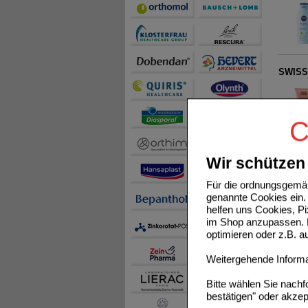
SWISS-
C
Wir schützen 
NIVEA 
Für die ordnungsgemäß
genannte Cookies ein. 
helfen uns Cookies, P
im Shop anzupassen. D
optimieren oder z.B. 
NIVEA 
Weitergehende Informat
Bitte wählen Sie nach
bestätigen" oder akzep