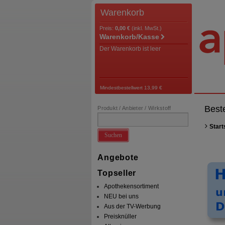
Warenkorb
Preis:
0,00 €
(inkl. MwSt.)
Warenkorb/Kasse
Der Warenkorb ist leer
Mindestbestellwert 13,99 €
Best
Produkt / Anbieter / Wirkstoff
Start
Suchen
Angebote
Topseller
Apothekensortiment
NEU bei uns
Aus der TV-Werbung
Preisknüller