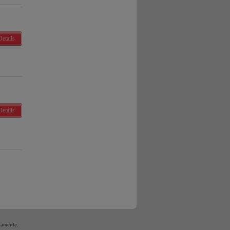
Details
Details
kamente.