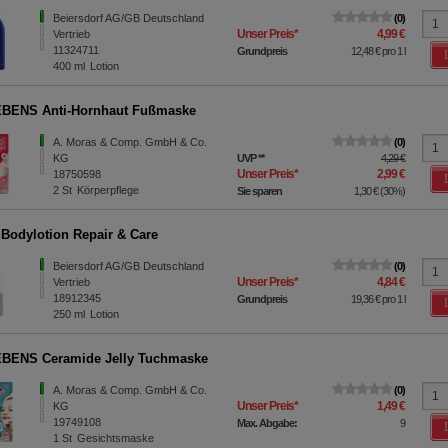
Beiersdorf AG/GB Deutschland
0
Unser Preis
*
4,99 €
Vertrieb
11324711
Grundpreis
12,48 €
pro 1 l
400
ml
Lotion
BENS Anti-Hornhaut Fußmaske
A. Moras & Comp. GmbH & Co.
0
KG
UVP
**
4,29 €
Unser Preis
*
2,99 €
18750598
2
St
Körperpflege
Sie sparen
1,30 €
(
30%
)
Bodylotion Repair & Care
Beiersdorf AG/GB Deutschland
0
Unser Preis
*
4,84 €
Vertrieb
18912345
Grundpreis
19,36 €
pro 1 l
250
ml
Lotion
BENS Ceramide Jelly Tuchmaske
A. Moras & Comp. GmbH & Co.
0
Unser Preis
*
1,49 €
KG
19749108
Max. Abgabe:
9
1
St
Gesichtsmaske