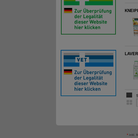
KNEIP
LAVERA
*
inkl. 