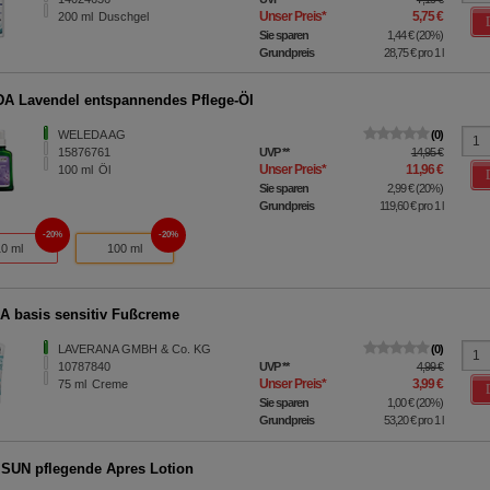
Unser Preis
*
5,75 €
200
ml
Duschgel
Sie sparen
1,44 €
(
20%
)
Grundpreis
28,75 €
pro 1 l
 Lavendel entspannendes Pflege-Öl
WELEDA AG
0
15876761
UVP
**
14,95 €
Unser Preis
*
11,96 €
100
ml
Öl
Sie sparen
2,99 €
(
20%
)
Grundpreis
119,60 €
pro 1 l
20%
20%
10 ml
100 ml
 basis sensitiv Fußcreme
LAVERANA GMBH & Co. KG
0
10787840
UVP
**
4,99 €
Unser Preis
*
3,99 €
75
ml
Creme
Sie sparen
1,00 €
(
20%
)
Grundpreis
53,20 €
pro 1 l
SUN pflegende Apres Lotion