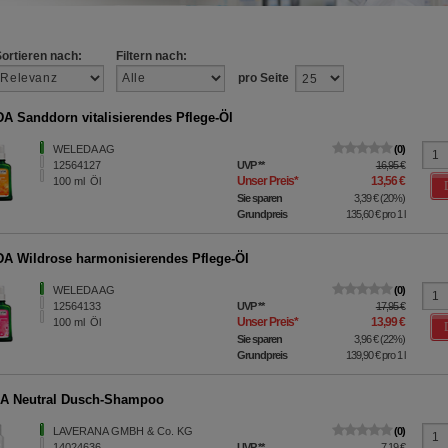
Sortieren nach:
Filtern nach:
pro Seite
 Sanddorn vitalisierendes Pflege-Öl
WELEDA AG
0
12564127
UVP
**
16,95 €
Unser Preis
*
13,56 €
100
ml
Öl
Sie sparen
3,39 €
(
20%
)
Grundpreis
135,60 €
pro 1 l
 Wildrose harmonisierendes Pflege-Öl
WELEDA AG
0
12564133
UVP
**
17,95 €
Unser Preis
*
13,99 €
100
ml
Öl
Sie sparen
3,96 €
(
22%
)
Grundpreis
139,90 €
pro 1 l
A Neutral Dusch-Shampoo
LAVERANA GMBH & Co. KG
0
14024636
UVP
**
7,19 €