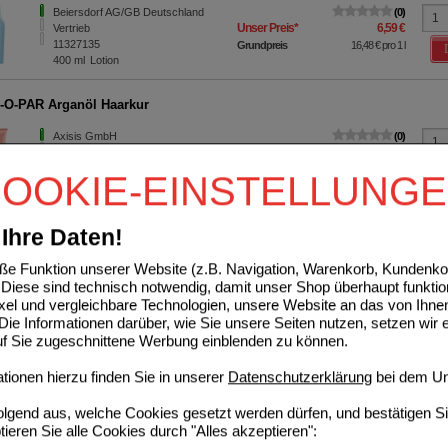
Beiersdorf AG/GB Deutschland
0
Unser Preis
*
6,59 €
Vertrieb
11327135
Grundpreis
16,48 €
pro 1 l
400
ml
Lotion
O-PAR Arganöl Haarkur
Axisis GmbH
0
09751050
UVP
**
4,22 €
Unser Preis
*
2,99 €
200
ml
OOKIE-EINSTELLUNG
Sie sparen
1,23 €
(
29%
)
Grundpreis
14,95 €
pro 1 l
Ihre Daten!
BODY Express Feuchtigkeits-Bodylotion
e Funktion unserer Website (z.B. Navigation, Warenkorb, Kundenkon
Beiersdorf AG/GB Deutschland
0
Diese sind technisch notwendig, damit unser Shop überhaupt funktio
Unser Preis
*
4,99 €
Vertrieb
ixel und vergleichbare Technologien, unsere Website an das von Ihne
11324510
Grundpreis
12,48 €
pro 1 l
ie Informationen darüber, wie Sie unsere Seiten nutzen, setzen wir 
400
ml
Lotion
Max. Abgabe:
10
auf Sie zugeschnittene Werbung einblenden zu können.
CARE Feuchtigkeitscreme
ionen hierzu finden Sie in unserer
Datenschutzerklärung
bei dem Un
Beiersdorf AG/GB Deutschland
0
folgend aus, welche Cookies gesetzt werden dürfen, und bestätigen S
Unser Preis
*
4,99 €
Vertrieb
tieren Sie alle Cookies durch "Alles akzeptieren":
11242597
Grundpreis
24,95 €
pro 1 l