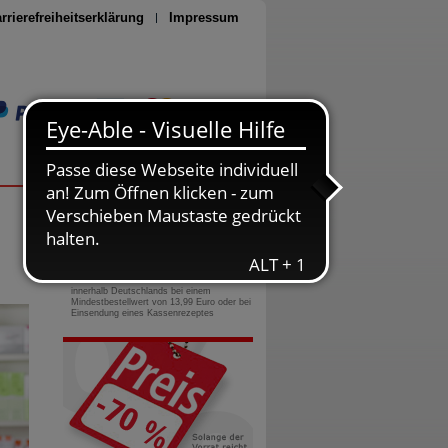
rrierefreiheitserklärung
Impressum
Seite drucken
0800-10 11 422
gebührenfreie Rufnummer
Versandkostenfrei
innerhalb Deutschlands bei einem
Mindestbestellwert von 13,99 Euro oder bei
Einsendung eines Kassenrezeptes