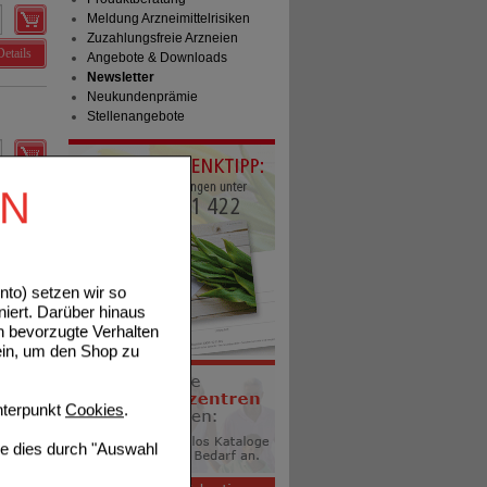
Meldung Arzneimittelrisiken
Zuzahlungsfreie Arzneien
Details
Angebote & Downloads
Newsletter
Neukundenprämie
Stellenangebote
Details
EN
to) setzen wir so
niert. Darüber hinaus
n bevorzugte Verhalten
Details
ein, um den Shop zu
terpunkt
Cookies
.
ie dies durch "Auswahl
Details