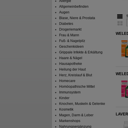
Allergie
Allgemeinbefinden
Augen
Blase, Niere & Prostata
Diabetes
Drogeriemarkt
WELEDA
Frau & Mann
Fuß- & Nagelpilz
Geschenkideen
Grippale Infekte & Erkältung
Haare & Nägel
Hausapotheke
Heilung der Haut
WELEDA
Herz, Kreislauf & Blut
Homecare
Homöopathische Mittel
Immunsystem
Kinder
Knochen, Muskeln & Gelenke
Kosmetik
LAVER
Magen, Darm & Leber
Markenshops
Nahrungsergänzung