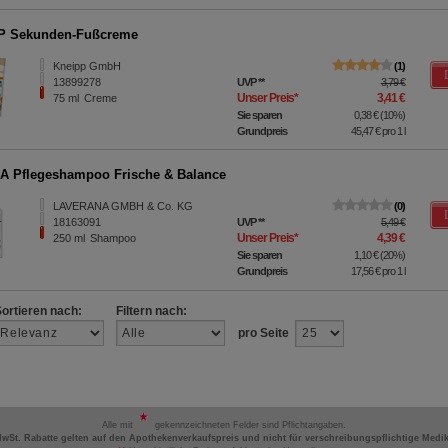
P Sekunden-Fußcreme
Kneipp GmbH
1
13899278
UVP
**
3,79 €
Unser Preis
*
3,41 €
75
ml
Creme
Sie sparen
0,38 €
(
10%
)
Grundpreis
45,47 €
pro 1 l
 Pflegeshampoo Frische & Balance
LAVERANA GMBH & Co. KG
0
18163091
UVP
**
5,49 €
Unser Preis
*
4,39 €
250
ml
Shampoo
Sie sparen
1,10 €
(
20%
)
Grundpreis
17,56 €
pro 1 l
Sortieren nach:
Filtern nach:
pro Seite
Alle mit
gekennzeichneten Felder sind Pflichtangaben.
MwSt. Rabatte gelten auf den Apothekenverkaufspreis und nicht für verschreibungspflichtige Medi