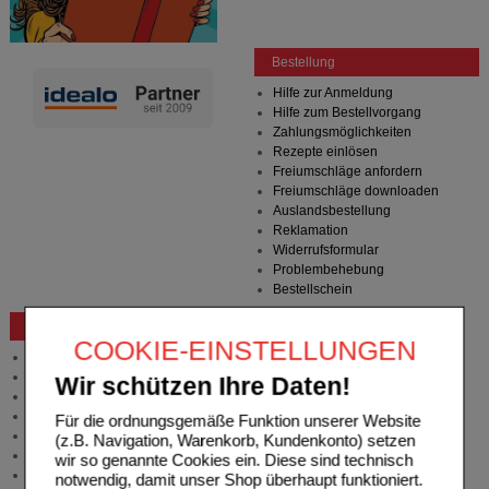
Bestellung
Hilfe zur Anmeldung
Hilfe zum Bestellvorgang
Zahlungsmöglichkeiten
Rezepte einlösen
Freiumschläge anfordern
Freiumschläge downloaden
Auslandsbestellung
Reklamation
Widerrufsformular
Problembehebung
Bestellschein
Beratung und Service
COOKIE-EINSTELLUNGEN
Allgemeine Information
Produktberatung
Wir schützen Ihre Daten!
Meldung Arzneimittelrisiken
Zuzahlungsfreie Arzneien
Für die ordnungsgemäße Funktion unserer Website
Angebote & Downloads
(z.B. Navigation, Warenkorb, Kundenkonto) setzen
Newsletter
wir so genannte Cookies ein. Diese sind technisch
Neukundenprämie
notwendig, damit unser Shop überhaupt funktioniert.