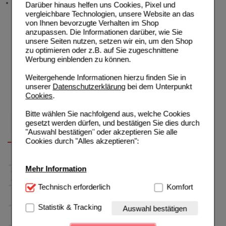
Stellenangebote
Darüber hinaus helfen uns Cookies, Pixel und
vergleichbare Technologien, unsere Website an das
von Ihnen bevorzugte Verhalten im Shop
anzupassen. Die Informationen darüber, wie Sie
unsere Seiten nutzen, setzen wir ein, um den Shop
zu optimieren oder z.B. auf Sie zugeschnittene
Werbung einblenden zu können.
Weitergehende Informationen hierzu finden Sie in
unserer
Datenschutzerklärung
bei dem Unterpunkt
Cookies
.
Bitte wählen Sie nachfolgend aus, welche Cookies
gesetzt werden dürfen, und bestätigen Sie dies durch
"Auswahl bestätigen" oder akzeptieren Sie alle
Cookies durch "Alles akzeptieren":
Mehr Information
Technisch Notwendig:
Technisch erforderlich
Hierbei handelt es sich um
Komfort
Cookies, die für die Grundfunktionen unserer
Website notwendig sind (z.B. Navigation, Warenkorb,
Statistik & Tracking
Auswahl bestätigen
Kundenkonto), weshalb auf diese nicht verzichtet
werden kann.