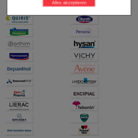
Alles akzeptieren
Komfort:
Diese Cookies werden genutzt um das
Einkaufserlebnis noch ansprechender zu gestalten,
beispielsweise für die Wiedererkennung des
Besuchers oder unsere Seite an bevorzugte
Verhaltensweisen (z.B. Spracheinstellung)
anzupassen. Komfort-Cookies ermöglichen es uns
auch auf Ihre Bedürfnisse zugeschrittene Inhalte
anzuzeigen und unser Partnerprogramm zu
betreiben.
Statistik & Tracking:
Hierüber lassen sich
Informationen über die Art und Weise der Nutzung
unserer Website sammeln, mit deren Hilfe wir unsere
Website weiter für Sie optimieren können, den Inhalt
auf unserer Website aber auch die Werbung auf
Drittseiten möglichst relevant für Sie zu gestalten.
Bitte beachten Sie, dass Daten hierfür teilweise an
Dritte wie z.B. Google oder soziale Medien
übertragen werden.