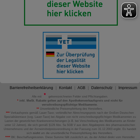
Barrierefreiheitserklärung
Kontakt
AGB
Datenschutz
Impressum
Alle mit
gekennzeichneten Felder sind Pflichtangaben.
*
inkl. MwSt. Rabatte gelten auf den Apothekenverkaufspreis und nicht für
verschreibungspflichtige Medikamente.
**
Unverbindliche Preisempfehlung des Herstellers.
***
Verkaufspreis gemäß Lauer-Taxe; verbindlicher Abrechnungspreis nach der Großen Deutschen
Spezialitätentaxe (sog. Lauer-Taxe) bei Abgabe von nicht verschreibungspflichtigen Medikamenten zu
Lasten der gesetzlichen Krankenversicherungen (z.B. bei Verschreibung des Medikaments an Kinder
unter 12 Jahren), die sich gemäß §129 Abs. 5a SGB V aus dem Abgabepreis des pharmazeutischen
Unternehmens und der Arzneimittelpreisverordnung in der Fassung zum 31.12.2003 ergibt. Es handelt
sich
nicht
um die unverbindliche Preisempfehlung des Herstellers.
****
BK: Beschaffungskosten. Diese Summe fällt zusätzlich an, da der Artikel direkt vom Hersteller