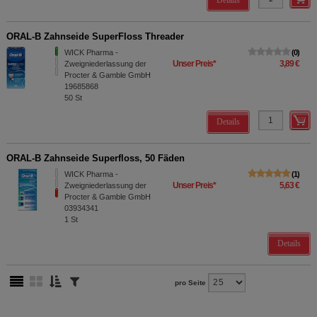
Details
ORAL-B Zahnseide SuperFloss Threader
WICK Pharma -
0
Unser Preis
*
3,89 €
Zweigniederlassung der
Procter & Gamble GmbH
19685868
50
St
Details
ORAL-B Zahnseide Superfloss, 50 Fäden
WICK Pharma -
1
Unser Preis
*
5,63 €
Zweigniederlassung der
Procter & Gamble GmbH
03934341
1
St
Details
pro Seite