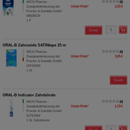
WICK Pharma -
0
Unser Preis
*
2,35 €
Zweigniederlassung der
Procter & Gamble GmbH
08506578
1
P
Details
ORAL-B Zahnseide SATINtape 25 m
WICK Pharma -
0
Unser Preis
*
3,05 €
Zweigniederlassung der
Procter & Gamble GmbH
02516050
1
St
Details
ORAL-B Indicator Zahnbürste
WICK Pharma -
0
Unser Preis
*
1,79 €
Zweigniederlassung der
Procter & Gamble GmbH
02701669
1
St
Zahnbürste