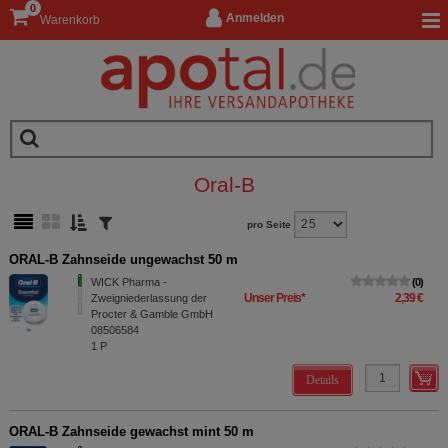
0
Anmelden
Warenkorb
Oral-B
pro Seite
ORAL-B Zahnseide ungewachst 50 m
WICK Pharma -
0
Unser Preis
*
2,39 €
Zweigniederlassung der
Procter & Gamble GmbH
08506584
1
P
Details
ORAL-B Zahnseide gewachst mint 50 m