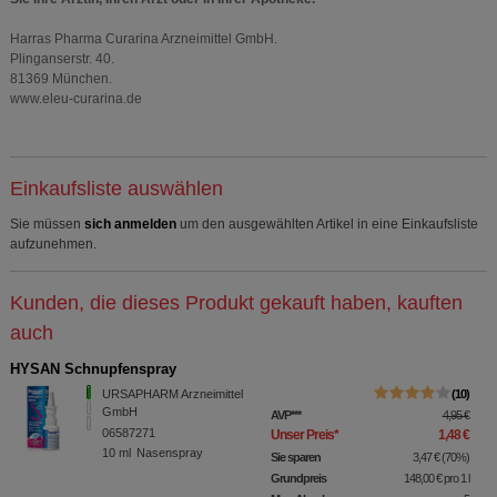
Harras Pharma Curarina Arzneimittel GmbH.
Plinganserstr. 40.
81369 München.
www.eleu-curarina.de
Einkaufsliste auswählen
Sie müssen
sich anmelden
um den ausgewählten Artikel in eine Einkaufsliste
aufzunehmen.
Kunden, die dieses Produkt gekauft haben, kauften
auch
HYSAN Schnupfenspray
URSAPHARM Arzneimittel
10
GmbH
AVP
***
4,95 €
06587271
Unser Preis
*
1,48 €
10
ml
Nasenspray
Sie sparen
3,47 €
(
70%
)
Grundpreis
148,00 €
pro 1 l