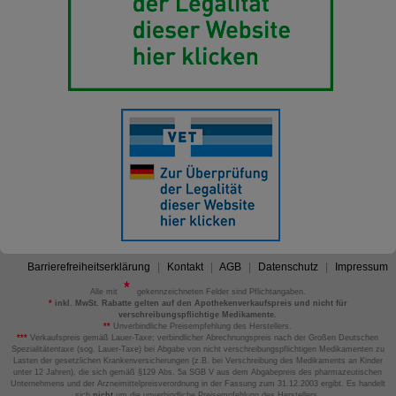
Barrierefreiheitserklärung
Kontakt
AGB
Datenschutz
Impressum
Alle mit
gekennzeichneten Felder sind Pflichtangaben.
*
inkl. MwSt. Rabatte gelten auf den Apothekenverkaufspreis und nicht für
verschreibungspflichtige Medikamente.
**
Unverbindliche Preisempfehlung des Herstellers.
***
Verkaufspreis gemäß Lauer-Taxe; verbindlicher Abrechnungspreis nach der Großen Deutschen
Spezialitätentaxe (sog. Lauer-Taxe) bei Abgabe von nicht verschreibungspflichtigen Medikamenten zu
Lasten der gesetzlichen Krankenversicherungen (z.B. bei Verschreibung des Medikaments an Kinder
unter 12 Jahren), die sich gemäß §129 Abs. 5a SGB V aus dem Abgabepreis des pharmazeutischen
Unternehmens und der Arzneimittelpreisverordnung in der Fassung zum 31.12.2003 ergibt. Es handelt
sich
nicht
um die unverbindliche Preisempfehlung des Herstellers.