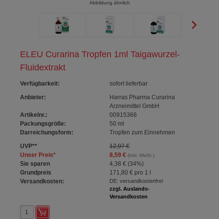
Abbildung ähnlich
ELEU Curarina Tropfen 1ml Taigawurzel-
Fluidextrakt
Verfügbarkeit
:
sofort lieferbar
Anbieter:
Harras Pharma Curarina
Arzneimittel GmbH
Artikelnr.:
00915366
Packungsgröße:
50
ml
Darreichungsform:
Tropfen zum Einnehmen
UVP
**
12,97 €
Unser Preis
*
8,59 €
(inkl. MwSt.)
Sie sparen
4,38 €
(
34%
)
Grundpreis
171,80 €
pro 1 l
Versandkosten:
DE: versandkostenfrei
zzgl. Auslands-
Versandkosten