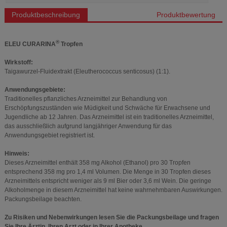
Produktbeschreibung
Produktbewertung
®
ELEU CURARINA
Tropfen
Wirkstoff:
Taigawurzel-Fluidextrakt (Eleutherococcus senticosus) (1:1).
Anwendungsgebiete:
Traditionelles pflanzliches Arzneimittel zur Behandlung von
Erschöpfungszuständen wie Müdigkeit und Schwäche für Erwachsene und
Jugendliche ab 12 Jahren. Das Arzneimittel ist ein traditionelles Arzneimittel,
das ausschließlich aufgrund langjähriger Anwendung für das
Anwendungsgebiet registriert ist.
Hinweis:
Dieses Arzneimittel enthält 358 mg Alkohol (Ethanol) pro 30 Tropfen
entsprechend 358 mg pro 1,4 ml Volumen. Die Menge in 30 Tropfen dieses
Arzneimittels entspricht weniger als 9 ml Bier oder 3,6 ml Wein. Die geringe
Alkoholmenge in diesem Arzneimittel hat keine wahrnehmbaren Auswirkungen.
Packungsbeilage beachten.
Zu Risiken und Nebenwirkungen lesen Sie die Packungsbeilage und fragen
Sie Ihre Ärztin, Ihren Arzt oder in Ihrer Apotheke.