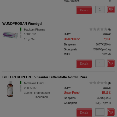
Max. Abgabe:
5
Details
WUNDPROSAN Wundgel
Habitum Pharma
0
16841351
UVP
**
23,95 €
Unser Preis
*
7,18 €
15
g
Gel
Sie sparen
16,77 €
(
70%
)
Grundpreis
478,67 €
pro 1 kg
MHD:
10/2026
Details
BITTERTROPFEN 15 Kräuter Bitterstoffe Nordic Pure
Mediakos GmbH
0
20095037
UVP
**
18,95 €
Unser Preis
*
15,16 €
100
ml
Tropfen zum
Einnehmen
Sie sparen
3,79 €
(
20%
)
Grundpreis
151,60 €
pro 1 l
Details