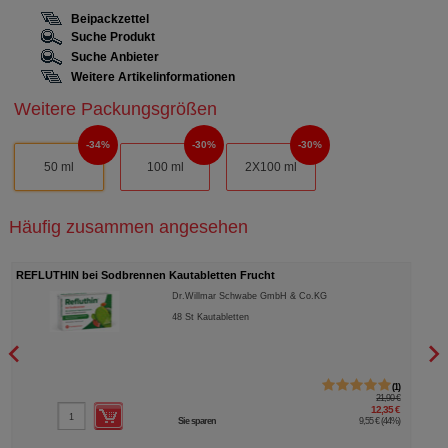
Beipackzettel
Suche Produkt
Suche Anbieter
Weitere Artikelinformationen
Weitere Packungsgrößen
34%
30%
30%
50 ml
100 ml
2X100 ml
Häufig zusammen angesehen
REFLUTHIN bei Sodbrennen Kautabletten Frucht
DOPP
Dr.Willmar Schwabe GmbH & Co.KG
48
St
Kautabletten
1
21,90 €
12,35 €
Sie sparen
9,55 €
(
44%
)