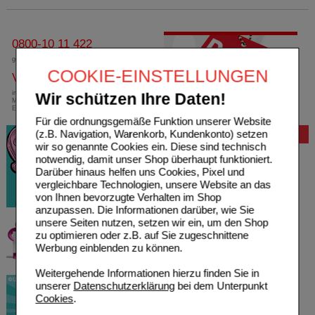
0800-10 11 422
gebührenfreie Rufnummer
COOKIE-EINSTELLUNGEN
Versandkostenfrei
innerhalb Deutschlands bei einem
Wir schützen Ihre Daten!
Mindestbestellwert von 13,99 Euro oder bei
Einsendung eines Kassenrezeptes
Für die ordnungsgemäße Funktion unserer Website
(z.B. Navigation, Warenkorb, Kundenkonto) setzen
Bewertung
wir so genannte Cookies ein. Diese sind technisch
notwendig, damit unser Shop überhaupt funktioniert.
Darüber hinaus helfen uns Cookies, Pixel und
vergleichbare Technologien, unsere Website an das
von Ihnen bevorzugte Verhalten im Shop
anzupassen. Die Informationen darüber, wie Sie
unsere Seiten nutzen, setzen wir ein, um den Shop
zu optimieren oder z.B. auf Sie zugeschnittene
Werbung einblenden zu können.
Weitergehende Informationen hierzu finden Sie in
unserer
Datenschutzerklärung
bei dem Unterpunkt
Cookies
.