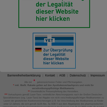
Barrierefreiheitserklärung
Kontakt
AGB
Datenschutz
Impressum
Alle mit
gekennzeichneten Felder sind Pflichtangaben.
*
inkl. MwSt. Rabatte gelten auf den Apothekenverkaufspreis und nicht für
verschreibungspflichtige Medikamente.
**
Unverbindliche Preisempfehlung des Herstellers.
***
Verkaufspreis gemäß Lauer-Taxe; verbindlicher Abrechnungspreis nach der Großen Deutschen
Spezialitätentaxe (sog. Lauer-Taxe) bei Abgabe von nicht verschreibungspflichtigen Medikamenten zu
Lasten der gesetzlichen Krankenversicherungen (z.B. bei Verschreibung des Medikaments an Kinder
unter 12 Jahren), die sich gemäß §129 Abs. 5a SGB V aus dem Abgabepreis des pharmazeutischen
Unternehmens und der Arzneimittelpreisverordnung in der Fassung zum 31.12.2003 ergibt. Es handelt