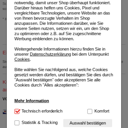
notwendig, damit unser Shop überhaupt funktioniert.
Schmerzen oder Vereiterungen, ist ein Zahnarztbesuch unbedingt
Darüber hinaus helfen uns Cookies, Pixel und
wahrzunehmen.
vergleichbare Technologien, unsere Website an das
von Ihnen bevorzugte Verhalten im Shop
* IQVIA 05/2020 nach Umsatz und Absatz Stomatologika
anzupassen. Die Informationen darüber, wie Sie
unsere Seiten nutzen, setzen wir ein, um den Shop
zu optimieren oder z.B. auf Sie zugeschnittene
Werbung einblenden zu können.
Weitergehende Informationen hierzu finden Sie in
Einkaufsliste auswählen
unserer
Datenschutzerklärung
bei dem Unterpunkt
Cookies
.
Sie müssen
sich anmelden
um den ausgewählten Artikel in eine Einkaufsliste
aufzunehmen.
Bitte wählen Sie nachfolgend aus, welche Cookies
gesetzt werden dürfen, und bestätigen Sie dies durch
"Auswahl bestätigen" oder akzeptieren Sie alle
Kunden, die dieses Produkt gekauft haben, kauften
Cookies durch "Alles akzeptieren":
auch
VOLTAREN Schmerzgel forte 23,2 mg/g
Mehr Information
Haleon Germany GmbH
11
Technisch Notwendig:
Technisch erforderlich
Hierbei handelt es sich um
Komfort
11240397
AVP
***
34,90 €
Cookies, die für die Grundfunktionen unserer
Unser Preis
*
23,44 €
180
g
Gel
Website notwendig sind (z.B. Navigation, Warenkorb,
Statistik & Tracking
Sie sparen
11,46 €
(
33%
)
Auswahl bestätigen
Kundenkonto), weshalb auf diese nicht verzichtet
Grundpreis
130,22 €
pro 1 kg