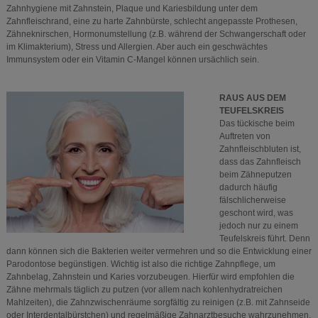
Zahnhygiene mit Zahnstein, Plaque und Kariesbildung unter dem
Zahnfleischrand, eine zu harte Zahnbürste, schlecht angepasste Prothesen,
Zähneknirschen, Hormonumstellung (z.B. während der Schwangerschaft oder
im Klimakterium), Stress und Allergien. Aber auch ein geschwächtes
Immunsystem oder ein Vitamin C-Mangel können ursächlich sein.
RAUS AUS DEM
TEUFELSKREIS
Das tückische beim
Auftreten von
Zahnfleischbluten ist,
dass das Zahnfleisch
beim Zähneputzen
dadurch häufig
fälschlicherweise
geschont wird, was
jedoch nur zu einem
Teufelskreis führt. Denn
dann können sich die Bakterien weiter vermehren und so die Entwicklung einer
Parodontose begünstigen. Wichtig ist also die richtige Zahnpflege, um
Zahnbelag, Zahnstein und Karies vorzubeugen. Hierfür wird empfohlen die
Zähne mehrmals täglich zu putzen (vor allem nach kohlenhydratreichen
Mahlzeiten), die Zahnzwischenräume sorgfältig zu reinigen (z.B. mit Zahnseide
oder Interdentalbürstchen) und regelmäßige Zahnarztbesuche wahrzunehmen.