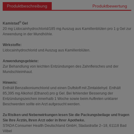
Produktbeschreibung
Produktbewertung
®
Kamistad
Gel
20 mg Lidocainhydrochlorid/185 mg Auszug aus Kamillenblüten pro 1 g Gel zur
Anwendung in der Mundhöhle.
Wirkstoffe:
Lidocainhydrochlorid und Auszug aus Kamillenblüten.
Anwendungsgebiete:
Zur Behandlung von leichten Entzündungen des Zahnfleisches und der
Mundschleimhaut.
Hinweis:
Enthält Benzalkoniumchlorid und einen Duftstoff mit Zimtaldehyd. Enthält
85,395 mg Alkohol (Ethanol) pro g Gel. Bei fehlender Besserung der
Entzündungszeichen innerhalb 1 Woche sowie beim Auftreten unklarer
Beschwerden sollte ein Arzt aufgesucht werden.
Zu Risiken und Nebenwirkungen lesen Sie die Packungsbeilage und fragen
Sie Ihre Ärztin, Ihren Arzt oder in Ihrer Apotheke.
STADA Consumer Health Deutschland GmbH, Stadastraße 2–18, 61118 Bad
Vilbel