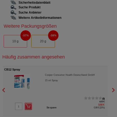
Sicherheitsdatenblatt
Suche Produkt
Suche Anbieter
Weitere Artikelinformationen
Weitere Packungsgrößen
37%
38%
10 g
20 g
Häufig zusammen angesehen
CB12 Spray
CB12
Cooper Consumer Health Deutschland GmbH
15
ml
Spray
0
4,90 €
3,92 €
Sie sparen
0,98 €
(
20%
)