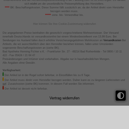
sich
nicht
um die unverbindliche Preisempfehlung des Herstellers.
****
BK: Beschaffungskosten. Diese Summe fällt zusätzlich an, da der Artikel direkt vom Hersteller
bezogen werden muss.
*****
verw. bis: Verwendbar bis.
Hier können Sie Ihre Cookie-Zustimmung widerrufen
Die angegebenen Preise beinhalten die gesetzlich vorgeschriebene Mehrwertsteuer. Der Versand
innerhalb Deutschlands ist versandkostenfrei bei einem Mindestbestellwert von 13,99 Euro. Bei
Sendungen ins Ausland fallen durch erhöhte Versicherungsgebühren Mehrkosten an
Versandkosten
Bei
Artikeln, die wir ausschließlich über den Hersteller beziehen können, fallen unter Umständen
sogenannte Beschaffungskosten an (siehe BK).
Bad Apotheke Henning Fichter e.K. - Frankfurter Str. 27 - 49214 Bad Rothenfelde - Tel 0800 / 10 11
422 - Fax 05424 / 21 64 47
Preisänderungen und Irrtümer sind vorbehalten. Abgabe nur in haushaltsüblichen Mengen.
Alle Angaben ohne Gewähr.
Verfügbarkeit:
Der Artikel ist in der Regel sofort lieferbar, in Einzelfällen bis zu 6 Tage.
Der Artikel muss direkt vom Hersteller bezogen werden. Daher kann es zu längeren Lieferzeiten und
ggf. Zusatzkosten (siehe BK) kommen. In diesem Fall werden Sie informiert.
Der Artikel ist derzeit nicht lieferbar.
Vertrag widerrufen