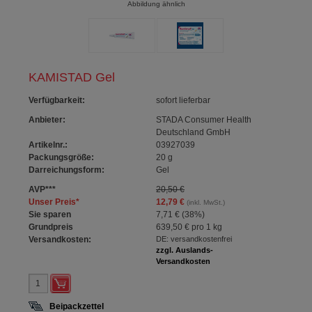
Abbildung ähnlich
KAMISTAD Gel
Verfügbarkeit
:
sofort lieferbar
Anbieter:
STADA Consumer Health
Deutschland GmbH
Artikelnr.:
03927039
Packungsgröße:
20
g
Darreichungsform:
Gel
AVP
***
20,50 €
Unser Preis
*
12,79 €
(inkl. MwSt.)
Sie sparen
7,71 €
(
38%
)
Grundpreis
639,50 €
pro 1 kg
Versandkosten:
DE: versandkostenfrei
zzgl. Auslands-
Versandkosten
Beipackzettel