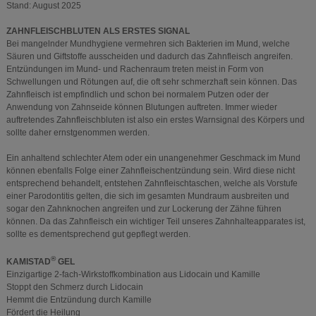
Stand: August 2025
ZAHNFLEISCHBLUTEN ALS ERSTES SIGNAL
Bei mangelnder Mundhygiene vermehren sich Bakterien im Mund, welche
Säuren und Giftstoffe ausscheiden und dadurch das Zahnfleisch angreifen.
Entzündungen im Mund- und Rachenraum treten meist in Form von
Schwellungen und Rötungen auf, die oft sehr schmerzhaft sein können. Das
Zahnfleisch ist empfindlich und schon bei normalem Putzen oder der
Anwendung von Zahnseide können Blutungen auftreten. Immer wieder
auftretendes Zahnfleischbluten ist also ein erstes Warnsignal des Körpers und
sollte daher ernstgenommen werden.
Ein anhaltend schlechter Atem oder ein unangenehmer Geschmack im Mund
können ebenfalls Folge einer Zahnfleischentzündung sein. Wird diese nicht
entsprechend behandelt, entstehen Zahnfleischtaschen, welche als Vorstufe
einer Parodontitis gelten, die sich im gesamten Mundraum ausbreiten und
sogar den Zahnknochen angreifen und zur Lockerung der Zähne führen
können. Da das Zahnfleisch ein wichtiger Teil unseres Zahnhalteapparates ist,
sollte es dementsprechend gut gepflegt werden.
®
KAMISTAD
GEL
Einzigartige 2-fach-Wirkstoffkombination aus Lidocain und Kamille
Stoppt den Schmerz durch Lidocain
Hemmt die Entzündung durch Kamille
Fördert die Heilung