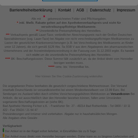
Barrierefreiheitserklärung
Kontakt
AGB
Datenschutz
Impressum
Alle mit
gekennzeichneten Felder sind Pflichtangaben.
*
inkl. MwSt. Rabatte gelten auf den Apothekenverkaufspreis und nicht für
verschreibungspflichtige Medikamente.
**
Unverbindliche Preisempfehlung des Herstellers.
***
Verkaufspreis gemäß Lauer-Taxe; verbindlicher Abrechnungspreis nach der Großen Deutschen
Spezialitätentaxe (sog. Lauer-Taxe) bei Abgabe von nicht verschreibungspflichtigen Medikamenten zu
Lasten der gesetzlichen Krankenversicherungen (z.B. bei Verschreibung des Medikaments an Kinder
unter 12 Jahren), die sich gemäß §129 Abs. 5a SGB V aus dem Abgabepreis des pharmazeutischen
Unternehmens und der Arzneimittelpreisverordnung in der Fassung zum 31.12.2003 ergibt. Es handelt
sich
nicht
um die unverbindliche Preisempfehlung des Herstellers.
****
BK: Beschaffungskosten. Diese Summe fällt zusätzlich an, da der Artikel direkt vom Hersteller
bezogen werden muss.
*****
verw. bis: Verwendbar bis.
Hier können Sie Ihre Cookie-Zustimmung widerrufen
Die angegebenen Preise beinhalten die gesetzlich vorgeschriebene Mehrwertsteuer. Der Versand
innerhalb Deutschlands ist versandkostenfrei bei einem Mindestbestellwert von 13,99 Euro. Bei
Sendungen ins Ausland fallen durch erhöhte Versicherungsgebühren Mehrkosten an
Versandkosten
Bei
Artikeln, die wir ausschließlich über den Hersteller beziehen können, fallen unter Umständen
sogenannte Beschaffungskosten an (siehe BK).
Bad Apotheke Henning Fichter e.K. - Frankfurter Str. 27 - 49214 Bad Rothenfelde - Tel 0800 / 10 11
422 - Fax 05424 / 21 64 47
Preisänderungen und Irrtümer sind vorbehalten. Abgabe nur in haushaltsüblichen Mengen.
Alle Angaben ohne Gewähr.
Verfügbarkeit:
Der Artikel ist in der Regel sofort lieferbar, in Einzelfällen bis zu 6 Tage.
Der Artikel muss direkt vom Hersteller bezogen werden. Daher kann es zu längeren Lieferzeiten und