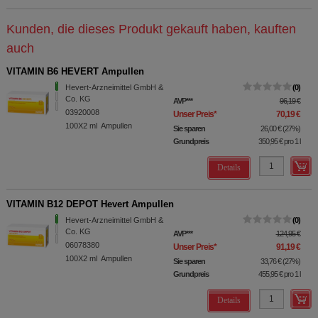
Kunden, die dieses Produkt gekauft haben, kauften
auch
VITAMIN B6 HEVERT Ampullen
Hevert-Arzneimittel GmbH &
0
Co. KG
AVP
***
96,19 €
03920008
Unser Preis
*
70,19 €
100X2
ml
Ampullen
Sie sparen
26,00 €
(
27%
)
Grundpreis
350,95 €
pro 1 l
Details
VITAMIN B12 DEPOT Hevert Ampullen
Hevert-Arzneimittel GmbH &
0
Co. KG
AVP
***
124,95 €
06078380
Unser Preis
*
91,19 €
100X2
ml
Ampullen
Sie sparen
33,76 €
(
27%
)
Grundpreis
455,95 €
pro 1 l
Details