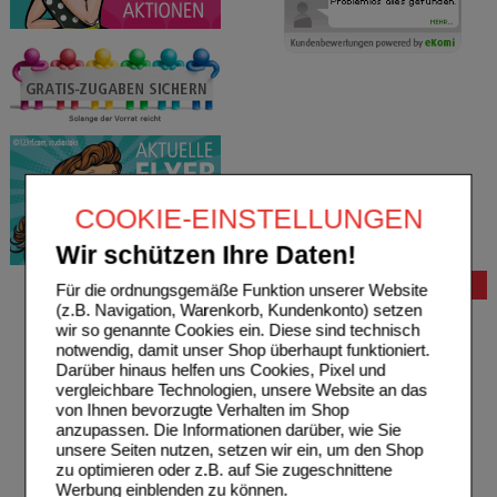
COOKIE-EINSTELLUNGEN
Wir schützen Ihre Daten!
Bestellung
Für die ordnungsgemäße Funktion unserer Website
(z.B. Navigation, Warenkorb, Kundenkonto) setzen
Hilfe zur Anmeldung
wir so genannte Cookies ein. Diese sind technisch
Hilfe zum Bestellvorgang
notwendig, damit unser Shop überhaupt funktioniert.
Zahlungsmöglichkeiten
Darüber hinaus helfen uns Cookies, Pixel und
Rezepte einlösen
vergleichbare Technologien, unsere Website an das
Freiumschläge anfordern
von Ihnen bevorzugte Verhalten im Shop
Freiumschläge downloaden
anzupassen. Die Informationen darüber, wie Sie
Auslandsbestellung
unsere Seiten nutzen, setzen wir ein, um den Shop
Reklamation
zu optimieren oder z.B. auf Sie zugeschnittene
Widerrufsformular
Werbung einblenden zu können.
Problembehebung