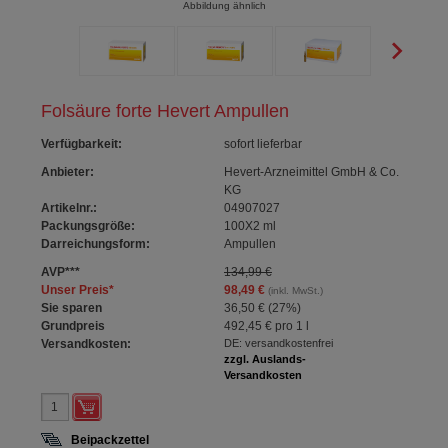
Abbildung ähnlich
Folsäure forte Hevert Ampullen
Verfügbarkeit
:
sofort lieferbar
Anbieter:
Hevert-Arzneimittel GmbH & Co.
KG
Artikelnr.:
04907027
Packungsgröße:
100X2
ml
Darreichungsform:
Ampullen
AVP
***
134,99 €
Unser Preis
*
98,49 €
(inkl. MwSt.)
Sie sparen
36,50 €
(
27%
)
Grundpreis
492,45 €
pro 1 l
Versandkosten:
DE: versandkostenfrei
zzgl. Auslands-
Versandkosten
Beipackzettel