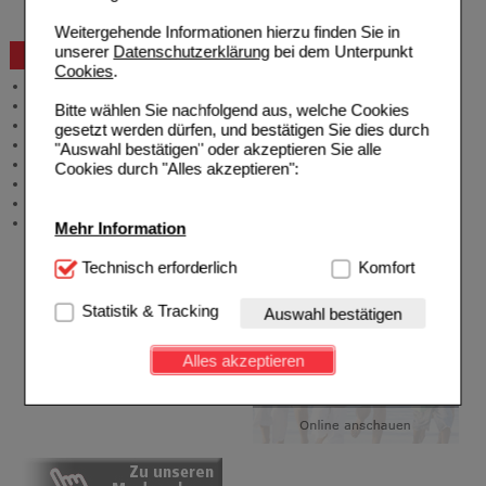
Bestellschein
Weitergehende Informationen hierzu finden Sie in
unserer
Datenschutzerklärung
bei dem Unterpunkt
Beratung und Service
Cookies
.
Allgemeine Information
Produktberatung
Bitte wählen Sie nachfolgend aus, welche Cookies
Meldung Arzneimittelrisiken
gesetzt werden dürfen, und bestätigen Sie dies durch
Zuzahlungsfreie Arzneien
"Auswahl bestätigen" oder akzeptieren Sie alle
Angebote & Downloads
Cookies durch "Alles akzeptieren":
Newsletter
Neukundenprämie
Stellenangebote
Mehr Information
Technisch Notwendig:
Technisch erforderlich
Hierbei handelt es sich um
Komfort
Cookies, die für die Grundfunktionen unserer
Website notwendig sind (z.B. Navigation, Warenkorb,
Statistik & Tracking
Auswahl bestätigen
Kundenkonto), weshalb auf diese nicht verzichtet
werden kann.
Alles akzeptieren
Komfort:
Diese Cookies werden genutzt um das
Einkaufserlebnis noch ansprechender zu gestalten,
beispielsweise für die Wiedererkennung des
Besuchers oder unsere Seite an bevorzugte
Verhaltensweisen (z.B. Spracheinstellung)
anzupassen. Komfort-Cookies ermöglichen es uns