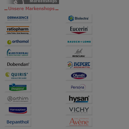
auch auf Ihre Bedürfnisse zugeschrittene Inhalte
anzuzeigen und unser Partnerprogramm zu
betreiben.
Statistik & Tracking:
Hierüber lassen sich
Informationen über die Art und Weise der Nutzung
unserer Website sammeln, mit deren Hilfe wir unsere
Website weiter für Sie optimieren können, den Inhalt
auf unserer Website aber auch die Werbung auf
Drittseiten möglichst relevant für Sie zu gestalten.
Bitte beachten Sie, dass Daten hierfür teilweise an
Dritte wie z.B. Google oder soziale Medien
übertragen werden.