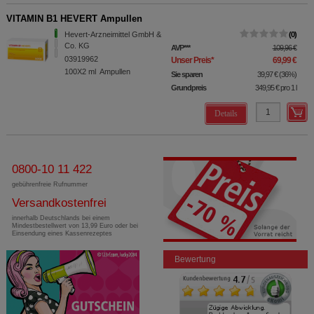
VITAMIN B1 HEVERT Ampullen
Hevert-Arzneimittel GmbH &
0
Co. KG
AVP
***
109,96 €
03919962
Unser Preis
*
69,99 €
100X2
ml
Ampullen
Sie sparen
39,97 €
(
36%
)
Grundpreis
349,95 €
pro 1 l
Details
0800-10 11 422
gebührenfreie Rufnummer
Versandkostenfrei
innerhalb Deutschlands bei einem
Mindestbestellwert von 13,99 Euro oder bei
Einsendung eines Kassenrezeptes
Bewertung