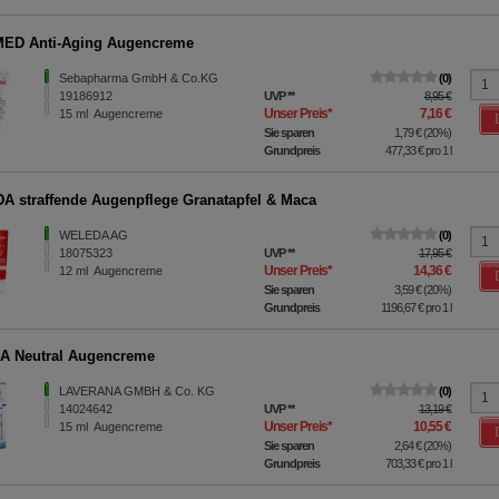
ED Anti-Aging Augencreme
Sebapharma GmbH & Co.KG
0
19186912
UVP
**
8,95 €
Unser Preis
*
7,16 €
15
ml
Augencreme
Sie sparen
1,79 €
(
20%
)
Grundpreis
477,33 €
pro 1 l
 straffende Augenpflege Granatapfel & Maca
WELEDA AG
0
18075323
UVP
**
17,95 €
Unser Preis
*
14,36 €
12
ml
Augencreme
Sie sparen
3,59 €
(
20%
)
Grundpreis
1196,67 €
pro 1 l
A Neutral Augencreme
LAVERANA GMBH & Co. KG
0
14024642
UVP
**
13,19 €
Unser Preis
*
10,55 €
15
ml
Augencreme
Sie sparen
2,64 €
(
20%
)
Grundpreis
703,33 €
pro 1 l