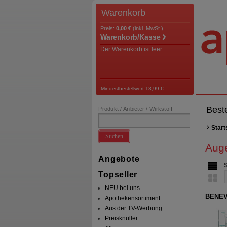
Warenkorb
Preis:
0,00 €
(inkl. MwSt.)
Warenkorb/Kasse
Der Warenkorb ist leer
Mindestbestellwert 13,99 €
Best
Produkt / Anbieter / Wirkstoff
Start
Suchen
Aug
Angebote
Topseller
NEU bei uns
BENEVI
Apothekensortiment
Aus der TV-Werbung
Preisknüller