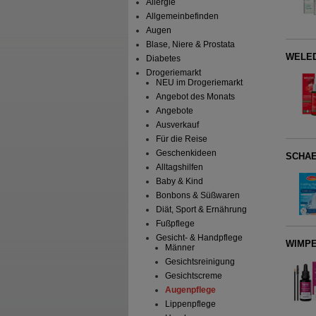
Allergie
Allgemeinbefinden
Augen
Blase, Niere & Prostata
WELEDA
Diabetes
Drogeriemarkt
NEU im Drogeriemarkt
Angebot des Monats
Angebote
Ausverkauf
Für die Reise
Geschenkideen
SCHAE
Alltagshilfen
Baby & Kind
Bonbons & Süßwaren
Diät, Sport & Ernährung
Fußpflege
Gesicht- & Handpflege
WIMPE
Männer
Gesichtsreinigung
Gesichtscreme
Augenpflege
Lippenpflege