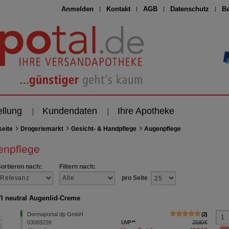
Anmelden
Kontakt
AGB
Datenschutz
Ba
ellung
Kundendaten
Ihre Apotheke
seite
Drogeriemarkt
Gesicht- & Handpflege
Augenpflege
enpflege
Sortieren nach:
Filtern nach:
pro Seite
 neutral Augenlid-Creme
Dermaportal dp GmbH
2
03069239
UVP
**
23,80 €