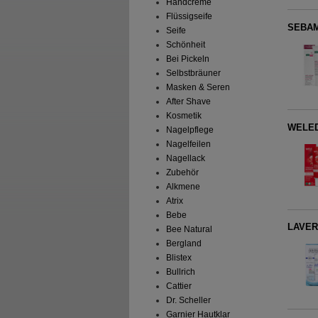
Handcreme
Flüssigseife
SEBAM
Seife
Schönheit
Bei Pickeln
Selbstbräuner
Masken & Seren
After Shave
Kosmetik
WELEDA
Nagelpflege
Nagelfeilen
Nagellack
Zubehör
Alkmene
Atrix
Bebe
LAVER
Bee Natural
Bergland
Blistex
Bullrich
Cattier
Dr. Scheller
Garnier Hautklar