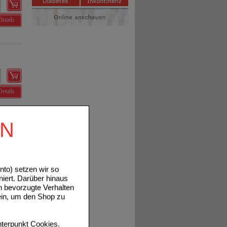
Details
Details
EN
Details
to) setzen wir so
niert. Darüber hinaus
n bevorzugte Verhalten
ein, um den Shop zu
terpunkt
Cookies
.
Details