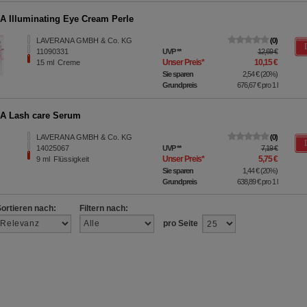
 Illuminating Eye Cream Perle
LAVERANA GMBH & Co. KG
0
11090331
UVP
**
12,69 €
Unser Preis
*
10,15 €
15
ml
Creme
Sie sparen
2,54 €
(
20%
)
Grundpreis
676,67 €
pro 1 l
A Lash care Serum
LAVERANA GMBH & Co. KG
0
14025067
UVP
**
7,19 €
Unser Preis
*
5,75 €
9
ml
Flüssigkeit
Sie sparen
1,44 €
(
20%
)
Grundpreis
638,89 €
pro 1 l
Sortieren nach:
Filtern nach:
pro Seite