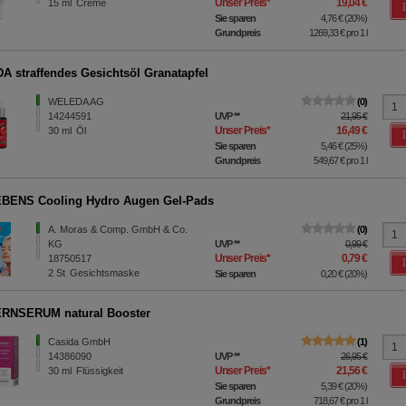
Unser Preis
*
19,04 €
15
ml
Creme
Sie sparen
4,76 €
(
20%
)
Grundpreis
1269,33 €
pro 1 l
 straffendes Gesichtsöl Granatapfel
WELEDA AG
0
14244591
UVP
**
21,95 €
Unser Preis
*
16,49 €
30
ml
Öl
Sie sparen
5,46 €
(
25%
)
Grundpreis
549,67 €
pro 1 l
BENS Cooling Hydro Augen Gel-Pads
A. Moras & Comp. GmbH & Co.
0
KG
UVP
**
0,99 €
Unser Preis
*
0,79 €
18750517
2
St
Gesichtsmaske
Sie sparen
0,20 €
(
20%
)
RNSERUM natural Booster
Casida GmbH
1
14386090
UVP
**
26,95 €
Unser Preis
*
21,56 €
30
ml
Flüssigkeit
Sie sparen
5,39 €
(
20%
)
Grundpreis
718,67 €
pro 1 l