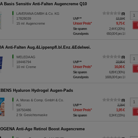
 Basis Sensitiv Anti-Falten Augencreme Q10
LAVERANA GMBH & Co. KG
0
17828039
UVP
**
12,19 €
Unser Preis
*
9,75 €
15
ml
Augencreme
Sie sparen
2,44 €
(
20%
)
Grundpreis
650,00 €
pro 1 l
 Anti-Falten Aug.&Lippenpfl.bl.Enz.&Edelwei.
WELEDA AG
0
18446794
UVP
**
22,95 €
Unser Preis
*
16,06 €
10
ml
Creme
Sie sparen
6,89 €
(
30%
)
Grundpreis
1606,00 €
pro 1 l
BENS Hyaluron Hydrogel Augen-Pads
A. Moras & Comp. GmbH & Co.
0
KG
UVP
**
2,29 €
Unser Preis
*
1,95 €
18750486
2
St
Gesichtsmaske
Sie sparen
0,34 €
(
15%
)
OGENA Anti-Age Retinol Boost Augencreme