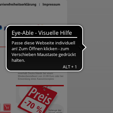
rrierefreiheitserklärung
Impressum
Seite drucken
0800-10 11 422
gebührenfreie Rufnummer
Versandkostenfrei
innerhalb Deutschlands bei einem
Mindestbestellwert von 13,99 Euro oder bei
Einsendung eines Kassenrezeptes