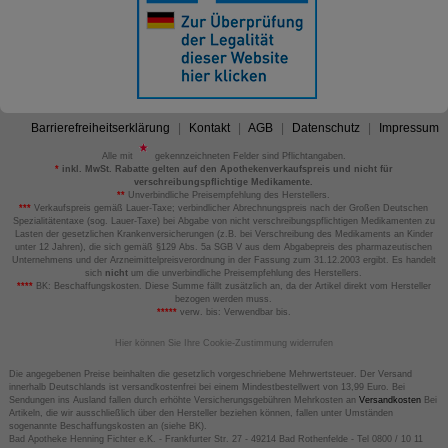
Barrierefreiheitserklärung
Kontakt
AGB
Datenschutz
Impressum
Alle mit
gekennzeichneten Felder sind Pflichtangaben.
*
inkl. MwSt. Rabatte gelten auf den Apothekenverkaufspreis und nicht für
verschreibungspflichtige Medikamente.
**
Unverbindliche Preisempfehlung des Herstellers.
***
Verkaufspreis gemäß Lauer-Taxe; verbindlicher Abrechnungspreis nach der Großen Deutschen
Spezialitätentaxe (sog. Lauer-Taxe) bei Abgabe von nicht verschreibungspflichtigen Medikamenten zu
Lasten der gesetzlichen Krankenversicherungen (z.B. bei Verschreibung des Medikaments an Kinder
unter 12 Jahren), die sich gemäß §129 Abs. 5a SGB V aus dem Abgabepreis des pharmazeutischen
Unternehmens und der Arzneimittelpreisverordnung in der Fassung zum 31.12.2003 ergibt. Es handelt
sich
nicht
um die unverbindliche Preisempfehlung des Herstellers.
****
BK: Beschaffungskosten. Diese Summe fällt zusätzlich an, da der Artikel direkt vom Hersteller
bezogen werden muss.
*****
verw. bis: Verwendbar bis.
Hier können Sie Ihre Cookie-Zustimmung widerrufen
Die angegebenen Preise beinhalten die gesetzlich vorgeschriebene Mehrwertsteuer. Der Versand
innerhalb Deutschlands ist versandkostenfrei bei einem Mindestbestellwert von 13,99 Euro. Bei
Sendungen ins Ausland fallen durch erhöhte Versicherungsgebühren Mehrkosten an
Versandkosten
Bei
Artikeln, die wir ausschließlich über den Hersteller beziehen können, fallen unter Umständen
sogenannte Beschaffungskosten an (siehe BK).
Bad Apotheke Henning Fichter e.K. - Frankfurter Str. 27 - 49214 Bad Rothenfelde - Tel 0800 / 10 11