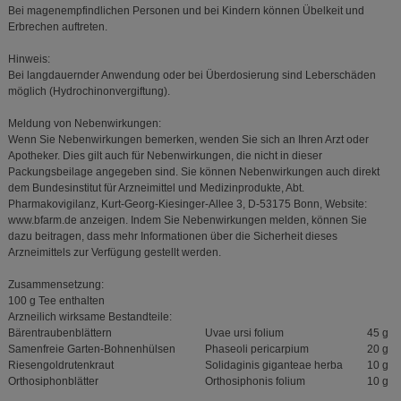
Bei magenempfindlichen Personen und bei Kindern können Übelkeit und
Erbrechen auftreten.
Hinweis:
Bei langdauernder Anwendung oder bei Überdosierung sind Leberschäden
möglich (Hydrochinonvergiftung).
Meldung von Nebenwirkungen:
Wenn Sie Nebenwirkungen bemerken, wenden Sie sich an Ihren Arzt oder
Apotheker. Dies gilt auch für Nebenwirkungen, die nicht in dieser
Packungsbeilage angegeben sind. Sie können Nebenwirkungen auch direkt
dem Bundesinstitut für Arzneimittel und Medizinprodukte, Abt.
Pharmakovigilanz, Kurt-Georg-Kiesinger-Allee 3, D-53175 Bonn, Website:
www.bfarm.de anzeigen. Indem Sie Nebenwirkungen melden, können Sie
dazu beitragen, dass mehr Informationen über die Sicherheit dieses
Arzneimittels zur Verfügung gestellt werden.
Zusammensetzung:
100 g Tee enthalten
Arzneilich wirksame Bestandteile:
Bärentraubenblättern
Uvae ursi folium
45 g
Samenfreie Garten-Bohnenhülsen
Phaseoli pericarpium
20 g
Riesengoldrutenkraut
Solidaginis giganteae herba
10 g
Orthosiphonblätter
Orthosiphonis folium
10 g