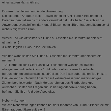
eines sauren Harns führen.
Dosierungsanleitung und Art der Anwendung:
Die folgenden Angaben gelten, soweit Ihnen Ihr Arzt H und S Blasentee mit
Bärentraubenblättern nicht anders verordnet hat. Bitte halten Sie sich an die
Anwendungsvorschriften, da H und S Blasentee mit Bärentraubenblättern sonst
nicht richtig wirken kann!
Wieviel und wie oft sollten Sie H und S Blasentee mit Bärentraubenblättern
einnehmen?
3-4 mal täglich 1 Glas/Tasse Tee trinken.
Wie und wann sollten Sie H und S Blasentee mit Bärentraubenblättern ein
nehmen?
1-2 Filterbeutel für 1 Glas/Tasse. Mit kochendem Wasser (ca.150 ml)
übergießen und bedeckt etwa 15 Minuten ziehen lassen. Filterbeutel
herausnehmen und schwach ausdrücken. Den frisch zubereiteten Tee trinken.
Der Tee kann auch durch Ansetzen mit kaltem Wasser und mehrstündiges
Ziehen bereitet werden. Nach Herausnehmen des Filterbeutels kurz
aufkochen. Sollten Sie Fragen zur Dosierung oder Anwendung haben,
befragen Sie Ihren Arzt oder Apotheker.
Nebenwirkungen:
Welche Nebenwirkungen können bei der Einnahme von H und S Blasentee mit
Bärentraubenblättern auftreten?