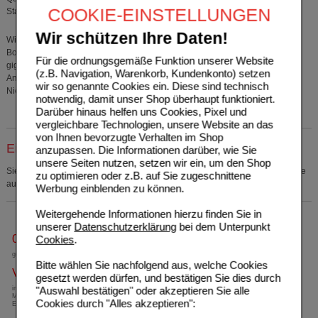
COOKIE-EINSTELLUNGEN
Stand: 05/2024
Wir schützen Ihre Daten!
Wirkstoffe: Bärentraubenblätter (Uvae ursi folium), Samenfreie Garten-
Bohnenhülsen (Phaseoli pericarpium), Riesengoldrutenkraut (Solidaginis
Für die ordnungsgemäße Funktion unserer Website
giganteae herba), Orthosiphonblätter (Orthosiphonis folium).
(z.B. Navigation, Warenkorb, Kundenkonto) setzen
Anwendungsgebiete: Zur Unterstützung bei der Therapie von Blasen- und
wir so genannte Cookies ein. Diese sind technisch
Nierenbeckenkatarrhen.
notwendig, damit unser Shop überhaupt funktioniert.
Darüber hinaus helfen uns Cookies, Pixel und
vergleichbare Technologien, unsere Website an das
von Ihnen bevorzugte Verhalten im Shop
Einkaufsliste auswählen
anzupassen. Die Informationen darüber, wie Sie
unsere Seiten nutzen, setzen wir ein, um den Shop
Sie müssen
sich anmelden
um den ausgewählten Artikel in eine Einkaufsliste
zu optimieren oder z.B. auf Sie zugeschnittene
aufzunehmen.
Werbung einblenden zu können.
Weitergehende Informationen hierzu finden Sie in
unserer
Datenschutzerklärung
bei dem Unterpunkt
0800-10 11 422
Cookies
.
gebührenfreie Rufnummer
Bitte wählen Sie nachfolgend aus, welche Cookies
Versandkostenfrei
gesetzt werden dürfen, und bestätigen Sie dies durch
"Auswahl bestätigen" oder akzeptieren Sie alle
innerhalb Deutschlands bei einem
Mindestbestellwert von 13,99 Euro oder bei
Cookies durch "Alles akzeptieren":
Einsendung eines Kassenrezeptes