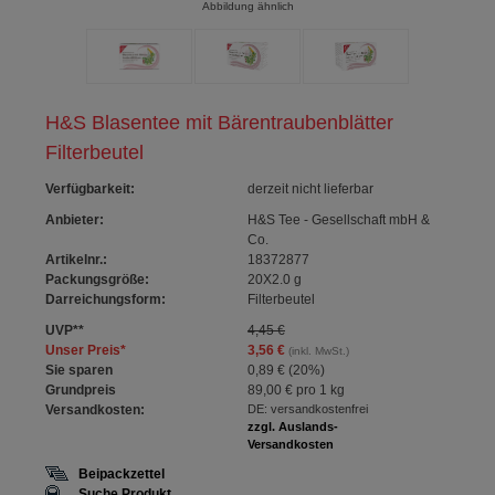
Abbildung ähnlich
H&S Blasentee mit Bärentraubenblätter
Filterbeutel
Verfügbarkeit
:
derzeit nicht lieferbar
Anbieter:
H&S Tee - Gesellschaft mbH &
Co.
Artikelnr.:
18372877
Packungsgröße:
20X2.0
g
Darreichungsform:
Filterbeutel
UVP
**
4,45 €
Unser Preis
*
3,56 €
(inkl. MwSt.)
Sie sparen
0,89 €
(
20%
)
Grundpreis
89,00 €
pro 1 kg
Versandkosten:
DE: versandkostenfrei
zzgl. Auslands-
Versandkosten
Beipackzettel
Suche Produkt