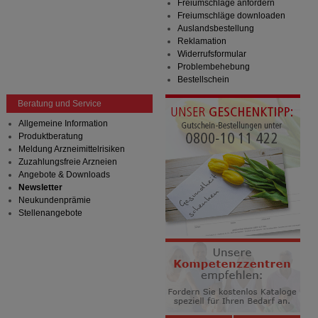
Drittseiten möglichst relevant für Sie zu gestalten.
Freiumschläge anfordern
Bitte beachten Sie, dass Daten hierfür teilweise an
Freiumschläge downloaden
Dritte wie z.B. Google oder soziale Medien
Auslandsbestellung
übertragen werden.
Reklamation
Widerrufsformular
Problembehebung
Bestellschein
Beratung und Service
Allgemeine Information
Produktberatung
Meldung Arzneimittelrisiken
Zuzahlungsfreie Arzneien
Angebote & Downloads
Newsletter
Neukundenprämie
Stellenangebote