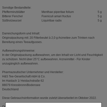
Sonstige Bestandteile:
Pfefferminzblätter
Menthae piperitae folium
5 g
Bitterer Fenchel
Foeniculi amari fructus
5 g
Süßholzwurzel
Liquiritiae radix
5 g
Darreichungsform und Inhalt:
Originalpackung mit: 20 Filterbeutel à 2,0 g Arzneitee zum Trinken nach
Bereitung eines Teeaufgusses.
Aufbewahrungshinweise:
In der Originalpackung aufbewahren, um den Inhalt vor Licht und Feuchtigkeit
zu schützen. Nicht über 25°C aufbewahren. Arzneimittel - Für Kinder
unzugänglich aufbewahren.
Pharmazeutischer Unternehmer und Hersteller:
H&S Tee-Gesellschaft mbH & Co.
Im Haidach 1/ Heidachstraße 62
88079 Kressbronn/Bodensee
Deutschland
Diese Gebrauchsinformation wurde zuletzt überarbeitet im Oktober 2022.
Quelle: Angaben der Packungsbeilage