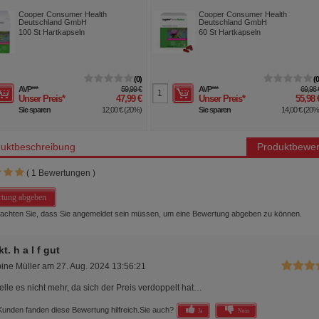
apseln
Hartkapseln
Cooper Consumer Health
Cooper Consumer Health
Deutschland GmbH
Deutschland GmbH
100
St
Hartkapseln
60
St
Hartkapseln
0
AVP
***
59,99 €
AVP
***
69,98 
Unser Preis
*
47,99 €
Unser Preis
*
55,98 
Sie sparen
12,00 €
(
20%
)
Sie sparen
14,00 €
(
20
uktbeschreibung
Produktbewer
(
1
Bewertungen )
tung abgeben
beachten Sie, dass Sie angemeldet sein müssen, um eine Bewertung abgeben zu können.
t. h a l f gut
ine Müller
am
27. Aug. 2024 13:56:21
elle es nicht mehr, da sich der Preis verdoppelt hat…
Kunden fanden diese Bewertung hilfreich.
Sie auch?
Ja
Nein