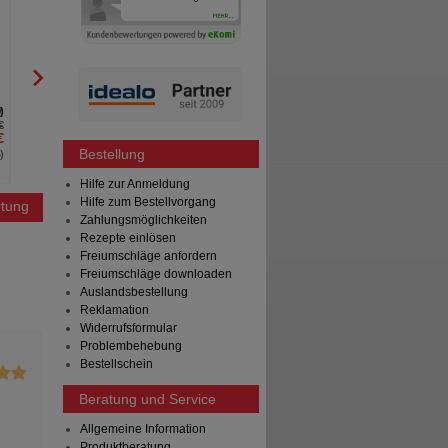
Filmtabletten
Filmtabletten
STADA Consumer Health
STADA Consumer Heal
Deutschland GmbH
Deutschland GmbH
120
St
Filmtabletten
120
St
Filmtabletten
0
0
€
AVP
***
161,86 €
AVP
***
€
Unser Preis
*
48,55 €
Unser Preis
*
Bestellung
%
)
Sie sparen
113,31 €
(
70%
)
Sie sparen
Hilfe zur Anmeldung
Hilfe zum Bestellvorgang
tung
Zahlungsmöglichkeiten
Rezepte einlösen
Freiumschläge anfordern
Freiumschläge downloaden
Auslandsbestellung
Reklamation
Widerrufsformular
Problembehebung
Bestellschein
Beratung und Service
Allgemeine Information
Produktberatung