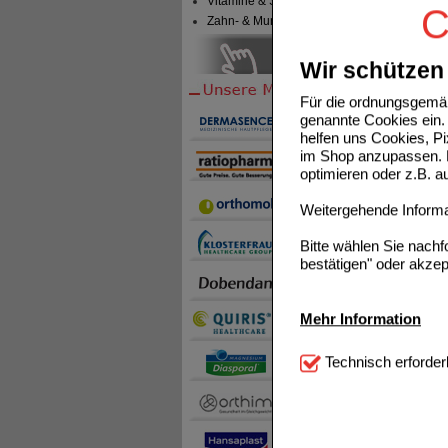
Vitamine & Sport
C
Zahn- & Mundpflege
Wir schützen 
VITAMI
Für die ordnungsgemäß
genannte Cookies ein. 
helfen uns Cookies, P
im Shop anzupassen. D
optimieren oder z.B. 
Weitergehende Informat
Bitte wählen Sie nach
bestätigen" oder akzep
Mehr Information
Technisch Notwendi
Technisch erforder
notwendig sind (z.B. N
Komfort:
Diese Cookie
beispielsweise für di
Spracheinstellung) an