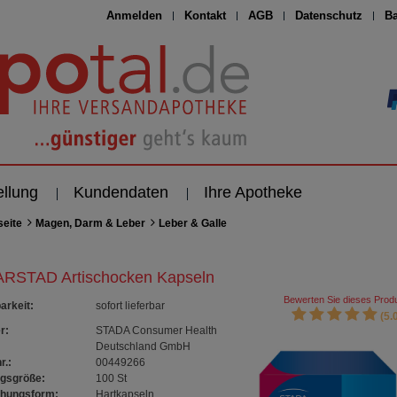
Anmelden
Kontakt
AGB
Datenschutz
Ba
ellung
Kundendaten
Ihre Apotheke
seite
Magen, Darm & Leber
Leber & Galle
RSTAD Artischocken Kapseln
Bewerten Sie dieses Produ
arkeit
:
sofort lieferbar
(5.0
r:
STADA Consumer Health
Deutschland GmbH
r.:
00449266
gsgröße:
100
St
chungsform:
Hartkapseln