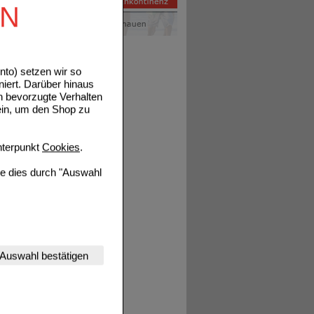
EN
to) setzen wir so
niert. Darüber hinaus
n bevorzugte Verhalten
tails
ein, um den Shop zu
terpunkt
Cookies
.
ie dies durch "Auswahl
nserer Website
Auswahl bestätigen
tet werden kann.
estalten,
rhaltensweisen (z.B.
nisse zugeschrittene