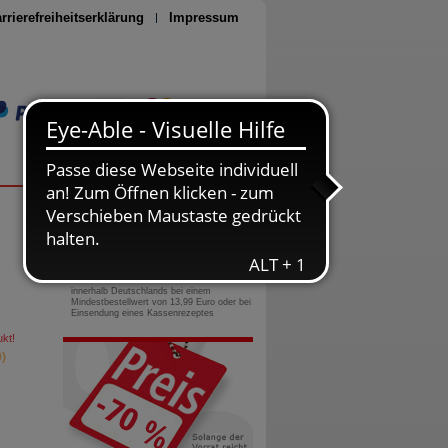
rrierefreiheitserklärung
Impressum
Seite drucken
0800-10 11 422
gebührenfreie Rufnummer
Versandkostenfrei
innerhalb Deutschlands bei einem
Mindestbestellwert von 13,99 Euro oder bei
Einsendung eines Kassenrezeptes
kt!
)