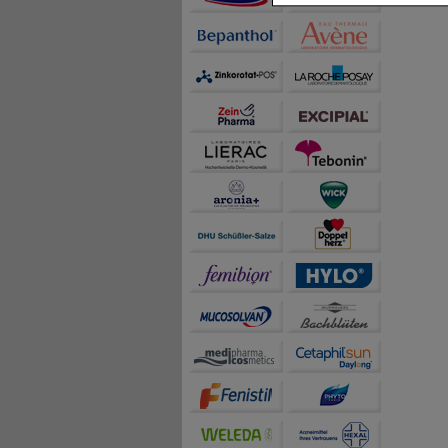
Inhalte anzuzeigen un
Statistik & Tracking:
H
sammeln, mit deren Hil
auch die Werbung auf Dr
teilweise an Dritte wi