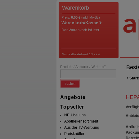
Warenkorb
Preis:
0,00 €
(inkl. MwSt.)
Warenkorb/Kasse
Der Warenkorb ist leer
Mindestbestellwert 13,99 €
Best
Produkt / Anbieter / Wirkstoff
Start
Suchen
HEPA
Angebote
Topseller
Verfügb
NEU bei uns
Anbiete
Apothekensortiment
Artikeln
Aus der TV-Werbung
Packun
Preisknüller
Darrei