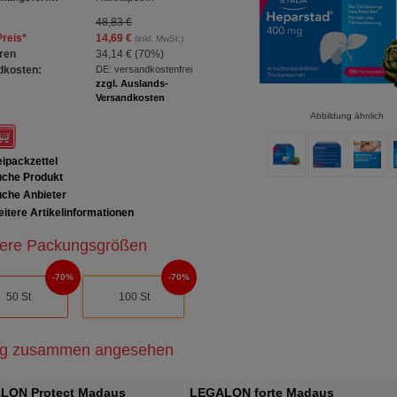
48,83 €
Preis
*
14,69 €
(inkl. MwSt.)
ren
34,14 €
(
70%
)
dkosten:
DE: versandkostenfrei
zzgl. Auslands-
Versandkosten
Abbildung ähnlich
ipackzettel
che Produkt
che Anbieter
itere Artikelinformationen
ere Packungsgrößen
70%
70%
50 St
100 St
ig zusammen angesehen
LON Protect Madaus
LEGALON forte Madaus