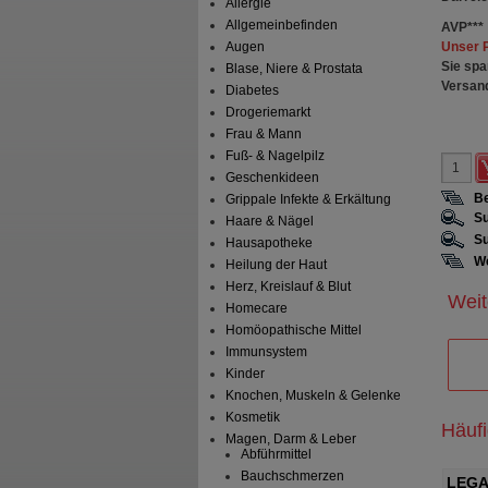
Allergie
Allgemeinbefinden
AVP
***
Unser 
Augen
Sie spa
Blase, Niere & Prostata
Versan
Diabetes
Drogeriemarkt
Frau & Mann
Fuß- & Nagelpilz
Geschenkideen
Be
Grippale Infekte & Erkältung
Su
Haare & Nägel
Su
Hausapotheke
We
Heilung der Haut
Herz, Kreislauf & Blut
Weit
Homecare
Homöopathische Mittel
Immunsystem
Kinder
Knochen, Muskeln & Gelenke
Kosmetik
Häuf
Magen, Darm & Leber
Abführmittel
Bauchschmerzen
te Madaus
LEGALON forte Madaus
LEGA