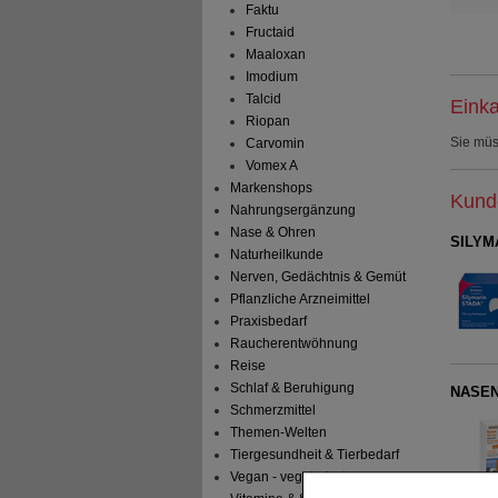
Faktu
Fructaid
Maaloxan
Imodium
Talcid
Einka
Riopan
Sie mü
Carvomin
Vomex A
Markenshops
Kunde
Nahrungsergänzung
Nase & Ohren
SILYMA
Naturheilkunde
Nerven, Gedächtnis & Gemüt
Pflanzliche Arzneimittel
Praxisbedarf
Raucherentwöhnung
Reise
Schlaf & Beruhigung
NASENS
Schmerzmittel
Themen-Welten
Tiergesundheit & Tierbedarf
Vegan - vegetarisch