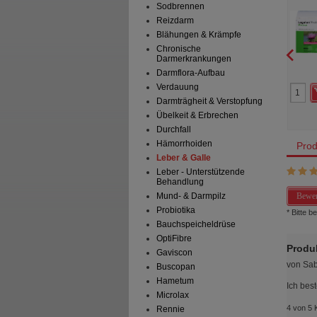
Sodbrennen
Hartkapseln
Hartk
er Consumer Health
Cooper Consumer Health
Reizdarm
schland GmbH
Deutschland GmbH
t
Hartkapseln
180
St
Hartkapseln
Blähungen & Krämpfe
Chronische
Darmerkrankungen
Darmflora-Aufbau
0
0
Verdauung
94,99 €
AVP
***
124,99 €
 Preis
*
66,65 €
Unser Preis
*
89,55 €
Darmträgheit & Verstopfung
aren
28,34 €
(
30%
)
Sie sparen
35,44 €
(
28%
)
Übelkeit & Erbrechen
Durchfall
Hämorrhoiden
Prod
Leber & Galle
Leber - Unterstützende
Behandlung
Bewer
Mund- & Darmpilz
Probiotika
* Bitte 
Bauchspeicheldrüse
OptiFibre
Produk
Gaviscon
von
Sab
Buscopan
Hametum
Ich best
Microlax
4 von 5 
Rennie