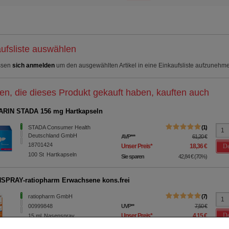
ufsliste auswählen
ssen
sich anmelden
um den ausgewählten Artikel in eine Einkaufsliste aufzunehm
n, die dieses Produkt gekauft haben, kauften auch
RIN STADA 156 mg Hartkapseln
STADA Consumer Health
1
Deutschland GmbH
AVP
***
61,20 €
18701424
De
Unser Preis
*
18,36 €
100
St
Hartkapseln
Sie sparen
42,84 €
(
70%
)
PRAY-ratiopharm Erwachsene kons.frei
ratiopharm GmbH
7
00999848
UVP
**
7,50 €
De
Unser Preis
*
4,15 €
15
ml
Nasenspray
Sie sparen
3,35 €
(
45%
)