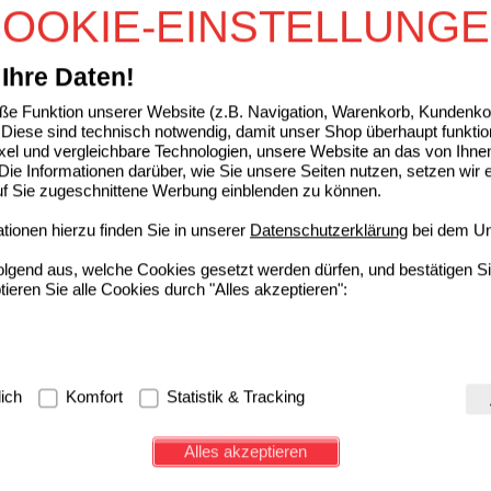
OOKIE-EINSTELLUNG
Grundpreis
276,67 €
pro 1 l
Max. Abgabe:
3
Ihre Daten!
N D3 STADA 2000 I.E. Kapseln
e Funktion unserer Website (z.B. Navigation, Warenkorb, Kundenkon
STADA Consumer Health
0
Diese sind technisch notwendig, damit unser Shop überhaupt funktio
Deutschland GmbH
UVP
**
9,14 €
ixel und vergleichbare Technologien, unsere Website an das von Ihne
17579286
De
Unser Preis
*
2,74 €
ie Informationen darüber, wie Sie unsere Seiten nutzen, setzen wir 
60
St
Kapseln
Sie sparen
6,40 €
(
70%
)
auf Sie zugeschnittene Werbung einblenden zu können.
ionen hierzu finden Sie in unserer
Datenschutzerklärung
bei dem Un
folgend aus, welche Cookies gesetzt werden dürfen, und bestätigen S
tieren Sie alle Cookies durch "Alles akzeptieren":
g:
Hierbei handelt es sich um Cookies, die für die Grundfunktionen u
lich
Komfort
Statistik & Tracking
avigation, Warenkorb, Kundenkonto), weshalb auf diese nicht verzich
s werden genutzt um das Einkaufserlebnis noch ansprechender zu g
Alles akzeptieren
e Wiedererkennung des Besuchers oder unsere Seite an bevorzugte Ve
zupassen. Komfort-Cookies ermöglichen es uns auch auf Ihre Bedürf