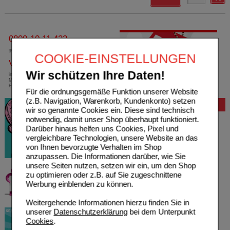
0800-10 11 422
gebührenfreie Rufnummer
COOKIE-EINSTELLUNGEN
Versandkostenfrei
Wir schützen Ihre Daten!
innerhalb Deutschlands bei einem
Mindestbestellwert von 13,99 Euro oder bei
Einsendung eines Kassenrezeptes
Für die ordnungsgemäße Funktion unserer Website
(z.B. Navigation, Warenkorb, Kundenkonto) setzen
Bewertung
wir so genannte Cookies ein. Diese sind technisch
notwendig, damit unser Shop überhaupt funktioniert.
Darüber hinaus helfen uns Cookies, Pixel und
vergleichbare Technologien, unsere Website an das
von Ihnen bevorzugte Verhalten im Shop
anzupassen. Die Informationen darüber, wie Sie
unsere Seiten nutzen, setzen wir ein, um den Shop
zu optimieren oder z.B. auf Sie zugeschnittene
Werbung einblenden zu können.
Weitergehende Informationen hierzu finden Sie in
unserer
Datenschutzerklärung
bei dem Unterpunkt
Cookies
.