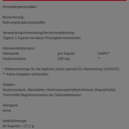
Produkteigenschaften:
Bezeichnung:
Nahrungsergänzungsmittel
Verwendung/Anwendung/Verzehrempfehlung:
Täglich 1 Kapsel mit etwas Flüssigkeit einnehmen.
Nährwertdeklaration:
Nährwerte
pro Kapsel
%NRV*
Hyaluronsäure
200 mg
**
* Referenzmenge für die tägliche Zufuhr gemäß EU-Verordnung 1169/2011.
** Keine Angaben vorhanden.
Zutaten:
Hyaluronsäure, Maisstärke, Hydroxypropylmethylcellulose (Kapselhülle),
Trennmittel Magnesiumsalze der Speisefettsäuren.
Allergene:
keine
Nettofüllmenge:
60 Kapseln = 27,1 g