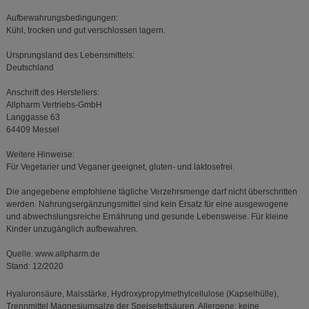
Aufbewahrungsbedingungen:
Kühl, trocken und gut verschlossen lagern.
Ursprungsland des Lebensmittels:
Deutschland
Anschrift des Herstellers:
Allpharm Vertriebs-GmbH
Langgasse 63
64409 Messel
Weitere Hinweise:
Für Vegetarier und Veganer geeignet, gluten- und laktosefrei.
Die angegebene empfohlene tägliche Verzehrsmenge darf nicht überschritten
werden. Nahrungsergänzungsmittel sind kein Ersatz für eine ausgewogene
und abwechslungsreiche Ernährung und gesunde Lebensweise. Für kleine
Kinder unzugänglich aufbewahren.
Quelle: www.allpharm.de
Stand: 12/2020
Hyaluronsäure, Maisstärke, Hydroxypropylmethylcellulose (Kapselhülle),
Trennmittel Magnesiumsalze der Speisefettsäuren. Allergene: keine