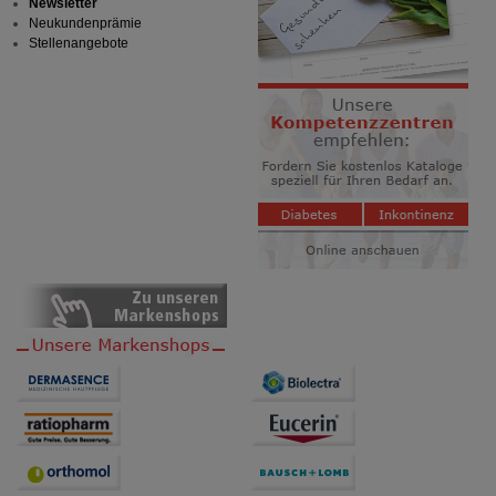
Statistik & Tracking:
Hierüber lassen sich
Newsletter
Informationen über die Art und Weise der Nutzung
Neukundenprämie
unserer Website sammeln, mit deren Hilfe wir unsere
Stellenangebote
Website weiter für Sie optimieren können, den Inhalt
auf unserer Website aber auch die Werbung auf
Drittseiten möglichst relevant für Sie zu gestalten.
Bitte beachten Sie, dass Daten hierfür teilweise an
Dritte wie z.B. Google oder soziale Medien
übertragen werden.