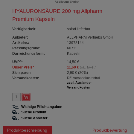
Abbildung ähnlich
HYALURONSÄURE 200 mg Allpharm
Premium Kapseln
Verfügbarkeit
:
sofort lieferbar
Anbieter:
ALLPHARM Vertriebs GmbH
Artikelnr.:
13978144
Packungsgröße:
60
St
Darreichungsform:
Kapseln
UVP
**
14,50 €
Unser Preis
*
11,60 €
(inkl. MwSt.)
Sie sparen
2,90 €
(
20%
)
Versandkosten:
DE: versandkostenfrei
zzgl. Auslands-
Versandkosten
Wichtige Pflichtangaben
Suche Produkt
Suche Anbieter
Produktbeschreibung
Produktbewertung