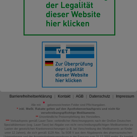
Barrierefreiheitserklärung
Kontakt
AGB
Datenschutz
Impressum
Alle mit
gekennzeichneten Felder sind Pflichtangaben.
*
inkl. MwSt. Rabatte gelten auf den Apothekenverkaufspreis und nicht für
verschreibungspflichtige Medikamente.
**
Unverbindliche Preisempfehlung des Herstellers.
***
Verkaufspreis gemäß Lauer-Taxe; verbindlicher Abrechnungspreis nach der Großen Deutschen
Spezialitätentaxe (sog. Lauer-Taxe) bei Abgabe von nicht verschreibungspflichtigen Medikamenten zu
Lasten der gesetzlichen Krankenversicherungen (z.B. bei Verschreibung des Medikaments an Kinder
unter 12 Jahren), die sich gemäß §129 Abs. 5a SGB V aus dem Abgabepreis des pharmazeutischen
Unternehmens und der Arzneimittelpreisverordnung in der Fassung zum 31.12.2003 ergibt. Es handelt