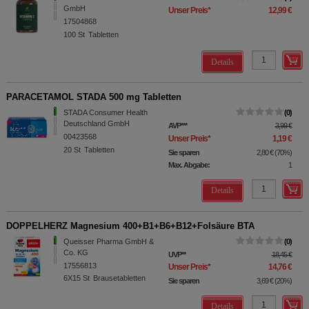
GmbH
Unser Preis
*
12,99 €
17504868
100
St
Tabletten
Details
PARACETAMOL STADA 500 mg Tabletten
STADA Consumer Health
0
Deutschland GmbH
AVP
***
3,99 €
00423568
Unser Preis
*
1,19 €
20
St
Tabletten
Sie sparen
2,80 €
(
70%
)
Max. Abgabe:
1
Details
DOPPELHERZ Magnesium 400+B1+B6+B12+Folsäure BTA
Queisser Pharma GmbH &
0
Co. KG
UVP
**
18,45 €
17556813
Unser Preis
*
14,76 €
6X15
St
Brausetabletten
Sie sparen
3,69 €
(
20%
)
Details