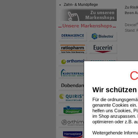
Zahn- & Mundpflege
Zu Risi
Ihren A
Dexcel
Stand: 
C
Wir schützen 
Für die ordnungsgemäß
genannte Cookies ein. 
helfen uns Cookies, P
im Shop anzupassen. D
optimieren oder z.B. 
Schmer
Weitergehende Informat
Schmerz