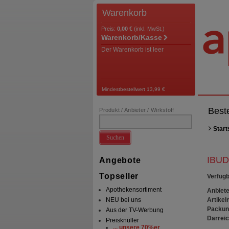
Warenkorb
Preis:
0,00 €
(inkl. MwSt.)
Warenkorb/Kasse
Der Warenkorb ist leer
Mindestbestellwert 13,99 €
Best
Produkt / Anbieter / Wirkstoff
Start
Suchen
IBUD
Angebote
Topseller
Verfügb
Apothekensortiment
Anbiete
Artikeln
NEU bei uns
Packun
Aus der TV-Werbung
Darrei
Preisknüller
... unsere 70%er