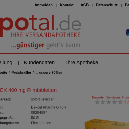
Anmelden
Kontakt
AGB
Datenschutz
Ba
ellung
Kundendaten
Ihre Apotheke
seite
Preisknüller
... unsere 70%er
EX 400 mg Filmtabletten
Bewerten Sie dieses Produ
arkeit
:
sofort lieferbar
(0.0
r:
Dexcel Pharma GmbH
r.:
09294687
gsgröße:
50
St
chungsform:
Filmtabletten