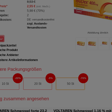
8,53 €
Preis
*
2,55 €
(inkl. MwSt.)
ren
5,98 €
(
70%
)
bgabe:
2
dkosten:
DE: versandkostenfrei
zzgl. Auslands-
Versandkosten
Abbildung ähnlich
ipackzettel
che Produkt
che Anbieter
itere Artikelinformationen
ere Packungsgrößen
20%
5%
70%
10 St
20 St
50 St
ig zusammen angesehen
REN Schmerzgel forte 23,2
VOLTAREN Schmerzgel 1,16 % mit