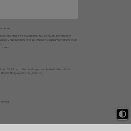
kamente.
bungspflichtigen Medikamenten zu Lasten der gesetzlichen
chen Unternehmens und der Arzneimittelpreisverordnung in der
s.
en muss.
t von 13,99 Euro. Bei Sendungen ins Ausland fallen durch
te Beschaffungskosten an (siehe BK).
ormiert.