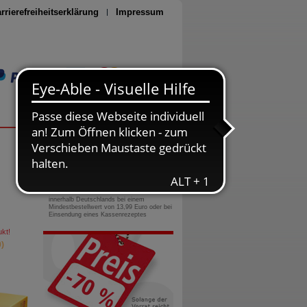
rrierefreiheitserklärung
Impressum
Seite drucken
0800-10 11 422
gebührenfreie Rufnummer
Versandkostenfrei
innerhalb Deutschlands bei einem
Mindestbestellwert von 13,99 Euro oder bei
Einsendung eines Kassenrezeptes
kt!
)