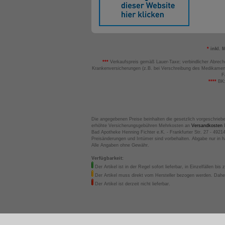
*
inkl. 
***
Verkaufspreis gemäß Lauer-Taxe; verbindlicher Abrech
Krankenversicherungen (z.B. bei Verschreibung des Medikamen
F
****
BK:
Die angegebenen Preise beinhalten die gesetzlich vorgeschrieb
erhöhte Versicherungsgebühren Mehrkosten an
Versandkosten
B
Bad Apotheke Henning Fichter e.K. - Frankfurter Str. 27 - 4921
Preisänderungen und Irrtümer sind vorbehalten. Abgabe nur in 
Alle Angaben ohne Gewähr.
Verfügbarkeit:
Der Artikel ist in der Regel sofort lieferbar, in Einzelfällen bis 
Der Artikel muss direkt vom Hersteller bezogen werden. Daher
Der Artikel ist derzeit nicht lieferbar.