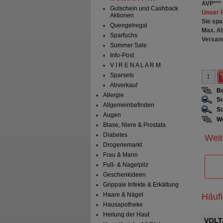
AVP
***
Gutschein und Cashback
Unser 
Aktionen
Sie spa
Quengelregal
Max. A
Sparfuchs
Versan
Summer Sale
Info-Post
V I R E N A L A R M
Sparsets
Abverkauf
Be
Allergie
Su
Allgemeinbefinden
Su
Augen
We
Blase, Niere & Prostata
Diabetes
Weit
Drogeriemarkt
Frau & Mann
Fuß- & Nagelpilz
Geschenkideen
Grippale Infekte & Erkältung
Haare & Nägel
Häuf
Hausapotheke
Heilung der Haut
merzgel forte 23,2
VOLTAREN Schmerzgel forte 23,2
VOLTA