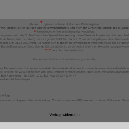
Alle mit
gekennzeichneten Felder sind Pflichtangaben.
MwSt. Rabatte gelten auf den Apothekenverkaufspreis und nicht für verschreibungspflichtige Medi
**
Unverbindliche Preisempfehlung des Herstellers.
nungspreis nach der Großen Deutschen Spezialitätentaxe (sog. Lauer-Taxe) bei Abgabe von nicht verschrei
ts an Kinder unter 12 Jahren), die sich gemäß §129 Abs. 5a SGB V aus dem Abgabepreis des pharmazeutis
assung zum 31.12.2003 ergibt. Es handelt sich
nicht
um die unverbindliche Preisempfehlung des Hersteller
 Beschaffungskosten. Diese Summe fällt zusätzlich an, da der Artikel direkt vom Hersteller bezogen werd
*****
verw. bis: Verwendbar bis.
Hier können Sie Ihre Cookie-Zustimmung widerrufen
ene Mehrwertsteuer. Der Versand innerhalb Deutschlands ist versandkostenfrei bei einem Mindestbestellwer
ei Artikeln, die wir ausschließlich über den Hersteller beziehen können, fallen unter Umständen sogenann
4 Bad Rothenfelde - Tel 0800 / 10 11 422 - Fax 05424 / 21 64 47
haushaltsüblichen Mengen.
zu 6 Tage.
 kann es zu längeren Lieferzeiten und ggf. Zusatzkosten (siehe BK) kommen. In diesem Fall werden Sie inf
Vertrag widerrufen