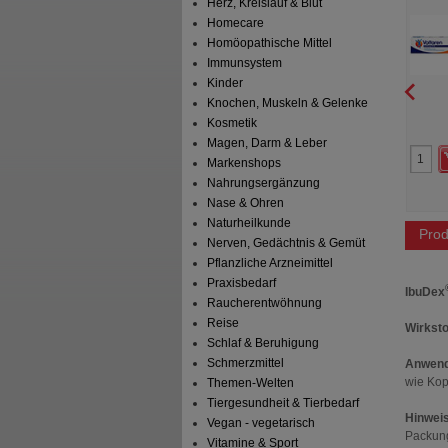
Herz, Kreislauf & Blut
mg/g
mg/g
on Germany GmbH
Haleon Germany GmbH
Homecare
Homöopathische Mittel
Gel
100
g
Gel
Immunsystem
Kinder
Knochen, Muskeln & Gelenke
11
4
Kosmetik
34,90 €
AVP
***
23,40 €
 Preis
*
23,44 €
Unser Preis
*
16,09 €
Magen, Darm & Leber
aren
11,46 €
(
33%
)
Sie sparen
7,31 €
(
31%
)
Markenshops
preis
130,22 €
pro 1 kg
Grundpreis
160,90 €
pro 1 kg
Abgabe:
5
Max. Abgabe:
10
Nahrungsergänzung
is*****:
12/2027
Nase & Ohren
Naturheilkunde
Prod
Nerven, Gedächtnis & Gemüt
Pflanzliche Arzneimittel
Praxisbedarf
IbuDex
Raucherentwöhnung
Reise
Wirksto
Schlaf & Beruhigung
Schmerzmittel
Anwend
wie Kop
Themen-Welten
Tiergesundheit & Tierbedarf
Hinweis
Vegan - vegetarisch
Packun
Vitamine & Sport