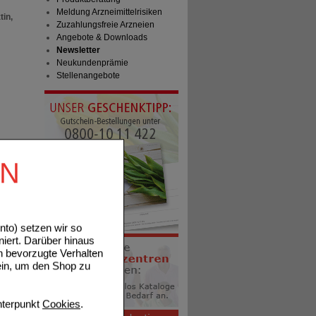
Meldung Arzneimittelrisiken
tin,
Zuzahlungsfreie Arzneien
Angebote & Downloads
Newsletter
Neukundenprämie
Stellenangebote
EN
to) setzen wir so
niert. Darüber hinaus
n bevorzugte Verhalten
ein, um den Shop zu
terpunkt
Cookies
.
nktion: