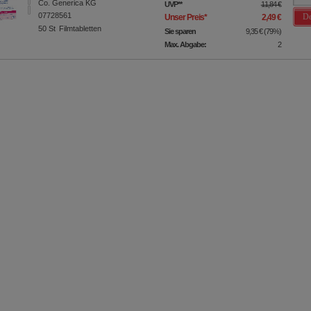
Co. Generica KG
UVP
**
11,84 €
07728561
De
Unser Preis
*
2,49 €
50
St
Filmtabletten
Sie sparen
9,35 €
(
79%
)
Max. Abgabe:
2