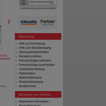
Weichkapseln
Filmtabletten
Haleon Germany GmbH
STADA Consumer Heal
Deutschland GmbH
20
St
Weichkapseln
120
St
Filmtabletten
4
57
€
AVP
***
14,48 €
AVP
***
€
Unser Preis
*
10,29 €
Unser Preis
*
Bestellung
%
)
Sie sparen
4,19 €
(
29%
)
Sie sparen
g
Max. Abgabe:
2
0
Hilfe zur Anmeldung
Hilfe zum Bestellvorgang
Zahlungsmöglichkeiten
tung
Rezepte einlösen
Freiumschläge anfordern
Freiumschläge downloaden
Auslandsbestellung
Reklamation
Widerrufsformular
Problembehebung
erzen
Bestellschein
Beratung und Service
Allgemeine Information
Produktberatung