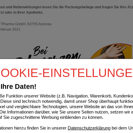
ken und Nebenwirkungen lesen Sie die Packungsbeilage und fragen Sie Ihre Ärz
rzt oder in Ihrer Apotheke.
®
Pharma GmbH, 63755 Alzenau
Februar 2021
OOKIE-EINSTELLUNG
Ihre Daten!
e Funktion unserer Website (z.B. Navigation, Warenkorb, Kundenkon
Diese sind technisch notwendig, damit unser Shop überhaupt funktio
ixel und vergleichbare Technologien, unsere Website an das von Ihne
ie Informationen darüber, wie Sie unsere Seiten nutzen, setzen wir 
auf Sie zugeschnittene Werbung einblenden zu können.
zen–unangenehm,aber lebenswichtig
ionen hierzu finden Sie in unserer
Datenschutzerklärung
bei dem Un
en werden wohl als unangenehm empfunden, haben aber eine lebenswichtige Fu