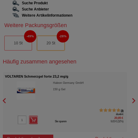
Suche Produkt
Suche Anbieter
Weitere Artikelinformationen
Weitere Packungsgrößen
49%
28%
10 St
20 St
Häufig zusammen angesehen
VOLTAREN Schmerzgel forte 23,2 mg/g
VOLT
Haleon Germany GmbH
150
g
Gel
3
30,48 €
20,85 €
Sie sparen
9,63 €
(
32%
)