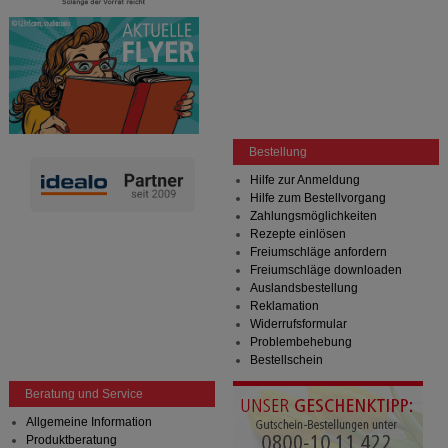
Statistik & Tracking:
Hierüber lassen sich
Informationen über die Art und Weise der Nutzung
unserer Website sammeln, mit deren Hilfe wir unsere
Website weiter für Sie optimieren können, den Inhalt
auf unserer Website aber auch die Werbung auf
Drittseiten möglichst relevant für Sie zu gestalten.
Bitte beachten Sie, dass Daten hierfür teilweise an
Bestellung
Dritte wie z.B. Google oder soziale Medien
übertragen werden.
Hilfe zur Anmeldung
Hilfe zum Bestellvorgang
Zahlungsmöglichkeiten
Rezepte einlösen
Freiumschläge anfordern
Freiumschläge downloaden
Auslandsbestellung
Reklamation
Widerrufsformular
Problembehebung
Bestellschein
Beratung und Service
Allgemeine Information
Produktberatung