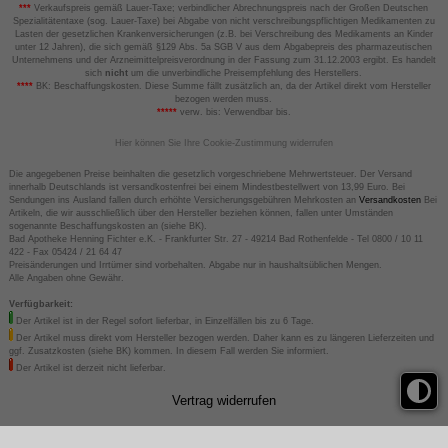
***
Verkaufspreis gemäß Lauer-Taxe; verbindlicher Abrechnungspreis nach der Großen Deutschen
Spezialitätentaxe (sog. Lauer-Taxe) bei Abgabe von nicht verschreibungspflichtigen Medikamenten zu
Lasten der gesetzlichen Krankenversicherungen (z.B. bei Verschreibung des Medikaments an Kinder
unter 12 Jahren), die sich gemäß §129 Abs. 5a SGB V aus dem Abgabepreis des pharmazeutischen
Unternehmens und der Arzneimittelpreisverordnung in der Fassung zum 31.12.2003 ergibt. Es handelt
sich
nicht
um die unverbindliche Preisempfehlung des Herstellers.
****
BK: Beschaffungskosten. Diese Summe fällt zusätzlich an, da der Artikel direkt vom Hersteller
bezogen werden muss.
*****
verw. bis: Verwendbar bis.
Hier können Sie Ihre Cookie-Zustimmung widerrufen
Die angegebenen Preise beinhalten die gesetzlich vorgeschriebene Mehrwertsteuer. Der Versand
innerhalb Deutschlands ist versandkostenfrei bei einem Mindestbestellwert von 13,99 Euro. Bei
Sendungen ins Ausland fallen durch erhöhte Versicherungsgebühren Mehrkosten an
Versandkosten
Bei
Artikeln, die wir ausschließlich über den Hersteller beziehen können, fallen unter Umständen
sogenannte Beschaffungskosten an (siehe BK).
Bad Apotheke Henning Fichter e.K. - Frankfurter Str. 27 - 49214 Bad Rothenfelde - Tel 0800 / 10 11
422 - Fax 05424 / 21 64 47
Preisänderungen und Irrtümer sind vorbehalten. Abgabe nur in haushaltsüblichen Mengen.
Alle Angaben ohne Gewähr.
Verfügbarkeit:
Der Artikel ist in der Regel sofort lieferbar, in Einzelfällen bis zu 6 Tage.
Der Artikel muss direkt vom Hersteller bezogen werden. Daher kann es zu längeren Lieferzeiten und
ggf. Zusatzkosten (siehe BK) kommen. In diesem Fall werden Sie informiert.
Der Artikel ist derzeit nicht lieferbar.
Vertrag widerrufen