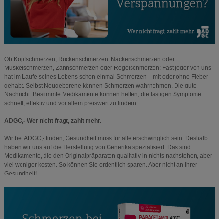
Ob Kopfschmerzen, Rückenschmerzen, Nackenschmerzen oder
Muskelschmerzen, Zahnschmerzen oder Regelschmerzen: Fast jeder von uns
hat im Laufe seines Lebens schon einmal Schmerzen – mit oder ohne Fieber –
gehabt. Selbst Neugeborene können Schmerzen wahrnehmen. Die gute
Nachricht: Bestimmte Medikamente können helfen, die lästigen Symptome
schnell, effektiv und vor allem preiswert zu lindern.
ADGC,- Wer nicht fragt, zahlt mehr.
Wir bei ADGC,- finden, Gesundheit muss für alle erschwinglich sein. Deshalb
haben wir uns auf die Herstellung von Generika spezialisiert. Das sind
Medikamente, die den Originalpräparaten qualitativ in nichts nachstehen, aber
viel weniger kosten. So können Sie ordentlich sparen. Aber nicht an Ihrer
Gesundheit!