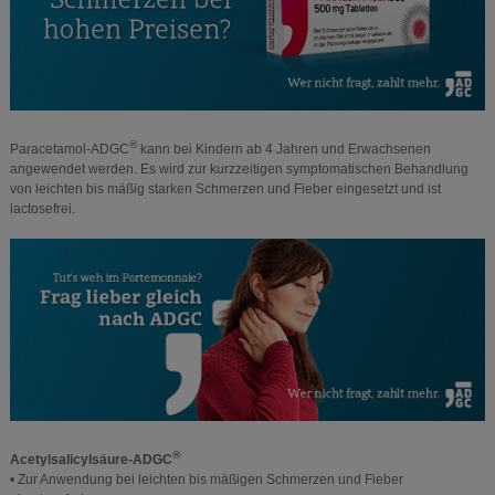
®
Paracetamol-ADGC
kann bei Kindern ab 4 Jahren und Erwachsenen
angewendet werden. Es wird zur kurzzeitigen symptomatischen Behandlung
von leichten bis mäßig starken Schmerzen und Fieber eingesetzt und ist
lactosefrei.
®
Acetylsalicylsäure-ADGC
• Zur Anwendung bei leichten bis mäßigen Schmerzen und Fieber