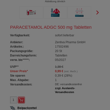
Abbildung ähnlich
PARACETAMOL ADGC 500 mg Tabletten
Verfügbarkeit
:
sofort lieferbar
Anbieter:
Zentiva Pharma GmbH
Artikelnr.:
17502496
Packungsgröße:
20
St
Darreichungsform:
Tabletten
verw. bis*****:
05/2027
UVP
**
1,38 €
Unser Preis
*
0,99 €
(inkl. MwSt.)
Sie sparen
0,39 €
(
28%
)
Max. Abgabe:
1
Versandkosten:
DE: versandkostenfrei
zzgl. Auslands-
Versandkosten
Beipackzettel