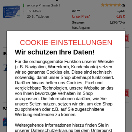
axicorp Pharma GmbH
2
15613524
AVP
***
2,76 €
Unser Preis
*
0,83 €
20
St
Tabletten
Sie sparen
1,93 €
(
70%
)
Max. Abgabe:
1
Details
COOKIE-EINSTELLUNGEN
Wir schützen Ihre Daten!
IBUARISTO akut 400 mg Filmtabletten
Aristo Pharma GmbH
3
Für die ordnungsgemäße Funktion unserer Website
16160295
AVP
***
7,96 €
(z.B. Navigation, Warenkorb, Kundenkonto) setzen
Unser Preis
*
2,38 €
wir so genannte Cookies ein. Diese sind technisch
50
St
Filmtabletten
notwendig, damit unser Shop überhaupt funktioniert.
Sie sparen
5,58 €
(
70%
)
Darüber hinaus helfen uns Cookies, Pixel und
Max. Abgabe:
2
vergleichbare Technologien, unsere Website an das
von Ihnen bevorzugte Verhalten im Shop
Details
anzupassen. Die Informationen darüber, wie Sie
unsere Seiten nutzen, setzen wir ein, um den Shop
PARACETAMOL STADA 500 mg Tabletten
zu optimieren oder z.B. auf Sie zugeschnittene
Werbung einblenden zu können.
STADA Consumer Health
0
Deutschland GmbH
AVP
***
3,99 €
Weitergehende Informationen hierzu finden Sie in
00423568
Unser Preis
*
1,19 €
unserer
Datenschutzerklärung
bei dem Unterpunkt
20
St
Tabletten