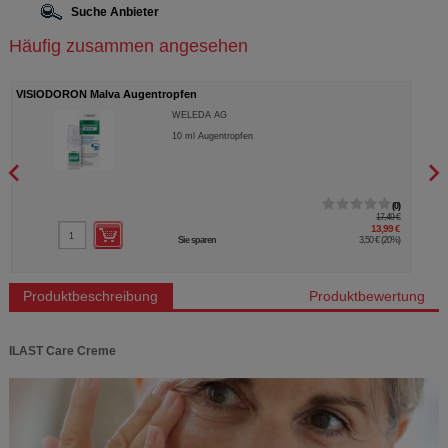
Suche Anbieter
Häufig zusammen angesehen
VISIODORON Malva Augentropfen
VISI
WELEDA AG
10
ml
Augentropfen
0
17,49 €
13,99 €
Sie sparen
3,50 €
(
20%
)
Produktbeschreibung
Produktbewertung
ILAST Care Creme