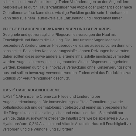
schützen somit vor Austrocknung. Treten Veränderungen an den Augenlidern,
beispielsweise durch Hauterkrankungen wie Atopie oder Blepharitis oder nach
Operationen auf, so kann diese wichtige Funktion gestört sein. Unbehandelt
kann dies zu einem Teufelskreis aus Entzündung und Trockenheit führen.
PFLEGE BEI AUGENLIDERKRANKUNGEN UND BLEPHARITIS
Geeignete und gut verträgliche Pflegecremes versorgen die Haut mit
Feuchtigkeit und fördern die Heilung. Die Haut unserer Augenlider stellt
besondere Anforderungen an Pflegeprodukte, da sie ausgesprochen dünn und
sensibel ist. Besonders Konservierungsstoffe können Reizungen hervorrufen,
daher sollten diese sowie andere allergene Inhaltsstoffe möglichst vermieden
werden. Augenlidcremes, die in sogenannten Airless-Dispensern angeboten
werden, kommen durch die innovative Verpackung ohne Konservierungsstoffe
aus und sollten bevorzugt verwendet werden. Zudem wird das Produkt bis zum
Schluss vor Verunreinigungen geschützt.
®
ILAST
CARE AUGENLIDCREME
®
ILAST
CARE ist eine Creme zur Pflege und Linderung bei
Augenliderkrankungen. Die konservierungsstofffreie Formulierung wurde
opthalmologisch und dermatologisch getestet und eignet sich besonders für
die Pflege ultrasensibler, allergischer und erkrankter Haut. Sie enthält nur
wenige, dafür ausgewählte pflegende Inhaltsstoffe wie beispielsweise 0,5 %
Hyaluronsäure, 0,2 % Allantoin und Vitamin A, um die Haut mit Feuchtigkeit zu
versorgen und die Wundheilung zu fördern.