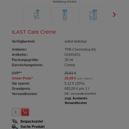
Abbildung ähnlich
ILAST Care Creme
Verfügbarkeit
:
sofort lieferbar
Anbieter:
TRB Chemedica AG
Artikelnr.:
02645451
Packungsgröße:
30
ml
Darreichungsform:
Creme
UVP
**
25,61 €
Unser Preis
*
20,49 €
(inkl. MwSt.)
Sie sparen
5,12 €
(
20%
)
Grundpreis
683,00 €
pro 1 l
Versandkosten:
DE: versandkostenfrei
zzgl. Auslands-
Versandkosten
Beipackzettel
Suche Produkt