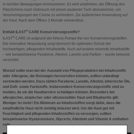
in leichten Bewegungen einmassieren. Es wird empfohlen, die Öffnung des
Fläschchens nach Gebrauch mit einem sauberen Tuch abzuwischen, um
Verunreinigungen der Creme zu verhindern. Zur äußerlichen Anwendung auf
der Haut. Nach dem Öffnen 3 Monate verwendbar.
®
Enthält ILAST
CARE Konservierungsstoffe?
®
ILAST
CARE ist aufgrund der Airless-Pumpe frei von Konservierungsstoffen.
Die innovative Verpackung sorgt dennoch für optimalen Schutz der
hochwertigen, pflegenden Inhaltsstoffe. Auch auf andere reizende Inhaltsstoffe
– wie beispielsweise Parabene, Alkohol, Lanolin und Parfüm – wurde bewusst
verzichtet.
Worauf sollte man bei der Auswahl von Pflegeprodukten bei Inhaltsstoffe
oder Allergene, die Reizungen hervorrufen können, sollten unbedingt
vermieden werden. Dazu zählen Parabene, Lanolin, Alkohol, ätherische Öle,
und Duft- sowie Farbstoffe. Insbesondere Konservierungsstoffe sind zu
meiden, da sie die Hautbarriere schädigen können. Besonders bei
allergischer, atopischer oder ultrasensibler Haut und Blepharitis gilt:
Weniger ist mehr! Ein Minimum an Inhaltsstoffen sorgt dafür, dass die
empfindliche Haut nicht unnötig belastet wird. Um die Haut gut mit
Feuchtigkeit und pflegenden Inhaltsstoffen zu versorgen, sollten
beispielsweise Hyaluronsäure, Glycerin, Allantoin und Vitamin A enthalten
sein.