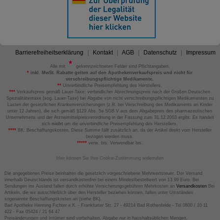
Barrierefreiheitserklärung
Kontakt
AGB
Datenschutz
Impressum
Alle mit
gekennzeichneten Felder sind Pflichtangaben.
*
inkl. MwSt. Rabatte gelten auf den Apothekenverkaufspreis und nicht für
verschreibungspflichtige Medikamente.
**
Unverbindliche Preisempfehlung des Herstellers.
***
Verkaufspreis gemäß Lauer-Taxe; verbindlicher Abrechnungspreis nach der Großen Deutschen
Spezialitätentaxe (sog. Lauer-Taxe) bei Abgabe von nicht verschreibungspflichtigen Medikamenten zu
Lasten der gesetzlichen Krankenversicherungen (z.B. bei Verschreibung des Medikaments an Kinder
unter 12 Jahren), die sich gemäß §129 Abs. 5a SGB V aus dem Abgabepreis des pharmazeutischen
Unternehmens und der Arzneimittelpreisverordnung in der Fassung zum 31.12.2003 ergibt. Es handelt
sich
nicht
um die unverbindliche Preisempfehlung des Herstellers.
****
BK: Beschaffungskosten. Diese Summe fällt zusätzlich an, da der Artikel direkt vom Hersteller
bezogen werden muss.
*****
verw. bis: Verwendbar bis.
Hier können Sie Ihre Cookie-Zustimmung widerrufen
Die angegebenen Preise beinhalten die gesetzlich vorgeschriebene Mehrwertsteuer. Der Versand
innerhalb Deutschlands ist versandkostenfrei bei einem Mindestbestellwert von 13,99 Euro. Bei
Sendungen ins Ausland fallen durch erhöhte Versicherungsgebühren Mehrkosten an
Versandkosten
Bei
Artikeln, die wir ausschließlich über den Hersteller beziehen können, fallen unter Umständen
sogenannte Beschaffungskosten an (siehe BK).
Bad Apotheke Henning Fichter e.K. - Frankfurter Str. 27 - 49214 Bad Rothenfelde - Tel 0800 / 10 11
422 - Fax 05424 / 21 64 47
Preisänderungen und Irrtümer sind vorbehalten. Abgabe nur in haushaltsüblichen Mengen.