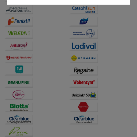
Einkaufserlebnis noch ansprechender zu gestalten,
beispielsweise für die Wiedererkennung des
Besuchers oder unsere Seite an bevorzugte
Verhaltensweisen (z.B. Spracheinstellung)
anzupassen. Komfort-Cookies ermöglichen es uns
auch auf Ihre Bedürfnisse zugeschrittene Inhalte
anzuzeigen und unser Partnerprogramm zu
betreiben.
Statistik & Tracking:
Hierüber lassen sich
Informationen über die Art und Weise der Nutzung
unserer Website sammeln, mit deren Hilfe wir unsere
Website weiter für Sie optimieren können, den Inhalt
auf unserer Website aber auch die Werbung auf
Drittseiten möglichst relevant für Sie zu gestalten.
Bitte beachten Sie, dass Daten hierfür teilweise an
Dritte wie z.B. Google oder soziale Medien
übertragen werden.