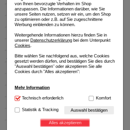
von Ihnen bevorzugte Verhalten im Shop
anzupassen. Die Informationen darüber, wie Sie
unsere Seiten nutzen, setzen wir ein, um den Shop
zu optimieren oder z.B. auf Sie zugeschnittene
Werbung einblenden zu können.
Weitergehende Informationen hierzu finden Sie in
unserer
Datenschutzerklärung
bei dem Unterpunkt
Cookies
.
Bitte wählen Sie nachfolgend aus, welche Cookies
gesetzt werden dürfen, und bestätigen Sie dies durch
"Auswahl bestätigen" oder akzeptieren Sie alle
Cookies durch "Alles akzeptieren":
Mehr Information
Technisch Notwendig:
Technisch erforderlich
Hierbei handelt es sich um
Komfort
Cookies, die für die Grundfunktionen unserer
Website notwendig sind (z.B. Navigation, Warenkorb,
Statistik & Tracking
Auswahl bestätigen
Kundenkonto), weshalb auf diese nicht verzichtet
werden kann.
Alles akzeptieren
Komfort:
Diese Cookies werden genutzt um das