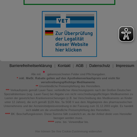
Barrierefreiheitserklärung
Kontakt
AGB
Datenschutz
Impressum
Alle mit
gekennzeichneten Felder sind Pflichtangaben.
*
inkl. MwSt. Rabatte gelten auf den Apothekenverkaufspreis und nicht für
verschreibungspflichtige Medikamente.
**
Unverbindliche Preisempfehlung des Herstellers.
***
Verkaufspreis gemäß Lauer-Taxe; verbindlicher Abrechnungspreis nach der Großen Deutschen
Spezialitätentaxe (sog. Lauer-Taxe) bei Abgabe von nicht verschreibungspflichtigen Medikamenten zu
Lasten der gesetzlichen Krankenversicherungen (z.B. bei Verschreibung des Medikaments an Kinder
unter 12 Jahren), die sich gemäß §129 Abs. 5a SGB V aus dem Abgabepreis des pharmazeutischen
Unternehmens und der Arzneimittelpreisverordnung in der Fassung zum 31.12.2003 ergibt. Es handelt
sich
nicht
um die unverbindliche Preisempfehlung des Herstellers.
****
BK: Beschaffungskosten. Diese Summe fällt zusätzlich an, da der Artikel direkt vom Hersteller
bezogen werden muss.
*****
verw. bis: Verwendbar bis.
Hier können Sie Ihre Cookie-Zustimmung widerrufen