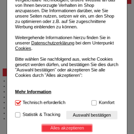
Bestellung
von Ihnen bevorzugte Verhalten im Shop
Hilfe zur Anmeldung
anzupassen. Die Informationen darüber, wie Sie
Hilfe zum Bestellvorgang
unsere Seiten nutzen, setzen wir ein, um den Shop
Zahlungsmöglichkeiten
zu optimieren oder z.B. auf Sie zugeschnittene
Rezepte einlösen
Werbung einblenden zu können.
Freiumschläge anfordern
Freiumschläge downloaden
Weitergehende Informationen hierzu finden Sie in
Auslandsbestellung
unserer
Datenschutzerklärung
bei dem Unterpunkt
Reklamation
Cookies
.
Widerrufsformular
Problembehebung
Bitte wählen Sie nachfolgend aus, welche Cookies
Bestellschein
gesetzt werden dürfen, und bestätigen Sie dies durch
"Auswahl bestätigen" oder akzeptieren Sie alle
Beratung und Service
Cookies durch "Alles akzeptieren":
Allgemeine Information
Produktberatung
Mehr Information
Meldung Arzneimittelrisiken
Zuzahlungsfreie Arzneien
Technisch Notwendig:
Technisch erforderlich
Hierbei handelt es sich um
Komfort
Angebote & Downloads
Cookies, die für die Grundfunktionen unserer
Newsletter
Website notwendig sind (z.B. Navigation, Warenkorb,
Neukundenprämie
Statistik & Tracking
Auswahl bestätigen
Kundenkonto), weshalb auf diese nicht verzichtet
Stellenangebote
werden kann.
Alles akzeptieren