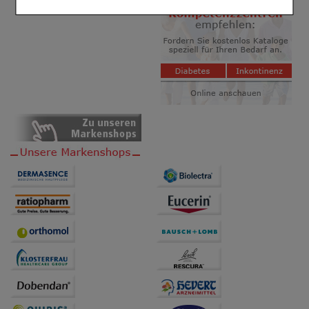
Komfort:
Diese Cookies werden genutzt um das
Einkaufserlebnis noch ansprechender zu gestalten,
beispielsweise für die Wiedererkennung des
Besuchers oder unsere Seite an bevorzugte
Verhaltensweisen (z.B. Spracheinstellung)
anzupassen. Komfort-Cookies ermöglichen es uns
auch auf Ihre Bedürfnisse zugeschrittene Inhalte
anzuzeigen und unser Partnerprogramm zu
betreiben.
Statistik & Tracking:
Hierüber lassen sich
Informationen über die Art und Weise der Nutzung
unserer Website sammeln, mit deren Hilfe wir unsere
Website weiter für Sie optimieren können, den Inhalt
auf unserer Website aber auch die Werbung auf
Drittseiten möglichst relevant für Sie zu gestalten.
Bitte beachten Sie, dass Daten hierfür teilweise an
Dritte wie z.B. Google oder soziale Medien
übertragen werden.