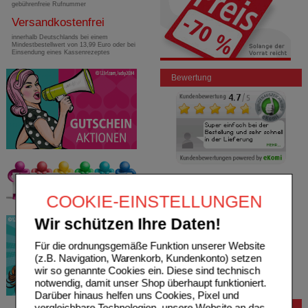
gebührenfreie Rufnummer
Versandkostenfrei
innerhalb Deutschlands bei einem
Mindestbestellwert von 13,99 Euro oder bei
Einsendung eines Kassenrezeptes
Bewertung
COOKIE-EINSTELLUNGEN
Wir schützen Ihre Daten!
Für die ordnungsgemäße Funktion unserer Website
(z.B. Navigation, Warenkorb, Kundenkonto) setzen
wir so genannte Cookies ein. Diese sind technisch
notwendig, damit unser Shop überhaupt funktioniert.
Darüber hinaus helfen uns Cookies, Pixel und
vergleichbare Technologien, unsere Website an das