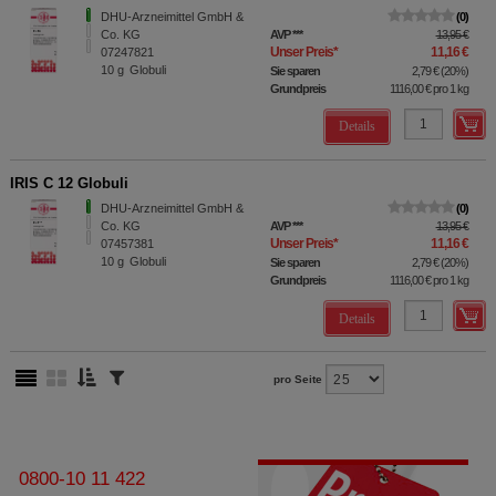
DHU-Arzneimittel GmbH &
0
Co. KG
AVP
***
13,95 €
Unser Preis
*
11,16 €
07247821
10
g
Globuli
Sie sparen
2,79 €
(
20%
)
Grundpreis
1116,00 €
pro 1 kg
Details
IRIS C 12 Globuli
DHU-Arzneimittel GmbH &
0
Co. KG
AVP
***
13,95 €
Unser Preis
*
11,16 €
07457381
10
g
Globuli
Sie sparen
2,79 €
(
20%
)
Grundpreis
1116,00 €
pro 1 kg
Details
pro Seite
0800-10 11 422