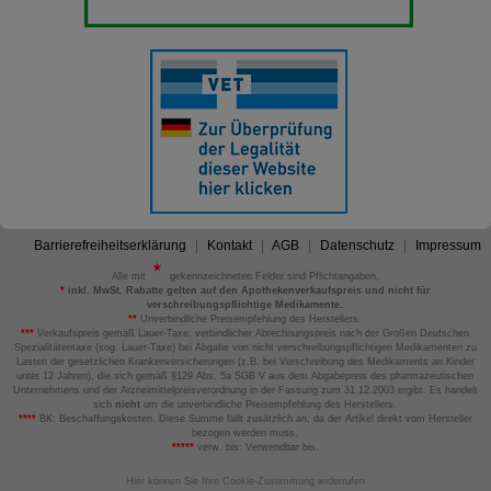
Barrierefreiheitserklärung
Kontakt
AGB
Datenschutz
Impressum
Alle mit
gekennzeichneten Felder sind Pflichtangaben.
*
inkl. MwSt. Rabatte gelten auf den Apothekenverkaufspreis und nicht für
verschreibungspflichtige Medikamente.
**
Unverbindliche Preisempfehlung des Herstellers.
***
Verkaufspreis gemäß Lauer-Taxe; verbindlicher Abrechnungspreis nach der Großen Deutschen
Spezialitätentaxe (sog. Lauer-Taxe) bei Abgabe von nicht verschreibungspflichtigen Medikamenten zu
Lasten der gesetzlichen Krankenversicherungen (z.B. bei Verschreibung des Medikaments an Kinder
unter 12 Jahren), die sich gemäß §129 Abs. 5a SGB V aus dem Abgabepreis des pharmazeutischen
Unternehmens und der Arzneimittelpreisverordnung in der Fassung zum 31.12.2003 ergibt. Es handelt
sich
nicht
um die unverbindliche Preisempfehlung des Herstellers.
****
BK: Beschaffungskosten. Diese Summe fällt zusätzlich an, da der Artikel direkt vom Hersteller
bezogen werden muss.
*****
verw. bis: Verwendbar bis.
Hier können Sie Ihre Cookie-Zustimmung widerrufen