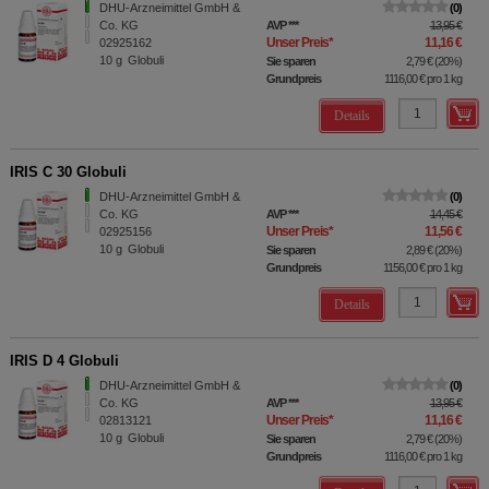
DHU-Arzneimittel GmbH &
0
Co. KG
AVP
***
13,95 €
Unser Preis
*
11,16 €
02925162
10
g
Globuli
Sie sparen
2,79 €
(
20%
)
Grundpreis
1116,00 €
pro 1 kg
Details
IRIS C 30 Globuli
DHU-Arzneimittel GmbH &
0
Co. KG
AVP
***
14,45 €
Unser Preis
*
11,56 €
02925156
10
g
Globuli
Sie sparen
2,89 €
(
20%
)
Grundpreis
1156,00 €
pro 1 kg
Details
IRIS D 4 Globuli
DHU-Arzneimittel GmbH &
0
Co. KG
AVP
***
13,95 €
Unser Preis
*
11,16 €
02813121
10
g
Globuli
Sie sparen
2,79 €
(
20%
)
Grundpreis
1116,00 €
pro 1 kg