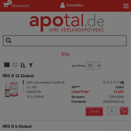
0
Anmelden
Warenkorb
Iris
pro Seite
IRIS D 12 Globuli
DHU-Arzneimittel GmbH &
0
Co. KG
AVP
***
13,95 €
Unser Preis
*
11,16 €
02925179
10
g
Globuli
Sie sparen
2,79 €
(
20%
)
Grundpreis
1116,00 €
pro 1 kg
Details
IRIS D 6 Globuli