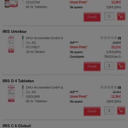
Unser Preis
*
12,36 €
02102704
80
St
Tabletten
Sie sparen
3,09 €
(
20%
)
Details
IRIS Urtinktur
DHU-Arzneimittel GmbH &
0
Co. KG
AVP
***
18,90 €
Unser Preis
*
15,12 €
07170627
20
ml
Dilution
Sie sparen
3,78 €
(
20%
)
Grundpreis
756,00 €
pro 1 l
Details
IRIS D 4 Tabletten
DHU-Arzneimittel GmbH &
0
Co. KG
AVP
***
15,45 €
Unser Preis
*
12,36 €
02631868
80
St
Tabletten
Sie sparen
3,09 €
(
20%
)
Details
IRIS C 6 Globuli