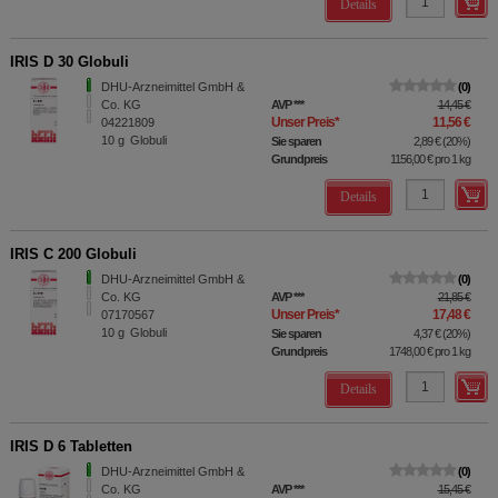
Details
IRIS D 30 Globuli
DHU-Arzneimittel GmbH &
0
Co. KG
AVP
***
14,45 €
Unser Preis
*
11,56 €
04221809
10
g
Globuli
Sie sparen
2,89 €
(
20%
)
Grundpreis
1156,00 €
pro 1 kg
Details
IRIS C 200 Globuli
DHU-Arzneimittel GmbH &
0
Co. KG
AVP
***
21,85 €
Unser Preis
*
17,48 €
07170567
10
g
Globuli
Sie sparen
4,37 €
(
20%
)
Grundpreis
1748,00 €
pro 1 kg
Details
IRIS D 6 Tabletten
DHU-Arzneimittel GmbH &
0
Co. KG
AVP
***
15,45 €