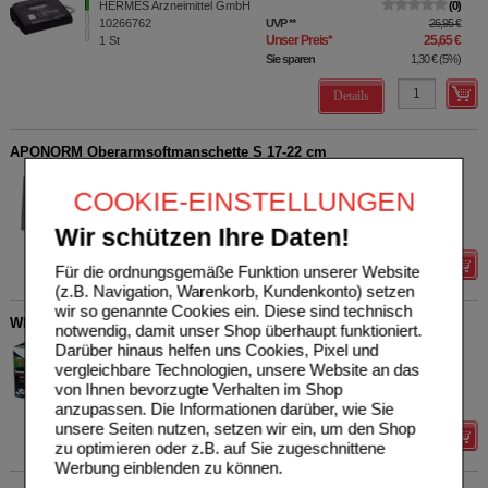
HERMES Arzneimittel GmbH
0
10266762
UVP
**
26,95 €
Unser Preis
*
25,65 €
1
St
Sie sparen
1,30 €
(
5%
)
Details
APONORM Oberarmsoftmanschette S 17-22 cm
WEPA Apothekenbedarf
0
COOKIE-EINSTELLUNGEN
GmbH & Co KG
UVP
**
21,95 €
Unser Preis
*
17,95 €
15423752
1
St
Sie sparen
4,00 €
(
18%
)
Wir schützen Ihre Daten!
Details
Für die ordnungsgemäße Funktion unserer Website
(z.B. Navigation, Warenkorb, Kundenkonto) setzen
wir so genannte Cookies ein. Diese sind technisch
WICK SweetDreams 2in1 Ultraschall Luftbefeuchter
notwendig, damit unser Shop überhaupt funktioniert.
Darüber hinaus helfen uns Cookies, Pixel und
KAZ Europe SA
0
11562623
UVP
**
79,99 €
vergleichbare Technologien, unsere Website an das
Unser Preis
*
57,73 €
1
St
von Ihnen bevorzugte Verhalten im Shop
Sie sparen
22,26 €
(
28%
)
anzupassen. Die Informationen darüber, wie Sie
unsere Seiten nutzen, setzen wir ein, um den Shop
Details
zu optimieren oder z.B. auf Sie zugeschnittene
Werbung einblenden zu können.