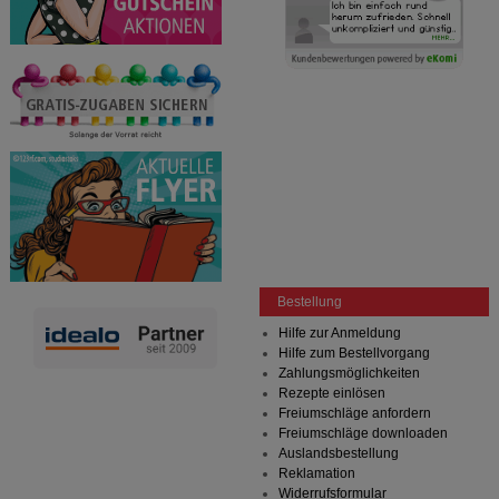
auch auf Ihre Bedürfnisse zugeschrittene Inhalte
anzuzeigen und unser Partnerprogramm zu
betreiben.
Statistik & Tracking:
Hierüber lassen sich
Informationen über die Art und Weise der Nutzung
unserer Website sammeln, mit deren Hilfe wir unsere
Website weiter für Sie optimieren können, den Inhalt
auf unserer Website aber auch die Werbung auf
Drittseiten möglichst relevant für Sie zu gestalten.
Bitte beachten Sie, dass Daten hierfür teilweise an
Dritte wie z.B. Google oder soziale Medien
übertragen werden.
Bestellung
Hilfe zur Anmeldung
Hilfe zum Bestellvorgang
Zahlungsmöglichkeiten
Rezepte einlösen
Freiumschläge anfordern
Freiumschläge downloaden
Auslandsbestellung
Reklamation
Widerrufsformular