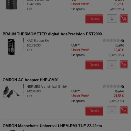
Unser Preis
*
19,75 €
15423806
1
St
Sie sparen
5,20 €
(
21%
)
Details
BRAUN THERMOMETER digital AgePrecision PRT2000
KAZ Europe SA
0
10171033
UVP
**
13,99 €
Unser Preis
*
12,49 €
1
St
Sie sparen
1,50 €
(
11%
)
Details
OMRON AC Adapter HHP-CM01
HERMES Arzneimittel GmbH
0
14234693
UVP
**
26,95 €
Unser Preis
*
21,56 €
1
St
Sie sparen
5,39 €
(
20%
)
Details
OMRON Manschette Universal f.HEM-RML31-E 22-42cm