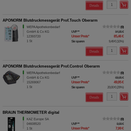
Details
APONORM Blutdruckmessgerät Prof.Touch Oberarm
WEPA Apothekenbedarf
0
GmbH & Co KG
UVP
**
94,95 €
Unser Preis
*
85,46 €
12393720
1
St
Sie sparen
9,49 €
(
10%
)
Details
APONORM Blutdruckmessgerät Prof.Control Oberarm
WEPA Apothekenbedarf
0
GmbH & Co KG
UVP
**
69,95 €
Unser Preis
*
49,95 €
15269067
1
St
Sie sparen
20,00 €
(
29%
)
Details
BRAUN THERMOMETER digital
KAZ Europe SA
0
04608520
UVP
**
9,99 €
Unser Preis
*
7,99 €
1
St