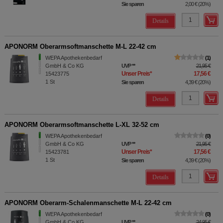
Sie sparen
2,00 €
(
20%
)
Details
APONORM Oberarmsoftmanschette M-L 22-42 cm
WEPA Apothekenbedarf
1
GmbH & Co KG
UVP
**
21,95 €
Unser Preis
*
17,56 €
15423775
1
St
Sie sparen
4,39 €
(
20%
)
Details
APONORM Oberarmsoftmanschette L-XL 32-52 cm
WEPA Apothekenbedarf
0
GmbH & Co KG
UVP
**
21,95 €
Unser Preis
*
17,56 €
15423781
1
St
Sie sparen
4,39 €
(
20%
)
Details
APONORM Oberarm-Schalenmanschette M-L 22-42 cm
WEPA Apothekenbedarf
0
GmbH & Co KG
UVP
**
24,95 €