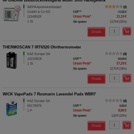
APONORM Blutdruckmessgerät Mobil Slim Handgelenk
WEPA Apothekenbedarf
2
GmbH & Co KG
UVP
**
44,95 €
Unser Preis
*
31,19 €
11548528
1
St
Sie sparen
13,76 €
(
31%
)
Details
THERMOSCAN 7 IRT6520 Ohrthermometer
KAZ Europe SA
0
10216818
UVP
**
69,99 €
Unser Preis
*
57,29 €
1
St
Sie sparen
12,70 €
(
18%
)
Details
WICK VapoPads 7 Rosmarin Lavendel Pads WBR7
KAZ Europe SA
0
06175976
UVP
**
9,99 €
Unser Preis
*
8,99 €
1
P
Sie sparen
1,00 €
(
10%
)
Details