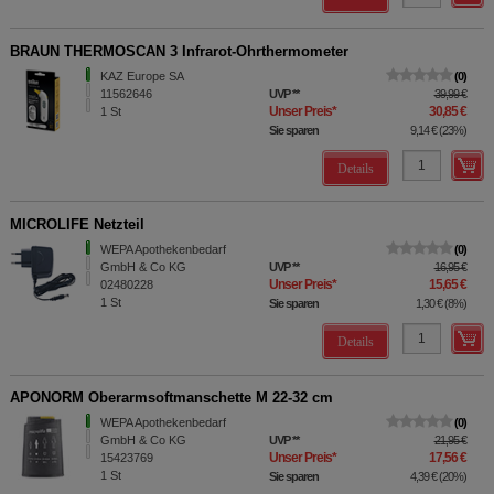
BRAUN THERMOSCAN 3 Infrarot-Ohrthermometer
KAZ Europe SA
0
11562646
UVP
**
39,99 €
Unser Preis
*
30,85 €
1
St
Sie sparen
9,14 €
(
23%
)
Details
MICROLIFE Netzteil
WEPA Apothekenbedarf
0
GmbH & Co KG
UVP
**
16,95 €
Unser Preis
*
15,65 €
02480228
1
St
Sie sparen
1,30 €
(
8%
)
Details
APONORM Oberarmsoftmanschette M 22-32 cm
WEPA Apothekenbedarf
0
GmbH & Co KG
UVP
**
21,95 €
Unser Preis
*
17,56 €
15423769
1
St
Sie sparen
4,39 €
(
20%
)