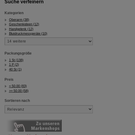
Suche verfeinern
Kategorien
Oberarm (38)
Geschenkideen (12)
Handgelenk (12)
Blutdruckmessgeräte (10)
Packungsgröße
1 St (138)
1 P (2)
40 St (1)
Preis
< 50.00 (83)
>= 50.00 (58)
Sortieren nach