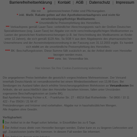
Barrierefreiheitserklärung
Kontakt
AGB
Datenschutz
Impressum
Alle mit
gekennzeichneten Felder sind Pflichtangaben.
*
inkl. MwSt. Rabatte gelten auf den Apothekenverkaufspreis und nicht für
verschreibungspflichtige Medikamente.
**
Unverbindliche Preisempfehlung des Herstellers.
***
Verkaufspreis gemäß Lauer-Taxe; verbindlicher Abrechnungspreis nach der Großen Deutschen
Spezialitätentaxe (sog. Lauer-Taxe) bei Abgabe von nicht verschreibungspflichtigen Medikamenten zu
Lasten der gesetzlichen Krankenversicherungen (z.B. bei Verschreibung des Medikaments an Kinder
unter 12 Jahren), die sich gemäß §129 Abs. 5a SGB V aus dem Abgabepreis des pharmazeutischen
Unternehmens und der Arzneimittelpreisverordnung in der Fassung zum 31.12.2003 ergibt. Es handelt
sich
nicht
um die unverbindliche Preisempfehlung des Herstellers.
****
BK: Beschaffungskosten. Diese Summe fällt zusätzlich an, da der Artikel direkt vom Hersteller
bezogen werden muss.
*****
verw. bis: Verwendbar bis.
Hier können Sie Ihre Cookie-Zustimmung widerrufen
Die angegebenen Preise beinhalten die gesetzlich vorgeschriebene Mehrwertsteuer. Der Versand
innerhalb Deutschlands ist versandkostenfrei bei einem Mindestbestellwert von 13,99 Euro. Bei
Sendungen ins Ausland fallen durch erhöhte Versicherungsgebühren Mehrkosten an
Versandkosten
Bei
Artikeln, die wir ausschließlich über den Hersteller beziehen können, fallen unter Umständen
sogenannte Beschaffungskosten an (siehe BK).
Bad Apotheke Henning Fichter e.K. - Frankfurter Str. 27 - 49214 Bad Rothenfelde - Tel 0800 / 10 11
422 - Fax 05424 / 21 64 47
Preisänderungen und Irrtümer sind vorbehalten. Abgabe nur in haushaltsüblichen Mengen.
Alle Angaben ohne Gewähr.
Verfügbarkeit:
Der Artikel ist in der Regel sofort lieferbar, in Einzelfällen bis zu 6 Tage.
Der Artikel muss direkt vom Hersteller bezogen werden. Daher kann es zu längeren Lieferzeiten und
ggf. Zusatzkosten (siehe BK) kommen. In diesem Fall werden Sie informiert.
Der Artikel ist derzeit nicht lieferbar.