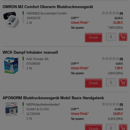
OMRON M2 Comfort Oberarm Blutdruckmessgerät
HERMES Arzneimittel GmbH
0
19403278
UVP
**
39,95 €
Unser Preis
*
31,96 €
1
St
Sie sparen
7,99 €
(
20%
)
Details
WICK Dampf Inhalator manuell
KAZ Europe SA
0
07638935
UVP
**
9,99 €
Unser Preis
*
7,99 €
1
St
Sie sparen
2,00 €
(
20%
)
Details
APONORM Blutdruckmessgerät Mobil Basis Handgelenk
WEPA Apothekenbedarf
0
GmbH & Co KG
UVP
**
24,95 €
Unser Preis
*
18,85 €
11725048
1
St
Sie sparen
6,10 €
(
24%
)
Details