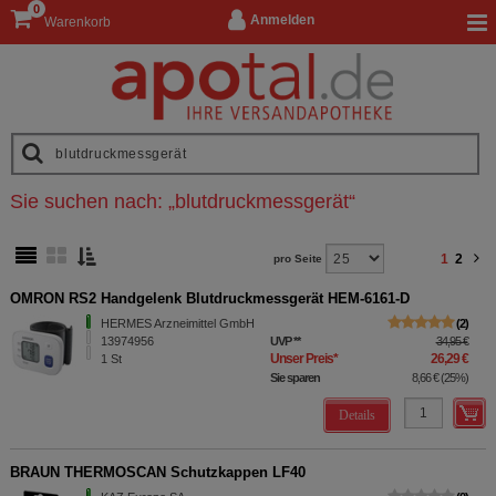
0
Anmelden
Warenkorb
Sie suchen nach:
„
blutdruckmessgerät
“
1
2
pro Seite
OMRON RS2 Handgelenk Blutdruckmessgerät HEM-6161-D
HERMES Arzneimittel GmbH
2
13974956
UVP
**
34,95 €
Unser Preis
*
26,29 €
1
St
Sie sparen
8,66 €
(
25%
)
Details
BRAUN THERMOSCAN Schutzkappen LF40