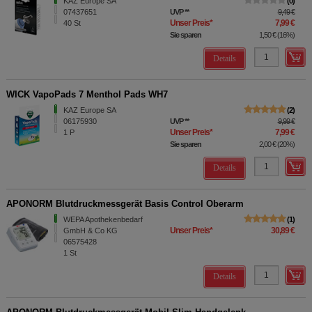
KAZ Europe SA
0
07437651
UVP
**
9,49 €
Unser Preis
*
7,99 €
40
St
Sie sparen
1,50 €
(
16%
)
Details
WICK VapoPads 7 Menthol Pads WH7
KAZ Europe SA
2
06175930
UVP
**
9,99 €
Unser Preis
*
7,99 €
1
P
Sie sparen
2,00 €
(
20%
)
Details
APONORM Blutdruckmessgerät Basis Control Oberarm
WEPA Apothekenbedarf
1
Unser Preis
*
30,89 €
GmbH & Co KG
06575428
1
St
Details