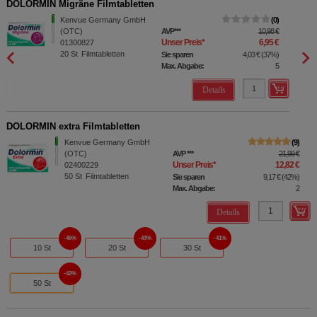
DOLORMIN Migräne Filmtabletten
DOLOR
Kenvue Germany GmbH
0
(OTC)
AVP
***
10,98 €
Unser Preis
*
6,95 €
01300827
20
St
Filmtabletten
Sie sparen
4,03 €
(
37%
)
Max. Abgabe:
5
Details
DOLORMIN extra Filmtabletten
Kenvue Germany GmbH
9
(OTC)
AVP
***
21,99 €
Unser Preis
*
12,82 €
02400229
50
St
Filmtabletten
Sie sparen
9,17 €
(
42%
)
Max. Abgabe:
2
Details
46%
43%
41%
10 St
20 St
30 St
42%
50 St