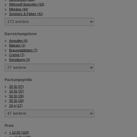
Wirkstoff Ibuprofen (53)
Migräne (44)
Schmerz & Fieber (41)
Darreichungsform
Ampullen (6)
Balsam (1)
Brausetabletten (7)
Creme (7)
Einreibung (3)
Packungsgröße
20 St (57)
10 St (37)
50 St (26)
30 St (20)
10 g (17)
Preis
< 10.00 (163)