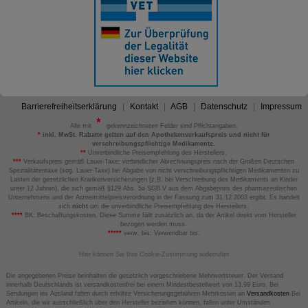
Barrierefreiheitserklärung
Kontakt
AGB
Datenschutz
Impressum
Alle mit
gekennzeichneten Felder sind Pflichtangaben.
*
inkl. MwSt. Rabatte gelten auf den Apothekenverkaufspreis und nicht für
verschreibungspflichtige Medikamente.
**
Unverbindliche Preisempfehlung des Herstellers.
***
Verkaufspreis gemäß Lauer-Taxe; verbindlicher Abrechnungspreis nach der Großen Deutschen
Spezialitätentaxe (sog. Lauer-Taxe) bei Abgabe von nicht verschreibungspflichtigen Medikamenten zu
Lasten der gesetzlichen Krankenversicherungen (z.B. bei Verschreibung des Medikaments an Kinder
unter 12 Jahren), die sich gemäß §129 Abs. 5a SGB V aus dem Abgabepreis des pharmazeutischen
Unternehmens und der Arzneimittelpreisverordnung in der Fassung zum 31.12.2003 ergibt. Es handelt
sich
nicht
um die unverbindliche Preisempfehlung des Herstellers.
****
BK: Beschaffungskosten. Diese Summe fällt zusätzlich an, da der Artikel direkt vom Hersteller
bezogen werden muss.
*****
verw. bis: Verwendbar bis.
Hier können Sie Ihre Cookie-Zustimmung widerrufen
Die angegebenen Preise beinhalten die gesetzlich vorgeschriebene Mehrwertsteuer. Der Versand
innerhalb Deutschlands ist versandkostenfrei bei einem Mindestbestellwert von 13,99 Euro. Bei
Sendungen ins Ausland fallen durch erhöhte Versicherungsgebühren Mehrkosten an
Versandkosten
Bei
Artikeln, die wir ausschließlich über den Hersteller beziehen können, fallen unter Umständen