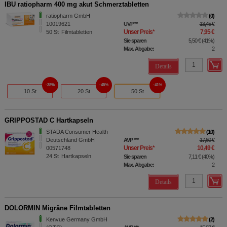
IBU ratiopharm 400 mg akut Schmerztabletten
ratiopharm GmbH
0
10019621
UVP
**
13,45 €
Unser Preis
*
7,95 €
50
St
Filmtabletten
Sie sparen
5,50 €
(
41%
)
Max. Abgabe:
2
Details
38%
45%
41%
10 St
20 St
50 St
GRIPPOSTAD C Hartkapseln
STADA Consumer Health
10
Deutschland GmbH
AVP
***
17,60 €
Unser Preis
*
10,49 €
00571748
24
St
Hartkapseln
Sie sparen
7,11 €
(
40%
)
Max. Abgabe:
2
Details
DOLORMIN Migräne Filmtabletten
Kenvue Germany GmbH
2