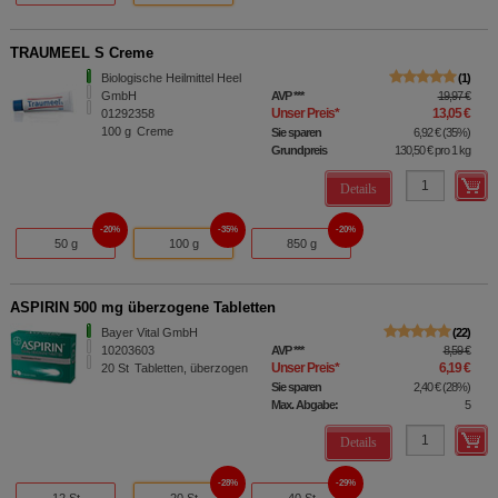
TRAUMEEL S Creme
Biologische Heilmittel Heel
1
GmbH
AVP
***
19,97 €
Unser Preis
*
13,05 €
01292358
100
g
Creme
Sie sparen
6,92 €
(
35%
)
Grundpreis
130,50 €
pro 1 kg
Details
20%
35%
20%
50 g
100 g
850 g
ASPIRIN 500 mg überzogene Tabletten
Bayer Vital GmbH
22
10203603
AVP
***
8,59 €
Unser Preis
*
6,19 €
20
St
Tabletten, überzogen
Sie sparen
2,40 €
(
28%
)
Max. Abgabe:
5
Details
28%
29%
12 St
20 St
40 St