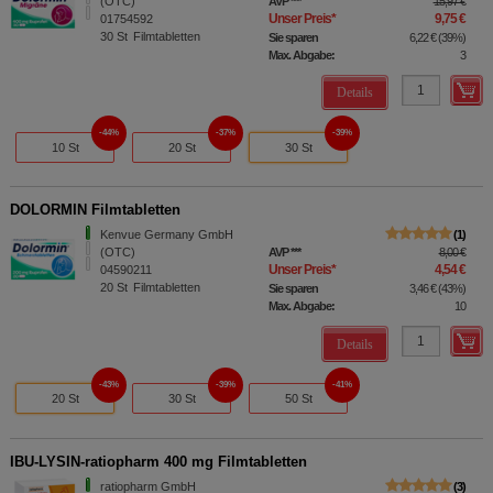
(OTC)
AVP
***
15,97 €
Unser Preis
*
9,75 €
01754592
30
St
Filmtabletten
Sie sparen
6,22 €
(
39%
)
Max. Abgabe:
3
Details
44%
37%
39%
10 St
20 St
30 St
DOLORMIN Filmtabletten
Kenvue Germany GmbH
1
(OTC)
AVP
***
8,00 €
Unser Preis
*
4,54 €
04590211
20
St
Filmtabletten
Sie sparen
3,46 €
(
43%
)
Max. Abgabe:
10
Details
43%
39%
41%
20 St
30 St
50 St
IBU-LYSIN-ratiopharm 400 mg Filmtabletten
ratiopharm GmbH
3