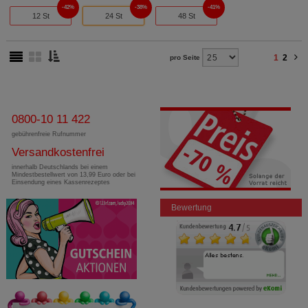
42%
38%
41%
12 St
24 St
48 St
1
2
pro Seite
0800-10 11 422
gebührenfreie Rufnummer
Versandkostenfrei
innerhalb Deutschlands bei einem
Mindestbestellwert von 13,99 Euro oder bei
Einsendung eines Kassenrezeptes
Bewertung