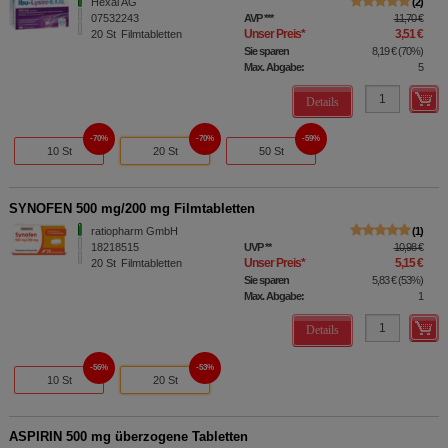
Hexal AG
2
07532243
AVP
***
11,70 €
Unser Preis
*
3,51 €
20
St
Filmtabletten
Sie sparen
8,19 €
(
70%
)
Max. Abgabe:
5
Details
70%
70%
59%
10 St
20 St
50 St
SYNOFEN 500 mg/200 mg Filmtabletten
ratiopharm GmbH
1
18218515
UVP
**
10,98 €
Unser Preis
*
5,15 €
20
St
Filmtabletten
Sie sparen
5,83 €
(
53%
)
Max. Abgabe:
1
Details
56%
53%
10 St
20 St
ASPIRIN 500 mg überzogene Tabletten