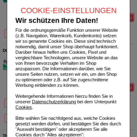
Sie sparen
4,49 €
(
36%
)
Max. Abgabe:
5
COOKIE-EINSTELLUNGEN
Details
Wir schützen Ihre Daten!
Für die ordnungsgemäße Funktion unserer Website
37%
36%
10 St
20 St
(z.B. Navigation, Warenkorb, Kundenkonto) setzen
wir so genannte Cookies ein. Diese sind technisch
notwendig, damit unser Shop überhaupt funktioniert.
DOLORMIN extra Filmtabletten
Darüber hinaus helfen uns Cookies, Pixel und
vergleichbare Technologien, unsere Website an das
Kenvue Germany GmbH
0
von Ihnen bevorzugte Verhalten im Shop
(OTC)
AVP
***
15,97 €
Unser Preis
*
9,44 €
01094724
anzupassen. Die Informationen darüber, wie Sie
30
St
Filmtabletten
Sie sparen
6,53 €
(
41%
)
unsere Seiten nutzen, setzen wir ein, um den Shop
Max. Abgabe:
3
zu optimieren oder z.B. auf Sie zugeschnittene
Werbung einblenden zu können.
Details
Weitergehende Informationen hierzu finden Sie in
46%
43%
41%
unserer
Datenschutzerklärung
bei dem Unterpunkt
10 St
20 St
30 St
Cookies
.
42%
Bitte wählen Sie nachfolgend aus, welche Cookies
50 St
gesetzt werden dürfen, und bestätigen Sie dies durch
"Auswahl bestätigen" oder akzeptieren Sie alle
Cookies durch "Alles akzeptieren":
THOMAPYRIN TENSION DUO 400 mg/100 mg Filmtabletten