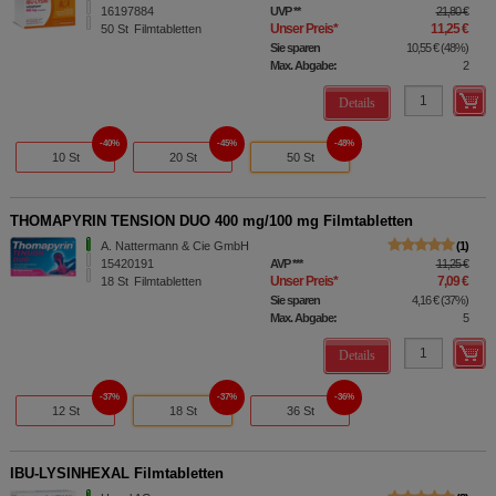
16197884
UVP
**
21,80 €
Unser Preis
*
11,25 €
50
St
Filmtabletten
Sie sparen
10,55 €
(
48%
)
Max. Abgabe:
2
Details
40%
45%
48%
10 St
20 St
50 St
THOMAPYRIN TENSION DUO 400 mg/100 mg Filmtabletten
A. Nattermann & Cie GmbH
1
15420191
AVP
***
11,25 €
Unser Preis
*
7,09 €
18
St
Filmtabletten
Sie sparen
4,16 €
(
37%
)
Max. Abgabe:
5
Details
37%
37%
36%
12 St
18 St
36 St
IBU-LYSINHEXAL Filmtabletten