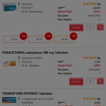
Hexal AG
2
03161577
AVP
***
13,45 €
Unser Preis
*
4,03 €
50
St
Filmtabletten
Sie sparen
9,42 €
(
70%
)
Max. Abgabe:
2
Details
53%
70%
70%
10 St
20 St
50 St
PARACETAMOL-ratiopharm 500 mg Tabletten
ratiopharm GmbH
1
01126111
UVP
**
4,19 €
Unser Preis
*
3,09 €
20
St
Tabletten
Sie sparen
1,10 €
(
26%
)
Max. Abgabe:
1
Details
THOMAPYRIN INTENSIV Tabletten
A. Nattermann & Cie GmbH
6
00624605
AVP
***
9,79 €