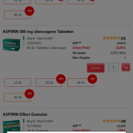
38%
80 St
ASPIRIN 500 mg überzogene Tabletten
Bayer Vital GmbH
21
10203632
AVP
***
24,97 €
Unser Preis
*
15,59 €
80
St
Tabletten, überzogen
Sie sparen
9,38 €
(
38%
)
Max. Abgabe:
1
Details
28%
29%
12 St
20 St
40 St
38%
80 St
ASPIRIN Effect Granulat
Bayer Vital GmbH
20
01743631
AVP
***
12,48 €
Unser Preis
*
7,99 €
20
St
Granulat