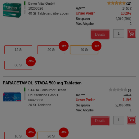
Bayer Vital GmbH
17
10203626
AVP
***
14,58 €
Unser Preis
*
10,29 €
40
St
Tabletten, überzogen
Sie sparen
4,29 €
(
29%
)
Max. Abgabe:
2
Details
28%
29%
12 St
20 St
40 St
38%
80 St
PARACETAMOL STADA 500 mg Tabletten
STADA Consumer Health
0
Deutschland GmbH
AVP
***
3,99 €
Unser Preis
*
1,19 €
00423568
20
St
Tabletten
Sie sparen
2,80 €
(
70%
)
Max. Abgabe:
1
Details
43%
70%
10 St
20 St