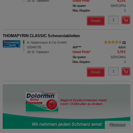
Unser Preis
*
6,15 €
20
St
Tabletten
Sie sparen
3,64 €
(
37%
)
Max. Abgabe:
2
Details
THOMAPYRIN CLASSIC Schmerztabletten
A. Nattermann & Cie GmbH
1
03046735
AVP
***
8,82 €
Unser Preis
*
5,79 €
20
St
Tabletten
Sie sparen
3,03 €
(
34%
)
Max. Abgabe:
2
Details
Pflichttext