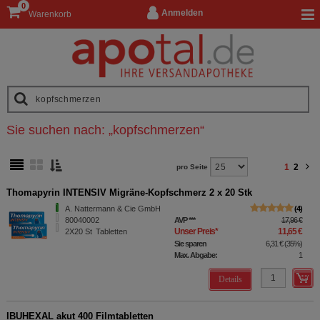
0
Anmelden
Warenkorb
Sie suchen nach:
„
kopfschmerzen
“
1
2
pro Seite
Thomapyrin INTENSIV Migräne-Kopfschmerz 2 x 20 Stk
A. Nattermann & Cie GmbH
4
80040002
AVP
***
17,96 €
Unser Preis
*
11,65 €
2X20
St
Tabletten
Sie sparen
6,31 €
(
35%
)
Max. Abgabe:
1
Details
IBUHEXAL akut 400 Filmtabletten