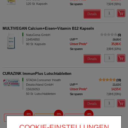
120
St
Kapseln
Sie sparen
7,50 €
(
30%
)
Details
MULTIVEGAN Calcium+Eisen+Vitamin B12 Kapseln
NatuGena GmbH
0
19454850
UVP
**
39,95 €
Unser Preis
*
35,96 €
90
St
Kapseln
Sie sparen
3,99 €
(
10%
)
Details
CURAZINK ImmunPlus Lutschtabletten
STADA Consumer Health
19
Deutschland GmbH
UVP
**
21,63 €
Unser Preis
*
14,55 €
15626053
50
St
Lutschtabletten
Sie sparen
7,08 €
(
33%
)
Details
32%
33%
40%
20 St
50 St
100 St
COOKIE-EINSTELLUNGEN