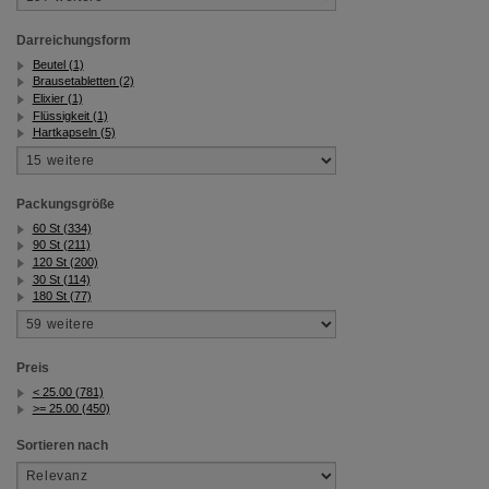
Darreichungsform
Beutel (1)
Brausetabletten (2)
Elixier (1)
Flüssigkeit (1)
Hartkapseln (5)
Packungsgröße
60 St (334)
90 St (211)
120 St (200)
30 St (114)
180 St (77)
Preis
< 25.00 (781)
>= 25.00 (450)
Sortieren nach