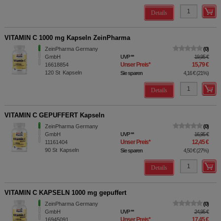
Details
VITAMIN C 1000 mg Kapseln ZeinPharma
ZeinPharma Germany
0
GmbH
UVP
**
19,95 €
Unser Preis
*
15,79 €
16618854
120
St
Kapseln
Sie sparen
4,16 €
(
21%
)
Details
VITAMIN C GEPUFFERT Kapseln
ZeinPharma Germany
0
GmbH
UVP
**
16,95 €
Unser Preis
*
12,45 €
11161404
90
St
Kapseln
Sie sparen
4,50 €
(
27%
)
Details
VITAMIN C KAPSELN 1000 mg gepuffert
ZeinPharma Germany
0
GmbH
UVP
**
24,95 €
Unser Preis
*
17,45 €
16945091