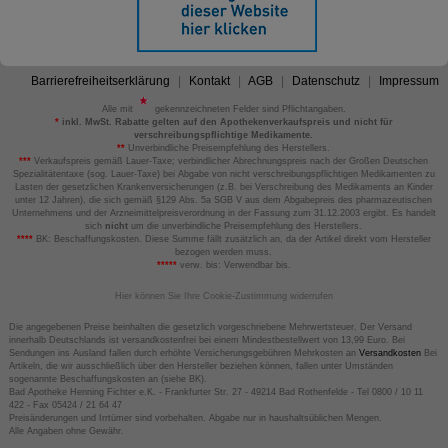
Barrierefreiheitserklärung
Kontakt
AGB
Datenschutz
Impressum
Alle mit
gekennzeichneten Felder sind Pflichtangaben.
*
inkl. MwSt. Rabatte gelten auf den Apothekenverkaufspreis und nicht für
verschreibungspflichtige Medikamente.
**
Unverbindliche Preisempfehlung des Herstellers.
***
Verkaufspreis gemäß Lauer-Taxe; verbindlicher Abrechnungspreis nach der Großen Deutschen
Spezialitätentaxe (sog. Lauer-Taxe) bei Abgabe von nicht verschreibungspflichtigen Medikamenten zu
Lasten der gesetzlichen Krankenversicherungen (z.B. bei Verschreibung des Medikaments an Kinder
unter 12 Jahren), die sich gemäß §129 Abs. 5a SGB V aus dem Abgabepreis des pharmazeutischen
Unternehmens und der Arzneimittelpreisverordnung in der Fassung zum 31.12.2003 ergibt. Es handelt
sich
nicht
um die unverbindliche Preisempfehlung des Herstellers.
****
BK: Beschaffungskosten. Diese Summe fällt zusätzlich an, da der Artikel direkt vom Hersteller
bezogen werden muss.
*****
verw. bis: Verwendbar bis.
Hier können Sie Ihre Cookie-Zustimmung widerrufen
Die angegebenen Preise beinhalten die gesetzlich vorgeschriebene Mehrwertsteuer. Der Versand
innerhalb Deutschlands ist versandkostenfrei bei einem Mindestbestellwert von 13,99 Euro. Bei
Sendungen ins Ausland fallen durch erhöhte Versicherungsgebühren Mehrkosten an
Versandkosten
Bei
Artikeln, die wir ausschließlich über den Hersteller beziehen können, fallen unter Umständen
sogenannte Beschaffungskosten an (siehe BK).
Bad Apotheke Henning Fichter e.K. - Frankfurter Str. 27 - 49214 Bad Rothenfelde - Tel 0800 / 10 11
422 - Fax 05424 / 21 64 47
Preisänderungen und Irrtümer sind vorbehalten. Abgabe nur in haushaltsüblichen Mengen.
Alle Angaben ohne Gewähr.