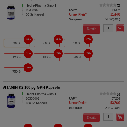
Hecht-Pharma GmbH
0
10337953
UVP
**
14,30 €
Unser Preis
*
11,44 €
30
St
Kapseln
Sie sparen
2,86 €
(
20%
)
Details
20%
31%
27%
30 St
60 St
90 St
31%
20%
20%
120 St
180 St
360 St
20%
750 St
VITAMIN K2 100 µg GPH Kapseln
Hecht-Pharma GmbH
0
10338007
UVP
**
67,20 €
Unser Preis
*
53,76 €
180
St
Kapseln
Sie sparen
13,44 €
(
20%
)
Details