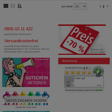
Dritte wie z.B. Google oder soziale Medien
1
2
pro Seite
übertragen werden.
0800-10 11 422
gebührenfreie Rufnummer
Versandkostenfrei
innerhalb Deutschlands bei einem
Mindestbestellwert von 13,99 Euro oder bei
Einsendung eines Kassenrezeptes
Bewertung