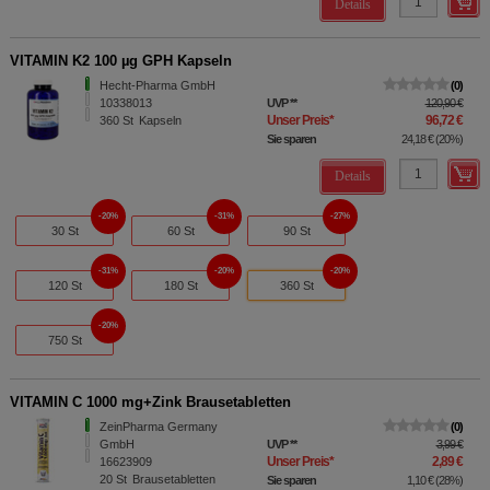
Details
VITAMIN K2 100 µg GPH Kapseln
Hecht-Pharma GmbH
0
10338013
UVP
**
120,90 €
Unser Preis
*
96,72 €
360
St
Kapseln
Sie sparen
24,18 €
(
20%
)
Details
20%
31%
27%
30 St
60 St
90 St
31%
20%
20%
120 St
180 St
360 St
20%
750 St
VITAMIN C 1000 mg+Zink Brausetabletten
ZeinPharma Germany
0
GmbH
UVP
**
3,99 €
Unser Preis
*
2,89 €
16623909
20
St
Brausetabletten
Sie sparen
1,10 €
(
28%
)