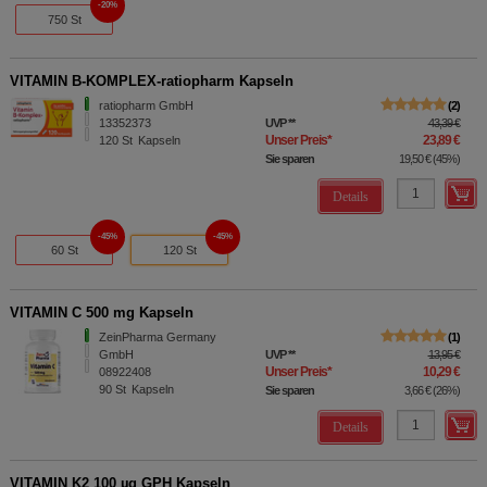
20%
750 St
VITAMIN B-KOMPLEX-ratiopharm Kapseln
ratiopharm GmbH
2
13352373
UVP
**
43,39 €
Unser Preis
*
23,89 €
120
St
Kapseln
Sie sparen
19,50 €
(
45%
)
Details
45%
45%
60 St
120 St
VITAMIN C 500 mg Kapseln
ZeinPharma Germany
1
GmbH
UVP
**
13,95 €
Unser Preis
*
10,29 €
08922408
90
St
Kapseln
Sie sparen
3,66 €
(
26%
)
Details
VITAMIN K2 100 µg GPH Kapseln