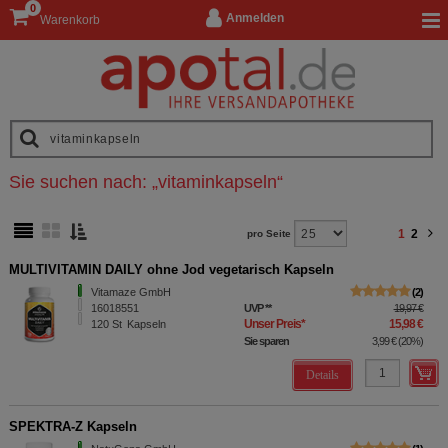
0
Anmelden
Warenkorb
Sie suchen nach:
„
vitaminkapseln
“
1
2
pro Seite
MULTIVITAMIN DAILY ohne Jod vegetarisch Kapseln
Vitamaze GmbH
2
16018551
UVP
**
19,97 €
Unser Preis
*
15,98 €
120
St
Kapseln
Sie sparen
3,99 €
(
20%
)
Details
SPEKTRA-Z Kapseln