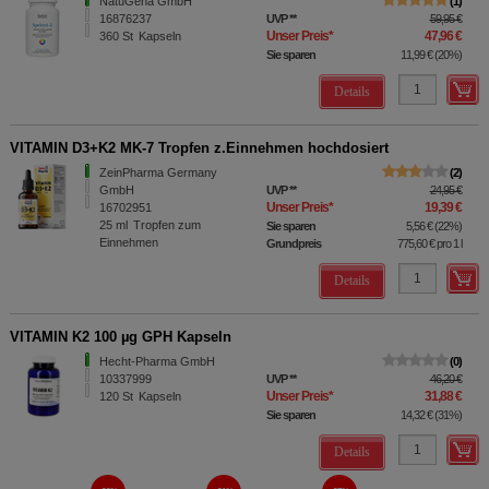
NatuGena GmbH
1
16876237
UVP
**
59,95 €
Unser Preis
*
47,96 €
360
St
Kapseln
Sie sparen
11,99 €
(
20%
)
Details
VITAMIN D3+K2 MK-7 Tropfen z.Einnehmen hochdosiert
ZeinPharma Germany
2
GmbH
UVP
**
24,95 €
Unser Preis
*
19,39 €
16702951
25
ml
Tropfen zum
Sie sparen
5,56 €
(
22%
)
Einnehmen
Grundpreis
775,60 €
pro 1 l
Details
VITAMIN K2 100 µg GPH Kapseln
Hecht-Pharma GmbH
0
10337999
UVP
**
46,20 €
Unser Preis
*
31,88 €
120
St
Kapseln
Sie sparen
14,32 €
(
31%
)
Details