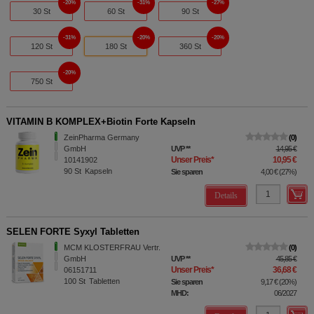
20%
31%
27%
30 St
60 St
90 St
31%
20%
20%
120 St
180 St
360 St
20%
750 St
VITAMIN B KOMPLEX+Biotin Forte Kapseln
ZeinPharma Germany
0
GmbH
UVP
**
14,95 €
Unser Preis
*
10,95 €
10141902
90
St
Kapseln
Sie sparen
4,00 €
(
27%
)
Details
SELEN FORTE Syxyl Tabletten
MCM KLOSTERFRAU Vertr.
0
GmbH
UVP
**
45,85 €
Unser Preis
*
36,68 €
06151711
100
St
Tabletten
Sie sparen
9,17 €
(
20%
)
MHD:
06/2027