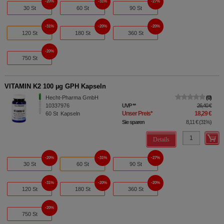
20%
31%
27%
30 St
60 St
90 St
31%
20%
20%
120 St
180 St
360 St
20%
750 St
VITAMIN K2 100 µg GPH Kapseln
Hecht-Pharma GmbH
0
10337976
UVP
**
26,40 €
Unser Preis
*
18,29 €
60
St
Kapseln
Sie sparen
8,11 €
(
31%
)
Details
20%
31%
27%
30 St
60 St
90 St
31%
20%
20%
120 St
180 St
360 St
20%
750 St