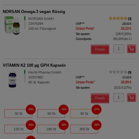
NORSAN Omega-3 vegan flüssig
NORSAN GmbH
3
13476394
UVP
**
29,00 €
Unser Preis
*
26,10 €
100
ml
Flüssigkeit
Sie sparen
2,90 €
(
10%
)
Grundpreis
261,00 €
pro 1 l
Details
VITAMIN K2 100 µg GPH Kapseln
Hecht-Pharma GmbH
0
10337982
UVP
**
37,00 €
Unser Preis
*
26,99 €
90
St
Kapseln
Sie sparen
10,01 €
(
27%
)
Details
20%
31%
27%
30 St
60 St
90 St
31%
20%
20%
120 St
180 St
360 St