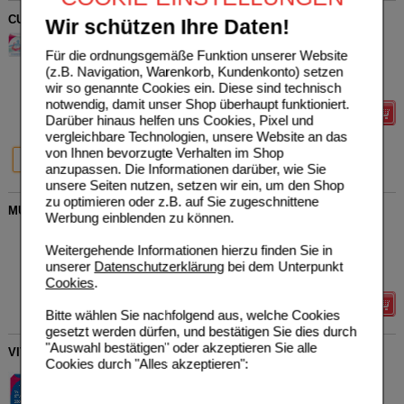
CURAZINK ImmunPlus Lutschtabletten
Wir schützen Ihre Daten!
STADA Consumer Health
19
Für die ordnungsgemäße Funktion unserer Website
Deutschland GmbH
UVP
**
11,39 €
Unser Preis
*
7,75 €
15626047
(z.B. Navigation, Warenkorb, Kundenkonto) setzen
20
St
Lutschtabletten
Sie sparen
3,64 €
(
32%
)
wir so genannte Cookies ein. Diese sind technisch
notwendig, damit unser Shop überhaupt funktioniert.
Details
Darüber hinaus helfen uns Cookies, Pixel und
vergleichbare Technologien, unsere Website an das
32%
33%
40%
von Ihnen bevorzugte Verhalten im Shop
20 St
50 St
100 St
anzupassen. Die Informationen darüber, wie Sie
unsere Seiten nutzen, setzen wir ein, um den Shop
zu optimieren oder z.B. auf Sie zugeschnittene
MULTIVITAMIN KAPSELN hochdosiert
Werbung einblenden zu können.
Vitamaze GmbH
3
14347753
UVP
**
19,97 €
Weitergehende Informationen hierzu finden Sie in
Unser Preis
*
15,98 €
120
St
Kapseln
unserer
Datenschutzerklärung
bei dem Unterpunkt
Sie sparen
3,99 €
(
20%
)
Cookies
.
Details
Bitte wählen Sie nachfolgend aus, welche Cookies
gesetzt werden dürfen, und bestätigen Sie dies durch
"Auswahl bestätigen" oder akzeptieren Sie alle
VITAMIN D3 STADA 2000 I.E. Kapseln
Cookies durch "Alles akzeptieren":
STADA Consumer Health
0
Deutschland GmbH
UVP
**
9,14 €
Unser Preis
*
2,74 €
17579286