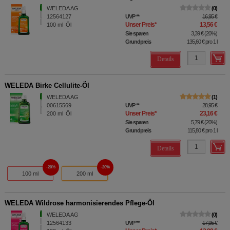
WELEDA AG
0
12564127
UVP
**
16,95 €
Unser Preis
*
13,56 €
100
ml
Öl
Sie sparen
3,39 €
(
20%
)
Grundpreis
135,60 €
pro 1 l
Details
WELEDA Birke Cellulite-Öl
WELEDA AG
1
00615569
UVP
**
28,95 €
Unser Preis
*
23,16 €
200
ml
Öl
Sie sparen
5,79 €
(
20%
)
Grundpreis
115,80 €
pro 1 l
Details
20%
20%
100 ml
200 ml
WELEDA Wildrose harmonisierendes Pflege-Öl
WELEDA AG
0
12564133
UVP
**
17,95 €