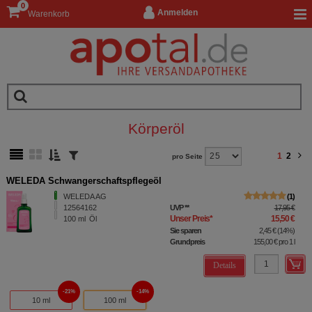
0
Anmelden
Warenkorb
Körperöl
1
2
pro Seite
WELEDA Schwangerschaftspflegeöl
WELEDA AG
1
12564162
UVP
**
17,95 €
Unser Preis
*
15,50 €
100
ml
Öl
Sie sparen
2,45 €
(
14%
)
Grundpreis
155,00 €
pro 1 l
Details
21%
14%
10 ml
100 ml