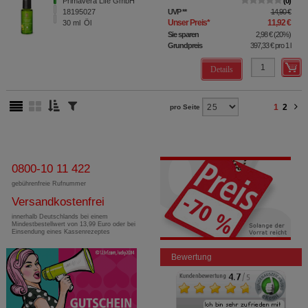
Primavera Life GmbH
0
18195027
UVP
**
14,90 €
Unser Preis
*
11,92 €
30
ml
Öl
Sie sparen
2,98 €
(
20%
)
Grundpreis
397,33 €
pro 1 l
Details
1
2
pro Seite
0800-10 11 422
gebührenfreie Rufnummer
Versandkostenfrei
innerhalb Deutschlands bei einem
Mindestbestellwert von 13,99 Euro oder bei
Einsendung eines Kassenrezeptes
Bewertung