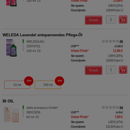
Unser Preis
*
13,99 €
100
ml
Öl
Sie sparen
3,96 €
(
22%
)
Grundpreis
139,90 €
pro 1 l
Details
WELEDA Lavendel entspannendes Pflege-Öl
WELEDA AG
0
15876761
UVP
**
14,95 €
Unser Preis
*
11,96 €
100
ml
Öl
Sie sparen
2,99 €
(
20%
)
Grundpreis
119,60 €
pro 1 l
Details
20%
20%
10 ml
100 ml
BI OIL
delta pronatura GmbH
0
08913036
UVP
**
9,49 €
Unser Preis
*
7,89 €
60
ml
Öl
Sie sparen
1,60 €
(
17%
)
Grundpreis
131,50 €
pro 1 l