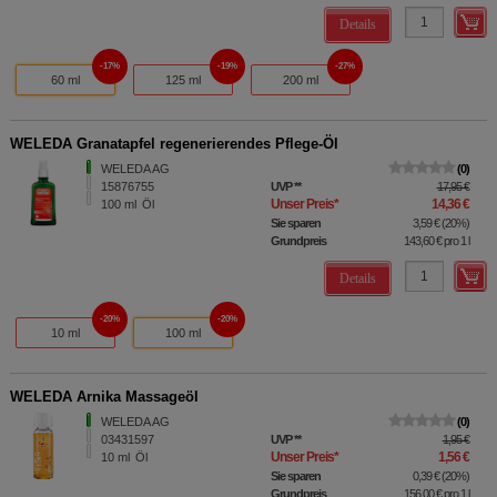
Details
17%
19%
27%
60 ml
125 ml
200 ml
WELEDA Granatapfel regenerierendes Pflege-Öl
WELEDA AG
0
15876755
UVP
**
17,95 €
Unser Preis
*
14,36 €
100
ml
Öl
Sie sparen
3,59 €
(
20%
)
Grundpreis
143,60 €
pro 1 l
Details
20%
20%
10 ml
100 ml
WELEDA Arnika Massageöl
WELEDA AG
0
03431597
UVP
**
1,95 €
Unser Preis
*
1,56 €
10
ml
Öl
Sie sparen
0,39 €
(
20%
)
Grundpreis
156,00 €
pro 1 l