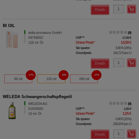
Details
BI OIL
delta pronatura GmbH
0
09758052
UVP
**
17,99 €
Unser Preis
*
14,59 €
125
ml
Öl
Sie sparen
3,40 €
(
19%
)
Grundpreis
116,72 €
pro 1 l
Details
17%
19%
27%
60 ml
125 ml
200 ml
WELEDA Schwangerschaftspflegeöl
WELEDA AG
0
01830560
UVP
**
1,95 €
Unser Preis
*
1,55 €
10
ml
Öl
Sie sparen
0,40 €
(
21%
)
Grundpreis
155,00 €
pro 1 l
Details