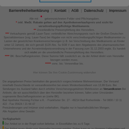
Barrierefreiheitserklärung
Kontakt
AGB
Datenschutz
Impressum
Alle mit
gekennzeichneten Felder sind Pflichtangaben.
*
inkl. MwSt. Rabatte gelten auf den Apothekenverkaufspreis und nicht für
verschreibungspflichtige Medikamente.
**
Unverbindliche Preisempfehlung des Herstellers.
***
Verkaufspreis gemäß Lauer-Taxe; verbindlicher Abrechnungspreis nach der Großen Deutschen
Spezialitätentaxe (sog. Lauer-Taxe) bei Abgabe von nicht verschreibungspflichtigen Medikamenten zu
Lasten der gesetzlichen Krankenversicherungen (z.B. bei Verschreibung des Medikaments an Kinder
unter 12 Jahren), die sich gemäß §129 Abs. 5a SGB V aus dem Abgabepreis des pharmazeutischen
Unternehmens und der Arzneimittelpreisverordnung in der Fassung zum 31.12.2003 ergibt. Es handelt
sich
nicht
um die unverbindliche Preisempfehlung des Herstellers.
****
BK: Beschaffungskosten. Diese Summe fällt zusätzlich an, da der Artikel direkt vom Hersteller
bezogen werden muss.
*****
verw. bis: Verwendbar bis.
Hier können Sie Ihre Cookie-Zustimmung widerrufen
Die angegebenen Preise beinhalten die gesetzlich vorgeschriebene Mehrwertsteuer. Der Versand
innerhalb Deutschlands ist versandkostenfrei bei einem Mindestbestellwert von 13,99 Euro. Bei
Sendungen ins Ausland fallen durch erhöhte Versicherungsgebühren Mehrkosten an
Versandkosten
Bei
Artikeln, die wir ausschließlich über den Hersteller beziehen können, fallen unter Umständen
sogenannte Beschaffungskosten an (siehe BK).
Bad Apotheke Henning Fichter e.K. - Frankfurter Str. 27 - 49214 Bad Rothenfelde - Tel 0800 / 10 11
422 - Fax 05424 / 21 64 47
Preisänderungen und Irrtümer sind vorbehalten. Abgabe nur in haushaltsüblichen Mengen.
Alle Angaben ohne Gewähr.
Verfügbarkeit:
Der Artikel ist in der Regel sofort lieferbar, in Einzelfällen bis zu 6 Tage.
Der Artikel muss direkt vom Hersteller bezogen werden. Daher kann es zu längeren Lieferzeiten und