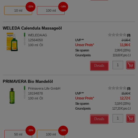
21%
14%
10 ml
100 ml
WELEDA Calendula Massageöl
WELEDA AG
0
12564050
UVP
**
14,95 €
Unser Preis
*
11,96 €
100
ml
Öl
Sie sparen
2,99 €
(
20%
)
Grundpreis
119,60 €
pro 1 l
Details
PRIMAVERA Bio Mandelöl
Primavera Life GmbH
0
18194878
UVP
**
15,90 €
Unser Preis
*
12,72 €
100
ml
Öl
Sie sparen
3,18 €
(
20%
)
Grundpreis
127,20 €
pro 1 l
Details
20%
20%
50 ml
100 ml