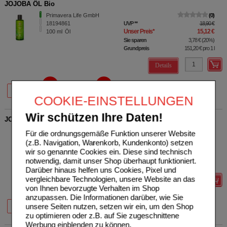
JOJOBA ÖL Bio
Primavera Life GmbH
0
18194861
UVP
**
18,90 €
Unser Preis
*
15,12 €
100
ml
Öl
Sie sparen
3,78 €
(
20%
)
Grundpreis
151,20 €
pro 1 l
Details
20%
20%
50 ml
100 ml
COOKIE-EINSTELLUNGEN
Wir schützen Ihre Daten!
JOHANNISKRAUT ÖL Bio
Primavera Life GmbH
0
Für die ordnungsgemäße Funktion unserer Website
18194855
UVP
**
16,90 €
(z.B. Navigation, Warenkorb, Kundenkonto) setzen
Unser Preis
*
13,52 €
100
ml
Öl
wir so genannte Cookies ein. Diese sind technisch
Sie sparen
3,38 €
(
20%
)
notwendig, damit unser Shop überhaupt funktioniert.
Grundpreis
135,20 €
pro 1 l
Darüber hinaus helfen uns Cookies, Pixel und
vergleichbare Technologien, unsere Website an das
Details
von Ihnen bevorzugte Verhalten im Shop
anzupassen. Die Informationen darüber, wie Sie
20%
20%
unsere Seiten nutzen, setzen wir ein, um den Shop
50 ml
100 ml
zu optimieren oder z.B. auf Sie zugeschnittene
Werbung einblenden zu können.