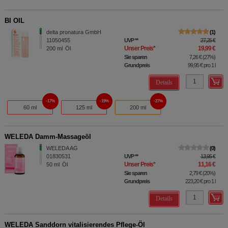
BI OIL
delta pronatura GmbH
1
11050455
UVP
**
27,25 €
Unser Preis
*
19,99 €
200
ml
Öl
Sie sparen
7,26 €
(
27%
)
Grundpreis
99,95 €
pro 1 l
Details
17%
19%
27%
60 ml
125 ml
200 ml
WELEDA Damm-Massageöl
WELEDA AG
0
01830531
UVP
**
13,95 €
Unser Preis
*
11,16 €
50
ml
Öl
Sie sparen
2,79 €
(
20%
)
Grundpreis
223,20 €
pro 1 l
Details
WELEDA Sanddorn vitalisierendes Pflege-Öl