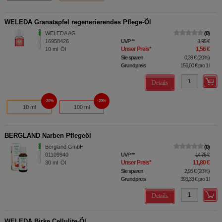
WELEDA Granatapfel regenerierendes Pflege-Öl
WELEDA AG
0
16958426
UVP
**
1,95 €
Unser Preis
*
1,56 €
10
ml
Öl
Sie sparen
0,39 €
(
20%
)
Grundpreis
156,00 €
pro 1 l
Details
20%
20%
10 ml
100 ml
BERGLAND Narben Pflegeöl
Bergland GmbH
0
01109940
UVP
**
14,75 €
Unser Preis
*
11,80 €
30
ml
Öl
Sie sparen
2,95 €
(
20%
)
Grundpreis
393,33 €
pro 1 l
Details
WELEDA Birke Cellulite-Öl