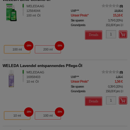
WELEDA AG
0
12564044
UVP
**
18,95 €
Unser Preis
*
15,16 €
100
ml
Öl
Sie sparen
3,79 €
(
20%
)
Grundpreis
151,60 €
pro 1 l
Details
20%
20%
100 ml
200 ml
WELEDA Lavendel entspannendes Pflege-Öl
WELEDA AG
0
16958403
UVP
**
1,95 €
Unser Preis
*
1,56 €
10
ml
Öl
Sie sparen
0,39 €
(
20%
)
Grundpreis
156,00 €
pro 1 l
Details
20%
20%
10 ml
100 ml