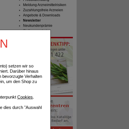
Meldung Arzneimittelrisiken
Zuzahlungsfreie Arzneien
Angebote & Downloads
Newsletter
Neukundenprämie
Stellenangebote
EN
to) setzen wir so
niert. Darüber hinaus
n bevorzugte Verhalten
ein, um den Shop zu
terpunkt
Cookies
.
ie dies durch "Auswahl