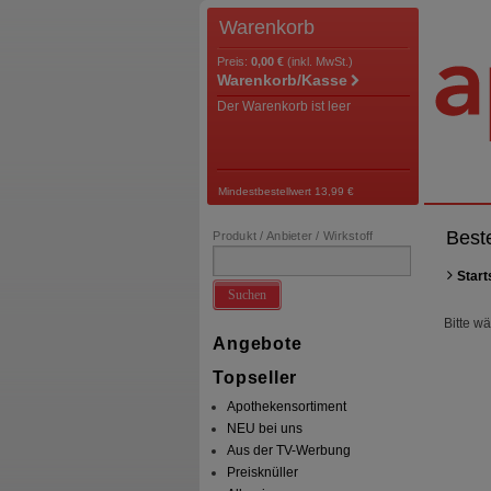
Warenkorb
Preis:
0,00 €
(inkl. MwSt.)
Warenkorb/Kasse
Der Warenkorb ist leer
Mindestbestellwert 13,99 €
Best
Produkt / Anbieter / Wirkstoff
Start
Suchen
Bitte w
Angebote
Topseller
Apothekensortiment
NEU bei uns
Aus der TV-Werbung
Preisknüller