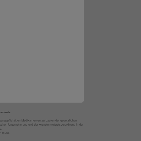
kamente.
bungspflichtigen Medikamenten zu Lasten der gesetzlichen
chen Unternehmens und der Arzneimittelpreisverordnung in der
s.
en muss.