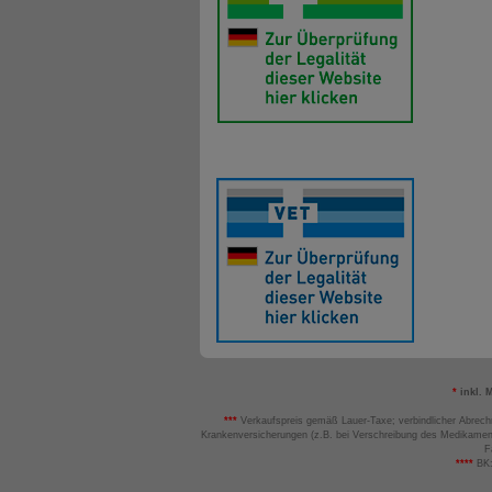
*
inkl. 
***
Verkaufspreis gemäß Lauer-Taxe; verbindlicher Abrech
Krankenversicherungen (z.B. bei Verschreibung des Medikamen
F
****
BK: