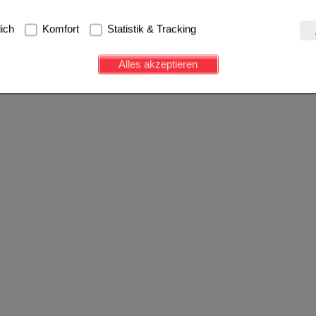
g:
Hierbei handelt es sich um Cookies, die für die Grundfunktionen u
lich
Komfort
Statistik & Tracking
avigation, Warenkorb, Kundenkonto), weshalb auf diese nicht verzich
s werden genutzt um das Einkaufserlebnis noch ansprechender zu g
Alles akzeptieren
e Wiedererkennung des Besuchers oder unsere Seite an bevorzugte Ve
zupassen. Komfort-Cookies ermöglichen es uns auch auf Ihre Bedürf
d unser Partnerprogramm zu betreiben.
ierüber lassen sich Informationen über die Art und Weise der Nutzu
fe wir unsere Website weiter für Sie optimieren können, den Inhalt a
ittseiten möglichst relevant für Sie zu gestalten. Bitte beachten Sie
e z.B. Google oder soziale Medien übertragen werden.