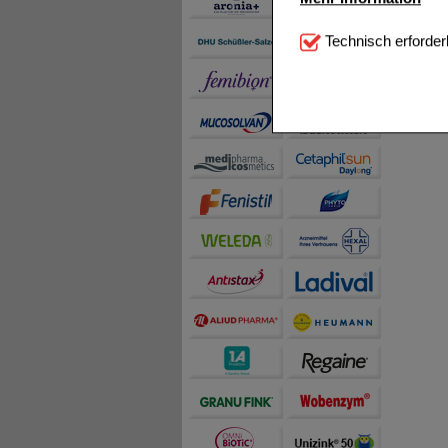
Technisch Notwendi
Technisch erforder
notwendig sind (z.B. N
Komfort:
Diese Cookie
beispielsweise für di
Spracheinstellung) an
Inhalte anzuzeigen un
Statistik & Tracking:
H
sammeln, mit deren Hil
auch die Werbung auf Dr
teilweise an Dritte wi