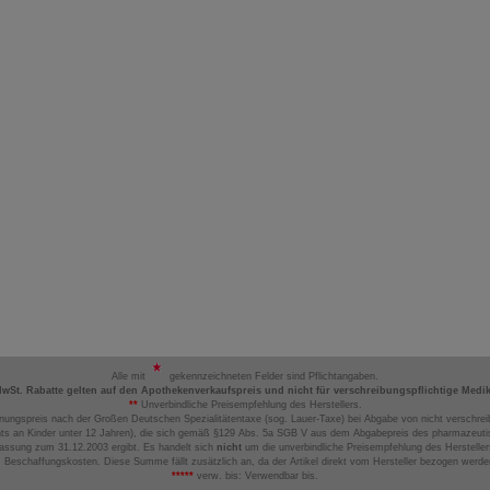
Alle mit
gekennzeichneten Felder sind Pflichtangaben.
MwSt. Rabatte gelten auf den Apothekenverkaufspreis und nicht für verschreibungspflichtige Medi
**
Unverbindliche Preisempfehlung des Herstellers.
nungspreis nach der Großen Deutschen Spezialitätentaxe (sog. Lauer-Taxe) bei Abgabe von nicht verschrei
ts an Kinder unter 12 Jahren), die sich gemäß §129 Abs. 5a SGB V aus dem Abgabepreis des pharmazeutis
assung zum 31.12.2003 ergibt. Es handelt sich
nicht
um die unverbindliche Preisempfehlung des Hersteller
 Beschaffungskosten. Diese Summe fällt zusätzlich an, da der Artikel direkt vom Hersteller bezogen werd
*****
verw. bis: Verwendbar bis.