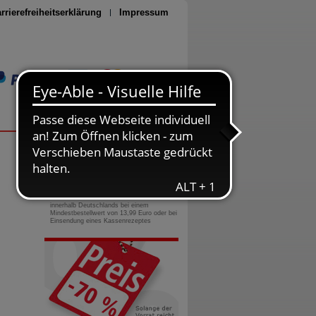
rrierefreiheitserklärung
Impressum
Seite drucken
0800-10 11 422
gebührenfreie Rufnummer
Versandkostenfrei
innerhalb Deutschlands bei einem
Mindestbestellwert von 13,99 Euro oder bei
Einsendung eines Kassenrezeptes