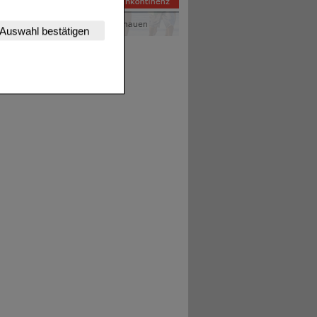
nserer Website
Auswahl bestätigen
tet werden kann.
estalten,
rhaltensweisen (z.B.
nisse zugeschrittene
ng unserer Website
uf unserer Website aber
, dass Daten hierfür