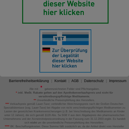
Barrierefreiheitserklärung
Kontakt
AGB
Datenschutz
Impressum
Alle mit
gekennzeichneten Felder sind Pflichtangaben.
*
inkl. MwSt. Rabatte gelten auf den Apothekenverkaufspreis und nicht für
verschreibungspflichtige Medikamente.
**
Unverbindliche Preisempfehlung des Herstellers.
***
Verkaufspreis gemäß Lauer-Taxe; verbindlicher Abrechnungspreis nach der Großen Deutschen
Spezialitätentaxe (sog. Lauer-Taxe) bei Abgabe von nicht verschreibungspflichtigen Medikamenten zu
Lasten der gesetzlichen Krankenversicherungen (z.B. bei Verschreibung des Medikaments an Kinder
unter 12 Jahren), die sich gemäß §129 Abs. 5a SGB V aus dem Abgabepreis des pharmazeutischen
Unternehmens und der Arzneimittelpreisverordnung in der Fassung zum 31.12.2003 ergibt. Es handelt
sich
nicht
um die unverbindliche Preisempfehlung des Herstellers.
****
BK: Beschaffungskosten. Diese Summe fällt zusätzlich an, da der Artikel direkt vom Hersteller