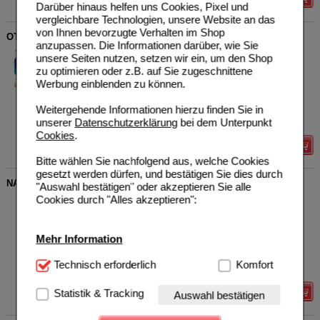
Darüber hinaus helfen uns Cookies, Pixel und
vergleichbare Technologien, unsere Website an das
von Ihnen bevorzugte Verhalten im Shop
OTRIVEN 0,05% Nasentropfen
anzupassen. Die Informationen darüber, wie Sie
Haleon Germany GmbH
13
unsere Seiten nutzen, setzen wir ein, um den Shop
00753679
AVP
***
3,17 €
zu optimieren oder z.B. auf Sie zugeschnittene
Unser Preis
*
2,54 €
10
ml
Nasentropfen
Werbung einblenden zu können.
Sie sparen
0,63 €
(
20%
)
Grundpreis
254,00 €
pro 1 l
Weitergehende Informationen hierzu finden Sie in
Max. Abgabe:
5
unserer
Datenschutzerklärung
bei dem Unterpunkt
Cookies
.
Details
Bitte wählen Sie nachfolgend aus, welche Cookies
gesetzt werden dürfen, und bestätigen Sie dies durch
NASENSPRAY-ratiopharm Kinder kons.frei
"Auswahl bestätigen" oder akzeptieren Sie alle
Cookies durch "Alles akzeptieren":
ratiopharm GmbH
2
00999854
UVP
**
4,49 €
Unser Preis
*
2,59 €
10
ml
Nasenspray
Mehr Information
Sie sparen
1,90 €
(
42%
)
Grundpreis
259,00 €
pro 1 l
Technisch Notwendig:
Technisch erforderlich
Hierbei handelt es sich um
Komfort
Max. Abgabe:
5
Cookies, die für die Grundfunktionen unserer
Website notwendig sind (z.B. Navigation, Warenkorb,
Statistik & Tracking
Details
Auswahl bestätigen
Kundenkonto), weshalb auf diese nicht verzichtet
werden kann.