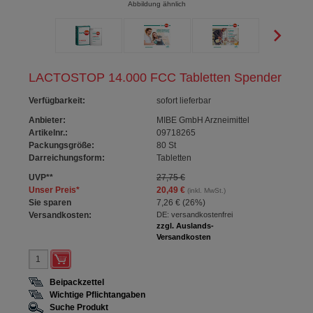
Abbildung ähnlich
LACTOSTOP 14.000 FCC Tabletten Spender
Verfügbarkeit
:
sofort lieferbar
Anbieter:
MIBE GmbH Arzneimittel
Artikelnr.:
09718265
Packungsgröße:
80
St
Darreichungsform:
Tabletten
UVP
**
27,75 €
Unser Preis
*
20,49 €
(inkl. MwSt.)
Sie sparen
7,26 €
(
26%
)
Versandkosten:
DE: versandkostenfrei
zzgl. Auslands-
Versandkosten
Beipackzettel
Wichtige Pflichtangaben
Suche Produkt