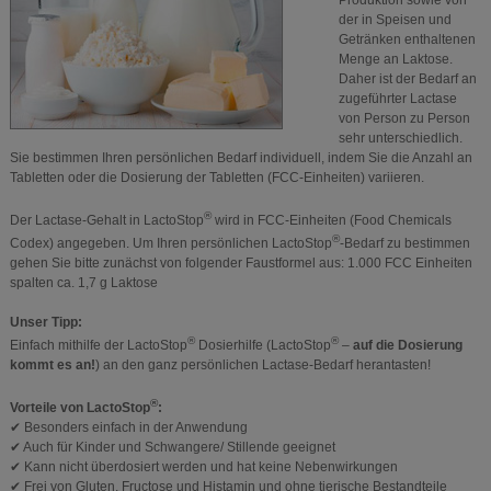
Produktion sowie von
der in Speisen und
Getränken enthaltenen
Menge an Laktose.
Daher ist der Bedarf an
zugeführter Lactase
von Person zu Person
sehr unterschiedlich.
Sie bestimmen Ihren persönlichen Bedarf individuell, indem Sie die Anzahl an
Tabletten oder die Dosierung der Tabletten (FCC-Einheiten) variieren.
®
Der Lactase-Gehalt in LactoStop
wird in FCC-Einheiten (Food Chemicals
®
Codex) angegeben. Um Ihren persönlichen LactoStop
-Bedarf zu bestimmen
gehen Sie bitte zunächst von folgender Faustformel aus: 1.000 FCC Einheiten
spalten ca. 1,7 g Laktose
Unser Tipp:
®
®
Einfach mithilfe der LactoStop
Dosierhilfe (LactoStop
–
auf die Dosierung
kommt es an!
) an den ganz persönlichen Lactase-Bedarf herantasten!
®
Vorteile von LactoStop
:
✔ Besonders einfach in der Anwendung
✔ Auch für Kinder und Schwangere/ Stillende geeignet
✔ Kann nicht überdosiert werden und hat keine Nebenwirkungen
✔ Frei von Gluten, Fructose und Histamin und ohne tierische Bestandteile