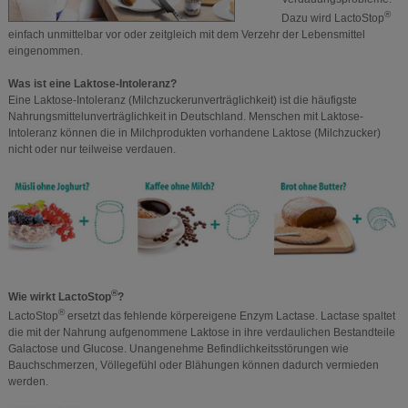
®
Dazu wird LactoStop
einfach unmittelbar vor oder zeitgleich mit dem Verzehr der Lebensmittel
eingenommen.
Was ist eine Laktose-Intoleranz?
Eine Laktose-Intoleranz (Milchzuckerunverträglichkeit) ist die häufigste
Nahrungsmittelunverträglichkeit in Deutschland. Menschen mit Laktose-
Intoleranz können die in Milchprodukten vorhandene Laktose (Milchzucker)
nicht oder nur teilweise verdauen.
®
Wie wirkt LactoStop
?
®
LactoStop
ersetzt das fehlende körpereigene Enzym Lactase. Lactase spaltet
die mit der Nahrung aufgenommene Laktose in ihre verdaulichen Bestandteile
Galactose und Glucose. Unangenehme Befindlichkeitsstörungen wie
Bauchschmerzen, Völlegefühl oder Blähungen können dadurch vermieden
werden.