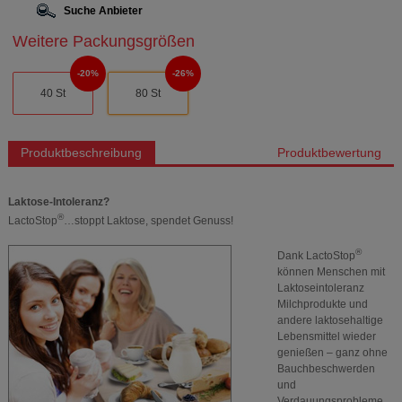
Suche Anbieter
Weitere Packungsgrößen
20%
26%
40 St
80 St
Produktbeschreibung
Produktbewertung
Laktose-Intoleranz?
®
LactoStop
…stoppt Laktose, spendet Genuss!
®
Dank LactoStop
können Menschen mit
Laktoseintoleranz
Milchprodukte und
andere laktosehaltige
Lebensmittel wieder
genießen – ganz ohne
Bauchbeschwerden
und
Verdauungsprobleme.