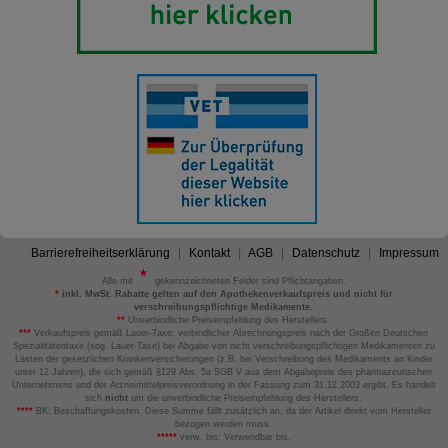
Barrierefreiheitserklärung
Kontakt
AGB
Datenschutz
Impressum
Alle mit
gekennzeichneten Felder sind Pflichtangaben.
*
inkl. MwSt. Rabatte gelten auf den Apothekenverkaufspreis und nicht für
verschreibungspflichtige Medikamente.
**
Unverbindliche Preisempfehlung des Herstellers.
***
Verkaufspreis gemäß Lauer-Taxe; verbindlicher Abrechnungspreis nach der Großen Deutschen
Spezialitätentaxe (sog. Lauer-Taxe) bei Abgabe von nicht verschreibungspflichtigen Medikamenten zu
Lasten der gesetzlichen Krankenversicherungen (z.B. bei Verschreibung des Medikaments an Kinder
unter 12 Jahren), die sich gemäß §129 Abs. 5a SGB V aus dem Abgabepreis des pharmazeutischen
Unternehmens und der Arzneimittelpreisverordnung in der Fassung zum 31.12.2003 ergibt. Es handelt
sich
nicht
um die unverbindliche Preisempfehlung des Herstellers.
****
BK: Beschaffungskosten. Diese Summe fällt zusätzlich an, da der Artikel direkt vom Hersteller
bezogen werden muss.
*****
verw. bis: Verwendbar bis.