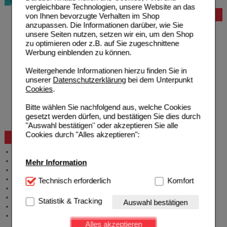
vergleichbare Technologien, unsere Website an das
Bestellung
von Ihnen bevorzugte Verhalten im Shop
anzupassen. Die Informationen darüber, wie Sie
Hilfe zur Anmeldung
unsere Seiten nutzen, setzen wir ein, um den Shop
Hilfe zum Bestellvorgang
zu optimieren oder z.B. auf Sie zugeschnittene
Zahlungsmöglichkeiten
Werbung einblenden zu können.
Rezepte einlösen
Freiumschläge anfordern
Weitergehende Informationen hierzu finden Sie in
Freiumschläge downloaden
unserer
Datenschutzerklärung
bei dem Unterpunkt
Auslandsbestellung
Cookies
.
Reklamation
Widerrufsformular
Bitte wählen Sie nachfolgend aus, welche Cookies
Problembehebung
gesetzt werden dürfen, und bestätigen Sie dies durch
Bestellschein
"Auswahl bestätigen" oder akzeptieren Sie alle
Cookies durch "Alles akzeptieren":
Beratung und Service
Allgemeine Information
Produktberatung
Mehr Information
Meldung Arzneimittelrisiken
Zuzahlungsfreie Arzneien
Technisch Notwendig:
Technisch erforderlich
Hierbei handelt es sich um
Komfort
Angebote & Downloads
Cookies, die für die Grundfunktionen unserer
Newsletter
Website notwendig sind (z.B. Navigation, Warenkorb,
Statistik & Tracking
Auswahl bestätigen
Neukundenprämie
Kundenkonto), weshalb auf diese nicht verzichtet
Stellenangebote
werden kann.
Alles akzeptieren