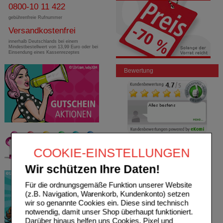
0800-10 11 422
gebührenfreie Rufnummer
Versandkostenfrei
innerhalb Deutschlands bei einem
Mindestbestellwert von 13,99 Euro oder bei
Einsendung eines Kassenrezeptes
Bewertung
COOKIE-EINSTELLUNGEN
Wir schützen Ihre Daten!
Für die ordnungsgemäße Funktion unserer Website
(z.B. Navigation, Warenkorb, Kundenkonto) setzen
wir so genannte Cookies ein. Diese sind technisch
notwendig, damit unser Shop überhaupt funktioniert.
Darüber hinaus helfen uns Cookies, Pixel und