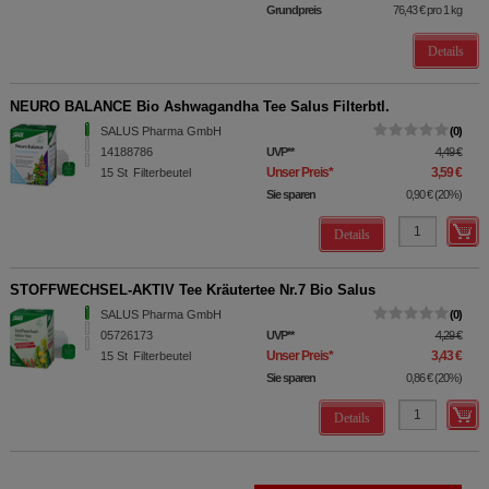
Grundpreis
76,43 €
pro 1 kg
Details
NEURO BALANCE Bio Ashwagandha Tee Salus Filterbtl.
SALUS Pharma GmbH
0
14188786
UVP
**
4,49 €
Unser Preis
*
3,59 €
15
St
Filterbeutel
Sie sparen
0,90 €
(
20%
)
Details
STOFFWECHSEL-AKTIV Tee Kräutertee Nr.7 Bio Salus
SALUS Pharma GmbH
0
05726173
UVP
**
4,29 €
Unser Preis
*
3,43 €
15
St
Filterbeutel
Sie sparen
0,86 €
(
20%
)
Details