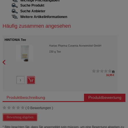
Wichtige Pflichtangaben
Suche Produkt
Suche Anbieter
Weitere Artikelinformationen
Häufig zusammen angesehen
HINTONIA Tee
Harras Pharma Curarina Arzneimittel GmbH
150
g
Tee
0
16,95 €
Produktbeschreibung
Produktbewertung
(
0
Bewertungen )
Bewertung abgeben
* Bitte beachten Sie, dass Sie angemeldet sein müssen, um eine Bewertung abgeben zu