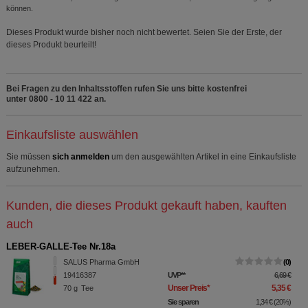
können.
Dieses Produkt wurde bisher noch nicht bewertet. Seien Sie der Erste, der
dieses Produkt beurteilt!
Bei Fragen zu den Inhaltsstoffen rufen Sie uns bitte kostenfrei
unter 0800 - 10 11 422 an.
Einkaufsliste auswählen
Sie müssen
sich anmelden
um den ausgewählten Artikel in eine Einkaufsliste
aufzunehmen.
Kunden, die dieses Produkt gekauft haben, kauften
auch
LEBER-GALLE-Tee Nr.18a
SALUS Pharma GmbH
0
19416387
UVP
**
6,69 €
Unser Preis
*
5,35 €
70
g
Tee
Sie sparen
1,34 €
(
20%
)