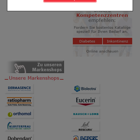
Komfort:
Diese Cookies werden genutzt um das
Einkaufserlebnis noch ansprechender zu gestalten,
beispielsweise für die Wiedererkennung des
Besuchers oder unsere Seite an bevorzugte
Verhaltensweisen (z.B. Spracheinstellung)
anzupassen. Komfort-Cookies ermöglichen es uns
auch auf Ihre Bedürfnisse zugeschrittene Inhalte
anzuzeigen und unser Partnerprogramm zu
betreiben.
Statistik & Tracking:
Hierüber lassen sich
Informationen über die Art und Weise der Nutzung
unserer Website sammeln, mit deren Hilfe wir unsere
Website weiter für Sie optimieren können, den Inhalt
auf unserer Website aber auch die Werbung auf
Drittseiten möglichst relevant für Sie zu gestalten.
Bitte beachten Sie, dass Daten hierfür teilweise an
Dritte wie z.B. Google oder soziale Medien
übertragen werden.