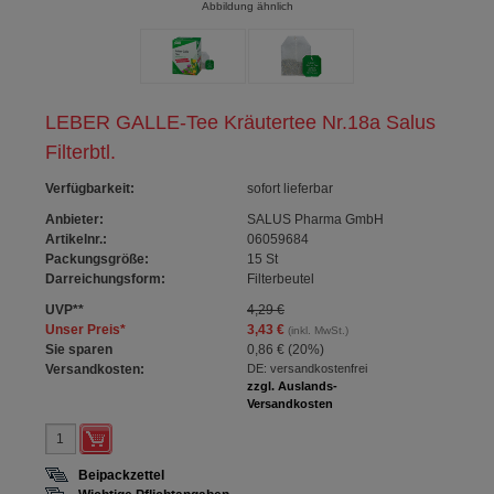
Abbildung ähnlich
LEBER GALLE-Tee Kräutertee Nr.18a Salus
Filterbtl.
Verfügbarkeit
:
sofort lieferbar
Anbieter:
SALUS Pharma GmbH
Artikelnr.:
06059684
Packungsgröße:
15
St
Darreichungsform:
Filterbeutel
UVP
**
4,29 €
Unser Preis
*
3,43 €
(inkl. MwSt.)
Sie sparen
0,86 €
(
20%
)
Versandkosten:
DE: versandkostenfrei
zzgl. Auslands-
Versandkosten
Beipackzettel