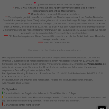
Alle mit
gekennzeichneten Felder sind Pflichtangaben.
*
inkl. MwSt. Rabatte gelten auf den Apothekenverkaufspreis und nicht für
verschreibungspflichtige Medikamente.
**
Unverbindliche Preisempfehlung des Herstellers.
***
Verkaufspreis gemäß Lauer-Taxe; verbindlicher Abrechnungspreis nach der Großen Deutschen
Spezialitätentaxe (sog. Lauer-Taxe) bei Abgabe von nicht verschreibungspflichtigen Medikamenten zu
Lasten der gesetzlichen Krankenversicherungen (z.B. bei Verschreibung des Medikaments an Kinder
unter 12 Jahren), die sich gemäß §129 Abs. 5a SGB V aus dem Abgabepreis des pharmazeutischen
Unternehmens und der Arzneimittelpreisverordnung in der Fassung zum 31.12.2003 ergibt. Es handelt
sich
nicht
um die unverbindliche Preisempfehlung des Herstellers.
****
BK: Beschaffungskosten. Diese Summe fällt zusätzlich an, da der Artikel direkt vom Hersteller
bezogen werden muss.
*****
verw. bis: Verwendbar bis.
Hier können Sie Ihre Cookie-Zustimmung widerrufen
Die angegebenen Preise beinhalten die gesetzlich vorgeschriebene Mehrwertsteuer. Der Versand
innerhalb Deutschlands ist versandkostenfrei bei einem Mindestbestellwert von 13,99 Euro. Bei
Sendungen ins Ausland fallen durch erhöhte Versicherungsgebühren Mehrkosten an
Versandkosten
Bei
Artikeln, die wir ausschließlich über den Hersteller beziehen können, fallen unter Umständen
sogenannte Beschaffungskosten an (siehe BK).
Bad Apotheke Henning Fichter e.K. - Frankfurter Str. 27 - 49214 Bad Rothenfelde - Tel 0800 / 10 11
422 - Fax 05424 / 21 64 47
Preisänderungen und Irrtümer sind vorbehalten. Abgabe nur in haushaltsüblichen Mengen.
Alle Angaben ohne Gewähr.
Verfügbarkeit:
Der Artikel ist in der Regel sofort lieferbar, in Einzelfällen bis zu 6 Tage.
Der Artikel muss direkt vom Hersteller bezogen werden. Daher kann es zu längeren Lieferzeiten und
ggf. Zusatzkosten (siehe BK) kommen. In diesem Fall werden Sie informiert.
Der Artikel ist derzeit nicht lieferbar.