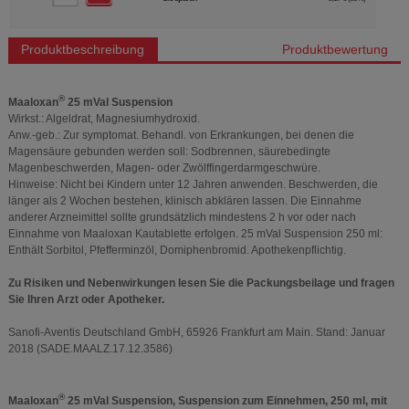
Produktbeschreibung
Produktbewertung
®
Maaloxan
25 mVal Suspension
Wirkst.: Algeldrat, Magnesiumhydroxid.
Anw.-geb.: Zur symptomat. Behandl. von Erkrankungen, bei denen die
Magensäure gebunden werden soll: Sodbrennen, säurebedingte
Magenbeschwerden, Magen- oder Zwölffingerdarmgeschwüre.
Hinweise: Nicht bei Kindern unter 12 Jahren anwenden. Beschwerden, die
länger als 2 Wochen bestehen, klinisch abklären lassen. Die Einnahme
anderer Arzneimittel sollte grundsätzlich mindestens 2 h vor oder nach
Einnahme von Maaloxan Kautablette erfolgen. 25 mVal Suspension 250 ml:
Enthält Sorbitol, Pfefferminzöl, Domiphenbromid. Apothekenpflichtig.
Zu Risiken und Nebenwirkungen lesen Sie die Packungsbeilage und fragen
Sie Ihren Arzt oder Apotheker.
Sanofi-Aventis Deutschland GmbH, 65926 Frankfurt am Main. Stand: Januar
2018 (SADE.MAALZ.17.12.3586)
®
Maaloxan
25 mVal Suspension, Suspension zum Einnehmen, 250 ml, mit