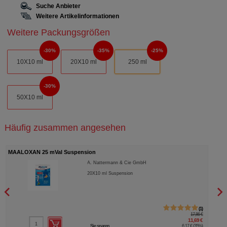
Suche Anbieter
Weitere Artikelinformationen
Weitere Packungsgrößen
30%
35%
25%
10X10 ml
20X10 ml
250 ml
30%
50X10 ml
Häufig zusammen angesehen
MAALOXAN 25 mVal Suspension
REFL
A. Nattermann & Cie GmbH
20X10
ml
Suspension
1
17,86 €
11,69 €
Sie sparen
6,17 €
(
35%
)