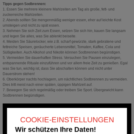
Tipps gegen Sodbrennen:
1. Essen Sie mehrere kleinere Mahlzeiten am Tag als große, fett- und
zuckerreiche Mahlzeiten.
2. Abends sollten Sie mengenmäßig weniger essen, eher auf leichte Kost
umsteigen und nicht zu spät essen.
3. Nehmen Sie sich Zeit zum Essen, setzen Sie sich hin, kauen Sie langsam
und legen Sie alles, was Sie ablenkt beiseite.
4. Meiden Sie Säurelocker, wie z.B. scharf gewürzte, stark gebratene und
fettreiche Speisen, geräucherte Lebensmittel, Tomaten, Kaffee, Cola und
Süßigkeiten. Auch Alkohol und Nikotin können Sodbrennen begünstigen.
5. Vermeiden Sie dauerhaften Stress. Versuchen Sie Pausen einzulegen,
entspannende Rituale einzuführen und vor allem freie Zeit zu genießen. Egal
was Sie tun, wichtig ist, dass Sie abschalten können und nicht unter
Dauerstrom stehen!
6. Oberkörper nachts hochlagern, um nächtliches Sodbrennen zu vermeiden.
Dies tritt meist nach einer späten, üppigen Mahlzeit auf.
7. Bewegen Sie sich regelmäßig oder treiben Sie Sport. Übergewicht kann
Sodbrennen begünstigen.
COOKIE-EINSTELLUNGEN
Wir schützen Ihre Daten!