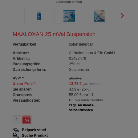
Abbildung ähnlich
MAALOXAN 25 mVal Suspension
Verfügbarkeit
:
sofort lieferbar
Anbieter:
A. Nattermann & Cie GmbH
Artikelnr.:
01427479
Packungsgröße:
250
ml
Darreichungsform:
Suspension
AVP
***
18,34 €
Unser Preis
*
13,75 €
(inkl. MwSt.)
Sie sparen
4,59 €
(
25%
)
Grundpreis
55,00 €
pro 1 l
Versandkosten:
DE: versandkostenfrei
zzgl. Auslands-
Versandkosten
Beipackzettel
Suche Produkt