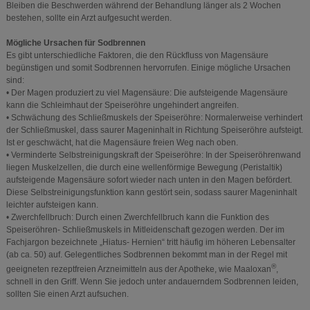
Bleiben die Beschwerden während der Behandlung länger als 2 Wochen
bestehen, sollte ein Arzt aufgesucht werden.
Mögliche Ursachen für Sodbrennen
Es gibt unterschiedliche Faktoren, die den Rückfluss von Magensäure
begünstigen und somit Sodbrennen hervorrufen. Einige mögliche Ursachen
sind:
• Der Magen produziert zu viel Magensäure: Die aufsteigende Magensäure
kann die Schleimhaut der Speiseröhre ungehindert angreifen.
• Schwächung des Schließmuskels der Speiseröhre: Normalerweise verhindert
der Schließmuskel, dass saurer Mageninhalt in Richtung Speiseröhre aufsteigt.
Ist er geschwächt, hat die Magensäure freien Weg nach oben.
• Verminderte Selbstreinigungskraft der Speiseröhre: In der Speiseröhrenwand
liegen Muskelzellen, die durch eine wellenförmige Bewegung (Peristaltik)
aufsteigende Magensäure sofort wieder nach unten in den Magen befördert.
Diese Selbstreinigungsfunktion kann gestört sein, sodass saurer Mageninhalt
leichter aufsteigen kann.
• Zwerchfellbruch: Durch einen Zwerchfellbruch kann die Funktion des
Speiseröhren- Schließmuskels in Mitleidenschaft gezogen werden. Der im
Fachjargon bezeichnete „Hiatus- Hernien“ tritt häufig im höheren Lebensalter
(ab ca. 50) auf. Gelegentliches Sodbrennen bekommt man in der Regel mit
®
geeigneten rezeptfreien Arzneimitteln aus der Apotheke, wie Maaloxan
,
schnell in den Griff. Wenn Sie jedoch unter andauerndem Sodbrennen leiden,
sollten Sie einen Arzt aufsuchen.