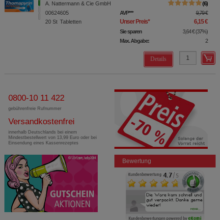
A. Nattermann & Cie GmbH
6
00624605
AVP
***
9,79 €
Unser Preis
*
6,15 €
20
St
Tabletten
Sie sparen
3,64 €
(
37%
)
Max. Abgabe:
2
Details
0800-10 11 422
gebührenfreie Rufnummer
Versandkostenfrei
innerhalb Deutschlands bei einem
Mindestbestellwert von 13,99 Euro oder bei
Einsendung eines Kassenrezeptes
Bewertung