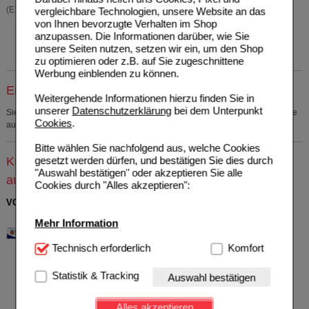
(E172), Eisen(III)-oxid (E172), Titandioxid (E171).
vergleichbare Technologien, unsere Website an das
von Ihnen bevorzugte Verhalten im Shop
anzupassen. Die Informationen darüber, wie Sie
unsere Seiten nutzen, setzen wir ein, um den Shop
zu optimieren oder z.B. auf Sie zugeschnittene
Werbung einblenden zu können.
Einkaufsliste auswählen
Weitergehende Informationen hierzu finden Sie in
unserer
Datenschutzerklärung
bei dem Unterpunkt
Sie müssen
sich anmelden
um den ausgewählten Artikel in eine Einkaufsliste
Cookies
.
aufzunehmen.
Bitte wählen Sie nachfolgend aus, welche Cookies
gesetzt werden dürfen, und bestätigen Sie dies durch
Kunden, die dieses Produkt gekauft haben, kauften
"Auswahl bestätigen" oder akzeptieren Sie alle
auch
Cookies durch "Alles akzeptieren":
VOLTAREN Schmerzgel forte 23,2 mg/g
Haleon Germany GmbH
11
Mehr Information
11240397
AVP
***
34,90 €
Unser Preis
*
23,44 €
180
g
Gel
Technisch Notwendig:
Technisch erforderlich
Hierbei handelt es sich um
Komfort
Sie sparen
11,46 €
(
33%
)
Cookies, die für die Grundfunktionen unserer
Grundpreis
130,22 €
pro 1 kg
Website notwendig sind (z.B. Navigation, Warenkorb,
Statistik & Tracking
Auswahl bestätigen
Max. Abgabe:
5
Kundenkonto), weshalb auf diese nicht verzichtet
werden kann.
verw. bis*****:
12/2027
Alles akzeptieren