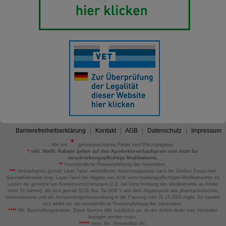
Barrierefreiheitserklärung
Kontakt
AGB
Datenschutz
Impressum
Alle mit
gekennzeichneten Felder sind Pflichtangaben.
*
inkl. MwSt. Rabatte gelten auf den Apothekenverkaufspreis und nicht für
verschreibungspflichtige Medikamente.
**
Unverbindliche Preisempfehlung des Herstellers.
***
Verkaufspreis gemäß Lauer-Taxe; verbindlicher Abrechnungspreis nach der Großen Deutschen
Spezialitätentaxe (sog. Lauer-Taxe) bei Abgabe von nicht verschreibungspflichtigen Medikamenten zu
Lasten der gesetzlichen Krankenversicherungen (z.B. bei Verschreibung des Medikaments an Kinder
unter 12 Jahren), die sich gemäß §129 Abs. 5a SGB V aus dem Abgabepreis des pharmazeutischen
Unternehmens und der Arzneimittelpreisverordnung in der Fassung zum 31.12.2003 ergibt. Es handelt
sich
nicht
um die unverbindliche Preisempfehlung des Herstellers.
****
BK: Beschaffungskosten. Diese Summe fällt zusätzlich an, da der Artikel direkt vom Hersteller
bezogen werden muss.
*****
verw. bis: Verwendbar bis.