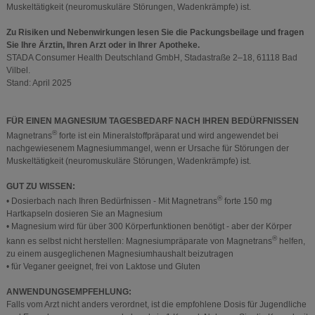
Muskeltätigkeit (neuromuskuläre Störungen, Wadenkrämpfe) ist.
Zu Risiken und Nebenwirkungen lesen Sie die Packungsbeilage und fragen
Sie Ihre Ärztin, Ihren Arzt oder in Ihrer Apotheke.
STADA Consumer Health Deutschland GmbH, Stadastraße 2–18, 61118 Bad
Vilbel.
Stand: April 2025
FÜR EINEN MAGNESIUM TAGESBEDARF NACH IHREN BEDÜRFNISSEN
®
Magnetrans
forte ist ein Mineralstoffpräparat und wird angewendet bei
nachgewiesenem Magnesiummangel, wenn er Ursache für Störungen der
Muskeltätigkeit (neuromuskuläre Störungen, Wadenkrämpfe) ist.
GUT ZU WISSEN:
®
• Dosierbach nach Ihren Bedürfnissen - Mit Magnetrans
forte 150 mg
Hartkapseln dosieren Sie an Magnesium
• Magnesium wird für über 300 Körperfunktionen benötigt - aber der Körper
®
kann es selbst nicht herstellen: Magnesiumpräparate von Magnetrans
helfen,
zu einem ausgeglichenen Magnesiumhaushalt beizutragen
• für Veganer geeignet, frei von Laktose und Gluten
ANWENDUNGSEMPFEHLUNG:
Falls vom Arzt nicht anders verordnet, ist die empfohlene Dosis für Jugendliche