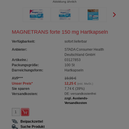
Abbildung ähnlich
MAGNETRANS forte 150 mg Hartkapseln
Verfügbarkeit
:
sofort lieferbar
Anbieter:
STADA Consumer Health
Deutschland GmbH
Artikelnr.:
03127853
Packungsgröße:
100
St
Darreichungsform:
Hartkapseln
AVP
***
19,99 €
Unser Preis
*
12,25 €
(inkl. MwSt.)
Sie sparen
7,74 €
(
39%
)
Versandkosten:
DE: versandkostenfrei
zzgl. Auslands-
Versandkosten
Beipackzettel
Suche Produkt