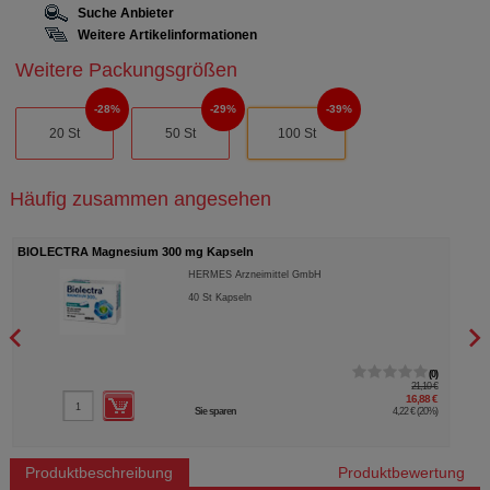
Suche Anbieter
Weitere Artikelinformationen
Weitere Packungsgrößen
28%
29%
39%
20 St
50 St
100 St
Häufig zusammen angesehen
BIOLECTRA Magnesium 300 mg Kapseln
BIOL
HERMES Arzneimittel GmbH
40
St
Kapseln
0
21,10 €
16,88 €
Sie sparen
4,22 €
(
20%
)
Produktbeschreibung
Produktbewertung