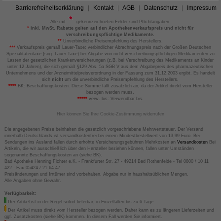
Barrierefreiheitserklärung
Kontakt
AGB
Datenschutz
Impressum
Alle mit
gekennzeichneten Felder sind Pflichtangaben.
*
inkl. MwSt. Rabatte gelten auf den Apothekenverkaufspreis und nicht für
verschreibungspflichtige Medikamente.
**
Unverbindliche Preisempfehlung des Herstellers.
***
Verkaufspreis gemäß Lauer-Taxe; verbindlicher Abrechnungspreis nach der Großen Deutschen
Spezialitätentaxe (sog. Lauer-Taxe) bei Abgabe von nicht verschreibungspflichtigen Medikamenten zu
Lasten der gesetzlichen Krankenversicherungen (z.B. bei Verschreibung des Medikaments an Kinder
unter 12 Jahren), die sich gemäß §129 Abs. 5a SGB V aus dem Abgabepreis des pharmazeutischen
Unternehmens und der Arzneimittelpreisverordnung in der Fassung zum 31.12.2003 ergibt. Es handelt
sich
nicht
um die unverbindliche Preisempfehlung des Herstellers.
****
BK: Beschaffungskosten. Diese Summe fällt zusätzlich an, da der Artikel direkt vom Hersteller
bezogen werden muss.
*****
verw. bis: Verwendbar bis.
Hier können Sie Ihre Cookie-Zustimmung widerrufen
Die angegebenen Preise beinhalten die gesetzlich vorgeschriebene Mehrwertsteuer. Der Versand
innerhalb Deutschlands ist versandkostenfrei bei einem Mindestbestellwert von 13,99 Euro. Bei
Sendungen ins Ausland fallen durch erhöhte Versicherungsgebühren Mehrkosten an
Versandkosten
Bei
Artikeln, die wir ausschließlich über den Hersteller beziehen können, fallen unter Umständen
sogenannte Beschaffungskosten an (siehe BK).
Bad Apotheke Henning Fichter e.K. - Frankfurter Str. 27 - 49214 Bad Rothenfelde - Tel 0800 / 10 11
422 - Fax 05424 / 21 64 47
Preisänderungen und Irrtümer sind vorbehalten. Abgabe nur in haushaltsüblichen Mengen.
Alle Angaben ohne Gewähr.
Verfügbarkeit:
Der Artikel ist in der Regel sofort lieferbar, in Einzelfällen bis zu 6 Tage.
Der Artikel muss direkt vom Hersteller bezogen werden. Daher kann es zu längeren Lieferzeiten und
ggf. Zusatzkosten (siehe BK) kommen. In diesem Fall werden Sie informiert.