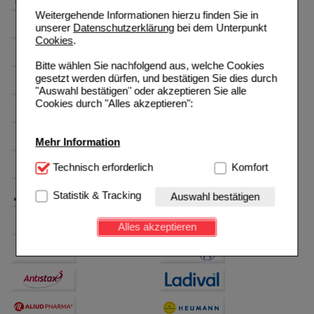
Weitergehende Informationen hierzu finden Sie in
unserer
Datenschutzerklärung
bei dem Unterpunkt
Cookies
.
Bitte wählen Sie nachfolgend aus, welche Cookies
gesetzt werden dürfen, und bestätigen Sie dies durch
"Auswahl bestätigen" oder akzeptieren Sie alle
Cookies durch "Alles akzeptieren":
Mehr Information
Technisch Notwendig:
Technisch erforderlich
Hierbei handelt es sich um
Komfort
Cookies, die für die Grundfunktionen unserer
Website notwendig sind (z.B. Navigation, Warenkorb,
Statistik & Tracking
Auswahl bestätigen
Kundenkonto), weshalb auf diese nicht verzichtet
werden kann.
Alles akzeptieren
Komfort:
Diese Cookies werden genutzt um das
Einkaufserlebnis noch ansprechender zu gestalten,
beispielsweise für die Wiedererkennung des
Besuchers oder unsere Seite an bevorzugte
Verhaltensweisen (z.B. Spracheinstellung)
anzupassen. Komfort-Cookies ermöglichen es uns