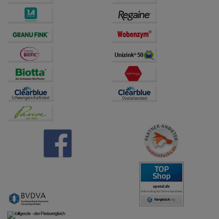
auch auf Ihre Bedürfnisse zugeschrittene Inhalte
anzuzeigen und unser Partnerprogramm zu
betreiben.
Statistik & Tracking:
Hierüber lassen sich
Informationen über die Art und Weise der Nutzung
unserer Website sammeln, mit deren Hilfe wir unsere
Website weiter für Sie optimieren können, den Inhalt
auf unserer Website aber auch die Werbung auf
Drittseiten möglichst relevant für Sie zu gestalten.
Bitte beachten Sie, dass Daten hierfür teilweise an
Dritte wie z.B. Google oder soziale Medien
übertragen werden.