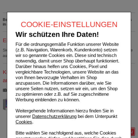
Bei Schmerzen oder Fieber ohne ärztlichen Rat nicht länger anwenden als
COOKIE-EINSTELLUNGEN
in der Packungsbeilage vorgegeben!
Wir schützen Ihre Daten!
Einkaufsliste auswählen
Für die ordnungsgemäße Funktion unserer Website
(z.B. Navigation, Warenkorb, Kundenkonto) setzen
Sie müssen
sich anmelden
um den ausgewählten Artikel in eine Einkaufsliste
wir so genannte Cookies ein. Diese sind technisch
aufzunehmen.
notwendig, damit unser Shop überhaupt funktioniert.
Darüber hinaus helfen uns Cookies, Pixel und
Kunden, die dieses Produkt gekauft haben, kauften
vergleichbare Technologien, unsere Website an das
von Ihnen bevorzugte Verhalten im Shop
auch
anzupassen. Die Informationen darüber, wie Sie
unsere Seiten nutzen, setzen wir ein, um den Shop
IBUPROFEN Heumann Schmerztabletten 400 mg
zu optimieren oder z.B. auf Sie zugeschnittene
HEUMANN PHARMA GmbH
6
Werbung einblenden zu können.
& Co. Generica KG
UVP
**
11,84 €
07728561
Unser Preis
*
2,49 €
Weitergehende Informationen hierzu finden Sie in
50
St
Filmtabletten
Sie sparen
9,35 €
(
79%
)
unserer
Datenschutzerklärung
bei dem Unterpunkt
Max. Abgabe:
2
Cookies
.
Details
Bitte wählen Sie nachfolgend aus, welche Cookies