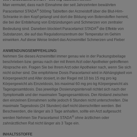
Man vermutet, dass nach Einnahme der seit Jahrzehnten bewährten
®
Paracetamol STADA
500mg Tabletten der Arzneistoff über die Blut-Hirn-
Schranke in den Kopf gelangt und dort die Bildung von Botenstoffen hemmt,
die bei der Entstehung von Entzündungen und Schmerzen von zentraler
®
Bedeutung sind. Daneben blockiert Paracetamol STADA
die Effekte von
Substanzen, die auf das Regulationszentrum der Temperatur im Gehirn
einwirken. Auf diese Weise lindert das Arzneimittel Schmerzen und Fieber
ANWENDUNGSEMPFEHLUNG:
Nehmen Sie dieses Arzneimittel immer genau wie in der Packungsbeilage
beschrieben bzw. genau nach der mit Ihrem Arzt oder Apotheker getroffenen
Absprache ein. Fragen Sie bei Ihrem Arzt oder Apotheker nach, wenn Sie sich
nicht sicher sind. Die empfohlene Dosis Paracetamol wird in Abhängigkeit von
Körpergewicht und Alter dosiert, in der Regel mit 10 bis 15 mg pro kg
Körpergewicht als Einzeldosis, bis maximal 60 mg pro kg Körpergewicht als
Tagesgesamtdosis. Das jeweilige Dosierungsintervall richtet sich nach der
Symptomatik und der maximalen Tagesgesamtdosis. Der Abstand zwischen
den einzelnen Einnahmen sollte jedoch 6 Stunden nicht unterschreiten. Die
maximale Tagesdosis (24 Stunden) darf nicht überschritten werden. Bei
Beschwerden, die länger als 3 Tage anhalten, sollte ein Arzt aufgesucht
®
werden Nehmen Sie Paracetamol STADA
ohne ärztlichen oder
zahnärztlichen Rat nicht länger als 3 Tage ein.
INHALTSSTOFFE