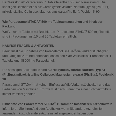
Der Wirkstoff ist: Paracetamol. 1 Tablette enthält 500 mg Paracetamol. Die
sonstigen Bestandteile sind: Carboxymethylstärke-Natrium (Typ A) (Ph.Eur.),
mikrokristalline Cellulose, Magnesiumstearat (Ph. Eur.), Povidon K 90
®
Wie Paracetamol STADA
500 mg Tabletten aussehen und Inhalt der
Packung
®
Weiße, runde Tablette mit Bruchkerbe. Paracetamol STADA
500 mg Tabletten
sind in Packungen mit 10 und 20 Tabletten erhältlich.
HÄUFIGE FRAGEN & ANTWORTEN
®
Beeinflusst die Einnahme von Paracetamol STADA
die Verkehrstüchtigkeit
und Fähigkeit zum Bedienen von Maschinen?Der Wirkstoff ist: Paracetamol. 1
Tablette enthält 500 mg Paracetamol.
Die sonstigen Bestandteile sind:
Carboxymethylstärke-Natrium (Typ A)
(Ph.Eur.), mikrokristalline Cellulose, Magnesiumstearat (Ph. Eur.), Povidon K
90
®
Paracetamol STADA
hat keinen Einfluss auf die Verkehrstüchtigkeit und das
Bedienen von Maschinen. Trotzdem ist nach Einnahme eines Schmerzmittels
immer Vorsicht geboten.
®
Einnahme von Paracetamol STADA
zusammen mit anderen Arzneimitteln
Informieren Sie Ihren Arzt oder Apotheker, wenn Sie andere Arzneimittel
anwenden, kürzlich andere Arzneimittel angewendet haben oder