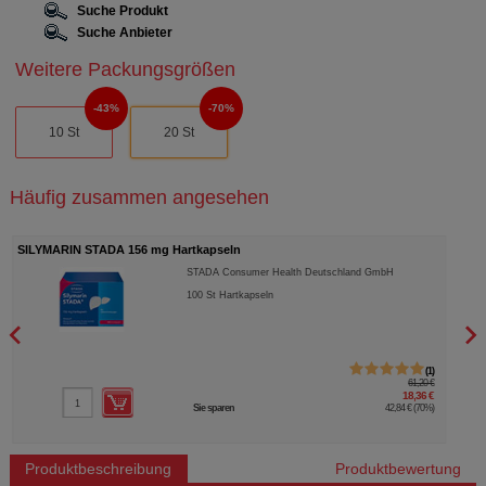
Suche Produkt
Suche Anbieter
Weitere Packungsgrößen
43%
70%
10 St
20 St
Häufig zusammen angesehen
SILYMARIN STADA 156 mg Hartkapseln
DICL
STADA Consumer Health Deutschland GmbH
100
St
Hartkapseln
1
61,20 €
18,36 €
Sie sparen
42,84 €
(
70%
)
Produktbeschreibung
Produktbewertung