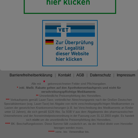
Barrierefreiheitserklärung
Kontakt
AGB
Datenschutz
Impressum
Alle mit
gekennzeichneten Felder sind Pflichtangaben.
*
inkl. MwSt. Rabatte gelten auf den Apothekenverkaufspreis und nicht für
verschreibungspflichtige Medikamente.
**
Unverbindliche Preisempfehlung des Herstellers.
***
Verkaufspreis gemäß Lauer-Taxe; verbindlicher Abrechnungspreis nach der Großen Deutschen
Spezialitätentaxe (sog. Lauer-Taxe) bei Abgabe von nicht verschreibungspflichtigen Medikamenten zu
Lasten der gesetzlichen Krankenversicherungen (z.B. bei Verschreibung des Medikaments an Kinder
unter 12 Jahren), die sich gemäß §129 Abs. 5a SGB V aus dem Abgabepreis des pharmazeutischen
Unternehmens und der Arzneimittelpreisverordnung in der Fassung zum 31.12.2003 ergibt. Es handelt
sich
nicht
um die unverbindliche Preisempfehlung des Herstellers.
****
BK: Beschaffungskosten. Diese Summe fällt zusätzlich an, da der Artikel direkt vom Hersteller
bezogen werden muss.
*****
verw. bis: Verwendbar bis.