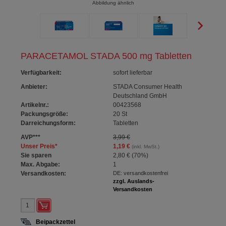
Abbildung ähnlich
PARACETAMOL STADA 500 mg Tabletten
Verfügbarkeit
:
sofort lieferbar
Anbieter:
STADA Consumer Health
Deutschland GmbH
Artikelnr.:
00423568
Packungsgröße:
20
St
Darreichungsform:
Tabletten
AVP
***
3,99 €
Unser Preis
*
1,19 €
(inkl. MwSt.)
Sie sparen
2,80 €
(
70%
)
Max. Abgabe:
1
Versandkosten:
DE: versandkostenfrei
zzgl. Auslands-
Versandkosten
Beipackzettel