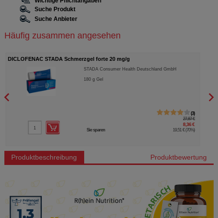
Wichtige Pflichtangaben
Suche Produkt
Suche Anbieter
Häufig zusammen angesehen
DICLOFENAC STADA Schmerzgel forte 20 mg/g
SILY
STADA Consumer Health Deutschland GmbH
180
g
Gel
3
27,87 €
8,36 €
Sie sparen
19,51 €
(
70%
)
Produktbeschreibung
Produktbewertung