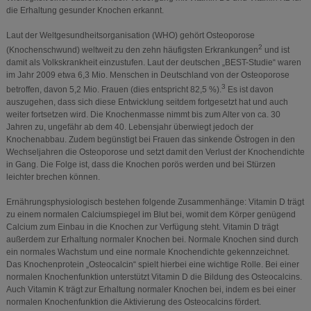
die Erhaltung gesunder Knochen erkannt.
Laut der Weltgesundheitsorganisation (WHO) gehört Osteoporose
2
(Knochenschwund) weltweit zu den zehn häufigsten Erkrankungen
und ist
damit als Volkskrankheit einzustufen. Laut der deutschen „BEST-Studie“ waren
im Jahr 2009 etwa 6,3 Mio. Menschen in Deutschland von der Osteoporose
3
betroffen, davon 5,2 Mio. Frauen (dies entspricht 82,5 %).
Es ist davon
auszugehen, dass sich diese Entwicklung seitdem fortgesetzt hat und auch
weiter fortsetzen wird. Die Knochenmasse nimmt bis zum Alter von ca. 30
Jahren zu, ungefähr ab dem 40. Lebensjahr überwiegt jedoch der
Knochenabbau. Zudem begünstigt bei Frauen das sinkende Östrogen in den
Wechseljahren die Osteoporose und setzt damit den Verlust der Knochendichte
in Gang. Die Folge ist, dass die Knochen porös werden und bei Stürzen
leichter brechen können.
Ernährungsphysiologisch bestehen folgende Zusammenhänge: Vitamin D trägt
zu einem normalen Calciumspiegel im Blut bei, womit dem Körper genügend
Calcium zum Einbau in die Knochen zur Verfügung steht. Vitamin D trägt
außerdem zur Erhaltung normaler Knochen bei. Normale Knochen sind durch
ein normales Wachstum und eine normale Knochendichte gekennzeichnet.
Das Knochenprotein „Osteocalcin“ spielt hierbei eine wichtige Rolle. Bei einer
normalen Knochenfunktion unterstützt Vitamin D die Bildung des Osteocalcins.
Auch Vitamin K trägt zur Erhaltung normaler Knochen bei, indem es bei einer
normalen Knochenfunktion die Aktivierung des Osteocalcins fördert.