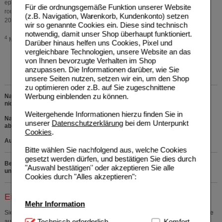
epidemiology of osteoporosis–Bone Evaluation Study (BEST): an analysis of
Für die ordnungsgemäße Funktion unserer Website
routine health insurance data. Deutsches Ärzteblatt international.
(z.B. Navigation, Warenkorb, Kundenkonto) setzen
2013;110(4):52-7.
wir so genannte Cookies ein. Diese sind technisch
notwendig, damit unser Shop überhaupt funktioniert.
4
MCT: Mittelkettige Triglyceride
Darüber hinaus helfen uns Cookies, Pixel und
vergleichbare Technologien, unsere Website an das
von Ihnen bevorzugte Verhalten im Shop
anzupassen. Die Informationen darüber, wie Sie
unsere Seiten nutzen, setzen wir ein, um den Shop
zu optimieren oder z.B. auf Sie zugeschnittene
Werbung einblenden zu können.
Nahrungsergänzungsmittel. Die empfohlene Verzehrmenge pro Tag darf
nicht überschritten werden.
Weitergehende Informationen hierzu finden Sie in
Nahrungsergänzungsmittel sind kein Ersatz für eine ausgewogene,
unserer
Datenschutzerklärung
bei dem Unterpunkt
abwechslungsreiche Ernährung und eine gesunde Lebensweise.
Cookies
.
Außerhalb der Reichweite von Kindern lagern.
Bitte wählen Sie nachfolgend aus, welche Cookies
gesetzt werden dürfen, und bestätigen Sie dies durch
Bei Fragen zu den Inhaltsstoffen rufen Sie uns bitte kostenfrei
"Auswahl bestätigen" oder akzeptieren Sie alle
unter 0800 - 10 11 422 an.
Cookies durch "Alles akzeptieren":
Einkaufsliste auswählen
Mehr Information
Sie müssen
sich anmelden
um den ausgewählten Artikel in eine Einkaufsliste
Technisch Notwendig:
Technisch erforderlich
Hierbei handelt es sich um
Komfort
aufzunehmen.