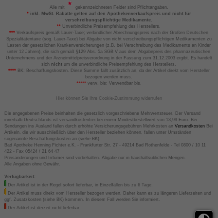
Alle mit
gekennzeichneten Felder sind Pflichtangaben.
*
inkl. MwSt. Rabatte gelten auf den Apothekenverkaufspreis und nicht für
verschreibungspflichtige Medikamente.
**
Unverbindliche Preisempfehlung des Herstellers.
***
Verkaufspreis gemäß Lauer-Taxe; verbindlicher Abrechnungspreis nach der Großen Deutschen
Spezialitätentaxe (sog. Lauer-Taxe) bei Abgabe von nicht verschreibungspflichtigen Medikamenten zu
Lasten der gesetzlichen Krankenversicherungen (z.B. bei Verschreibung des Medikaments an Kinder
unter 12 Jahren), die sich gemäß §129 Abs. 5a SGB V aus dem Abgabepreis des pharmazeutischen
Unternehmens und der Arzneimittelpreisverordnung in der Fassung zum 31.12.2003 ergibt. Es handelt
sich
nicht
um die unverbindliche Preisempfehlung des Herstellers.
****
BK: Beschaffungskosten. Diese Summe fällt zusätzlich an, da der Artikel direkt vom Hersteller
bezogen werden muss.
*****
verw. bis: Verwendbar bis.
Hier können Sie Ihre Cookie-Zustimmung widerrufen
Die angegebenen Preise beinhalten die gesetzlich vorgeschriebene Mehrwertsteuer. Der Versand
innerhalb Deutschlands ist versandkostenfrei bei einem Mindestbestellwert von 13,99 Euro. Bei
Sendungen ins Ausland fallen durch erhöhte Versicherungsgebühren Mehrkosten an
Versandkosten
Bei
Artikeln, die wir ausschließlich über den Hersteller beziehen können, fallen unter Umständen
sogenannte Beschaffungskosten an (siehe BK).
Bad Apotheke Henning Fichter e.K. - Frankfurter Str. 27 - 49214 Bad Rothenfelde - Tel 0800 / 10 11
422 - Fax 05424 / 21 64 47
Preisänderungen und Irrtümer sind vorbehalten. Abgabe nur in haushaltsüblichen Mengen.
Alle Angaben ohne Gewähr.
Verfügbarkeit:
Der Artikel ist in der Regel sofort lieferbar, in Einzelfällen bis zu 6 Tage.
Der Artikel muss direkt vom Hersteller bezogen werden. Daher kann es zu längeren Lieferzeiten und
ggf. Zusatzkosten (siehe BK) kommen. In diesem Fall werden Sie informiert.
Der Artikel ist derzeit nicht lieferbar.