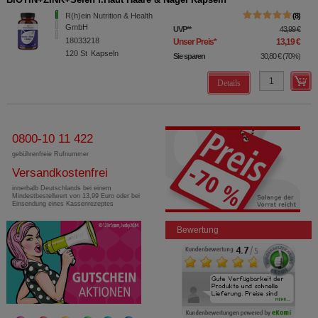
R(h)ein Nutrition & Health
8
GmbH
UVP
**
43,99 €
18033218
Unser Preis
*
13,19 €
120
St
Kapseln
Sie sparen
30,80 €
(
70%
)
Details
0800-10 11 422
gebührenfreie Rufnummer
Versandkostenfrei
innerhalb Deutschlands bei einem
Mindestbestellwert von 13,99 Euro oder bei
Einsendung eines Kassenrezeptes
Bewertung