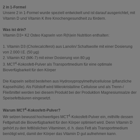
2 in 1-Formel
Unsere 2 in 1-Formel wurde speziell entwickelt und ist darauf ausgerichtet, mit
Vitamin D und Vitamin K Ihre Knochengesundheit zu fördern.
Was ist drin?
Vitamin D3+ K2 Osteo Kapseln von R(h)ein Nutrition enthalten:
1. Vitamin D3 (Cholecalciferol) aus Lanolin/ Schafswolle mit einer Dosierung
von 2.000 I.E. (50 µg)
2. Vitamin K2 (MK-7) mit einer Dosierung von 80 µg
4
3. MCT
-Kokosfett-Pulver als Transportmedium für eine optimale
Bioverfügbarkeit für den Körper
Die Kapseln selbst bestehen aus Hydroxypropylmethylcellulose (pflanzliche
Kapselhülle). Als Füllstoff wird Mikrokristalline Cellulose und als Trenn-/
Fließmittel werden bei diesem Produkt bei der Produktion Magnesiumsalze der
Speisefettsäuren eingesetzt.
4
Warum MCT
-Kokosfett-Pulver?
4
Wir setzen bewusst hochwertiges MCT
-Kokosfett-Pulver ein, mithilfe dessen
Fettgehalt die Bioverfügbarkeit für den Körper optimiert wird. Denn Vitamin D
gehört zu den fettlöslichen Vitaminen, d. h. dass Fett als Transportmedium
benötigt wird, damit der Körper das Vitamin D gut aufnehmen kann.