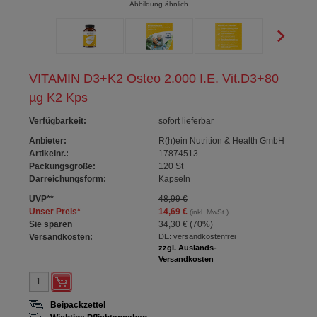
Abbildung ähnlich
VITAMIN D3+K2 Osteo 2.000 I.E. Vit.D3+80
µg K2 Kps
Verfügbarkeit
:
sofort lieferbar
Anbieter:
R(h)ein Nutrition & Health GmbH
Artikelnr.:
17874513
Packungsgröße:
120
St
Darreichungsform:
Kapseln
UVP
**
48,99 €
Unser Preis
*
14,69 €
(inkl. MwSt.)
Sie sparen
34,30 €
(
70%
)
Versandkosten:
DE: versandkostenfrei
zzgl. Auslands-
Versandkosten
Beipackzettel