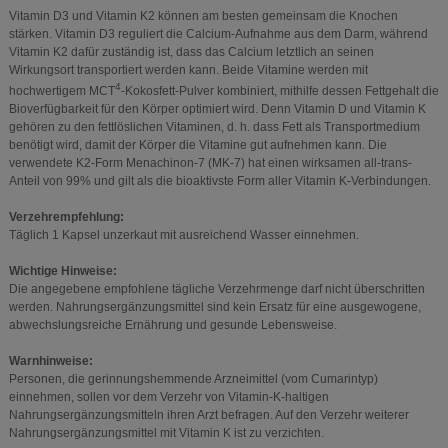
Vitamin D3 und Vitamin K2 können am besten gemeinsam die Knochen
stärken. Vitamin D3 reguliert die Calcium-Aufnahme aus dem Darm, während
Vitamin K2 dafür zuständig ist, dass das Calcium letztlich an seinen
Wirkungsort transportiert werden kann. Beide Vitamine werden mit
4
hochwertigem MCT
-Kokosfett-Pulver kombiniert, mithilfe dessen Fettgehalt die
Bioverfügbarkeit für den Körper optimiert wird. Denn Vitamin D und Vitamin K
gehören zu den fettlöslichen Vitaminen, d. h. dass Fett als Transportmedium
benötigt wird, damit der Körper die Vitamine gut aufnehmen kann. Die
verwendete K2-Form Menachinon-7 (MK-7) hat einen wirksamen all-trans-
Anteil von 99% und gilt als die bioaktivste Form aller Vitamin K-Verbindungen.
Verzehrempfehlung:
Täglich 1 Kapsel unzerkaut mit ausreichend Wasser einnehmen.
Wichtige Hinweise:
Die angegebene empfohlene tägliche Verzehrmenge darf nicht überschritten
werden. Nahrungsergänzungsmittel sind kein Ersatz für eine ausgewogene,
abwechslungsreiche Ernährung und gesunde Lebensweise.
Warnhinweise:
Personen, die gerinnungshemmende Arzneimittel (vom Cumarintyp)
einnehmen, sollen vor dem Verzehr von Vitamin-K-haltigen
Nahrungsergänzungsmitteln ihren Arzt befragen. Auf den Verzehr weiterer
Nahrungsergänzungsmittel mit Vitamin K ist zu verzichten.