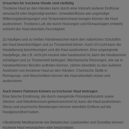
Ursachen für trockene Hände sind vielfältig
Trockene Haut an den Händen kann durch eine Vielzahl äußerer Einflüsse
verursacht oder begünstigt werden. Umwelteinflüsse wie ungünstige
Witterungsbedingungen und Temperaturschwan-kungen können die Haut
austrocknen. Trockene Luft, die durch Heizungen und Klimaanlagen entsteht,
entzieht der Haut ebenfalls Feuchtigkeit.
Zu häufiges und zu heißes Händewaschen kann den natürlichen Schutzfilm
der Haut beeinträchtigen und zu Trockenheit führen. Auch UV-Licht kann die
Hautalterung beschleunigen und die Haut austrocknen. Eine ungeeignete
Hautpflege, die z.B. nicht pH-neutral oder hautneutral ist, kann die Hautbarriere
schädigen und zu Trockenheit beitragen. Mechanische Reizungen, wie sie in
handwerklichen Berufen auftreten können, zählen ebenfalls zu den äußeren
Auslösern von trockener Haut an den Händen. Chemische Stoffe in
Reinigungs- und Waschmitteln können die Haut ebenfalls reizen und
austrocknen.
Auch innere Faktoren können zu trockener Haut beitragen
Eine falsche Ernährung, die durch mangelnde Flüssigkeitszufuhr sowie
Alkohol- und Nikotinkonsum gekennzeichnet ist, kann die Haut austrocknen.
Stress und psychische Belastungen können ebenfalls Einfluss auf die
Hautgesundheit haben.
• Bestimmte Medikamente wie Betablocker, Lipidsenker und Diuretika können
trockene Haut verursachen oder begünstigen.