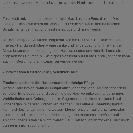
Talgdrüsen weniger Fett produzieren, was die Haut trocken und empfindlich
macht.
Zusätzlich entzieht die trockene Luft der Haut kostbare Feuchtigkeit. Das
ständige Händewaschen mit Wasser und Seife schwächt den natürlichen
Schutzmantel der Haut und lässt sie spröde und rissig werden.
Um dem entgegenzuwirken, empfiehlt sich die PHYSIOGEL Daily Moisture
Therapy Handwaschlotion – eine sanfte und milde Lösung für Ihre Hände.
Diese besondere Lotion reinigt Ihre Haut schonend und verleiht Ihnen ein
angenehmes Hautgefühl. Sie eignet sich nicht nur für die Hände, sondern kann
auch im Gesicht und am Körper verwendet werden.
2.Informationen zu trockener, sensibler Haut:
Trockene und sensible Haut braucht die richtige Pflege
Unsere Haut ist von Natur aus empfindlich, aber trockene Haut ist besonders
sensibel. Eine gesunde und geschmeidige Haut vermittelt ein angenehmes
Wohlbefinden und Geborgenheit. Im Gegensatz dazu kann trockene Haut
Unbehagen im ganzen Körper verursachen. Das äußere Spannungsgefühl
kann sich leicht nach innen fortsetzen. Menschen, die häufig unter gereizter,
trockener und juckender Haut leiden, reagieren manchmal nervöser und
empfindlicher als solche mit "dickerer" Haut. Tatsächlich ist trockene Haut auch
dünner in ihrer Beschaffenheit.