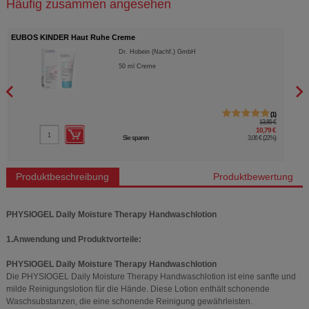
Häufig zusammen angesehen
EUBOS KINDER Haut Ruhe Creme
EUBO
Dr. Hobein (Nachf.) GmbH
50
ml
Creme
1
13,85 €
10,79 €
Sie sparen
3,06 €
(
22%
)
Produktbeschreibung
Produktbewertung
PHYSIOGEL Daily Moisture Therapy Handwaschlotion
1.Anwendung und Produktvorteile:
PHYSIOGEL Daily Moisture Therapy Handwaschlotion
Die PHYSIOGEL Daily Moisture Therapy Handwaschlotion ist eine sanfte und
milde Reinigungslotion für die Hände. Diese Lotion enthält schonende
Waschsubstanzen, die eine schonende Reinigung gewährleisten.