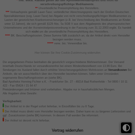
*
inkl. MwSt. Rabatte gelten auf den Apothekenverkaufspreis und nicht für
verschreibungspflichtige Medikamente.
**
Unverbindliche Preisempfehlung des Herstellers.
***
Verkaufspreis gemäß Lauer-Taxe; verbindlicher Abrechnungspreis nach der Großen Deutschen
Spezialitätentaxe (sog. Lauer-Taxe) bei Abgabe von nicht verschreibungspflichtigen Medikamenten zu
Lasten der gesetzlichen Krankenversicherungen (z.B. bei Verschreibung des Medikaments an Kinder
unter 12 Jahren), die sich gemäß §129 Abs. 5a SGB V aus dem Abgabepreis des pharmazeutischen
Unternehmens und der Arzneimittelpreisverordnung in der Fassung zum 31.12.2003 ergibt. Es handelt
sich
nicht
um die unverbindliche Preisempfehlung des Herstellers.
****
BK: Beschaffungskosten. Diese Summe fällt zusätzlich an, da der Artikel direkt vom Hersteller
bezogen werden muss.
*****
verw. bis: Verwendbar bis.
Hier können Sie Ihre Cookie-Zustimmung widerrufen
Die angegebenen Preise beinhalten die gesetzlich vorgeschriebene Mehrwertsteuer. Der Versand
innerhalb Deutschlands ist versandkostenfrei bei einem Mindestbestellwert von 13,99 Euro. Bei
Sendungen ins Ausland fallen durch erhöhte Versicherungsgebühren Mehrkosten an
Versandkosten
Bei
Artikeln, die wir ausschließlich über den Hersteller beziehen können, fallen unter Umständen
sogenannte Beschaffungskosten an (siehe BK).
Bad Apotheke Henning Fichter e.K. - Frankfurter Str. 27 - 49214 Bad Rothenfelde - Tel 0800 / 10 11
422 - Fax 05424 / 21 64 47
Preisänderungen und Irrtümer sind vorbehalten. Abgabe nur in haushaltsüblichen Mengen.
Alle Angaben ohne Gewähr.
Verfügbarkeit:
Der Artikel ist in der Regel sofort lieferbar, in Einzelfällen bis zu 6 Tage.
Der Artikel muss direkt vom Hersteller bezogen werden. Daher kann es zu längeren Lieferzeiten und
ggf. Zusatzkosten (siehe BK) kommen. In diesem Fall werden Sie informiert.
Der Artikel ist derzeit nicht lieferbar.
Vertrag widerrufen