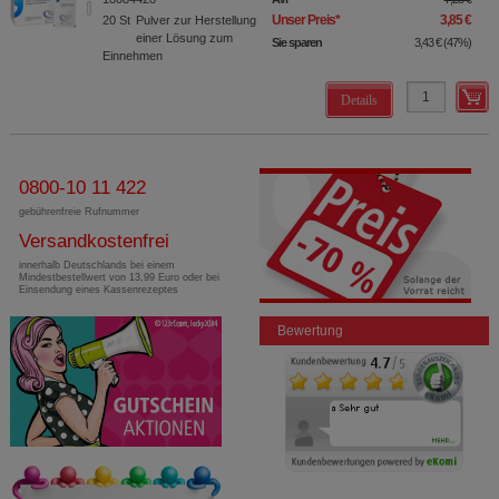
Unser Preis
*
3,85 €
20
St
Pulver zur Herstellung
einer Lösung zum
Sie sparen
3,43 €
(
47%
)
Einnehmen
Details
0800-10 11 422
gebührenfreie Rufnummer
Versandkostenfrei
innerhalb Deutschlands bei einem
Mindestbestellwert von 13,99 Euro oder bei
Einsendung eines Kassenrezeptes
Bewertung