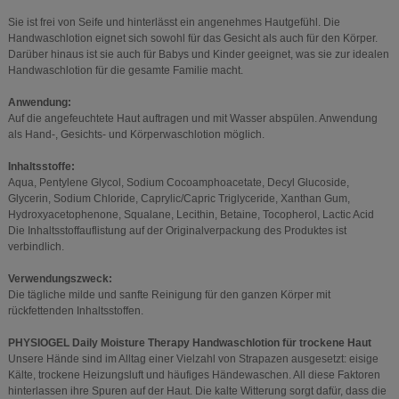
Sie ist frei von Seife und hinterlässt ein angenehmes Hautgefühl. Die
Handwaschlotion eignet sich sowohl für das Gesicht als auch für den Körper.
Darüber hinaus ist sie auch für Babys und Kinder geeignet, was sie zur idealen
Handwaschlotion für die gesamte Familie macht.
Anwendung:
Auf die angefeuchtete Haut auftragen und mit Wasser abspülen. Anwendung
als Hand-, Gesichts- und Körperwaschlotion möglich.
Inhaltsstoffe:
Aqua, Pentylene Glycol, Sodium Cocoamphoacetate, Decyl Glucoside,
Glycerin, Sodium Chloride, Caprylic/Capric Triglyceride, Xanthan Gum,
Hydroxyacetophenone, Squalane, Lecithin, Betaine, Tocopherol, Lactic Acid
Die Inhaltsstoffauflistung auf der Originalverpackung des Produktes ist
verbindlich.
Verwendungszweck:
Die tägliche milde und sanfte Reinigung für den ganzen Körper mit
rückfettenden Inhaltsstoffen.
PHYSIOGEL Daily Moisture Therapy Handwaschlotion für trockene Haut
Unsere Hände sind im Alltag einer Vielzahl von Strapazen ausgesetzt: eisige
Kälte, trockene Heizungsluft und häufiges Händewaschen. All diese Faktoren
hinterlassen ihre Spuren auf der Haut. Die kalte Witterung sorgt dafür, dass die