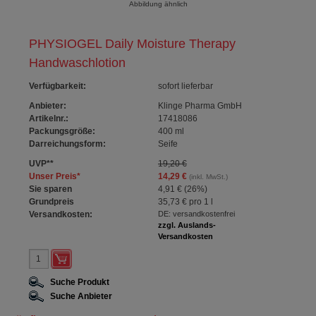
Abbildung ähnlich
PHYSIOGEL Daily Moisture Therapy
Handwaschlotion
Verfügbarkeit
:
sofort lieferbar
Anbieter:
Klinge Pharma GmbH
Artikelnr.:
17418086
Packungsgröße:
400
ml
Darreichungsform:
Seife
UVP
**
19,20 €
Unser Preis
*
14,29 €
(inkl. MwSt.)
Sie sparen
4,91 €
(
26%
)
Grundpreis
35,73 €
pro 1 l
Versandkosten:
DE: versandkostenfrei
zzgl. Auslands-
Versandkosten
Suche Produkt
Suche Anbieter