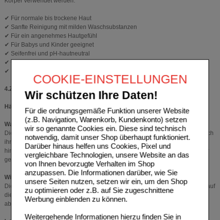
Körper verwendet werden.
✔ Für normale bis trockene Haut
✔ Sanfte Reinigung mit milden Waschsubstanzen
✔ Für ein angenehmes Hautgefühl
✔ Für Babys und Kinder geeignet
✔ Seifenfrei und pH-hautneutral
✔ Ohne Duft- und Farbstoffe
✔ Hergestellt in Deutschland
COOKIE-EINSTELLUNGEN
4.Zusätzliche Informationen – FAQs
Wir schützen Ihre Daten!
Häufige Fragen zur PHYSIOGEL Daily Moisture Therapy Handwaschlotion
Für die ordnungsgemäße Funktion unserer Website
(z.B. Navigation, Warenkorb, Kundenkonto) setzen
Was ist das Besondere an dieser Handwaschlotion?
wir so genannte Cookies ein. Diese sind technisch
Die PHYSIOGEL Daily Moisture Therapy Handwaschlotion zeichnet sich durch
notwendig, damit unser Shop überhaupt funktioniert.
ihre sanfte und milde Formel aus. Sie reinigt die Hände schonend und
Darüber hinaus helfen uns Cookies, Pixel und
hinterlässt ein angenehmes Hautgefühl. Zudem ist sie für Gesicht und Körper
vergleichbare Technologien, unsere Website an das
geeignet.
von Ihnen bevorzugte Verhalten im Shop
anzupassen. Die Informationen darüber, wie Sie
Wie wird die Handwaschlotion richtig angewendet?
unsere Seiten nutzen, setzen wir ein, um den Shop
Die Anwendung der Handwaschlotion ist simpel: Die Handwaschlotion wird auf
zu optimieren oder z.B. auf Sie zugeschnittene
die angefeuchtete Haut aufgetragen und anschließend gründlich mit Wasser
Werbung einblenden zu können.
abgespült.
Weitergehende Informationen hierzu finden Sie in