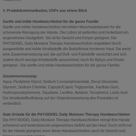
3. Produktkommunikation, USPs aus einem Blick
Sanfte und milde Handwaschlotion für die ganze Familie
Sanfte und milde Handwaschlotion mit milden Waschsubstanzen für die
schonende Reinigung der Hände. Die Lotion ist seifenfrei und hinterlässt ein
angenehmes Hautgefühl. Sie ist für Gesicht und Körper geeignet. Die
PHYSIOGEL Daily Moisture Therapy Handwaschlotion respektiert durch
ausgewählte und milde Inhaltsstoffe die Bedürfnisse trockener Haut. Sie weist
eine Zusammensetzung auf, die auf Duft- und Farbstoffe verzichtet und sich
zudem durch wenige Inhaltsstoffe auszeichnet. Auch für Babys und Kinder
geeignet - Die sanfte und milde Handwaschlotion für die ganze Familie.
Zusammensetzung:
Aqua, Pentylene Glycol, Sodium Cocoamphoacetate, Decyl Glucoside,
Glycerin, Sodium Chloride, Caprylic/Capric Triglyceride, Xanthan Gum,
Hydroxyacetophenone, Squalane, Lecithin, Betaine, Tocopherol, Lactic Acid.
Die Inhaltsstoffauflistung auf der Originalverpackung des Produktes ist
verbindlich.
Gute Gründe für die PHYSIOGEL Daily Moisture Therapy Handwaschlotion
Die PHYSIOGEL Daily Moisture Therapy Handwaschlotion reinigt Ihre Hände
schonend und hinterlässt ein angenehmes Gefühl auf der Haut. Doch nicht nur
für die Hände geeignet, kann diese Handwaschlotion auch für Gesicht und