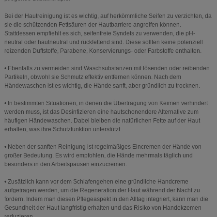
Bei der Hautreinigung ist es wichtig, auf herkömmliche Seifen zu verzichten, da
sie die schützenden Fettsäuren der Hautbarriere angreifen können.
Stattdessen empfiehlt es sich, seifenfreie Syndets zu verwenden, die pH-
neutral oder hautneutral und rückfettend sind. Diese sollten keine potenziell
reizenden Duftstoffe, Parabene, Konservierungs- oder Farbstoffe enthalten.
• Ebenfalls zu vermeiden sind Waschsubstanzen mit lösenden oder reibenden
Partikeln, obwohl sie Schmutz effektiv entfernen können. Nach dem
Händewaschen ist es wichtig, die Hände sanft, aber gründlich zu trocknen.
• In bestimmten Situationen, in denen die Übertragung von Keimen verhindert
werden muss, ist das Desinfizieren eine hautschonendere Alternative zum
häufigen Händewaschen. Dabei bleiben die natürlichen Fette auf der Haut
erhalten, was ihre Schutzfunktion unterstützt.
• Neben der sanften Reinigung ist regelmäßiges Eincremen der Hände von
großer Bedeutung. Es wird empfohlen, die Hände mehrmals täglich und
besonders in den Arbeitspausen einzucremen.
• Zusätzlich kann vor dem Schlafengehen eine gründliche Handcreme
aufgetragen werden, um die Regeneration der Haut während der Nacht zu
fördern. Indem man diesen Pflegeaspekt in den Alltag integriert, kann man die
Gesundheit der Haut langfristig erhalten und das Risiko von Handekzemen
reduzieren.