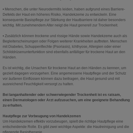
• Menschen, die unter Neurodermitis leiden, haben aufgrund eines Barriere-
Defekts der Haut ein höheres Risiko, Handekzeme zu entwickeln. Eine
konsequente Basispflege zur Stärkung der Hautbarriere ist daher besonders
wichtig. Mit zunehmendem Alter neigt die Haut generell zur Trockenheit.
• Zusätzlich können trockene und rissige Hände sowie Handekzeme auch als
Begleiterscheinungen oder Folgen weiterer Krankheiten auftreten. Menschen
mit Diabetes, Schuppenflechte (Psoriasis), Ichthyose, Allergien oder einer
Schilddrüsenunterfunktion sind ebenfalls anfälliger für trockene Haut an den
Händen.
Es ist wichtig, die Ursachen für trockene Haut an den Händen zu kennen, um
gezielt dagegen vorzugehen. Eine angemessene Hautpflege und der Schutz
vor äußeren Einflüssen können dazu beitragen, die Haut gesund und mit
ausreichend Feuchtigkeit versorgt zu halten.
Bei langanhaltender oder schwerwiegender Trockenheit ist es ratsam,
einen Dermatologen oder Arzt aufzusuchen, um eine geeignete Behandlung
zu erhalten.
Hautpflege zur Vorbeugung von Handekzemen
Um Handekzemen effektiv vorzubeugen, spielt die richtige Hautpflege eine
entscheidende Rolle. Es gibt zwei wichtige Aspekte: die Hautreinigung und die
pflegende Basistherapie.