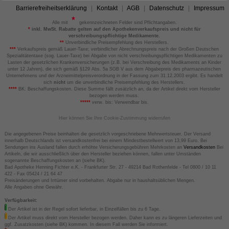
Barrierefreiheitserklärung
Kontakt
AGB
Datenschutz
Impressum
Alle mit
gekennzeichneten Felder sind Pflichtangaben.
*
inkl. MwSt. Rabatte gelten auf den Apothekenverkaufspreis und nicht für
verschreibungspflichtige Medikamente.
**
Unverbindliche Preisempfehlung des Herstellers.
***
Verkaufspreis gemäß Lauer-Taxe; verbindlicher Abrechnungspreis nach der Großen Deutschen
Spezialitätentaxe (sog. Lauer-Taxe) bei Abgabe von nicht verschreibungspflichtigen Medikamenten zu
Lasten der gesetzlichen Krankenversicherungen (z.B. bei Verschreibung des Medikaments an Kinder
unter 12 Jahren), die sich gemäß §129 Abs. 5a SGB V aus dem Abgabepreis des pharmazeutischen
Unternehmens und der Arzneimittelpreisverordnung in der Fassung zum 31.12.2003 ergibt. Es handelt
sich
nicht
um die unverbindliche Preisempfehlung des Herstellers.
****
BK: Beschaffungskosten. Diese Summe fällt zusätzlich an, da der Artikel direkt vom Hersteller
bezogen werden muss.
*****
verw. bis: Verwendbar bis.
Hier können Sie Ihre Cookie-Zustimmung widerrufen
Die angegebenen Preise beinhalten die gesetzlich vorgeschriebene Mehrwertsteuer. Der Versand
innerhalb Deutschlands ist versandkostenfrei bei einem Mindestbestellwert von 13,99 Euro. Bei
Sendungen ins Ausland fallen durch erhöhte Versicherungsgebühren Mehrkosten an
Versandkosten
Bei
Artikeln, die wir ausschließlich über den Hersteller beziehen können, fallen unter Umständen
sogenannte Beschaffungskosten an (siehe BK).
Bad Apotheke Henning Fichter e.K. - Frankfurter Str. 27 - 49214 Bad Rothenfelde - Tel 0800 / 10 11
422 - Fax 05424 / 21 64 47
Preisänderungen und Irrtümer sind vorbehalten. Abgabe nur in haushaltsüblichen Mengen.
Alle Angaben ohne Gewähr.
Verfügbarkeit:
Der Artikel ist in der Regel sofort lieferbar, in Einzelfällen bis zu 6 Tage.
Der Artikel muss direkt vom Hersteller bezogen werden. Daher kann es zu längeren Lieferzeiten und
ggf. Zusatzkosten (siehe BK) kommen. In diesem Fall werden Sie informiert.