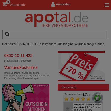
0
Anmelden
Warenkorb
Der Artikel 80032600 STD Test standard Urin+vaginal wurde nicht gefunden!
0800-10 11 422
gebührenfreie Rufnummer
Versandkostenfrei
innerhalb Deutschlands bei einem
Mindestbestellwert von 13,99 Euro oder bei
Einsendung eines Kassenrezeptes
Bewertung