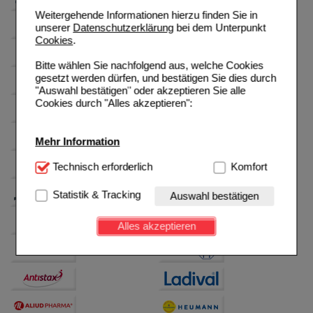
Weitergehende Informationen hierzu finden Sie in
unserer
Datenschutzerklärung
bei dem Unterpunkt
Cookies
.
Bitte wählen Sie nachfolgend aus, welche Cookies
gesetzt werden dürfen, und bestätigen Sie dies durch
"Auswahl bestätigen" oder akzeptieren Sie alle
Cookies durch "Alles akzeptieren":
Mehr Information
Technisch Notwendig:
Technisch erforderlich
Hierbei handelt es sich um
Komfort
Cookies, die für die Grundfunktionen unserer
Website notwendig sind (z.B. Navigation, Warenkorb,
Statistik & Tracking
Auswahl bestätigen
Kundenkonto), weshalb auf diese nicht verzichtet
werden kann.
Alles akzeptieren
Komfort:
Diese Cookies werden genutzt um das
Einkaufserlebnis noch ansprechender zu gestalten,
beispielsweise für die Wiedererkennung des
Besuchers oder unsere Seite an bevorzugte
Verhaltensweisen (z.B. Spracheinstellung)
anzupassen. Komfort-Cookies ermöglichen es uns