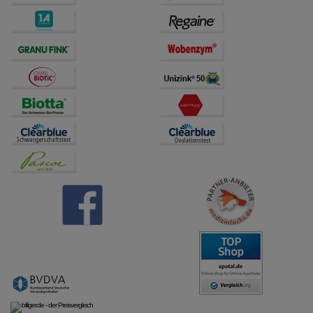
auch auf Ihre Bedürfnisse zugeschrittene Inhalte
anzuzeigen und unser Partnerprogramm zu
betreiben.
Statistik & Tracking:
Hierüber lassen sich
Informationen über die Art und Weise der Nutzung
unserer Website sammeln, mit deren Hilfe wir unsere
Website weiter für Sie optimieren können, den Inhalt
auf unserer Website aber auch die Werbung auf
Drittseiten möglichst relevant für Sie zu gestalten.
Bitte beachten Sie, dass Daten hierfür teilweise an
Dritte wie z.B. Google oder soziale Medien
übertragen werden.