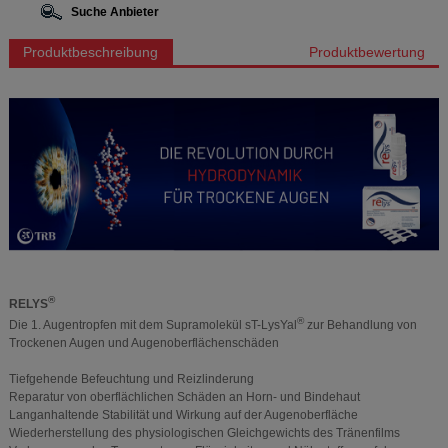
Suche Anbieter
Produktbeschreibung
Produktbewertung
®
RELYS
®
Die 1. Augentropfen mit dem Supramolekül sT-LysYal
zur Behandlung von
Trockenen Augen und Augenoberflächenschäden
Tiefgehende Befeuchtung und Reizlinderung
Reparatur von oberflächlichen Schäden an Horn- und Bindehaut
Langanhaltende Stabilität und Wirkung auf der Augenoberfläche
Wiederherstellung des physiologischen Gleichgewichts des Tränenfilms