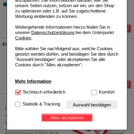
anzupassen. Die Informationen darüber, wie Sie
pharm.Fabrik GmbH
UVP
**
10,95 €
unsere Seiten nutzen, setzen wir ein, um den Shop
07707211
Unser Preis
*
9,29 €
zu optimieren oder z.B. auf Sie zugeschnittene
1X10
g
Augengel
Sie sparen
1,66 €
(
15%
)
Werbung einblenden zu können.
Grundpreis
929,00 €
pro 1 kg
Weitergehende Informationen hierzu finden Sie in
Details
unserer
Datenschutzerklärung
bei dem Unterpunkt
Cookies
.
EVOTEARS Omega Augentropfen
Bitte wählen Sie nachfolgend aus, welche Cookies
URSAPHARM Arzneimittel
8
gesetzt werden dürfen, und bestätigen Sie dies durch
GmbH
UVP
**
21,95 €
"Auswahl bestätigen" oder akzeptieren Sie alle
14061175
Unser Preis
*
15,99 €
Cookies durch "Alles akzeptieren":
3
ml
Augentropfen
Sie sparen
5,96 €
(
27%
)
Grundpreis
5.330,00 €
pro 1 l
Mehr Information
Details
Technisch Notwendig:
Technisch erforderlich
Hierbei handelt es sich um
Komfort
Cookies, die für die Grundfunktionen unserer
Website notwendig sind (z.B. Navigation, Warenkorb,
Statistik & Tracking
Auswahl bestätigen
Kundenkonto), weshalb auf diese nicht verzichtet
0800-10 11 422
werden kann.
gebührenfreie Rufnummer
Alles akzeptieren
Versandkostenfrei
Komfort:
Diese Cookies werden genutzt um das
Einkaufserlebnis noch ansprechender zu gestalten,
innerhalb Deutschlands bei einem
Mindestbestellwert von 13,99 Euro oder bei