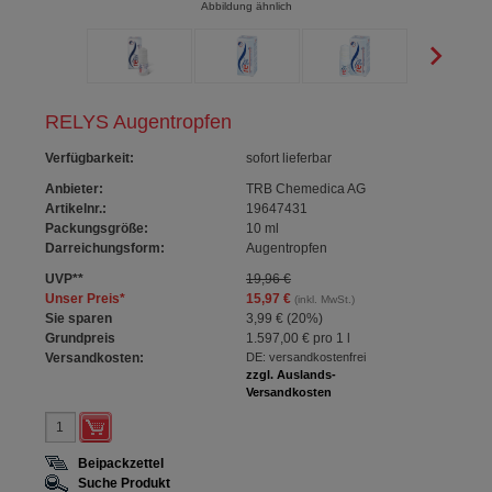
Abbildung ähnlich
RELYS Augentropfen
Verfügbarkeit
:
sofort lieferbar
Anbieter:
TRB Chemedica AG
Artikelnr.:
19647431
Packungsgröße:
10
ml
Darreichungsform:
Augentropfen
UVP
**
19,96 €
Unser Preis
*
15,97 €
(inkl. MwSt.)
Sie sparen
3,99 €
(
20%
)
Grundpreis
1.597,00 €
pro 1 l
Versandkosten:
DE: versandkostenfrei
zzgl. Auslands-
Versandkosten
Beipackzettel
Suche Produkt