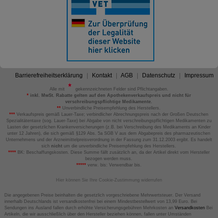
Barrierefreiheitserklärung
Kontakt
AGB
Datenschutz
Impressum
Alle mit
gekennzeichneten Felder sind Pflichtangaben.
*
inkl. MwSt. Rabatte gelten auf den Apothekenverkaufspreis und nicht für
verschreibungspflichtige Medikamente.
**
Unverbindliche Preisempfehlung des Herstellers.
***
Verkaufspreis gemäß Lauer-Taxe; verbindlicher Abrechnungspreis nach der Großen Deutschen
Spezialitätentaxe (sog. Lauer-Taxe) bei Abgabe von nicht verschreibungspflichtigen Medikamenten zu
Lasten der gesetzlichen Krankenversicherungen (z.B. bei Verschreibung des Medikaments an Kinder
unter 12 Jahren), die sich gemäß §129 Abs. 5a SGB V aus dem Abgabepreis des pharmazeutischen
Unternehmens und der Arzneimittelpreisverordnung in der Fassung zum 31.12.2003 ergibt. Es handelt
sich
nicht
um die unverbindliche Preisempfehlung des Herstellers.
****
BK: Beschaffungskosten. Diese Summe fällt zusätzlich an, da der Artikel direkt vom Hersteller
bezogen werden muss.
*****
verw. bis: Verwendbar bis.
Hier können Sie Ihre Cookie-Zustimmung widerrufen
Die angegebenen Preise beinhalten die gesetzlich vorgeschriebene Mehrwertsteuer. Der Versand
innerhalb Deutschlands ist versandkostenfrei bei einem Mindestbestellwert von 13,99 Euro. Bei
Sendungen ins Ausland fallen durch erhöhte Versicherungsgebühren Mehrkosten an
Versandkosten
Bei
Artikeln, die wir ausschließlich über den Hersteller beziehen können, fallen unter Umständen