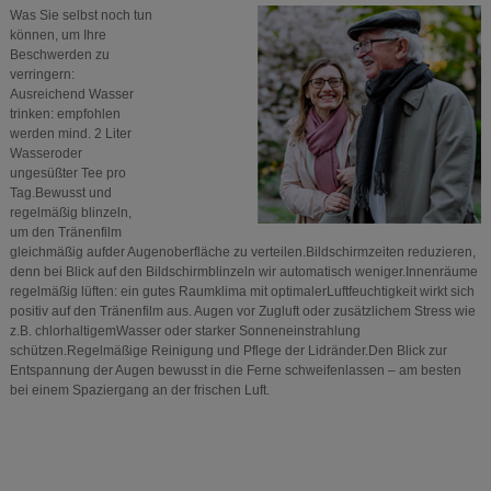
Was Sie selbst noch tun
können, um Ihre
Beschwerden zu
verringern:
Ausreichend Wasser
trinken: empfohlen
werden mind. 2 Liter
Wasseroder
ungesüßter Tee pro
Tag.Bewusst und
regelmäßig blinzeln,
um den Tränenfilm
gleichmäßig aufder Augenoberfläche zu verteilen.Bildschirmzeiten reduzieren,
denn bei Blick auf den Bildschirmblinzeln wir automatisch weniger.Innenräume
regelmäßig lüften: ein gutes Raumklima mit optimalerLuftfeuchtigkeit wirkt sich
positiv auf den Tränenfilm aus. Augen vor Zugluft oder zusätzlichem Stress wie
z.B. chlorhaltigemWasser oder starker Sonneneinstrahlung
schützen.Regelmäßige Reinigung und Pflege der Lidränder.Den Blick zur
Entspannung der Augen bewusst in die Ferne schweifenlassen – am besten
bei einem Spaziergang an der frischen Luft.