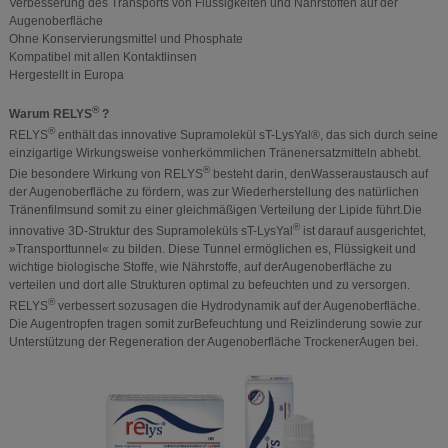
Verbesserung des Transports von Flüssigkeiten und Nährstoffen auf der
Augenoberfläche
Ohne Konservierungsmittel und Phosphate
Kompatibel mit allen Kontaktlinsen
Hergestellt in Europa
®
Warum RELYS
?
®
RELYS
enthält das innovative Supramolekül sT-LysYal®, das sich durch seine
einzigartige Wirkungsweise vonherkömmlichen Tränenersatzmitteln abhebt.
®
Die besondere Wirkung von RELYS
besteht darin, denWasseraustausch auf
der Augenoberfläche zu fördern, was zur Wiederherstellung des natürlichen
Tränenfilmsund somit zu einer gleichmäßigen Verteilung der Lipide führt.Die
®
innovative 3D-Struktur des Supramoleküls sT-LysYal
ist darauf ausgerichtet,
»Transporttunnel« zu bilden. Diese Tunnel ermöglichen es, Flüssigkeit und
wichtige biologische Stoffe, wie Nährstoffe, auf derAugenoberfläche zu
verteilen und dort alle Strukturen optimal zu befeuchten und zu versorgen.
®
RELYS
verbessert sozusagen die Hydrodynamik auf der Augenoberfläche.
Die Augentropfen tragen somit zurBefeuchtung und Reizlinderung sowie zur
Unterstützung der Regeneration der Augenoberfläche TrockenerAugen bei.