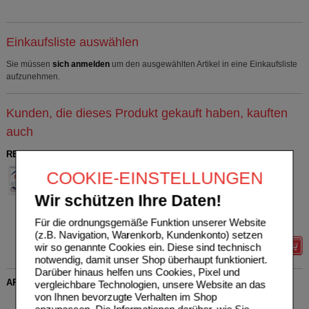
Einkaufsliste auswählen
Sie müssen
sich anmelden
um den ausgewählten Artikel in eine Einkaufsliste
aufzunehmen.
Kunden, die dieses Produkt gekauft haben, kauften
auch
RELYS Augentropfen Einmaldosen
TRB Chemedica AG
0
COOKIE-EINSTELLUNGEN
19647419
UVP
**
19,96 €
Unser Preis
*
15,97 €
20X0.35
ml
Wir schützen Ihre Daten!
Einzeldosispipetten
Sie sparen
3,99 €
(
20%
)
Für die ordnungsgemäße Funktion unserer Website
Grundpreis
2.281,43 €
pro 1 l
(z.B. Navigation, Warenkorb, Kundenkonto) setzen
wir so genannte Cookies ein. Diese sind technisch
Details
notwendig, damit unser Shop überhaupt funktioniert.
Darüber hinaus helfen uns Cookies, Pixel und
ARTELAC Nighttime Gel
vergleichbare Technologien, unsere Website an das
von Ihnen bevorzugte Verhalten im Shop
Dr. Gerhard Mann Chem.-
0