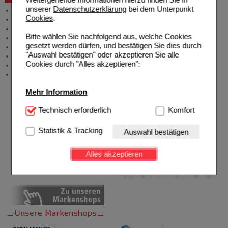
unserer
Datenschutzerklärung
bei dem Unterpunkt
Allgemeine Information
Cookies
.
Produktberatung
Meldung Arzneimittelrisiken
Bitte wählen Sie nachfolgend aus, welche Cookies
Zuzahlungsfreie Arzneien
gesetzt werden dürfen, und bestätigen Sie dies durch
Angebote & Downloads
"Auswahl bestätigen" oder akzeptieren Sie alle
Newsletter
Cookies durch "Alles akzeptieren":
Neukundenprämie
Stellenangebote
Mehr Information
Technisch Notwendig:
Technisch erforderlich
Hierbei handelt es sich um
Komfort
Cookies, die für die Grundfunktionen unserer
Website notwendig sind (z.B. Navigation, Warenkorb,
Statistik & Tracking
Auswahl bestätigen
Kundenkonto), weshalb auf diese nicht verzichtet
werden kann.
Alles akzeptieren
Komfort:
Diese Cookies werden genutzt um das
Einkaufserlebnis noch ansprechender zu gestalten,
beispielsweise für die Wiedererkennung des
Besuchers oder unsere Seite an bevorzugte
Verhaltensweisen (z.B. Spracheinstellung)
anzupassen. Komfort-Cookies ermöglichen es uns
auch auf Ihre Bedürfnisse zugeschrittene Inhalte