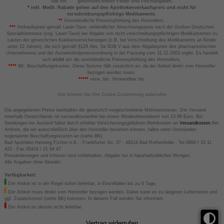
Alle mit
gekennzeichneten Felder sind Pflichtangaben.
*
inkl. MwSt. Rabatte gelten auf den Apothekenverkaufspreis und nicht für
verschreibungspflichtige Medikamente.
**
Unverbindliche Preisempfehlung des Herstellers.
***
Verkaufspreis gemäß Lauer-Taxe; verbindlicher Abrechnungspreis nach der Großen Deutschen
Spezialitätentaxe (sog. Lauer-Taxe) bei Abgabe von nicht verschreibungspflichtigen Medikamenten zu
Lasten der gesetzlichen Krankenversicherungen (z.B. bei Verschreibung des Medikaments an Kinder
unter 12 Jahren), die sich gemäß §129 Abs. 5a SGB V aus dem Abgabepreis des pharmazeutischen
Unternehmens und der Arzneimittelpreisverordnung in der Fassung zum 31.12.2003 ergibt. Es handelt
sich
nicht
um die unverbindliche Preisempfehlung des Herstellers.
****
BK: Beschaffungskosten. Diese Summe fällt zusätzlich an, da der Artikel direkt vom Hersteller
bezogen werden muss.
*****
verw. bis: Verwendbar bis.
Hier können Sie Ihre Cookie-Zustimmung widerrufen
Die angegebenen Preise beinhalten die gesetzlich vorgeschriebene Mehrwertsteuer. Der Versand
innerhalb Deutschlands ist versandkostenfrei bei einem Mindestbestellwert von 13,99 Euro. Bei
Sendungen ins Ausland fallen durch erhöhte Versicherungsgebühren Mehrkosten an
Versandkosten
Bei
Artikeln, die wir ausschließlich über den Hersteller beziehen können, fallen unter Umständen
sogenannte Beschaffungskosten an (siehe BK).
Bad Apotheke Henning Fichter e.K. - Frankfurter Str. 27 - 49214 Bad Rothenfelde - Tel 0800 / 10 11
422 - Fax 05424 / 21 64 47
Preisänderungen und Irrtümer sind vorbehalten. Abgabe nur in haushaltsüblichen Mengen.
Alle Angaben ohne Gewähr.
Verfügbarkeit:
Der Artikel ist in der Regel sofort lieferbar, in Einzelfällen bis zu 6 Tage.
Der Artikel muss direkt vom Hersteller bezogen werden. Daher kann es zu längeren Lieferzeiten und
ggf. Zusatzkosten (siehe BK) kommen. In diesem Fall werden Sie informiert.
Der Artikel ist derzeit nicht lieferbar.
Vertrag widerrufen