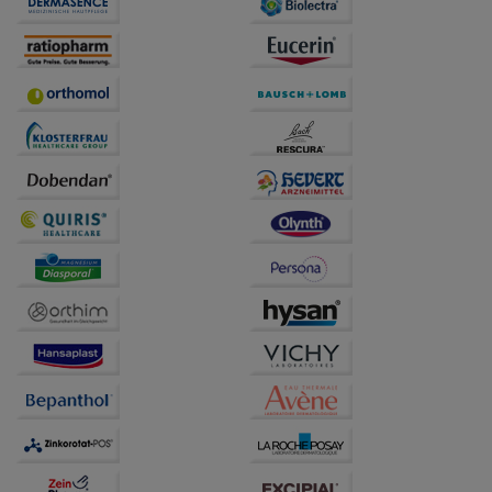
anzuzeigen und unser Partnerprogramm zu
betreiben.
Statistik & Tracking:
Hierüber lassen sich
Informationen über die Art und Weise der Nutzung
unserer Website sammeln, mit deren Hilfe wir unsere
Website weiter für Sie optimieren können, den Inhalt
auf unserer Website aber auch die Werbung auf
Drittseiten möglichst relevant für Sie zu gestalten.
Bitte beachten Sie, dass Daten hierfür teilweise an
Dritte wie z.B. Google oder soziale Medien
übertragen werden.