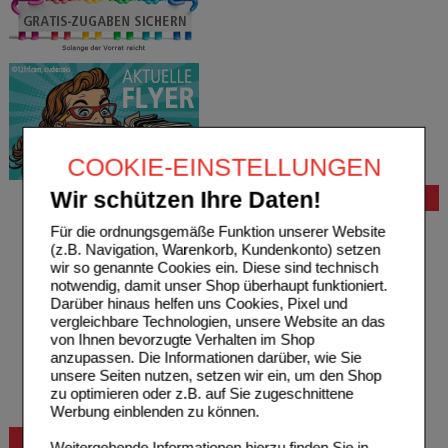
COOKIE-EINSTELLUNGEN
Wir schützen Ihre Daten!
Bestellung
Hilfe zur Anmeldung
Für die ordnungsgemäße Funktion unserer Website
Hilfe zum Bestellvorgang
(z.B. Navigation, Warenkorb, Kundenkonto) setzen
Zahlungsmöglichkeiten
wir so genannte Cookies ein. Diese sind technisch
Rezepte einlösen
notwendig, damit unser Shop überhaupt funktioniert.
Freiumschläge anfordern
Darüber hinaus helfen uns Cookies, Pixel und
Freiumschläge downloaden
vergleichbare Technologien, unsere Website an das
Auslandsbestellung
von Ihnen bevorzugte Verhalten im Shop
Reklamation
anzupassen. Die Informationen darüber, wie Sie
Widerrufsformular
unsere Seiten nutzen, setzen wir ein, um den Shop
Problembehebung
zu optimieren oder z.B. auf Sie zugeschnittene
Bestellschein
Werbung einblenden zu können.
Beratung und Service
Weitergehende Informationen hierzu finden Sie in