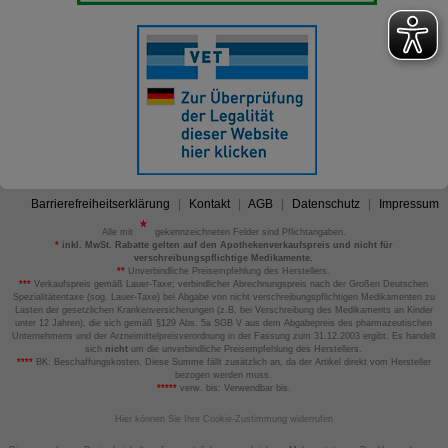
Barrierefreiheitserklärung
Kontakt
AGB
Datenschutz
Impressum
Alle mit
gekennzeichneten Felder sind Pflichtangaben.
*
inkl. MwSt. Rabatte gelten auf den Apothekenverkaufspreis und nicht für
verschreibungspflichtige Medikamente.
**
Unverbindliche Preisempfehlung des Herstellers.
***
Verkaufspreis gemäß Lauer-Taxe; verbindlicher Abrechnungspreis nach der Großen Deutschen
Spezialitätentaxe (sog. Lauer-Taxe) bei Abgabe von nicht verschreibungspflichtigen Medikamenten zu
Lasten der gesetzlichen Krankenversicherungen (z.B. bei Verschreibung des Medikaments an Kinder
unter 12 Jahren), die sich gemäß §129 Abs. 5a SGB V aus dem Abgabepreis des pharmazeutischen
Unternehmens und der Arzneimittelpreisverordnung in der Fassung zum 31.12.2003 ergibt. Es handelt
sich
nicht
um die unverbindliche Preisempfehlung des Herstellers.
****
BK: Beschaffungskosten. Diese Summe fällt zusätzlich an, da der Artikel direkt vom Hersteller
bezogen werden muss.
*****
verw. bis: Verwendbar bis.
Hier können Sie Ihre Cookie-Zustimmung widerrufen