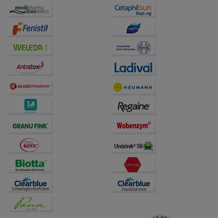
Website weiter für Sie optimieren können, den Inhalt
auf unserer Website aber auch die Werbung auf
Drittseiten möglichst relevant für Sie zu gestalten.
Bitte beachten Sie, dass Daten hierfür teilweise an
Dritte wie z.B. Google oder soziale Medien
übertragen werden.