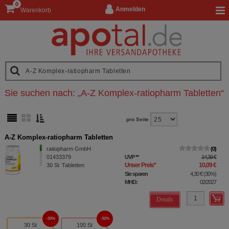
0
Anmelden
Warenkorb
Sie suchen nach:
„
A-Z Komplex-ratiopharm Tabletten
“
pro Seite
A-Z Komplex-ratiopharm Tabletten
ratiopharm GmbH
0
01433379
UVP
**
14,39 €
Unser Preis
*
10,09 €
30
St
Tabletten
Sie sparen
4,30 €
(
30%
)
MHD:
02/2027
Details
30%
32%
30 St
100 St