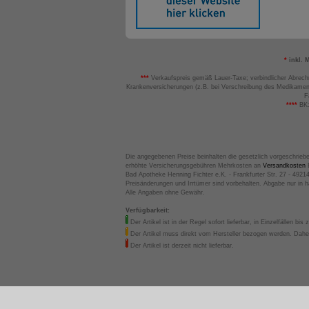
*
inkl. 
***
Verkaufspreis gemäß Lauer-Taxe; verbindlicher Abrech
Krankenversicherungen (z.B. bei Verschreibung des Medikamen
F
****
BK:
Die angegebenen Preise beinhalten die gesetzlich vorgeschrieb
erhöhte Versicherungsgebühren Mehrkosten an
Versandkosten
B
Bad Apotheke Henning Fichter e.K. - Frankfurter Str. 27 - 4921
Preisänderungen und Irrtümer sind vorbehalten. Abgabe nur in 
Alle Angaben ohne Gewähr.
Verfügbarkeit:
Der Artikel ist in der Regel sofort lieferbar, in Einzelfällen bis 
Der Artikel muss direkt vom Hersteller bezogen werden. Daher
Der Artikel ist derzeit nicht lieferbar.