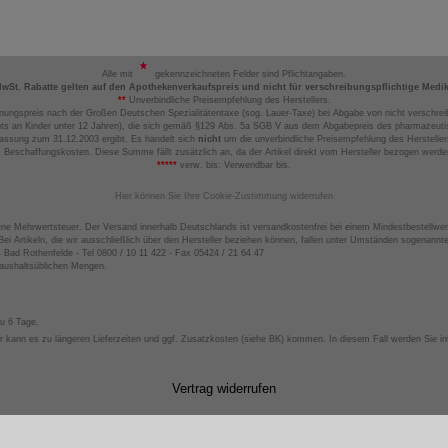
Alle mit
gekennzeichneten Felder sind Pflichtangaben.
MwSt. Rabatte gelten auf den Apothekenverkaufspreis und nicht für verschreibungspflichtige Medi
**
Unverbindliche Preisempfehlung des Herstellers.
nungspreis nach der Großen Deutschen Spezialitätentaxe (sog. Lauer-Taxe) bei Abgabe von nicht verschrei
ts an Kinder unter 12 Jahren), die sich gemäß §129 Abs. 5a SGB V aus dem Abgabepreis des pharmazeutis
assung zum 31.12.2003 ergibt. Es handelt sich
nicht
um die unverbindliche Preisempfehlung des Hersteller
 Beschaffungskosten. Diese Summe fällt zusätzlich an, da der Artikel direkt vom Hersteller bezogen werd
*****
verw. bis: Verwendbar bis.
Hier können Sie Ihre Cookie-Zustimmung widerrufen
ene Mehrwertsteuer. Der Versand innerhalb Deutschlands ist versandkostenfrei bei einem Mindestbestellwer
ei Artikeln, die wir ausschließlich über den Hersteller beziehen können, fallen unter Umständen sogenann
4 Bad Rothenfelde - Tel 0800 / 10 11 422 - Fax 05424 / 21 64 47
haushaltsüblichen Mengen.
zu 6 Tage.
 kann es zu längeren Lieferzeiten und ggf. Zusatzkosten (siehe BK) kommen. In diesem Fall werden Sie inf
Vertrag widerrufen