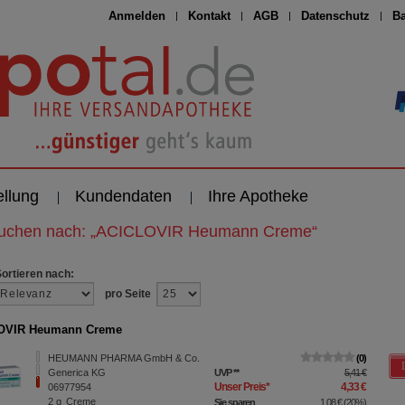
Anmelden
Kontakt
AGB
Datenschutz
Ba
ellung
Kundendaten
Ihre Apotheke
suchen nach:
„
ACICLOVIR Heumann Creme
“
Sortieren nach:
pro Seite
OVIR Heumann Creme
HEUMANN PHARMA GmbH & Co.
0
Generica KG
UVP
**
5,41 €
Unser Preis
*
4,33 €
06977954
2
g
Creme
Sie sparen
1,08 €
(
20%
)