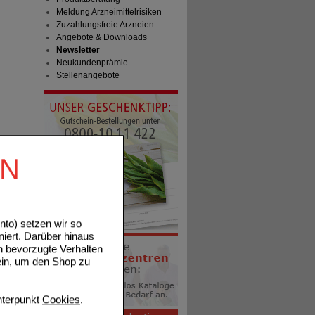
Meldung Arzneimittelrisiken
Zuzahlungsfreie Arzneien
Angebote & Downloads
Newsletter
Neukundenprämie
Stellenangebote
EN
to) setzen wir so
niert. Darüber hinaus
n bevorzugte Verhalten
ein, um den Shop zu
terpunkt
Cookies
.