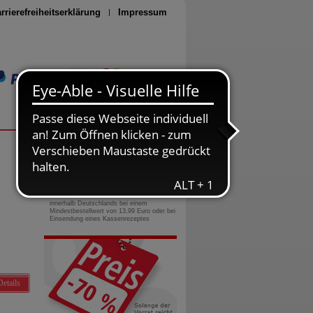
rrierefreiheitserklärung
Impressum
Seite drucken
0800-10 11 422
gebührenfreie Rufnummer
Versandkostenfrei
innerhalb Deutschlands bei einem
Mindestbestellwert von 13,99 Euro oder bei
Einsendung eines Kassenrezeptes
Details