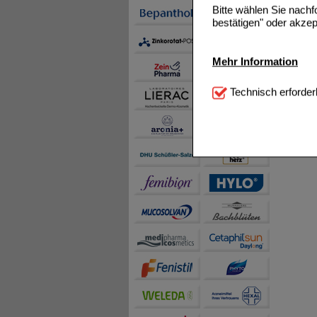
Bitte wählen Sie nach
bestätigen" oder akzep
Mehr Information
Technisch Notwendi
Technisch erforder
notwendig sind (z.B. N
Komfort:
Diese Cookie
beispielsweise für di
Spracheinstellung) an
Inhalte anzuzeigen un
Statistik & Tracking:
H
sammeln, mit deren Hil
auch die Werbung auf Dr
teilweise an Dritte wi