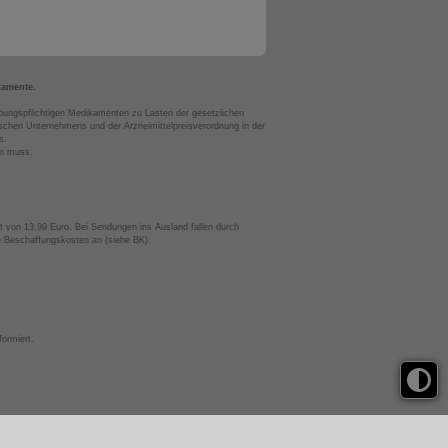
kamente.
bungspflichtigen Medikamenten zu Lasten der gesetzlichen
chen Unternehmens und der Arzneimittelpreisverordnung in der
s.
en muss.
t von 13,99 Euro. Bei Sendungen ins Ausland fallen durch
te Beschaffungskosten an (siehe BK).
ormiert.