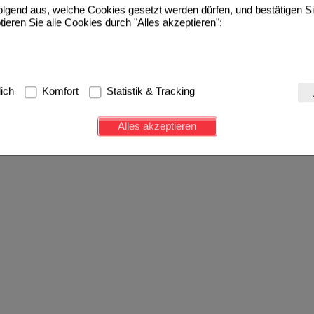
folgend aus, welche Cookies gesetzt werden dürfen, und bestätigen S
tieren Sie alle Cookies durch "Alles akzeptieren":
g:
Hierbei handelt es sich um Cookies, die für die Grundfunktionen u
lich
Komfort
Statistik & Tracking
avigation, Warenkorb, Kundenkonto), weshalb auf diese nicht verzich
s werden genutzt um das Einkaufserlebnis noch ansprechender zu g
Alles akzeptieren
e Wiedererkennung des Besuchers oder unsere Seite an bevorzugte Ve
zupassen. Komfort-Cookies ermöglichen es uns auch auf Ihre Bedürf
d unser Partnerprogramm zu betreiben.
ierüber lassen sich Informationen über die Art und Weise der Nutzu
fe wir unsere Website weiter für Sie optimieren können, den Inhalt a
ittseiten möglichst relevant für Sie zu gestalten. Bitte beachten Sie
e z.B. Google oder soziale Medien übertragen werden.