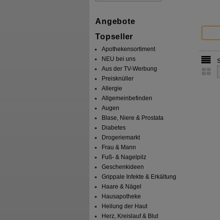
Angebote
Topseller
Apothekensortiment
NEU bei uns
Aus der TV-Werbung
Preisknüller
Allergie
Allgemeinbefinden
Augen
Blase, Niere & Prostata
Diabetes
Drogeriemarkt
Frau & Mann
Fuß- & Nagelpilz
Geschenkideen
Grippale Infekte & Erkältung
Haare & Nägel
Hausapotheke
Heilung der Haut
Herz, Kreislauf & Blut