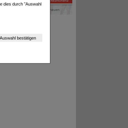
ie dies durch "Auswahl
nserer Website
Auswahl bestätigen
tet werden kann.
estalten,
rhaltensweisen (z.B.
nisse zugeschrittene
ng unserer Website
uf unserer Website aber
, dass Daten hierfür