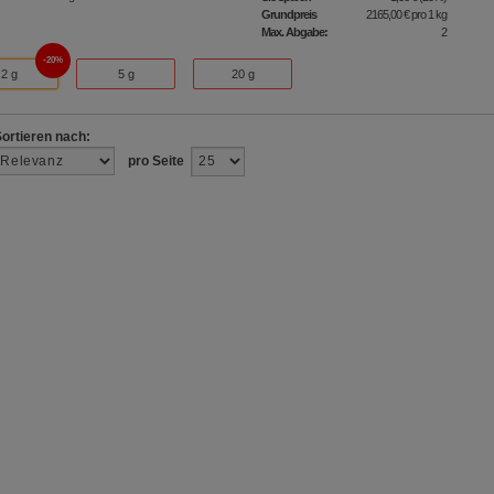
Grundpreis
2165,00 €
pro 1 kg
Max. Abgabe:
2
20%
2 g
5 g
20 g
Sortieren nach:
pro Seite