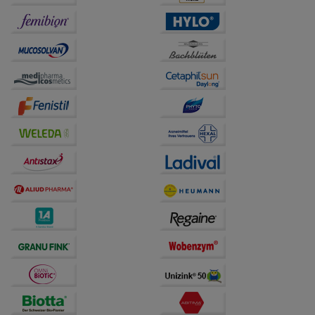
Informationen über die Art und Weise der Nutzung
unserer Website sammeln, mit deren Hilfe wir unsere
Website weiter für Sie optimieren können, den Inhalt
auf unserer Website aber auch die Werbung auf
Drittseiten möglichst relevant für Sie zu gestalten.
Bitte beachten Sie, dass Daten hierfür teilweise an
Dritte wie z.B. Google oder soziale Medien
übertragen werden.