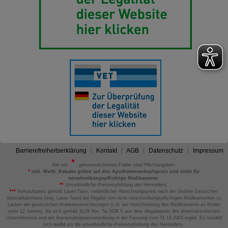
Barrierefreiheitserklärung
Kontakt
AGB
Datenschutz
Impressum
Alle mit
gekennzeichneten Felder sind Pflichtangaben.
*
inkl. MwSt. Rabatte gelten auf den Apothekenverkaufspreis und nicht für
verschreibungspflichtige Medikamente.
**
Unverbindliche Preisempfehlung des Herstellers.
***
Verkaufspreis gemäß Lauer-Taxe; verbindlicher Abrechnungspreis nach der Großen Deutschen
Spezialitätentaxe (sog. Lauer-Taxe) bei Abgabe von nicht verschreibungspflichtigen Medikamenten zu
Lasten der gesetzlichen Krankenversicherungen (z.B. bei Verschreibung des Medikaments an Kinder
unter 12 Jahren), die sich gemäß §129 Abs. 5a SGB V aus dem Abgabepreis des pharmazeutischen
Unternehmens und der Arzneimittelpreisverordnung in der Fassung zum 31.12.2003 ergibt. Es handelt
sich
nicht
um die unverbindliche Preisempfehlung des Herstellers.