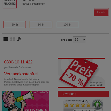
50
St
Filmtabletten
Details
20 St
50 St
100 St
pro Seite
0800-10 11 422
gebührenfreie Rufnummer
Versandkostenfrei
innerhalb Deutschlands bei einem
Mindestbestellwert von 13,99 Euro oder bei
Einsendung eines Kassenrezeptes
Bewertung