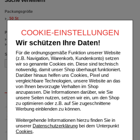
Suche verfeinern
Packungsgröße
50 St
(auswahl entfernen)
COOKIE-EINSTELLUNGEN
Preis
< 25.00 (1)
Wir schützen Ihre Daten!
>= 25.00 (1)
Für die ordnungsgemäße Funktion unserer Website
Sortieren nach
(z.B. Navigation, Warenkorb, Kundenkonto) setzen
wir so genannte Cookies ein. Diese sind technisch
notwendig, damit unser Shop überhaupt funktioniert.
Darüber hinaus helfen uns Cookies, Pixel und
vergleichbare Technologien, unsere Website an das
von Ihnen bevorzugte Verhalten im Shop
anzupassen. Die Informationen darüber, wie Sie
unsere Seiten nutzen, setzen wir ein, um den Shop
zu optimieren oder z.B. auf Sie zugeschnittene
Werbung einblenden zu können.
Weitergehende Informationen hierzu finden Sie in
unserer
Datenschutzerklärung
bei dem Unterpunkt
Cookies
.