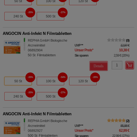
50 St
100 St
120 St
20%
27%
240 St
500 St
ANGOCIN Anti-Infekt N Filmtabletten
REPHA GmbH Biologische
0
Arzneimittel
UVP
**
12,97 €
Unser Preis
*
10,38 €
06892904
50
St
Filmtabletten
Sie sparen
2,59 €
(
20%
)
Details
20%
34%
20%
50 St
100 St
120 St
20%
27%
240 St
500 St
ANGOCIN Anti-Infekt N Filmtabletten
REPHA GmbH Biologische
2
Arzneimittel
UVP
**
85,98 €
Unser Preis
*
62,99 €
06892927
500
St
Filmtabletten
Sie sparen
22,99 €
(
27%
)