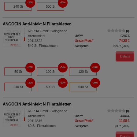
20%
27%
240 St
500 St
ANGOCIN Anti-Infekt N Filmtabletten
REPHA GmbH Biologische
0
Arzneimittel
UVP
**
92,97 €
Unser Preis
*
74,38 €
20113522
540
St
Filmtabletten
Sie sparen
18,59 €
(
20%
)
Details
20%
34%
20%
50 St
100 St
120 St
20%
27%
20%
240 St
500 St
540 St
ANGOCIN Anti-Infekt N Filmtabletten
REPHA GmbH Biologische
0
Arzneimittel
UVP
**
14,98 €
Unser Preis
*
11,98 €
20113516
60
St
Filmtabletten
Sie sparen
3,00 €
(
20%
)
Details