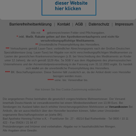
Barrierefreiheitserklärung
Kontakt
AGB
Datenschutz
Impressum
Alle mit
gekennzeichneten Felder sind Pflichtangaben.
*
inkl. MwSt. Rabatte gelten auf den Apothekenverkaufspreis und nicht für
verschreibungspflichtige Medikamente.
**
Unverbindliche Preisempfehlung des Herstellers.
***
Verkaufspreis gemäß Lauer-Taxe; verbindlicher Abrechnungspreis nach der Großen Deutschen
Spezialitätentaxe (sog. Lauer-Taxe) bei Abgabe von nicht verschreibungspflichtigen Medikamenten zu
Lasten der gesetzlichen Krankenversicherungen (z.B. bei Verschreibung des Medikaments an Kinder
unter 12 Jahren), die sich gemäß §129 Abs. 5a SGB V aus dem Abgabepreis des pharmazeutischen
Unternehmens und der Arzneimittelpreisverordnung in der Fassung zum 31.12.2003 ergibt. Es handelt
sich
nicht
um die unverbindliche Preisempfehlung des Herstellers.
****
BK: Beschaffungskosten. Diese Summe fällt zusätzlich an, da der Artikel direkt vom Hersteller
bezogen werden muss.
*****
verw. bis: Verwendbar bis.
Hier können Sie Ihre Cookie-Zustimmung widerrufen
Die angegebenen Preise beinhalten die gesetzlich vorgeschriebene Mehrwertsteuer. Der Versand
innerhalb Deutschlands ist versandkostenfrei bei einem Mindestbestellwert von 13,99 Euro. Bei
Sendungen ins Ausland fallen durch erhöhte Versicherungsgebühren Mehrkosten an
Versandkosten
Bei
Artikeln, die wir ausschließlich über den Hersteller beziehen können, fallen unter Umständen
sogenannte Beschaffungskosten an (siehe BK).
Bad Apotheke Henning Fichter e.K. - Frankfurter Str. 27 - 49214 Bad Rothenfelde - Tel 0800 / 10 11
422 - Fax 05424 / 21 64 47
Preisänderungen und Irrtümer sind vorbehalten. Abgabe nur in haushaltsüblichen Mengen.
Alle Angaben ohne Gewähr.