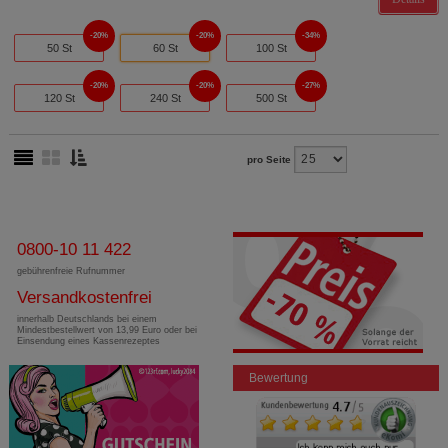
20%
20%
34%
50 St
60 St
100 St
20%
20%
27%
120 St
240 St
500 St
pro Seite
0800-10 11 422
gebührenfreie Rufnummer
Versandkostenfrei
innerhalb Deutschlands bei einem
Mindestbestellwert von 13,99 Euro oder bei
Einsendung eines Kassenrezeptes
Bewertung