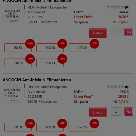
ANGOCIN Anti-Infekt N Filmtabletten
REPHA GmbH Biologische
0
Arzneimittel
UVP
**
45,97 €
Unser Preis
*
36,78 €
20113539
240
St
Filmtabletten
Sie sparen
9,19 €
(
20%
)
Details
20%
34%
20%
50 St
100 St
120 St
20%
27%
240 St
500 St
ANGOCIN Anti-Infekt N Filmtabletten
REPHA GmbH Biologische
0
Arzneimittel
UVP
**
24,97 €
Unser Preis
*
19,98 €
20113545
120
St
Filmtabletten
Sie sparen
4,99 €
(
20%
)
Details
20%
34%
20%
50 St
100 St
120 St