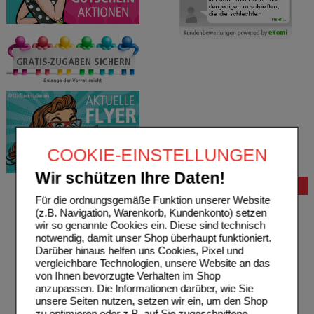
COOKIE-EINSTELLUNGEN
Wir schützen Ihre Daten!
Bestellung
Für die ordnungsgemäße Funktion unserer Website
Hilfe zur Anmeldung
(z.B. Navigation, Warenkorb, Kundenkonto) setzen
Hilfe zum Bestellvorgang
wir so genannte Cookies ein. Diese sind technisch
Zahlungsmöglichkeiten
notwendig, damit unser Shop überhaupt funktioniert.
Rezepte einlösen
Darüber hinaus helfen uns Cookies, Pixel und
Freiumschläge anfordern
vergleichbare Technologien, unsere Website an das
Freiumschläge downloaden
von Ihnen bevorzugte Verhalten im Shop
Auslandsbestellung
anzupassen. Die Informationen darüber, wie Sie
Reklamation
unsere Seiten nutzen, setzen wir ein, um den Shop
Widerrufsformular
zu optimieren oder z.B. auf Sie zugeschnittene