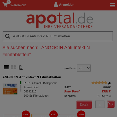
0
Anmelden
Warenkorb
Sie suchen nach:
„
ANGOCIN Anti Infekt N
Filmtabletten
“
pro Seite
ANGOCIN Anti-Infekt N Filmtabletten
REPHA GmbH Biologische
4
Arzneimittel
UVP
**
20,98 €
Unser Preis
*
13,87 €
06892910
100
St
Filmtabletten
Sie sparen
7,11 €
(
34%
)
Details
20%
34%
20%