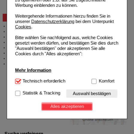
Problembehebung
Werbung einblenden zu können.
Bestellschein
Weitergehende Informationen hierzu finden Sie in
Beratung und Service
unserer
Datenschutzerklärung
bei dem Unterpunkt
Allgemeine Information
Cookies
.
Produktberatung
Meldung Arzneimittelrisiken
Bitte wählen Sie nachfolgend aus, welche Cookies
Zuzahlungsfreie Arzneien
gesetzt werden dürfen, und bestätigen Sie dies durch
Angebote & Downloads
"Auswahl bestätigen" oder akzeptieren Sie alle
Newsletter
Cookies durch "Alles akzeptieren":
Neukundenprämie
Stellenangebote
Mehr Information
Technisch Notwendig:
Technisch erforderlich
Hierbei handelt es sich um
Komfort
Cookies, die für die Grundfunktionen unserer
Website notwendig sind (z.B. Navigation, Warenkorb,
Statistik & Tracking
Auswahl bestätigen
Kundenkonto), weshalb auf diese nicht verzichtet
werden kann.
Alles akzeptieren
Komfort:
Diese Cookies werden genutzt um das
Einkaufserlebnis noch ansprechender zu gestalten,
beispielsweise für die Wiedererkennung des
Besuchers oder unsere Seite an bevorzugte
Suche verfeinern