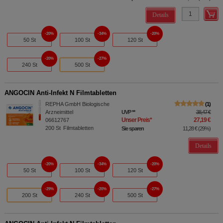
Details
20%
34%
20%
50 St
100 St
120 St
20%
27%
240 St
500 St
ANGOCIN Anti-Infekt N Filmtabletten
REPHA GmbH Biologische
1
Arzneimittel
UVP
**
38,47 €
Unser Preis
*
27,19 €
06612767
200
St
Filmtabletten
Sie sparen
11,28 €
(
29%
)
Details
20%
34%
20%
50 St
100 St
120 St
29%
20%
27%
200 St
240 St
500 St