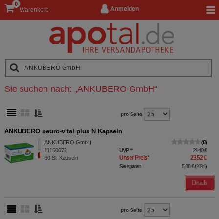
0
Anmelden
Warenkorb
Sie suchen nach:
„
ANKUBERO GmbH
“
pro Seite
ANKUBERO neuro-vital plus N Kapseln
ANKUBERO GmbH
0
11160072
UVP
**
29,40 €
Unser Preis
*
23,52 €
60
St
Kapseln
Sie sparen
5,88 €
(
20%
)
Details
pro Seite