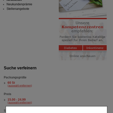
Neukundenprämie
Stellenangebote
Suche verfeinern
Packungsgröße
60 St
(auswahl entfernen)
Preis
15.00 - 24.99
(auswahl entfernen)
Sortieren nach