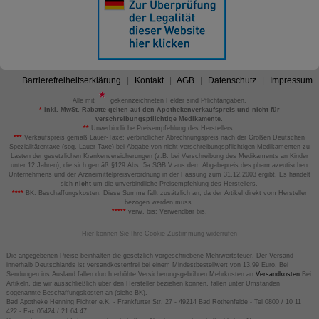
Barrierefreiheitserklärung
Kontakt
AGB
Datenschutz
Impressum
Alle mit
gekennzeichneten Felder sind Pflichtangaben.
*
inkl. MwSt. Rabatte gelten auf den Apothekenverkaufspreis und nicht für
verschreibungspflichtige Medikamente.
**
Unverbindliche Preisempfehlung des Herstellers.
***
Verkaufspreis gemäß Lauer-Taxe; verbindlicher Abrechnungspreis nach der Großen Deutschen
Spezialitätentaxe (sog. Lauer-Taxe) bei Abgabe von nicht verschreibungspflichtigen Medikamenten zu
Lasten der gesetzlichen Krankenversicherungen (z.B. bei Verschreibung des Medikaments an Kinder
unter 12 Jahren), die sich gemäß §129 Abs. 5a SGB V aus dem Abgabepreis des pharmazeutischen
Unternehmens und der Arzneimittelpreisverordnung in der Fassung zum 31.12.2003 ergibt. Es handelt
sich
nicht
um die unverbindliche Preisempfehlung des Herstellers.
****
BK: Beschaffungskosten. Diese Summe fällt zusätzlich an, da der Artikel direkt vom Hersteller
bezogen werden muss.
*****
verw. bis: Verwendbar bis.
Hier können Sie Ihre Cookie-Zustimmung widerrufen
Die angegebenen Preise beinhalten die gesetzlich vorgeschriebene Mehrwertsteuer. Der Versand
innerhalb Deutschlands ist versandkostenfrei bei einem Mindestbestellwert von 13,99 Euro. Bei
Sendungen ins Ausland fallen durch erhöhte Versicherungsgebühren Mehrkosten an
Versandkosten
Bei
Artikeln, die wir ausschließlich über den Hersteller beziehen können, fallen unter Umständen
sogenannte Beschaffungskosten an (siehe BK).
Bad Apotheke Henning Fichter e.K. - Frankfurter Str. 27 - 49214 Bad Rothenfelde - Tel 0800 / 10 11
422 - Fax 05424 / 21 64 47