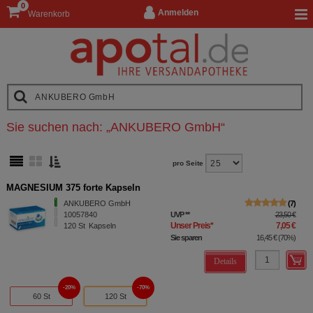
0
Anmelden
Warenkorb
Sie suchen nach:
„
ANKUBERO GmbH
“
pro Seite
MAGNESIUM 375 forte Kapseln
ANKUBERO GmbH
7
10057840
UVP
**
23,50 €
Unser Preis
*
7,05 €
120
St
Kapseln
Sie sparen
16,45 €
(
70%
)
Details
20%
70%
60 St
120 St