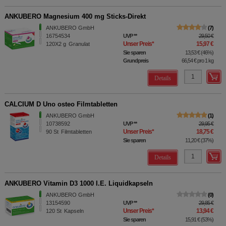
ANKUBERO Magnesium 400 mg Sticks-Direkt
ANKUBERO GmbH
7
16754534
UVP
**
29,50 €
Unser Preis
*
15,97 €
120X2
g
Granulat
Sie sparen
13,53 €
(
46%
)
Grundpreis
66,54 €
pro 1 kg
Details
CALCIUM D Uno osteo Filmtabletten
ANKUBERO GmbH
1
10738592
UVP
**
29,95 €
Unser Preis
*
18,75 €
90
St
Filmtabletten
Sie sparen
11,20 €
(
37%
)
Details
ANKUBERO Vitamin D3 1000 I.E. Liquidkapseln
ANKUBERO GmbH
0
13154590
UVP
**
29,85 €
Unser Preis
*
13,94 €
120
St
Kapseln
Sie sparen
15,91 €
(
53%
)