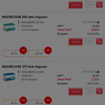
Details
MAGNESIUM 200 aktiv Kapseln
ANKUBERO GmbH
0
07105191
UVP
**
22,45 €
Unser Preis
*
16,95 €
120
St
Kapseln
Sie sparen
5,50 €
(
24%
)
Details
20%
24%
60 St
120 St
MAGNESIUM 375 forte Kapseln
ANKUBERO GmbH
0
10057857
UVP
**
15,40 €
Unser Preis
*
12,32 €
60
St
Kapseln
Sie sparen
3,08 €
(
20%
)
Details
20%
70%
60 St
120 St