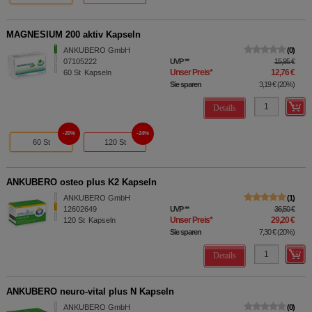
MAGNESIUM 200 aktiv Kapseln
ANKUBERO GmbH
0
07105222
UVP
**
15,95 €
Unser Preis
*
12,76 €
60
St
Kapseln
Sie sparen
3,19 €
(
20%
)
Details
20%
24%
60 St
120 St
ANKUBERO osteo plus K2 Kapseln
ANKUBERO GmbH
1
12602649
UVP
**
36,50 €
Unser Preis
*
29,20 €
120
St
Kapseln
Sie sparen
7,30 €
(
20%
)
Details
ANKUBERO neuro-vital plus N Kapseln
ANKUBERO GmbH
0