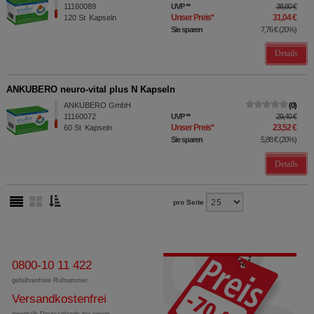
11160089
UVP
**
38,80 €
Unser Preis
*
31,04 €
120
St
Kapseln
Sie sparen
7,76 €
(
20%
)
Details
ANKUBERO neuro-vital plus N Kapseln
ANKUBERO GmbH
0
11160072
UVP
**
29,40 €
Unser Preis
*
23,52 €
60
St
Kapseln
Sie sparen
5,88 €
(
20%
)
Details
pro Seite
0800-10 11 422
gebührenfreie Rufnummer
Versandkostenfrei