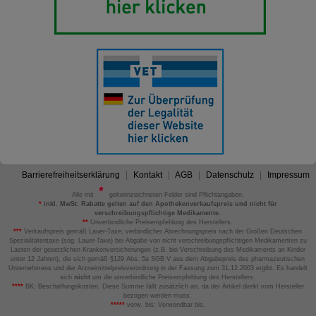
Barrierefreiheitserklärung
Kontakt
AGB
Datenschutz
Impressum
Alle mit
gekennzeichneten Felder sind Pflichtangaben.
*
inkl. MwSt. Rabatte gelten auf den Apothekenverkaufspreis und nicht für
verschreibungspflichtige Medikamente.
**
Unverbindliche Preisempfehlung des Herstellers.
***
Verkaufspreis gemäß Lauer-Taxe; verbindlicher Abrechnungspreis nach der Großen Deutschen
Spezialitätentaxe (sog. Lauer-Taxe) bei Abgabe von nicht verschreibungspflichtigen Medikamenten zu
Lasten der gesetzlichen Krankenversicherungen (z.B. bei Verschreibung des Medikaments an Kinder
unter 12 Jahren), die sich gemäß §129 Abs. 5a SGB V aus dem Abgabepreis des pharmazeutischen
Unternehmens und der Arzneimittelpreisverordnung in der Fassung zum 31.12.2003 ergibt. Es handelt
sich
nicht
um die unverbindliche Preisempfehlung des Herstellers.
****
BK: Beschaffungskosten. Diese Summe fällt zusätzlich an, da der Artikel direkt vom Hersteller
bezogen werden muss.
*****
verw. bis: Verwendbar bis.