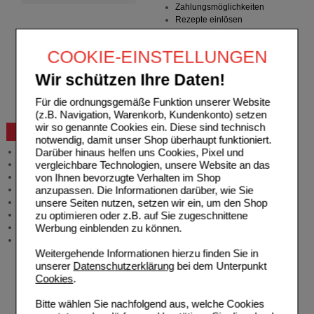
Zahlungsmöglichkeiten
Rezepte einlösen
Freiumschläge anfordern
Freiumschläge downloaden
COOKIE-EINSTELLUNGEN
Auslandsbestellung
Reklamation
Wir schützen Ihre Daten!
Widerrufsformular
Problembehebung
Für die ordnungsgemäße Funktion unserer Website
Bestellschein
(z.B. Navigation, Warenkorb, Kundenkonto) setzen
wir so genannte Cookies ein. Diese sind technisch
Beratung und Service
notwendig, damit unser Shop überhaupt funktioniert.
Darüber hinaus helfen uns Cookies, Pixel und
Allgemeine Information
vergleichbare Technologien, unsere Website an das
Produktberatung
von Ihnen bevorzugte Verhalten im Shop
Meldung Arzneimittelrisiken
anzupassen. Die Informationen darüber, wie Sie
Zuzahlungsfreie Arzneien
unsere Seiten nutzen, setzen wir ein, um den Shop
Angebote & Downloads
zu optimieren oder z.B. auf Sie zugeschnittene
Newsletter
Werbung einblenden zu können.
Neukundenprämie
Stellenangebote
Weitergehende Informationen hierzu finden Sie in
unserer
Datenschutzerklärung
bei dem Unterpunkt
Cookies
.
Bitte wählen Sie nachfolgend aus, welche Cookies