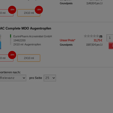
Grundpreis
1149,50 €
pro 1 l
25%
28%
10 ml
2X10 ml
AC Complete MDO Augentropfen
EurimPharm Arzneimittel GmbH
0
Unser Preis
*
31,75 €
19462200
2X10
ml
Augentropfen
Grundpreis
1587,50 €
pro 1 l
20%
10 ml
2X10 ml
Sortieren nach:
pro Seite