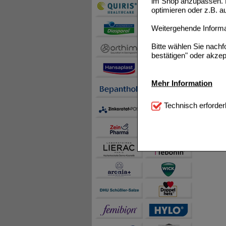
im Shop anzupassen. D
optimieren oder z.B. 
Weitergehende Informat
Bitte wählen Sie nach
bestätigen" oder akzep
Mehr Information
Technisch Notwendi
Technisch erforder
notwendig sind (z.B. N
Komfort:
Diese Cookie
beispielsweise für di
Spracheinstellung) an
Inhalte anzuzeigen un
Statistik & Tracking:
H
sammeln, mit deren Hil
auch die Werbung auf Dr
teilweise an Dritte wi