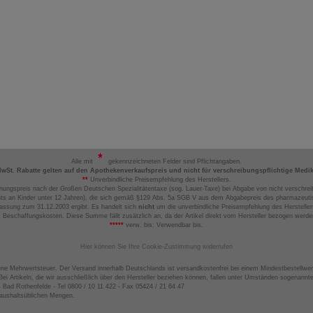
Alle mit
gekennzeichneten Felder sind Pflichtangaben.
MwSt. Rabatte gelten auf den Apothekenverkaufspreis und nicht für verschreibungspflichtige Medi
**
Unverbindliche Preisempfehlung des Herstellers.
nungspreis nach der Großen Deutschen Spezialitätentaxe (sog. Lauer-Taxe) bei Abgabe von nicht verschrei
ts an Kinder unter 12 Jahren), die sich gemäß §129 Abs. 5a SGB V aus dem Abgabepreis des pharmazeutis
assung zum 31.12.2003 ergibt. Es handelt sich
nicht
um die unverbindliche Preisempfehlung des Hersteller
 Beschaffungskosten. Diese Summe fällt zusätzlich an, da der Artikel direkt vom Hersteller bezogen werd
*****
verw. bis: Verwendbar bis.
Hier können Sie Ihre Cookie-Zustimmung widerrufen
ene Mehrwertsteuer. Der Versand innerhalb Deutschlands ist versandkostenfrei bei einem Mindestbestellwer
ei Artikeln, die wir ausschließlich über den Hersteller beziehen können, fallen unter Umständen sogenann
4 Bad Rothenfelde - Tel 0800 / 10 11 422 - Fax 05424 / 21 64 47
haushaltsüblichen Mengen.