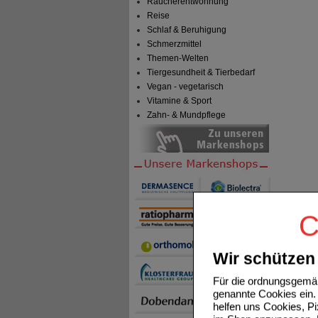
Raucherentwöhnung
Reise
Schlaf & Beruhigung
Schmerzmittel
Themen-Welten
Tiergesundheit & Tierbedarf
Vegan - vegetarisch
Vitamine & Sport
Zahn- & Mundpflege
C
Wir schützen 
Für die ordnungsgemäß
genannte Cookies ein. 
helfen uns Cookies, P