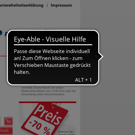
rrierefreiheitserklärung
Impressum
Seite drucken
0800-10 11 422
gebührenfreie Rufnummer
Versandkostenfrei
innerhalb Deutschlands bei einem
Mindestbestellwert von 13,99 Euro oder bei
Einsendung eines Kassenrezeptes
Details