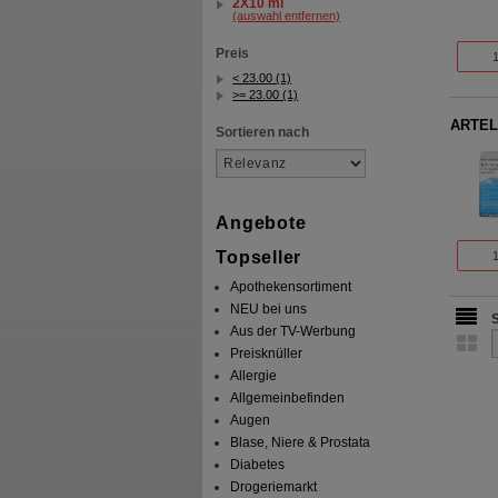
2X10 ml
(auswahl entfernen)
Preis
< 23.00 (1)
>= 23.00 (1)
ARTEL
Sortieren nach
Angebote
Topseller
Apothekensortiment
NEU bei uns
Aus der TV-Werbung
Preisknüller
Allergie
Allgemeinbefinden
Augen
Blase, Niere & Prostata
Diabetes
Drogeriemarkt