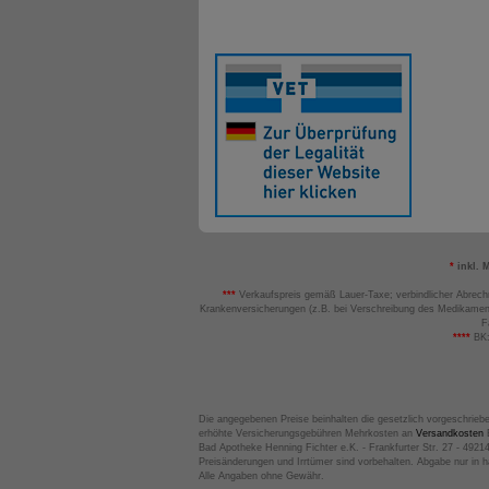
*
inkl. 
***
Verkaufspreis gemäß Lauer-Taxe; verbindlicher Abrech
Krankenversicherungen (z.B. bei Verschreibung des Medikamen
F
****
BK:
Die angegebenen Preise beinhalten die gesetzlich vorgeschrieb
erhöhte Versicherungsgebühren Mehrkosten an
Versandkosten
B
Bad Apotheke Henning Fichter e.K. - Frankfurter Str. 27 - 4921
Preisänderungen und Irrtümer sind vorbehalten. Abgabe nur in 
Alle Angaben ohne Gewähr.