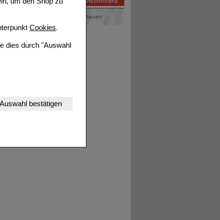
ein, um den Shop zu
terpunkt
Cookies
.
ie dies durch "Auswahl
nserer Website
Auswahl bestätigen
tet werden kann.
estalten,
rhaltensweisen (z.B.
nisse zugeschrittene
ng unserer Website
uf unserer Website aber
, dass Daten hierfür