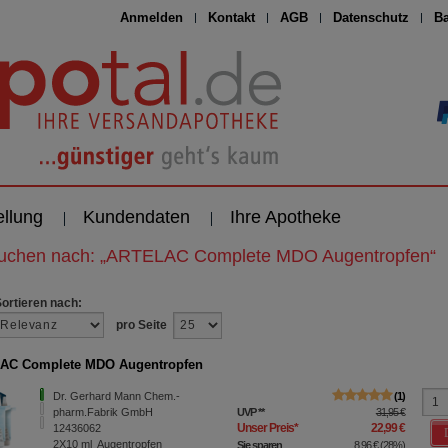
Anmelden
Kontakt
AGB
Datenschutz
Ba
ellung
Kundendaten
Ihre Apotheke
suchen nach:
„
ARTELAC Complete MDO Augentropfen
“
Sortieren nach:
pro Seite
AC Complete MDO Augentropfen
Dr. Gerhard Mann Chem.-
1
pharm.Fabrik GmbH
UVP
**
31,95 €
Unser Preis
*
22,99 €
12436062
2X10
ml
Augentropfen
Sie sparen
8,96 €
(
28%
)