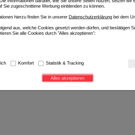
ie Informationen darüber, wie Sie unsere Seiten nutzen, setzen wir 
auf Sie zugeschnittene Werbung einblenden zu können.
ionen hierzu finden Sie in unserer
Datenschutzerklärung
bei dem Un
folgend aus, welche Cookies gesetzt werden dürfen, und bestätigen S
tieren Sie alle Cookies durch "Alles akzeptieren":
g:
Hierbei handelt es sich um Cookies, die für die Grundfunktionen u
lich
Komfort
Statistik & Tracking
avigation, Warenkorb, Kundenkonto), weshalb auf diese nicht verzich
s werden genutzt um das Einkaufserlebnis noch ansprechender zu g
Alles akzeptieren
e Wiedererkennung des Besuchers oder unsere Seite an bevorzugte Ve
zupassen. Komfort-Cookies ermöglichen es uns auch auf Ihre Bedürf
d unser Partnerprogramm zu betreiben.
ierüber lassen sich Informationen über die Art und Weise der Nutzu
fe wir unsere Website weiter für Sie optimieren können, den Inhalt a
ittseiten möglichst relevant für Sie zu gestalten. Bitte beachten Sie
e z.B. Google oder soziale Medien übertragen werden.