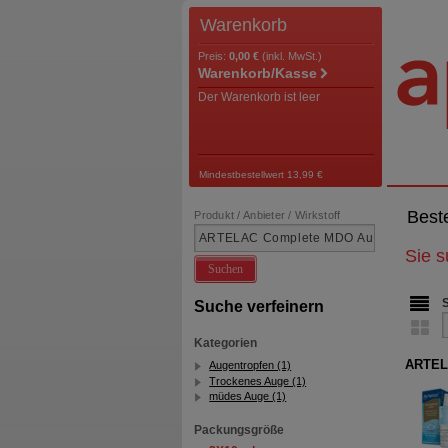
Warenkorb
Preis:
0,00 €
(inkl. MwSt.)
Warenkorb/Kasse
Der Warenkorb ist leer
Mindestbestellwert 13,99 €
Best
Produkt / Anbieter / Wirkstoff
Sie 
Suchen
Suche verfeinern
Kategorien
ARTEL
Augentropfen (1)
Trockenes Auge (1)
müdes Auge (1)
Packungsgröße