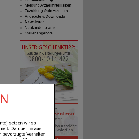
Meldung Arzneimittelrisiken
Zuzahlungsfreie Arzneien
Angebote & Downloads
Newsletter
Neukundenprämie
Stellenangebote
EN
to) setzen wir so
niert. Darüber hinaus
n bevorzugte Verhalten