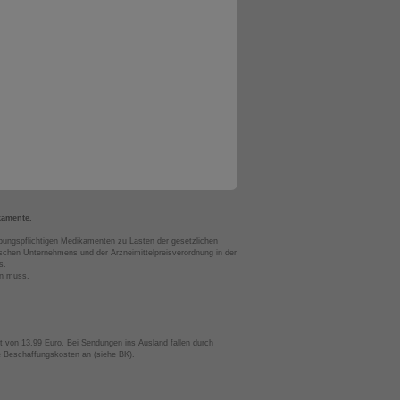
kamente.
bungspflichtigen Medikamenten zu Lasten der gesetzlichen
chen Unternehmens und der Arzneimittelpreisverordnung in der
s.
en muss.
t von 13,99 Euro. Bei Sendungen ins Ausland fallen durch
te Beschaffungskosten an (siehe BK).