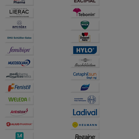
anzuzeigen und unser Partnerprogramm zu
betreiben.
Statistik & Tracking:
Hierüber lassen sich
Informationen über die Art und Weise der Nutzung
unserer Website sammeln, mit deren Hilfe wir unsere
Website weiter für Sie optimieren können, den Inhalt
auf unserer Website aber auch die Werbung auf
Drittseiten möglichst relevant für Sie zu gestalten.
Bitte beachten Sie, dass Daten hierfür teilweise an
Dritte wie z.B. Google oder soziale Medien
übertragen werden.