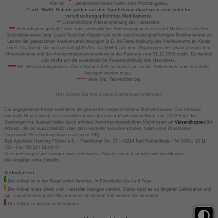
Alle mit
gekennzeichneten Felder sind Pflichtangaben.
*
inkl. MwSt. Rabatte gelten auf den Apothekenverkaufspreis und nicht für
verschreibungspflichtige Medikamente.
**
Unverbindliche Preisempfehlung des Herstellers.
***
Verkaufspreis gemäß Lauer-Taxe; verbindlicher Abrechnungspreis nach der Großen Deutschen
Spezialitätentaxe (sog. Lauer-Taxe) bei Abgabe von nicht verschreibungspflichtigen Medikamenten zu
Lasten der gesetzlichen Krankenversicherungen (z.B. bei Verschreibung des Medikaments an Kinder
unter 12 Jahren), die sich gemäß §129 Abs. 5a SGB V aus dem Abgabepreis des pharmazeutischen
Unternehmens und der Arzneimittelpreisverordnung in der Fassung zum 31.12.2003 ergibt. Es handelt
sich
nicht
um die unverbindliche Preisempfehlung des Herstellers.
****
BK: Beschaffungskosten. Diese Summe fällt zusätzlich an, da der Artikel direkt vom Hersteller
bezogen werden muss.
*****
verw. bis: Verwendbar bis.
Hier können Sie Ihre Cookie-Zustimmung widerrufen
Die angegebenen Preise beinhalten die gesetzlich vorgeschriebene Mehrwertsteuer. Der Versand
innerhalb Deutschlands ist versandkostenfrei bei einem Mindestbestellwert von 13,99 Euro. Bei
Sendungen ins Ausland fallen durch erhöhte Versicherungsgebühren Mehrkosten an
Versandkosten
Bei
Artikeln, die wir ausschließlich über den Hersteller beziehen können, fallen unter Umständen
sogenannte Beschaffungskosten an (siehe BK).
Bad Apotheke Henning Fichter e.K. - Frankfurter Str. 27 - 49214 Bad Rothenfelde - Tel 0800 / 10 11
422 - Fax 05424 / 21 64 47
Preisänderungen und Irrtümer sind vorbehalten. Abgabe nur in haushaltsüblichen Mengen.
Alle Angaben ohne Gewähr.
Verfügbarkeit:
Der Artikel ist in der Regel sofort lieferbar, in Einzelfällen bis zu 6 Tage.
Der Artikel muss direkt vom Hersteller bezogen werden. Daher kann es zu längeren Lieferzeiten und
ggf. Zusatzkosten (siehe BK) kommen. In diesem Fall werden Sie informiert.
Der Artikel ist derzeit nicht lieferbar.