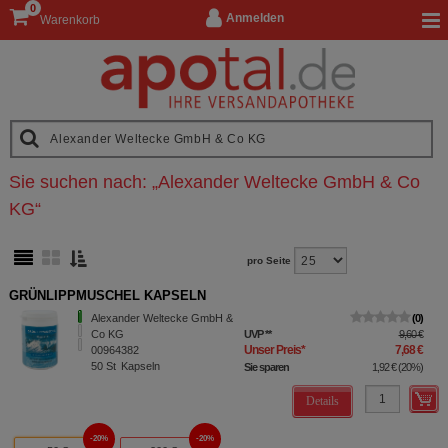
0
Anmelden
Warenkorb
Sie suchen nach:
„
Alexander Weltecke GmbH & Co
KG
“
pro Seite
GRÜNLIPPMUSCHEL KAPSELN
Alexander Weltecke GmbH &
0
Co KG
UVP
**
9,60 €
Unser Preis
*
7,68 €
00964382
50
St
Kapseln
Sie sparen
1,92 €
(
20%
)
Details
20%
20%