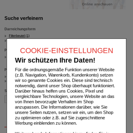
Suche verfeinern
Darreichungsform
Filterbeutel (1)
Kapseln (1)
COOKIE-EINSTELLUNGEN
Packungsgröße
50 St
Wir schützen Ihre Daten!
(auswahl entfernen)
Für die ordnungsgemäße Funktion unserer Website
Preis
(z.B. Navigation, Warenkorb, Kundenkonto) setzen
< 5.00 (1)
wir so genannte Cookies ein. Diese sind technisch
>= 5.00 (1)
notwendig, damit unser Shop überhaupt funktioniert.
Darüber hinaus helfen uns Cookies, Pixel und
Sortieren nach
vergleichbare Technologien, unsere Website an das
von Ihnen bevorzugte Verhalten im Shop
anzupassen. Die Informationen darüber, wie Sie
unsere Seiten nutzen, setzen wir ein, um den Shop
zu optimieren oder z.B. auf Sie zugeschnittene
Werbung einblenden zu können.