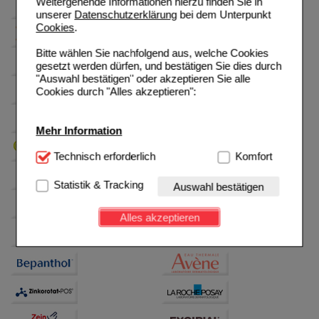
Weitergehende Informationen hierzu finden Sie in
unserer
Datenschutzerklärung
bei dem Unterpunkt
Cookies
.
Bitte wählen Sie nachfolgend aus, welche Cookies
gesetzt werden dürfen, und bestätigen Sie dies durch
"Auswahl bestätigen" oder akzeptieren Sie alle
Cookies durch "Alles akzeptieren":
Mehr Information
Technisch Notwendig:
Technisch erforderlich
Hierbei handelt es sich um
Komfort
Cookies, die für die Grundfunktionen unserer
Website notwendig sind (z.B. Navigation, Warenkorb,
Statistik & Tracking
Auswahl bestätigen
Kundenkonto), weshalb auf diese nicht verzichtet
werden kann.
Alles akzeptieren
Komfort:
Diese Cookies werden genutzt um das
Einkaufserlebnis noch ansprechender zu gestalten,
beispielsweise für die Wiedererkennung des
Besuchers oder unsere Seite an bevorzugte
Verhaltensweisen (z.B. Spracheinstellung)
anzupassen. Komfort-Cookies ermöglichen es uns
auch auf Ihre Bedürfnisse zugeschrittene Inhalte