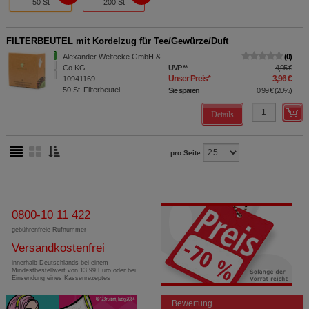
50 St
200 St
FILTERBEUTEL mit Kordelzug für Tee/Gewürze/Duft
Alexander Weltecke GmbH &
0
Co KG
UVP
**
4,95 €
Unser Preis
*
3,96 €
10941169
50
St
Filterbeutel
Sie sparen
0,99 €
(
20%
)
Details
pro Seite
0800-10 11 422
gebührenfreie Rufnummer
Versandkostenfrei
innerhalb Deutschlands bei einem
Mindestbestellwert von 13,99 Euro oder bei
Einsendung eines Kassenrezeptes
Bewertung