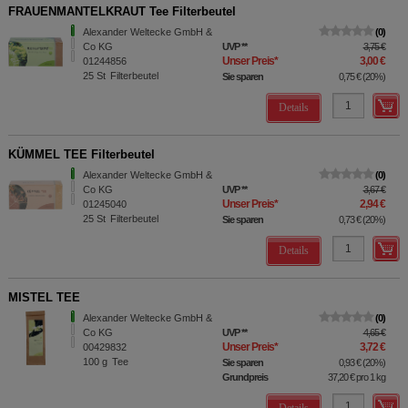
FRAUENMANTELKRAUT Tee Filterbeutel
Alexander Weltecke GmbH &
0
Co KG
UVP
**
3,75 €
Unser Preis
*
3,00 €
01244856
25
St
Filterbeutel
Sie sparen
0,75 €
(
20%
)
Details
KÜMMEL TEE Filterbeutel
Alexander Weltecke GmbH &
0
Co KG
UVP
**
3,67 €
Unser Preis
*
2,94 €
01245040
25
St
Filterbeutel
Sie sparen
0,73 €
(
20%
)
Details
MISTEL TEE
Alexander Weltecke GmbH &
0
Co KG
UVP
**
4,65 €
Unser Preis
*
3,72 €
00429832
100
g
Tee
Sie sparen
0,93 €
(
20%
)
Grundpreis
37,20 €
pro 1 kg