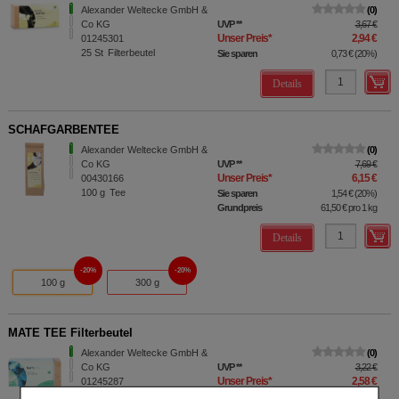
Alexander Weltecke GmbH &
0
Co KG
UVP
**
3,67 €
Unser Preis
*
2,94 €
01245301
25
St
Filterbeutel
Sie sparen
0,73 €
(
20%
)
Details
SCHAFGARBENTEE
Alexander Weltecke GmbH &
0
Co KG
UVP
**
7,69 €
Unser Preis
*
6,15 €
00430166
100
g
Tee
Sie sparen
1,54 €
(
20%
)
Grundpreis
61,50 €
pro 1 kg
Details
20%
20%
100 g
300 g
MATE TEE Filterbeutel
Alexander Weltecke GmbH &
0
Co KG
UVP
**
3,22 €
Unser Preis
*
2,58 €
01245287
25
St
Filterbeutel
Sie sparen
0,64 €
(
20%
)