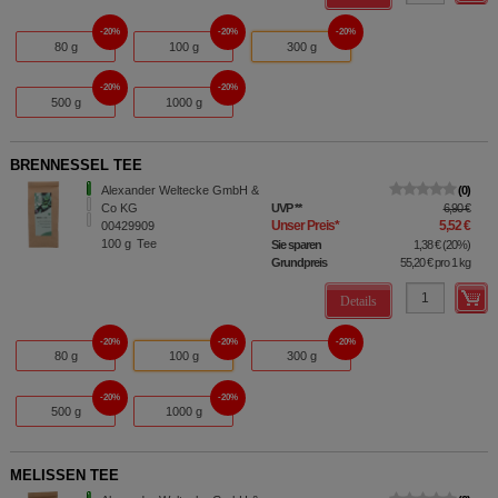
20%
20%
20%
80 g
100 g
300 g
20%
20%
500 g
1000 g
BRENNESSEL TEE
Alexander Weltecke GmbH &
0
Co KG
UVP
**
6,90 €
Unser Preis
*
5,52 €
00429909
100
g
Tee
Sie sparen
1,38 €
(
20%
)
Grundpreis
55,20 €
pro 1 kg
Details
20%
20%
20%
80 g
100 g
300 g
20%
20%
500 g
1000 g
MELISSEN TEE