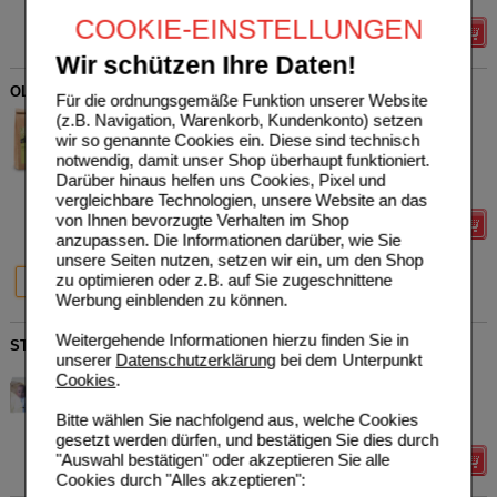
COOKIE-EINSTELLUNGEN
Details
Wir schützen Ihre Daten!
OLIVENBLÄTTER Tee Bio
Für die ordnungsgemäße Funktion unserer Website
Alexander Weltecke GmbH &
1
(z.B. Navigation, Warenkorb, Kundenkonto) setzen
Co KG
UVP
**
4,64 €
wir so genannte Cookies ein. Diese sind technisch
Unser Preis
*
3,71 €
12357842
notwendig, damit unser Shop überhaupt funktioniert.
70
g
Tee
Sie sparen
0,93 €
(
20%
)
Darüber hinaus helfen uns Cookies, Pixel und
Grundpreis
53,00 €
pro 1 kg
vergleichbare Technologien, unsere Website an das
von Ihnen bevorzugte Verhalten im Shop
Details
anzupassen. Die Informationen darüber, wie Sie
unsere Seiten nutzen, setzen wir ein, um den Shop
20%
20%
20%
zu optimieren oder z.B. auf Sie zugeschnittene
70 g
300 g
500 g
Werbung einblenden zu können.
Weitergehende Informationen hierzu finden Sie in
STILLTEE Filterbeutel
unserer
Datenschutzerklärung
bei dem Unterpunkt
Alexander Weltecke GmbH &
0
Cookies
.
Co KG
UVP
**
2,03 €
Unser Preis
*
1,62 €
01245413
Bitte wählen Sie nachfolgend aus, welche Cookies
25
St
Filterbeutel
Sie sparen
0,41 €
(
20%
)
gesetzt werden dürfen, und bestätigen Sie dies durch
"Auswahl bestätigen" oder akzeptieren Sie alle
Details
Cookies durch "Alles akzeptieren":