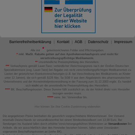
Barrierefreiheitserklärung
Kontakt
AGB
Datenschutz
Impressum
Alle mit
gekennzeichneten Felder sind Pflichtangaben.
*
inkl. MwSt. Rabatte gelten auf den Apothekenverkaufspreis und nicht für
verschreibungspflichtige Medikamente.
**
Unverbindliche Preisempfehlung des Herstellers.
***
Verkaufspreis gemäß Lauer-Taxe; verbindlicher Abrechnungspreis nach der Großen Deutschen
Spezialitätentaxe (sog. Lauer-Taxe) bei Abgabe von nicht verschreibungspflichtigen Medikamenten zu
Lasten der gesetzlichen Krankenversicherungen (z.B. bei Verschreibung des Medikaments an Kinder
unter 12 Jahren), die sich gemäß §129 Abs. 5a SGB V aus dem Abgabepreis des pharmazeutischen
Unternehmens und der Arzneimittelpreisverordnung in der Fassung zum 31.12.2003 ergibt. Es handelt
sich
nicht
um die unverbindliche Preisempfehlung des Herstellers.
****
BK: Beschaffungskosten. Diese Summe fällt zusätzlich an, da der Artikel direkt vom Hersteller
bezogen werden muss.
*****
verw. bis: Verwendbar bis.
Hier können Sie Ihre Cookie-Zustimmung widerrufen
Die angegebenen Preise beinhalten die gesetzlich vorgeschriebene Mehrwertsteuer. Der Versand
innerhalb Deutschlands ist versandkostenfrei bei einem Mindestbestellwert von 13,99 Euro. Bei
Sendungen ins Ausland fallen durch erhöhte Versicherungsgebühren Mehrkosten an
Versandkosten
Bei
Artikeln, die wir ausschließlich über den Hersteller beziehen können, fallen unter Umständen
sogenannte Beschaffungskosten an (siehe BK).