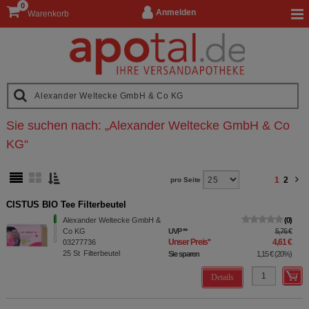
0
Anmelden
Warenkorb
Sie suchen nach:
„
Alexander Weltecke GmbH & Co
KG
“
1
2
pro Seite
CISTUS BIO Tee Filterbeutel
Alexander Weltecke GmbH &
0
Co KG
UVP
**
5,76 €
Unser Preis
*
4,61 €
03277736
25
St
Filterbeutel
Sie sparen
1,15 €
(
20%
)
Details