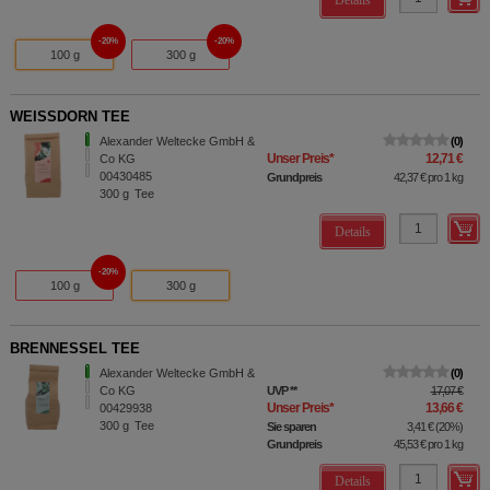
Details
20%
20%
100 g
300 g
WEISSDORN TEE
Alexander Weltecke GmbH &
0
Unser Preis
*
12,71 €
Co KG
00430485
Grundpreis
42,37 €
pro 1 kg
300
g
Tee
Details
20%
100 g
300 g
BRENNESSEL TEE
Alexander Weltecke GmbH &
0
Co KG
UVP
**
17,07 €
Unser Preis
*
13,66 €
00429938
300
g
Tee
Sie sparen
3,41 €
(
20%
)
Grundpreis
45,53 €
pro 1 kg
Details