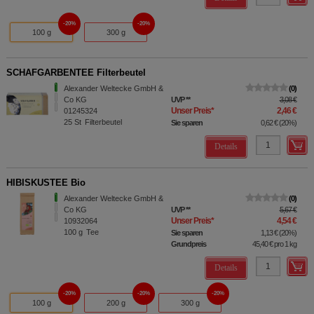
20%
20%
100 g
300 g
SCHAFGARBENTEE Filterbeutel
Alexander Weltecke GmbH &
0
Co KG
UVP
**
3,08 €
Unser Preis
*
2,46 €
01245324
25
St
Filterbeutel
Sie sparen
0,62 €
(
20%
)
Details
HIBISKUSTEE Bio
Alexander Weltecke GmbH &
0
Co KG
UVP
**
5,67 €
Unser Preis
*
4,54 €
10932064
100
g
Tee
Sie sparen
1,13 €
(
20%
)
Grundpreis
45,40 €
pro 1 kg
Details
20%
20%
20%
100 g
200 g
300 g