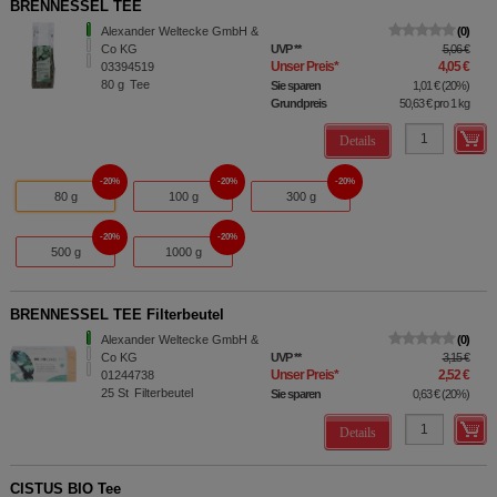
BRENNESSEL TEE
Alexander Weltecke GmbH &
0
Co KG
UVP
**
5,06 €
Unser Preis
*
4,05 €
03394519
80
g
Tee
Sie sparen
1,01 €
(
20%
)
Grundpreis
50,63 €
pro 1 kg
Details
20%
20%
20%
80 g
100 g
300 g
20%
20%
500 g
1000 g
BRENNESSEL TEE Filterbeutel
Alexander Weltecke GmbH &
0
Co KG
UVP
**
3,15 €
Unser Preis
*
2,52 €
01244738
25
St
Filterbeutel
Sie sparen
0,63 €
(
20%
)
Details
CISTUS BIO Tee