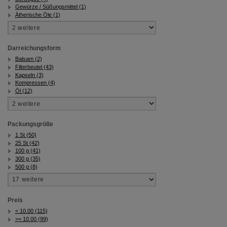
Gewürze / Süßungsmittel (1)
Ätherische Öle (1)
Darreichungsform
Balsam (2)
Filterbeutel (43)
Kapseln (3)
Kompressen (4)
Öl (12)
Packungsgröße
1 St (50)
25 St (42)
100 g (41)
300 g (35)
500 g (8)
Preis
< 10.00 (115)
>= 10.00 (99)