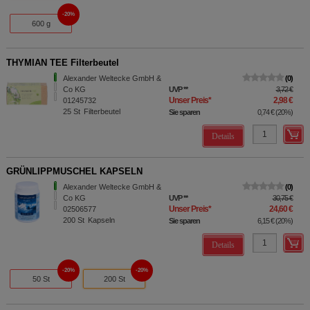
20%
600 g
THYMIAN TEE Filterbeutel
Alexander Weltecke GmbH &
0
Co KG
UVP
**
3,72 €
Unser Preis
*
2,98 €
01245732
25
St
Filterbeutel
Sie sparen
0,74 €
(
20%
)
Details
GRÜNLIPPMUSCHEL KAPSELN
Alexander Weltecke GmbH &
0
Co KG
UVP
**
30,75 €
Unser Preis
*
24,60 €
02506577
200
St
Kapseln
Sie sparen
6,15 €
(
20%
)
Details
20%
20%
50 St
200 St