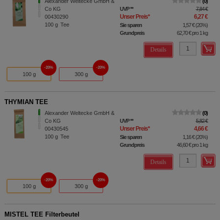
Alexander Weltecke GmbH &
0
Co KG
UVP
**
7,84 €
Unser Preis
*
6,27 €
00430290
100
g
Tee
Sie sparen
1,57 €
(
20%
)
Grundpreis
62,70 €
pro 1 kg
Details
20%
20%
100 g
300 g
THYMIAN TEE
Alexander Weltecke GmbH &
0
Co KG
UVP
**
5,82 €
Unser Preis
*
4,66 €
00430545
100
g
Tee
Sie sparen
1,16 €
(
20%
)
Grundpreis
46,60 €
pro 1 kg
Details
20%
20%
100 g
300 g
MISTEL TEE Filterbeutel