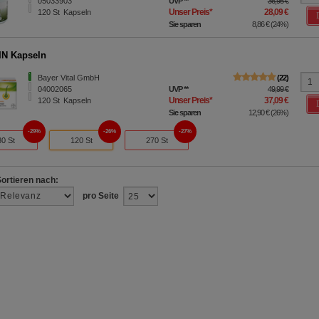
05033903
UVP
**
36,95 €
Unser Preis
*
28,09 €
120
St
Kapseln
Sie sparen
8,86 €
(
24%
)
IN Kapseln
Bayer Vital GmbH
22
04002065
UVP
**
49,99 €
Unser Preis
*
37,09 €
120
St
Kapseln
Sie sparen
12,90 €
(
26%
)
29%
26%
27%
30 St
120 St
270 St
Sortieren nach:
pro Seite