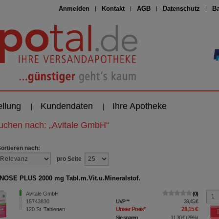
Anmelden
Kontakt
AGB
Datenschutz
Ba
ellung
Kundendaten
Ihre Apotheke
suchen nach:
„
Avitale GmbH
“
Sortieren nach:
pro Seite
OSE PLUS 2000 mg Tabl.m.Vit.u.Mineralstof.
Avitale GmbH
0
15743830
UVP
**
39,45 €
Unser Preis
*
28,15 €
120
St
Tabletten
Sie sparen
11,30 €
(
29%
)