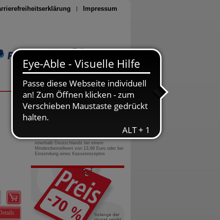
rrierefreiheitserklärung
Impressum
Seite drucken
0800-10 11 422
gebührenfreie Rufnummer
Versandkostenfrei
innerhalb Deutschlands bei einem
Mindestbestellwert von 13,99 Euro oder bei
Einsendung eines Kassenrezeptes
Details