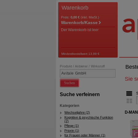
Warenkorb
Preis:
0,00 €
(inkl. MwSt.)
Warenkorb/Kasse
Der Warenkorb ist leer
Mindestbestellwert 13,99 €
Best
Produkt / Anbieter / Wirkstoff
Sie 
Suchen
Suche verfeinern
Kategorien
D-MANN
Wechseljahre (2)
Kognitive & psychische Funktion
(2)
Pflege (1)
Priorin (1)
für Frauen oder Männer (1)