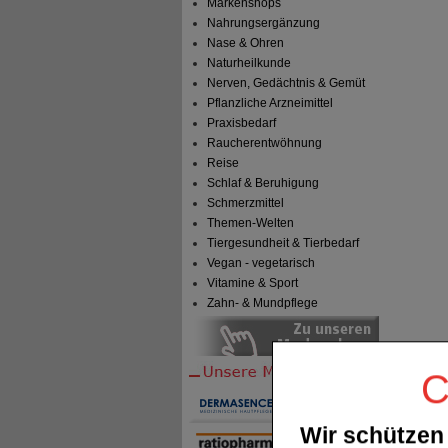
Markenshops
Nahrungsergänzung
Nase & Ohren
Naturheilkunde
Nerven, Gedächtnis & Gemüt
Pflanzliche Arzneimittel
Praxisbedarf
Raucherentwöhnung
Reise
Schlaf & Beruhigung
Schmerzmittel
Themen-Welten
Tiergesundheit & Tierbedarf
Vegan - vegetarisch
Vitamine & Sport
Zahn- & Mundpflege
C
Wir schützen 