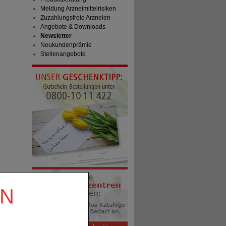
Meldung Arzneimittelrisiken
Zuzahlungsfreie Arzneien
Angebote & Downloads
Newsletter
Neukundenprämie
Stellenangebote
EN