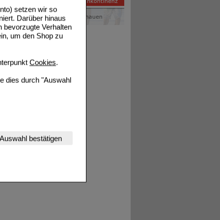
to) setzen wir so
niert. Darüber hinaus
n bevorzugte Verhalten
ein, um den Shop zu
terpunkt
Cookies
.
ie dies durch "Auswahl
nserer Website
Auswahl bestätigen
tet werden kann.
estalten,
rhaltensweisen (z.B.
nisse zugeschrittene
ng unserer Website
uf unserer Website aber