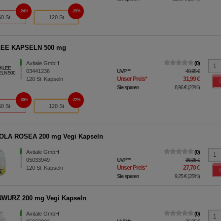
24%
29%
60 St
120 St
EE KAPSELN 500 mg
Avitale GmbH
0
03441236
UVP
**
40,95 €
Unser Preis
*
31,99 €
120
St
Kapseln
Sie sparen
8,96 €
(
22%
)
30%
22%
60 St
120 St
OLA ROSEA 200 mg Vegi Kapseln
Avitale GmbH
0
05033949
UVP
**
36,95 €
Unser Preis
*
27,70 €
120
St
Kapseln
Sie sparen
9,25 €
(
25%
)
WURZ 200 mg Vegi Kapseln
Avitale GmbH
0