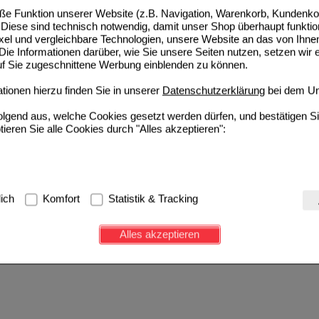
e Funktion unserer Website (z.B. Navigation, Warenkorb, Kundenkon
Diese sind technisch notwendig, damit unser Shop überhaupt funktio
ixel und vergleichbare Technologien, unsere Website an das von Ihne
ie Informationen darüber, wie Sie unsere Seiten nutzen, setzen wir 
auf Sie zugeschnittene Werbung einblenden zu können.
ionen hierzu finden Sie in unserer
Datenschutzerklärung
bei dem Un
folgend aus, welche Cookies gesetzt werden dürfen, und bestätigen S
tieren Sie alle Cookies durch "Alles akzeptieren":
g:
Hierbei handelt es sich um Cookies, die für die Grundfunktionen u
lich
Komfort
Statistik & Tracking
avigation, Warenkorb, Kundenkonto), weshalb auf diese nicht verzich
s werden genutzt um das Einkaufserlebnis noch ansprechender zu g
Alles akzeptieren
e Wiedererkennung des Besuchers oder unsere Seite an bevorzugte Ve
zupassen. Komfort-Cookies ermöglichen es uns auch auf Ihre Bedürf
d unser Partnerprogramm zu betreiben.
ierüber lassen sich Informationen über die Art und Weise der Nutzu
fe wir unsere Website weiter für Sie optimieren können, den Inhalt a