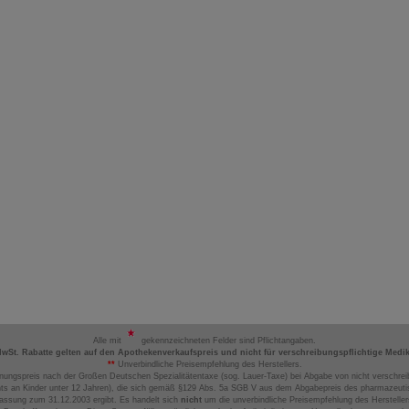
Alle mit
gekennzeichneten Felder sind Pflichtangaben.
MwSt. Rabatte gelten auf den Apothekenverkaufspreis und nicht für verschreibungspflichtige Medi
**
Unverbindliche Preisempfehlung des Herstellers.
nungspreis nach der Großen Deutschen Spezialitätentaxe (sog. Lauer-Taxe) bei Abgabe von nicht verschrei
ts an Kinder unter 12 Jahren), die sich gemäß §129 Abs. 5a SGB V aus dem Abgabepreis des pharmazeutis
assung zum 31.12.2003 ergibt. Es handelt sich
nicht
um die unverbindliche Preisempfehlung des Hersteller