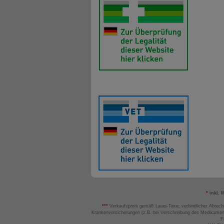
*
inkl. 
***
Verkaufspreis gemäß Lauer-Taxe; verbindlicher Abrech
Krankenversicherungen (z.B. bei Verschreibung des Medikamen
F