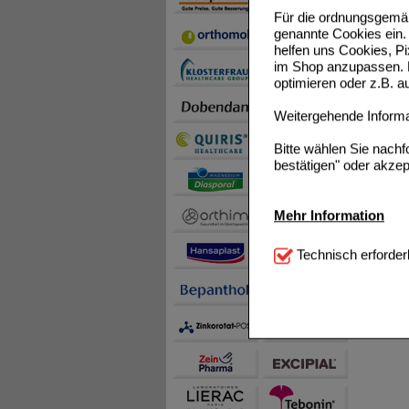
Für die ordnungsgemäß
genannte Cookies ein. 
helfen uns Cookies, P
im Shop anzupassen. D
optimieren oder z.B. 
Weitergehende Informat
Bitte wählen Sie nach
bestätigen" oder akzep
Mehr Information
Technisch Notwendi
Technisch erforder
notwendig sind (z.B. N
Komfort:
Diese Cookie
beispielsweise für di
Spracheinstellung) an
Inhalte anzuzeigen un
Statistik & Tracking:
H
sammeln, mit deren Hil