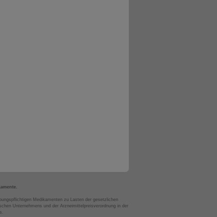
kamente.
bungspflichtigen Medikamenten zu Lasten der gesetzlichen
chen Unternehmens und der Arzneimittelpreisverordnung in der
s.