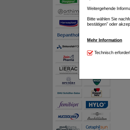
Weitergehende Informat
Bitte wählen Sie nach
bestätigen" oder akzep
Mehr Information
Technisch Notwendi
Technisch erforder
notwendig sind (z.B. N
Komfort:
Diese Cookie
beispielsweise für di
Spracheinstellung) an
Inhalte anzuzeigen un
Statistik & Tracking:
H
sammeln, mit deren Hil
auch die Werbung auf Dr
teilweise an Dritte wi