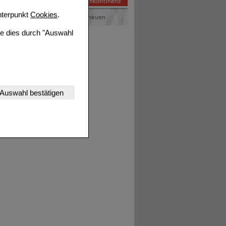
terpunkt
Cookies
.
ie dies durch "Auswahl
nserer Website
Auswahl bestätigen
tet werden kann.
estalten,
rhaltensweisen (z.B.
nisse zugeschrittene
ng unserer Website
uf unserer Website aber
, dass Daten hierfür