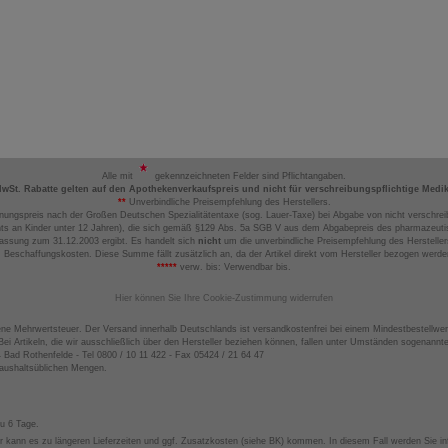
Alle mit
gekennzeichneten Felder sind Pflichtangaben.
MwSt. Rabatte gelten auf den Apothekenverkaufspreis und nicht für verschreibungspflichtige Medi
**
Unverbindliche Preisempfehlung des Herstellers.
nungspreis nach der Großen Deutschen Spezialitätentaxe (sog. Lauer-Taxe) bei Abgabe von nicht verschrei
ts an Kinder unter 12 Jahren), die sich gemäß §129 Abs. 5a SGB V aus dem Abgabepreis des pharmazeutis
assung zum 31.12.2003 ergibt. Es handelt sich
nicht
um die unverbindliche Preisempfehlung des Hersteller
 Beschaffungskosten. Diese Summe fällt zusätzlich an, da der Artikel direkt vom Hersteller bezogen werd
*****
verw. bis: Verwendbar bis.
Hier können Sie Ihre Cookie-Zustimmung widerrufen
ene Mehrwertsteuer. Der Versand innerhalb Deutschlands ist versandkostenfrei bei einem Mindestbestellwer
ei Artikeln, die wir ausschließlich über den Hersteller beziehen können, fallen unter Umständen sogenann
4 Bad Rothenfelde - Tel 0800 / 10 11 422 - Fax 05424 / 21 64 47
haushaltsüblichen Mengen.
zu 6 Tage.
 kann es zu längeren Lieferzeiten und ggf. Zusatzkosten (siehe BK) kommen. In diesem Fall werden Sie inf