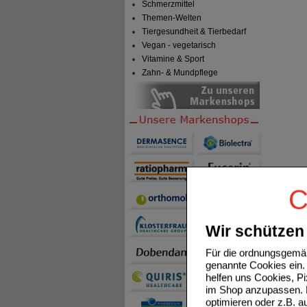
Schmerzmittel
Themen-Welten
Tiergesundheit & Tierbedarf
Vegan - vegetarisch
Vitamine & Sport
Zahn- & Mundpflege
C
Wir schützen 
Für die ordnungsgemäß
genannte Cookies ein. 
helfen uns Cookies, P
im Shop anzupassen. D
optimieren oder z.B. 