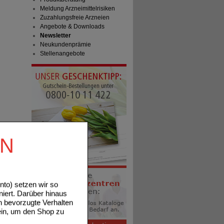
Meldung Arzneimittelrisiken
Zuzahlungsfreie Arzneien
Angebote & Downloads
Newsletter
Neukundenprämie
Stellenangebote
EN
to) setzen wir so
niert. Darüber hinaus
n bevorzugte Verhalten
ein, um den Shop zu