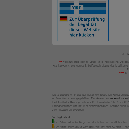
*
inkl. 
***
Verkaufspreis gemäß Lauer-Taxe; verbindlicher Abrech
Krankenversicherungen (z.B. bei Verschreibung des Medikamen
F
****
BK:
Die angegebenen Preise beinhalten die gesetzlich vorgeschrieb
erhöhte Versicherungsgebühren Mehrkosten an
Versandkosten
B
Bad Apotheke Henning Fichter e.K. - Frankfurter Str. 27 - 4921
Preisänderungen und Irrtümer sind vorbehalten. Abgabe nur in 
Alle Angaben ohne Gewähr.
Verfügbarkeit:
Der Artikel ist in der Regel sofort lieferbar, in Einzelfällen bis 
Der Artikel muss direkt vom Hersteller bezogen werden. Daher