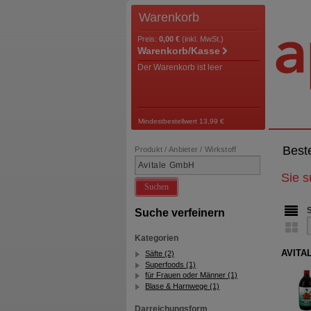
Warenkorb
Preis:
0,00 €
(inkl. MwSt.)
Warenkorb/Kasse
Der Warenkorb ist leer
Mindestbestellwert 13,99 €
Best
Produkt / Anbieter / Wirkstoff
Sie 
Suchen
Suche verfeinern
Kategorien
AVITAL
Säfte (2)
Superfoods (1)
für Frauen oder Männer (1)
Blase & Harnwege (1)
Darreichungsform