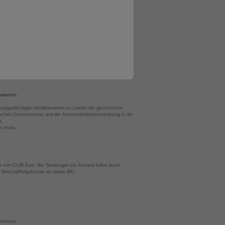
kamente.
bungspflichtigen Medikamenten zu Lasten der gesetzlichen
chen Unternehmens und der Arzneimittelpreisverordnung in der
s.
en muss.
t von 13,99 Euro. Bei Sendungen ins Ausland fallen durch
te Beschaffungskosten an (siehe BK).
ormiert.