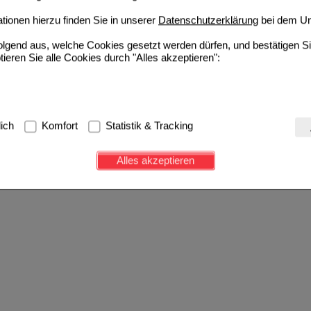
ionen hierzu finden Sie in unserer
Datenschutzerklärung
bei dem Un
folgend aus, welche Cookies gesetzt werden dürfen, und bestätigen S
tieren Sie alle Cookies durch "Alles akzeptieren":
g:
Hierbei handelt es sich um Cookies, die für die Grundfunktionen u
lich
Komfort
Statistik & Tracking
avigation, Warenkorb, Kundenkonto), weshalb auf diese nicht verzich
s werden genutzt um das Einkaufserlebnis noch ansprechender zu g
Alles akzeptieren
e Wiedererkennung des Besuchers oder unsere Seite an bevorzugte Ve
zupassen. Komfort-Cookies ermöglichen es uns auch auf Ihre Bedürf
d unser Partnerprogramm zu betreiben.
ierüber lassen sich Informationen über die Art und Weise der Nutzu
fe wir unsere Website weiter für Sie optimieren können, den Inhalt a
ittseiten möglichst relevant für Sie zu gestalten. Bitte beachten Sie
e z.B. Google oder soziale Medien übertragen werden.