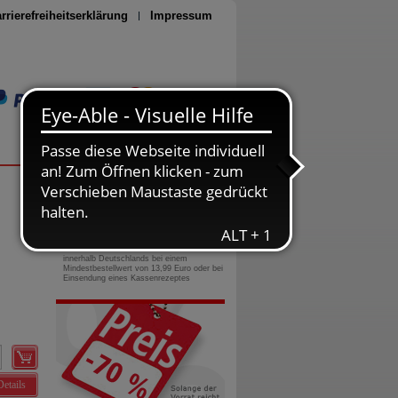
rrierefreiheitserklärung
Impressum
Seite drucken
0800-10 11 422
gebührenfreie Rufnummer
Versandkostenfrei
innerhalb Deutschlands bei einem
Mindestbestellwert von 13,99 Euro oder bei
Einsendung eines Kassenrezeptes
Details