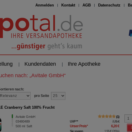
Anmelden
Kontakt
AGB
Datenschutz
Ba
ellung
Kundendaten
Ihre Apotheke
suchen nach:
„
Avitale GmbH
“
Sortieren nach:
pro Seite
E Cranberry Saft 100% Frucht
Avitale GmbH
1
03480489
UVP
**
7,75 €
Unser Preis
*
6,20 €
500
ml
Saft
Sie sparen
1,55 €
(
20%
)