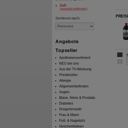
Saft
(auswahl entfernen)
PREISE
Sortieren nach
Angebote
Topseller
Apothekensortiment
NEU bei uns
Aus der TV-Werbung
Preisknüller
Allergie
Allgemeinbefinden
Augen
Blase, Niere & Prostata
Diabetes
Drogeriemarkt
Frau & Mann
Fuß- & Nagelpilz
Geschenkideen