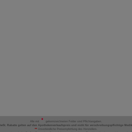
Alle mit
gekennzeichneten Felder sind Pflichtangaben.
MwSt. Rabatte gelten auf den Apothekenverkaufspreis und nicht für verschreibungspflichtige Medi
**
Unverbindliche Preisempfehlung des Herstellers.