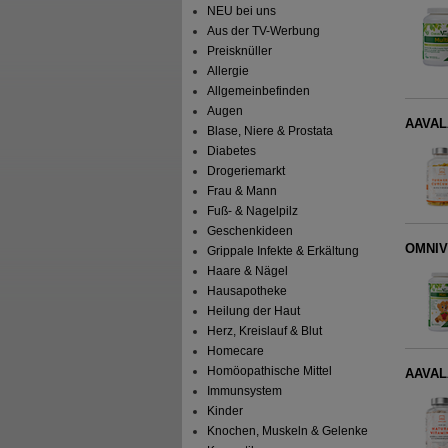
NEU bei uns
Aus der TV-Werbung
Preisknüller
Allergie
Allgemeinbefinden
Augen
AAVAL
Blase, Niere & Prostata
Diabetes
Drogeriemarkt
Frau & Mann
Fuß- & Nagelpilz
Geschenkideen
OMNIVE
Grippale Infekte & Erkältung
Haare & Nägel
Hausapotheke
Heilung der Haut
Herz, Kreislauf & Blut
Homecare
Homöopathische Mittel
AAVAL
Immunsystem
Kinder
Knochen, Muskeln & Gelenke