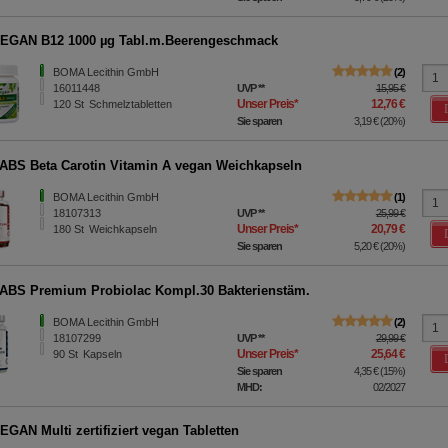
EGAN B12 1000 µg Tabl.m.Beerengeschmack
BOMA Lecithin GmbH
2
16011448
UVP
**
15,95 €
Unser Preis
*
12,76 €
120
St
Schmelztabletten
Sie sparen
3,19 €
(
20%
)
BS Beta Carotin Vitamin A vegan Weichkapseln
BOMA Lecithin GmbH
1
18107313
UVP
**
25,99 €
Unser Preis
*
20,79 €
180
St
Weichkapseln
Sie sparen
5,20 €
(
20%
)
BS Premium Probiolac Kompl.30 Bakterienstäm.
BOMA Lecithin GmbH
2
18107299
UVP
**
29,99 €
Unser Preis
*
25,64 €
90
St
Kapseln
Sie sparen
4,35 €
(
15%
)
MHD:
02/2027
GAN Multi zertifiziert vegan Tabletten