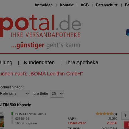
Anmelden
Kontakt
AGB
Datenschutz
Ba
ellung
Kundendaten
Ihre Apotheke
suchen nach:
„
BOMA Lecithin GmbH
“
Sortieren nach:
pro Seite
ITIN 500 Kapseln
BOMA Lecithin GmbH
1
03660429
UVP
**
28,95 €
Unser Preis
*
23,16 €
100
St
Kapseln
Sie sparen
5,79 €
(
20%
)