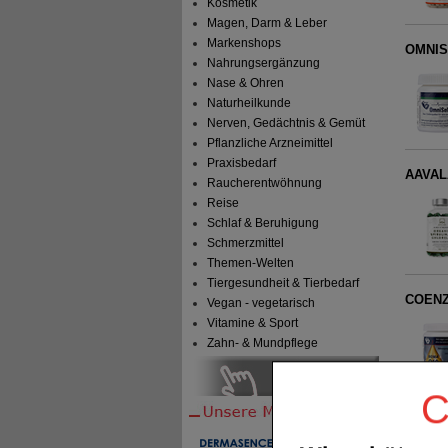
Kosmetik
Magen, Darm & Leber
Markenshops
OMNISE
Nahrungsergänzung
Nase & Ohren
Naturheilkunde
Nerven, Gedächtnis & Gemüt
Pflanzliche Arzneimittel
Praxisbedarf
AAVALA
Raucherentwöhnung
Reise
Schlaf & Beruhigung
Schmerzmittel
Themen-Welten
Tiergesundheit & Tierbedarf
COENZ
Vegan - vegetarisch
Vitamine & Sport
Zahn- & Mundpflege
C