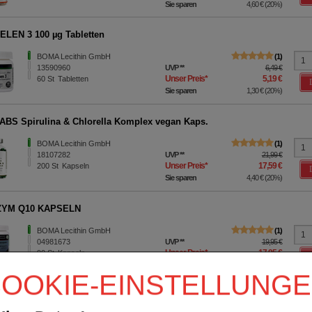
Sie sparen
4,60 €
(
20%
)
LEN 3 100 µg Tabletten
BOMA Lecithin GmbH
1
13590960
UVP
**
6,49 €
Unser Preis
*
5,19 €
60
St
Tabletten
Sie sparen
1,30 €
(
20%
)
BS Spirulina & Chlorella Komplex vegan Kaps.
BOMA Lecithin GmbH
1
18107282
UVP
**
21,99 €
Unser Preis
*
17,59 €
200
St
Kapseln
Sie sparen
4,40 €
(
20%
)
YM Q10 KAPSELN
BOMA Lecithin GmbH
1
04981673
UVP
**
19,95 €
Unser Preis
*
17,95 €
90
St
Kapseln
Sie sparen
2,00 €
(
10%
)
OOKIE-EINSTELLUNG
Sortieren nach:
pro Seite