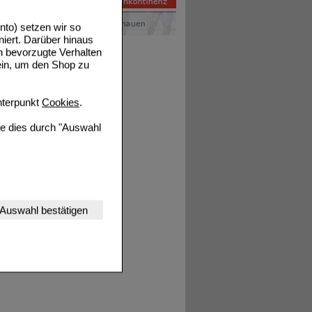
to) setzen wir so
niert. Darüber hinaus
n bevorzugte Verhalten
ein, um den Shop zu
terpunkt
Cookies
.
ie dies durch "Auswahl
nserer Website
Auswahl bestätigen
tet werden kann.
estalten,
rhaltensweisen (z.B.
nisse zugeschrittene
ng unserer Website