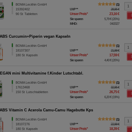
BOMA Lecithin GmbH
1
15392402
UVP
**
28,95 €
Unser Preis
*
23,16 €
90
St
Tabletten
Sie sparen
5,79 €
(
20%
)
MHD:
04/2027
ABS Curcumin+Piperin vegan Kapseln
BOMA Lecithin GmbH
1
18107307
UVP
**
21,99 €
Unser Preis
*
17,59 €
180
St
Kapseln
Sie sparen
4,40 €
(
20%
)
GAN mini Multivitamine f.Kinder Lutschtabl.
BOMA Lecithin GmbH
1
17613468
UVP
**
32,95 €
Unser Preis
*
26,75 €
150
St
Lutschtabletten
Sie sparen
6,20 €
(
19%
)
ABS Vitamin C Acerola Camu-Camu Hagebutte Kps
BOMA Lecithin GmbH
1
18107276
UVP
**
22,99 €
Unser Preis
*
18,39 €
180
St
Kapseln