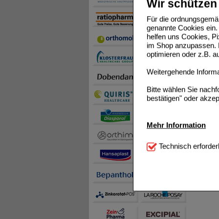
Wir schützen 
Für die ordnungsgemäß
genannte Cookies ein. 
helfen uns Cookies, P
im Shop anzupassen. D
optimieren oder z.B. 
Weitergehende Informat
Bitte wählen Sie nach
bestätigen" oder akzep
Mehr Information
Technisch Notwendi
Technisch erforder
notwendig sind (z.B. N
Komfort:
Diese Cookie
beispielsweise für di
Spracheinstellung) an
Inhalte anzuzeigen un
Statistik & Tracking:
H