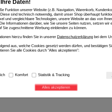
Ihre Daten!
e Funktion unserer Website (z.B. Navigation, Warenkorb, Kundenkon
Diese sind technisch notwendig, damit unser Shop überhaupt funktio
ixel und vergleichbare Technologien, unsere Website an das von Ihne
ie Informationen darüber, wie Sie unsere Seiten nutzen, setzen wir 
auf Sie zugeschnittene Werbung einblenden zu können.
ionen hierzu finden Sie in unserer
Datenschutzerklärung
bei dem Un
folgend aus, welche Cookies gesetzt werden dürfen, und bestätigen S
tieren Sie alle Cookies durch "Alles akzeptieren":
g:
Hierbei handelt es sich um Cookies, die für die Grundfunktionen u
lich
Komfort
Statistik & Tracking
avigation, Warenkorb, Kundenkonto), weshalb auf diese nicht verzich
s werden genutzt um das Einkaufserlebnis noch ansprechender zu g
Alles akzeptieren
e Wiedererkennung des Besuchers oder unsere Seite an bevorzugte Ve
zupassen. Komfort-Cookies ermöglichen es uns auch auf Ihre Bedürf
d unser Partnerprogramm zu betreiben.
ierüber lassen sich Informationen über die Art und Weise der Nutzu