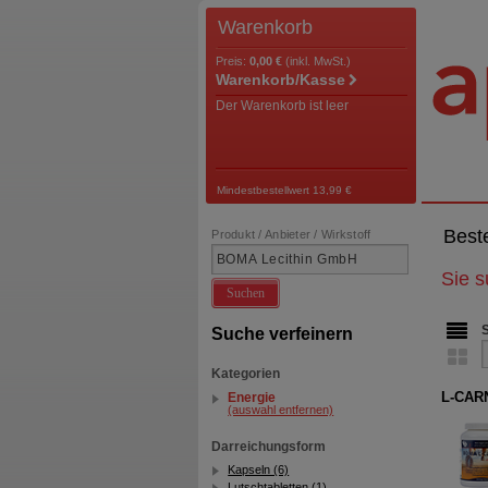
Warenkorb
Preis:
0,00 €
(inkl. MwSt.)
Warenkorb/Kasse
Der Warenkorb ist leer
Mindestbestellwert 13,99 €
Best
Produkt / Anbieter / Wirkstoff
Sie 
Suchen
Suche verfeinern
Kategorien
L-CARN
Energie
(auswahl entfernen)
Darreichungsform
Kapseln (6)
Lutschtabletten (1)