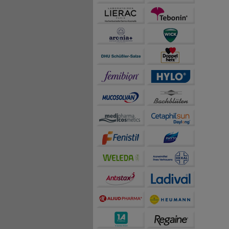
sammeln, mit deren Hil
auch die Werbung auf Dr
teilweise an Dritte wi