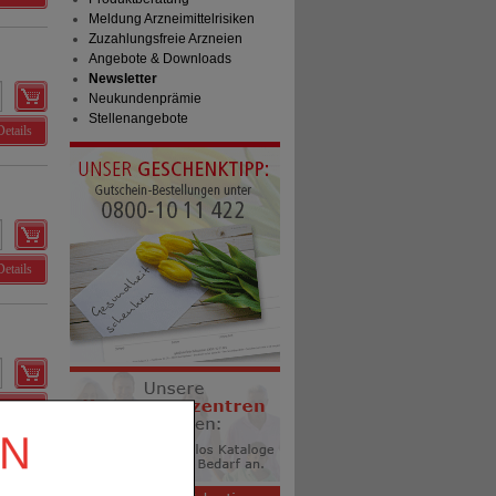
Meldung Arzneimittelrisiken
Zuzahlungsfreie Arzneien
Angebote & Downloads
Newsletter
Neukundenprämie
Stellenangebote
Details
Details
Details
EN