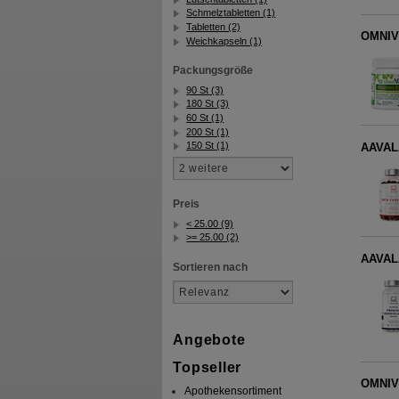
Schmelztabletten (1)
Tabletten (2)
OMNIV
Weichkapseln (1)
Packungsgröße
90 St (3)
180 St (3)
60 St (1)
200 St (1)
150 St (1)
AAVALA
Preis
< 25.00 (9)
>= 25.00 (2)
AAVALA
Sortieren nach
Angebote
Topseller
OMNIVE
Apothekensortiment