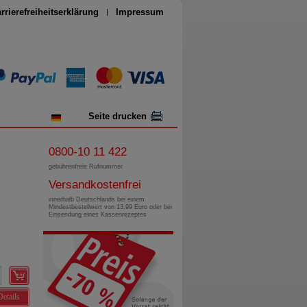
rrierefreiheitserklärung
Impressum
Seite drucken
0800-10 11 422
gebührenfreie Rufnummer
Versandkostenfrei
innerhalb Deutschlands bei einem
Mindestbestellwert von 13,99 Euro oder bei
Einsendung eines Kassenrezeptes
Details