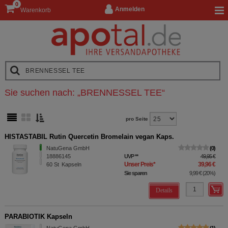
0
Anmelden
Warenkorb
Sie suchen nach:
„
BRENNESSEL TEE
“
pro Seite
HISTASTABIL Rutin Quercetin Bromelain vegan Kaps.
NatuGena GmbH
0
18886145
UVP
**
49,95 €
Unser Preis
*
39,96 €
60
St
Kapseln
Sie sparen
9,99 €
(
20%
)
Details
PARABIOTIK Kapseln