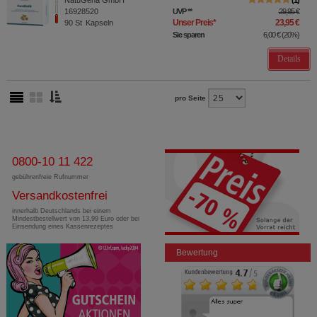
NatuGena GmbH
1
16928520
UVP
**
29,95 €
Unser Preis
*
23,95 €
90
St
Kapseln
Sie sparen
6,00 €
(
20%
)
Details
pro Seite
0800-10 11 422
gebührenfreie Rufnummer
Versandkostenfrei
innerhalb Deutschlands bei einem
Mindestbestellwert von 13,99 Euro oder bei
Einsendung eines Kassenrezeptes
Bewertung