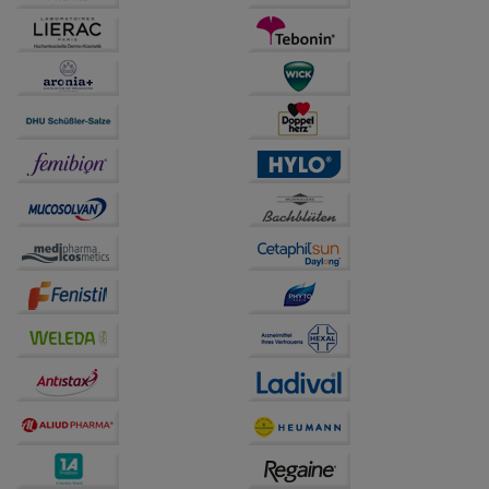
anzuzeigen und unser Partnerprogramm zu
betreiben.
Statistik & Tracking:
Hierüber lassen sich
Informationen über die Art und Weise der Nutzung
unserer Website sammeln, mit deren Hilfe wir unsere
Website weiter für Sie optimieren können, den Inhalt
auf unserer Website aber auch die Werbung auf
Drittseiten möglichst relevant für Sie zu gestalten.
Bitte beachten Sie, dass Daten hierfür teilweise an
Dritte wie z.B. Google oder soziale Medien
übertragen werden.