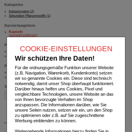
Kategorien
Immunsystem (2)
Sekundäre Pflanzenstoffe (1)
Darreichungsform
Kapseln
(auswahl entfernen)
Packungsgröße
COOKIE-EINSTELLUNGEN
90 St (1)
60 St (1)
Wir schützen Ihre Daten!
Preis
Für die ordnungsgemäße Funktion unserer Website
(z.B. Navigation, Warenkorb, Kundenkonto) setzen
< 35.00 (1)
>= 35.00 (1)
wir so genannte Cookies ein. Diese sind technisch
notwendig, damit unser Shop überhaupt funktioniert.
Sortieren nach
Darüber hinaus helfen uns Cookies, Pixel und
vergleichbare Technologien, unsere Website an das
von Ihnen bevorzugte Verhalten im Shop
anzupassen. Die Informationen darüber, wie Sie
unsere Seiten nutzen, setzen wir ein, um den Shop
zu optimieren oder z.B. auf Sie zugeschnittene
Werbung einblenden zu können.
Weitergehende Informationen hierzu finden Sie in