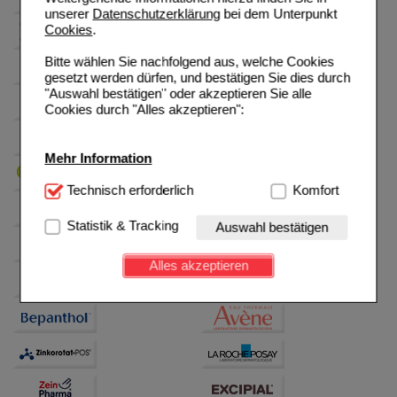
unserer
Datenschutzerklärung
bei dem Unterpunkt
Cookies
.
Bitte wählen Sie nachfolgend aus, welche Cookies
gesetzt werden dürfen, und bestätigen Sie dies durch
"Auswahl bestätigen" oder akzeptieren Sie alle
Cookies durch "Alles akzeptieren":
Mehr Information
Technisch Notwendig:
Technisch erforderlich
Hierbei handelt es sich um
Komfort
Cookies, die für die Grundfunktionen unserer
Website notwendig sind (z.B. Navigation, Warenkorb,
Statistik & Tracking
Auswahl bestätigen
Kundenkonto), weshalb auf diese nicht verzichtet
werden kann.
Alles akzeptieren
Komfort:
Diese Cookies werden genutzt um das
Einkaufserlebnis noch ansprechender zu gestalten,
beispielsweise für die Wiedererkennung des
Besuchers oder unsere Seite an bevorzugte
Verhaltensweisen (z.B. Spracheinstellung)
anzupassen. Komfort-Cookies ermöglichen es uns
auch auf Ihre Bedürfnisse zugeschrittene Inhalte