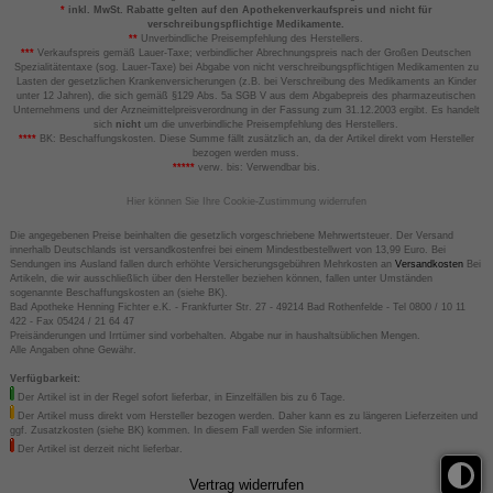
*
inkl. MwSt. Rabatte gelten auf den Apothekenverkaufspreis und nicht für
verschreibungspflichtige Medikamente.
**
Unverbindliche Preisempfehlung des Herstellers.
***
Verkaufspreis gemäß Lauer-Taxe; verbindlicher Abrechnungspreis nach der Großen Deutschen
Spezialitätentaxe (sog. Lauer-Taxe) bei Abgabe von nicht verschreibungspflichtigen Medikamenten zu
Lasten der gesetzlichen Krankenversicherungen (z.B. bei Verschreibung des Medikaments an Kinder
unter 12 Jahren), die sich gemäß §129 Abs. 5a SGB V aus dem Abgabepreis des pharmazeutischen
Unternehmens und der Arzneimittelpreisverordnung in der Fassung zum 31.12.2003 ergibt. Es handelt
sich
nicht
um die unverbindliche Preisempfehlung des Herstellers.
****
BK: Beschaffungskosten. Diese Summe fällt zusätzlich an, da der Artikel direkt vom Hersteller
bezogen werden muss.
*****
verw. bis: Verwendbar bis.
Hier können Sie Ihre Cookie-Zustimmung widerrufen
Die angegebenen Preise beinhalten die gesetzlich vorgeschriebene Mehrwertsteuer. Der Versand
innerhalb Deutschlands ist versandkostenfrei bei einem Mindestbestellwert von 13,99 Euro. Bei
Sendungen ins Ausland fallen durch erhöhte Versicherungsgebühren Mehrkosten an
Versandkosten
Bei
Artikeln, die wir ausschließlich über den Hersteller beziehen können, fallen unter Umständen
sogenannte Beschaffungskosten an (siehe BK).
Bad Apotheke Henning Fichter e.K. - Frankfurter Str. 27 - 49214 Bad Rothenfelde - Tel 0800 / 10 11
422 - Fax 05424 / 21 64 47
Preisänderungen und Irrtümer sind vorbehalten. Abgabe nur in haushaltsüblichen Mengen.
Alle Angaben ohne Gewähr.
Verfügbarkeit:
Der Artikel ist in der Regel sofort lieferbar, in Einzelfällen bis zu 6 Tage.
Der Artikel muss direkt vom Hersteller bezogen werden. Daher kann es zu längeren Lieferzeiten und
ggf. Zusatzkosten (siehe BK) kommen. In diesem Fall werden Sie informiert.
Der Artikel ist derzeit nicht lieferbar.
Vertrag widerrufen