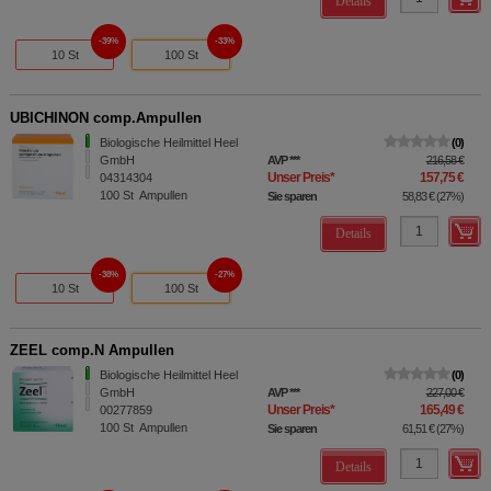
Details
39%
33%
10 St
100 St
UBICHINON comp.Ampullen
Biologische Heilmittel Heel
0
GmbH
AVP
***
216,58 €
Unser Preis
*
157,75 €
04314304
100
St
Ampullen
Sie sparen
58,83 €
(
27%
)
Details
38%
27%
10 St
100 St
ZEEL comp.N Ampullen
Biologische Heilmittel Heel
0
GmbH
AVP
***
227,00 €
Unser Preis
*
165,49 €
00277859
100
St
Ampullen
Sie sparen
61,51 €
(
27%
)
Details