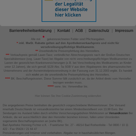
Barrierefreiheitserklärung
Kontakt
AGB
Datenschutz
Impressum
Alle mit
gekennzeichneten Felder sind Pflichtangaben.
*
inkl. MwSt. Rabatte gelten auf den Apothekenverkaufspreis und nicht für
verschreibungspflichtige Medikamente.
**
Unverbindliche Preisempfehlung des Herstellers.
***
Verkaufspreis gemäß Lauer-Taxe; verbindlicher Abrechnungspreis nach der Großen Deutschen
Spezialitätentaxe (sog. Lauer-Taxe) bei Abgabe von nicht verschreibungspflichtigen Medikamenten zu
Lasten der gesetzlichen Krankenversicherungen (z.B. bei Verschreibung des Medikaments an Kinder
unter 12 Jahren), die sich gemäß §129 Abs. 5a SGB V aus dem Abgabepreis des pharmazeutischen
Unternehmens und der Arzneimittelpreisverordnung in der Fassung zum 31.12.2003 ergibt. Es handelt
sich
nicht
um die unverbindliche Preisempfehlung des Herstellers.
****
BK: Beschaffungskosten. Diese Summe fällt zusätzlich an, da der Artikel direkt vom Hersteller
bezogen werden muss.
*****
verw. bis: Verwendbar bis.
Hier können Sie Ihre Cookie-Zustimmung widerrufen
Die angegebenen Preise beinhalten die gesetzlich vorgeschriebene Mehrwertsteuer. Der Versand
innerhalb Deutschlands ist versandkostenfrei bei einem Mindestbestellwert von 13,99 Euro. Bei
Sendungen ins Ausland fallen durch erhöhte Versicherungsgebühren Mehrkosten an
Versandkosten
Bei
Artikeln, die wir ausschließlich über den Hersteller beziehen können, fallen unter Umständen
sogenannte Beschaffungskosten an (siehe BK).
Bad Apotheke Henning Fichter e.K. - Frankfurter Str. 27 - 49214 Bad Rothenfelde - Tel 0800 / 10 11
422 - Fax 05424 / 21 64 47
Preisänderungen und Irrtümer sind vorbehalten. Abgabe nur in haushaltsüblichen Mengen.