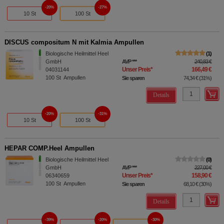
20%
27%
10 St
100 St
DISCUS compositum N mit Kalmia Ampullen
Biologische Heilmittel Heel
1
GmbH
AVP
***
240,83 €
Unser Preis
*
166,49 €
04031144
100
St
Ampullen
Sie sparen
74,34 €
(
31%
)
Details
20%
31%
10 St
100 St
HEPAR COMP.Heel Ampullen
Biologische Heilmittel Heel
0
GmbH
AVP
***
227,00 €
Unser Preis
*
158,90 €
06340659
100
St
Ampullen
Sie sparen
68,10 €
(
30%
)
Details
39%
20%
30%