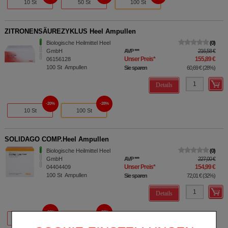
10 St
50 St
100 St
ZITRONENSÄUREZYKLUS Heel Ampullen
Biologische Heilmittel Heel
0
GmbH
AVP
***
216,58 €
Unser Preis
*
155,89 €
06156128
100
St
Ampullen
Sie sparen
60,69 €
(
28%
)
Details
20%
28%
10 St
100 St
SOLIDAGO COMP.Heel Ampullen
Biologische Heilmittel Heel
0
GmbH
AVP
***
227,00 €
Unser Preis
*
154,99 €
04404409
100
St
Ampullen
Sie sparen
72,01 €
(
32%
)
Details
20%
32%
10 St
100 St