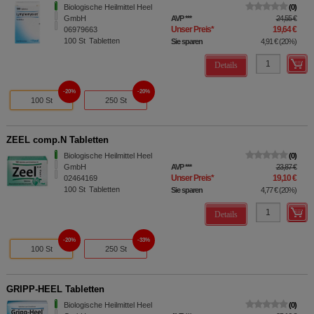
Biologische Heilmittel Heel
0
GmbH
AVP
***
24,55 €
Unser Preis
*
19,64 €
06979663
100
St
Tabletten
Sie sparen
4,91 €
(
20%
)
Details
20%
20%
100 St
250 St
ZEEL comp.N Tabletten
Biologische Heilmittel Heel
0
GmbH
AVP
***
23,87 €
Unser Preis
*
19,10 €
02464169
100
St
Tabletten
Sie sparen
4,77 €
(
20%
)
Details
20%
33%
100 St
250 St
GRIPP-HEEL Tabletten
Biologische Heilmittel Heel
0