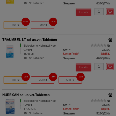
100
St
Tabletten
Sie sparen
6,26 €
(
27%
)
Details
27%
31%
100 St
500 St
TRAUMEEL LT ad us.vet.Tabletten
Biologische Heilmittel Heel
0
GmbH
UVP
**
23,31 €
Unser Preis
*
18,65 €
15300311
100
St
Tabletten
Sie sparen
4,66 €
(
20%
)
Details
20%
20%
20%
100 St
250 St
500 St
NUREXAN ad us.vet.Tabletten
Biologische Heilmittel Heel
0
GmbH
UVP
**
23,31 €
Unser Preis
*
18,09 €
17259535
100
St
Tabletten
Sie sparen
5,22 €
(
22%
)