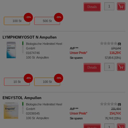
Details
22%
20%
100 St
500 St
LYMPHOMYOSOT N Ampullen
Biologische Heilmittel Heel
0
GmbH
AVP
***
174,14 €
Unser Preis
*
116,29 €
01674746
100
St
Ampullen
Sie sparen
57,85 €
(
33%
)
Details
40%
33%
10 St
100 St
ENGYSTOL Ampullen
Biologische Heilmittel Heel
0
GmbH
AVP
***
231,48 €
Unser Preis
*
154,74 €
02036545
100
St
Ampullen
Sie sparen
76,74 €
(
33%
)