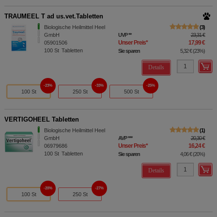
TRAUMEEL T ad us.vet.Tabletten
Biologische Heilmittel Heel
3
GmbH
UVP
**
23,31 €
Unser Preis
*
17,99 €
05901506
100
St
Tabletten
Sie sparen
5,32 €
(
23%
)
Details
23%
33%
25%
100 St
250 St
500 St
VERTIGOHEEL Tabletten
Biologische Heilmittel Heel
1
GmbH
AVP
***
20,30 €
Unser Preis
*
16,24 €
06979686
100
St
Tabletten
Sie sparen
4,06 €
(
20%
)
Details
20%
27%
100 St
250 St