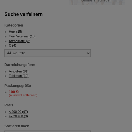
Suche verfeinern
Kategorien
Heel (15)
Heel Veterinär (13)
Arzneimittel (8)
C (4)
Darreichungsform
Ampullen (81)
Tabletten (19)
Packungsgröße
100 St
(auswahl entfernen)
Preis
< 200.00 (97)
>= 200.00 (3)
Sortieren nach