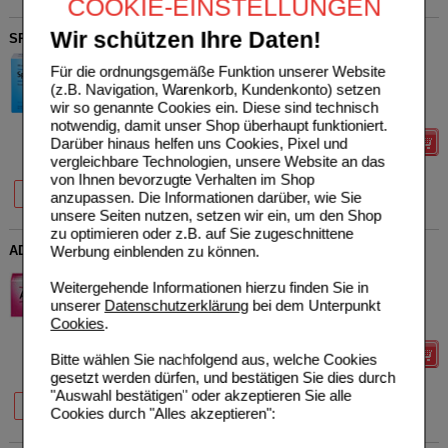
COOKIE-EINSTELLUNGEN
Wir schützen Ihre Daten!
SPASCUPREEL Ampullen
Biologische Heilmittel Heel
0
Für die ordnungsgemäße Funktion unserer Website
GmbH
AVP
***
220,91 €
(z.B. Navigation, Warenkorb, Kundenkonto) setzen
Unser Preis
*
156,89 €
00951244
wir so genannte Cookies ein. Diese sind technisch
100
St
Ampullen
Sie sparen
64,02 €
(
29%
)
notwendig, damit unser Shop überhaupt funktioniert.
Darüber hinaus helfen uns Cookies, Pixel und
Details
vergleichbare Technologien, unsere Website an das
von Ihnen bevorzugte Verhalten im Shop
20%
29%
10 St
100 St
anzupassen. Die Informationen darüber, wie Sie
unsere Seiten nutzen, setzen wir ein, um den Shop
zu optimieren oder z.B. auf Sie zugeschnittene
Werbung einblenden zu können.
ADRISIN Tabletten
Biologische Heilmittel Heel
0
Weitergehende Informationen hierzu finden Sie in
GmbH
AVP
***
23,87 €
unserer
Datenschutzerklärung
bei dem Unterpunkt
Unser Preis
*
19,10 €
10810450
Cookies
.
100
St
Tabletten
Sie sparen
4,77 €
(
20%
)
Details
Bitte wählen Sie nachfolgend aus, welche Cookies
gesetzt werden dürfen, und bestätigen Sie dies durch
"Auswahl bestätigen" oder akzeptieren Sie alle
20%
20%
20%
50 St
100 St
250 St
Cookies durch "Alles akzeptieren":