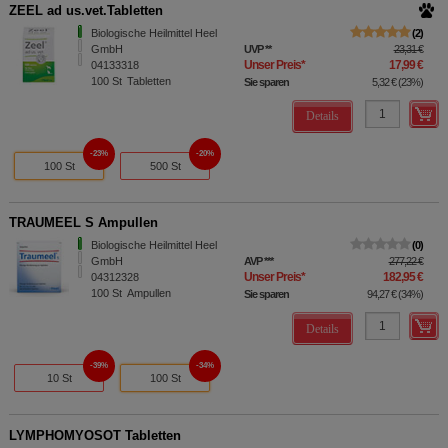
ZEEL ad us.vet.Tabletten
Biologische Heilmittel Heel
2
GmbH
UVP
**
23,31 €
Unser Preis
*
17,99 €
04133318
100
St
Tabletten
Sie sparen
5,32 €
(
23%
)
Details
23%
20%
100 St
500 St
TRAUMEEL S Ampullen
Biologische Heilmittel Heel
0
GmbH
AVP
***
277,22 €
Unser Preis
*
182,95 €
04312328
100
St
Ampullen
Sie sparen
94,27 €
(
34%
)
Details
39%
34%
10 St
100 St
LYMPHOMYOSOT Tabletten