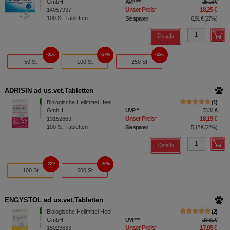
GmbH
AVP
***
25,16 €
Unser Preis
*
18,25 €
14057937
100
St
Tabletten
Sie sparen
6,91 €
(
27%
)
Details
31%
27%
25%
50 St
100 St
250 St
ADRISIN ad us.vet.Tabletten
Biologische Heilmittel Heel
1
GmbH
UVP
**
23,31 €
Unser Preis
*
18,19 €
13152869
100
St
Tabletten
Sie sparen
5,12 €
(
22%
)
Details
22%
30%
100 St
500 St
ENGYSTOL ad us.vet.Tabletten
Biologische Heilmittel Heel
2
GmbH
UVP
**
23,31 €
Unser Preis
*
17,05 €
15023633