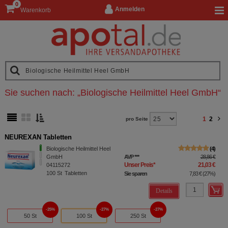
0
Anmelden
Warenkorb
Sie suchen nach:
„
Biologische Heilmittel Heel GmbH
“
1
2
pro Seite
NEUREXAN Tabletten
Biologische Heilmittel Heel
4
GmbH
AVP
***
28,86 €
Unser Preis
*
21,03 €
04115272
100
St
Tabletten
Sie sparen
7,83 €
(
27%
)
Details
25%
27%
27%
50 St
100 St
250 St