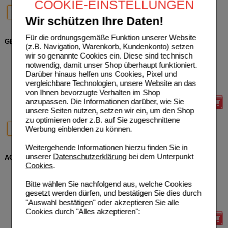
COOKIE-EINSTELLUNGEN
20%
20%
30 ml
100 ml
Wir schützen Ihre Daten!
Für die ordnungsgemäße Funktion unserer Website
GELSEMIUM HOMACCORD Tropfen
(z.B. Navigation, Warenkorb, Kundenkonto) setzen
Biologische Heilmittel Heel
0
wir so genannte Cookies ein. Diese sind technisch
GmbH
AVP
***
14,36 €
notwendig, damit unser Shop überhaupt funktioniert.
Unser Preis
*
11,49 €
00413009
Darüber hinaus helfen uns Cookies, Pixel und
30
ml
Tropfen
Sie sparen
2,87 €
(
20%
)
vergleichbare Technologien, unsere Website an das
Grundpreis
383,00 €
pro 1 l
von Ihnen bevorzugte Verhalten im Shop
anzupassen. Die Informationen darüber, wie Sie
Details
unsere Seiten nutzen, setzen wir ein, um den Shop
zu optimieren oder z.B. auf Sie zugeschnittene
20%
20%
Werbung einblenden zu können.
30 ml
100 ml
Weitergehende Informationen hierzu finden Sie in
unserer
Datenschutzerklärung
bei dem Unterpunkt
ACONITUM HOMACCORD Tropfen
Cookies
.
Biologische Heilmittel Heel
0
GmbH
AVP
***
14,36 €
Bitte wählen Sie nachfolgend aus, welche Cookies
Unser Preis
*
11,49 €
00010412
gesetzt werden dürfen, und bestätigen Sie dies durch
30
ml
Tropfen
Sie sparen
2,87 €
(
20%
)
"Auswahl bestätigen" oder akzeptieren Sie alle
Grundpreis
383,00 €
pro 1 l
Cookies durch "Alles akzeptieren":
Details