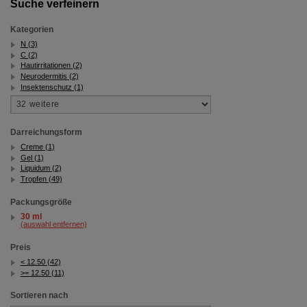
Suche verfeinern
Kategorien
N (3)
C (2)
Hautirritationen (2)
Neurodermitis (2)
Insektenschutz (1)
Darreichungsform
Creme (1)
Gel (1)
Liquidum (2)
Tropfen (49)
Packungsgröße
30 ml
(auswahl entfernen)
Preis
< 12.50 (42)
>= 12.50 (11)
Sortieren nach