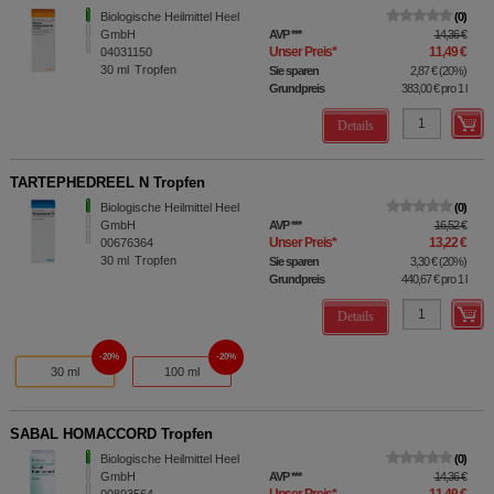
Biologische Heilmittel Heel
0
GmbH
AVP
***
14,36 €
Unser Preis
*
11,49 €
04031150
30
ml
Tropfen
Sie sparen
2,87 €
(
20%
)
Grundpreis
383,00 €
pro 1 l
Details
TARTEPHEDREEL N Tropfen
Biologische Heilmittel Heel
0
GmbH
AVP
***
16,52 €
Unser Preis
*
13,22 €
00676364
30
ml
Tropfen
Sie sparen
3,30 €
(
20%
)
Grundpreis
440,67 €
pro 1 l
Details
20%
20%
30 ml
100 ml
SABAL HOMACCORD Tropfen
Biologische Heilmittel Heel
0
GmbH
AVP
***
14,36 €