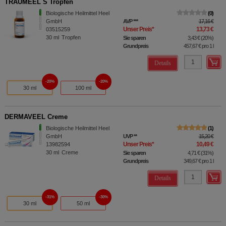
TRAUMEEL S Tropfen
Biologische Heilmittel Heel
0
GmbH
AVP
***
17,16 €
Unser Preis
*
13,73 €
03515259
30
ml
Tropfen
Sie sparen
3,43 €
(
20%
)
Grundpreis
457,67 €
pro 1 l
Details
20%
20%
30 ml
100 ml
DERMAVEEL Creme
Biologische Heilmittel Heel
1
GmbH
UVP
**
15,20 €
Unser Preis
*
10,49 €
13982594
30
ml
Creme
Sie sparen
4,71 €
(
31%
)
Grundpreis
349,67 €
pro 1 l
Details
31%
30%
30 ml
50 ml