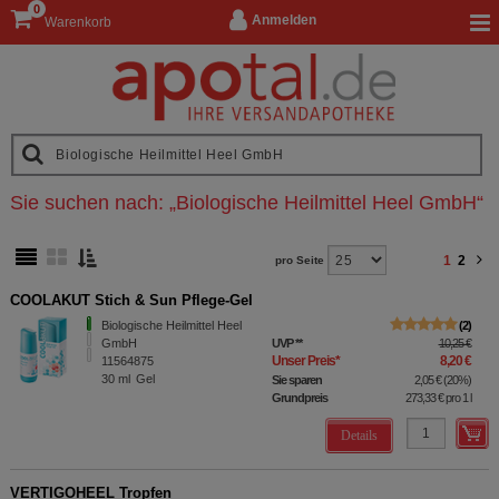
0
Anmelden
Warenkorb
Sie suchen nach:
„
Biologische Heilmittel Heel GmbH
“
1
2
pro Seite
COOLAKUT Stich & Sun Pflege-Gel
Biologische Heilmittel Heel
2
GmbH
UVP
**
10,25 €
Unser Preis
*
8,20 €
11564875
30
ml
Gel
Sie sparen
2,05 €
(
20%
)
Grundpreis
273,33 €
pro 1 l
Details
VERTIGOHEEL Tropfen