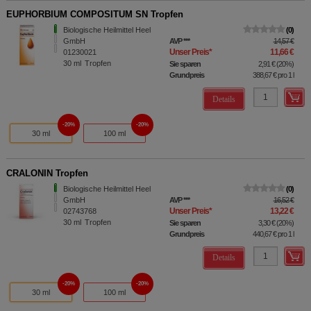
EUPHORBIUM COMPOSITUM SN Tropfen
Biologische Heilmittel Heel
0
GmbH
AVP
***
14,57 €
Unser Preis
*
11,66 €
01230021
30
ml
Tropfen
Sie sparen
2,91 €
(
20%
)
Grundpreis
388,67 €
pro 1 l
Details
20%
20%
30 ml
100 ml
CRALONIN Tropfen
Biologische Heilmittel Heel
0
GmbH
AVP
***
16,52 €
Unser Preis
*
13,22 €
02743768
30
ml
Tropfen
Sie sparen
3,30 €
(
20%
)
Grundpreis
440,67 €
pro 1 l
Details
20%
20%
30 ml
100 ml