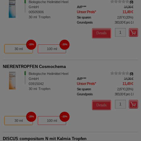
Biologische Heilmittel Heel
0
GmbH
AVP
***
14,36 €
Unser Preis
*
11,49 €
00505906
30
ml
Tropfen
Sie sparen
2,87 €
(
20%
)
Grundpreis
383,00 €
pro 1 l
Details
20%
20%
30 ml
100 ml
NIERENTROPFEN Cosmochema
Biologische Heilmittel Heel
0
GmbH
AVP
***
14,36 €
Unser Preis
*
11,49 €
03915042
30
ml
Tropfen
Sie sparen
2,87 €
(
20%
)
Grundpreis
383,00 €
pro 1 l
Details
20%
20%
30 ml
100 ml
DISCUS compositum N mit Kalmia Tropfen