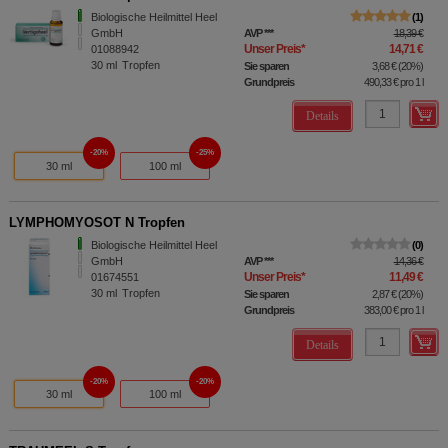
Biologische Heilmittel Heel
1
GmbH
AVP
***
18,39 €
Unser Preis
*
14,71 €
01088942
30
ml
Tropfen
Sie sparen
3,68 €
(
20%
)
Grundpreis
490,33 €
pro 1 l
Details
20%
25%
30 ml
100 ml
LYMPHOMYOSOT N Tropfen
Biologische Heilmittel Heel
0
GmbH
AVP
***
14,36 €
Unser Preis
*
11,49 €
01674551
30
ml
Tropfen
Sie sparen
2,87 €
(
20%
)
Grundpreis
383,00 €
pro 1 l
Details
20%
20%
30 ml
100 ml