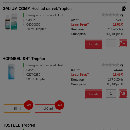
GALIUM COMP.-Heel ad us.vet.Tropfen
Biologische Heilmittel Heel
0
GmbH
UVP
**
13,76 €
Unser Preis
*
11,01 €
04658050
30
ml
Tropfen
Sie sparen
2,75 €
(
20%
)
Grundpreis
367,00 €
pro 1 l
Details
HORMEEL SNT Tropfen
Biologische Heilmittel Heel
0
GmbH
AVP
***
14,36 €
Unser Preis
*
11,49 €
02740250
30
ml
Tropfen
Sie sparen
2,87 €
(
20%
)
Grundpreis
383,00 €
pro 1 l
Details
20%
20%
30 ml
100 ml
HUSTEEL Tropfen