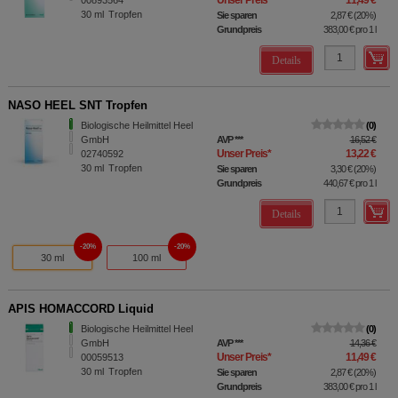
Unser Preis
*
11,49 €
00893564
30
ml
Tropfen
Sie sparen
2,87 €
(
20%
)
Grundpreis
383,00 €
pro 1 l
Details
NASO HEEL SNT Tropfen
Biologische Heilmittel Heel
0
GmbH
AVP
***
16,52 €
Unser Preis
*
13,22 €
02740592
30
ml
Tropfen
Sie sparen
3,30 €
(
20%
)
Grundpreis
440,67 €
pro 1 l
Details
20%
20%
30 ml
100 ml
APIS HOMACCORD Liquid
Biologische Heilmittel Heel
0
GmbH
AVP
***
14,36 €
Unser Preis
*
11,49 €
00059513
30
ml
Tropfen
Sie sparen
2,87 €
(
20%
)
Grundpreis
383,00 €
pro 1 l