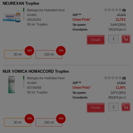
NEUREXAN Tropfen
Biologische Heilmittel Heel
0
GmbH
AVP
***
27,22 €
Unser Preis
*
21,78 €
04115243
30
ml
Tropfen
Sie sparen
5,44 €
(
20%
)
Grundpreis
726,00 €
pro 1 l
Details
20%
20%
30 ml
100 ml
NUX VOMICA HOMACCORD Tropfen
Biologische Heilmittel Heel
0
GmbH
AVP
***
14,36 €
Unser Preis
*
11,49 €
00736008
30
ml
Tropfen
Sie sparen
2,87 €
(
20%
)
Grundpreis
383,00 €
pro 1 l
Details
20%
20%
30 ml
100 ml