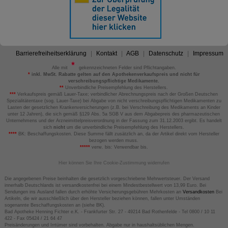
Barrierefreiheitserklärung
Kontakt
AGB
Datenschutz
Impressum
Alle mit
gekennzeichneten Felder sind Pflichtangaben.
*
inkl. MwSt. Rabatte gelten auf den Apothekenverkaufspreis und nicht für
verschreibungspflichtige Medikamente.
**
Unverbindliche Preisempfehlung des Herstellers.
***
Verkaufspreis gemäß Lauer-Taxe; verbindlicher Abrechnungspreis nach der Großen Deutschen
Spezialitätentaxe (sog. Lauer-Taxe) bei Abgabe von nicht verschreibungspflichtigen Medikamenten zu
Lasten der gesetzlichen Krankenversicherungen (z.B. bei Verschreibung des Medikaments an Kinder
unter 12 Jahren), die sich gemäß §129 Abs. 5a SGB V aus dem Abgabepreis des pharmazeutischen
Unternehmens und der Arzneimittelpreisverordnung in der Fassung zum 31.12.2003 ergibt. Es handelt
sich
nicht
um die unverbindliche Preisempfehlung des Herstellers.
****
BK: Beschaffungskosten. Diese Summe fällt zusätzlich an, da der Artikel direkt vom Hersteller
bezogen werden muss.
*****
verw. bis: Verwendbar bis.
Hier können Sie Ihre Cookie-Zustimmung widerrufen
Die angegebenen Preise beinhalten die gesetzlich vorgeschriebene Mehrwertsteuer. Der Versand
innerhalb Deutschlands ist versandkostenfrei bei einem Mindestbestellwert von 13,99 Euro. Bei
Sendungen ins Ausland fallen durch erhöhte Versicherungsgebühren Mehrkosten an
Versandkosten
Bei
Artikeln, die wir ausschließlich über den Hersteller beziehen können, fallen unter Umständen
sogenannte Beschaffungskosten an (siehe BK).
Bad Apotheke Henning Fichter e.K. - Frankfurter Str. 27 - 49214 Bad Rothenfelde - Tel 0800 / 10 11
422 - Fax 05424 / 21 64 47
Preisänderungen und Irrtümer sind vorbehalten. Abgabe nur in haushaltsüblichen Mengen.