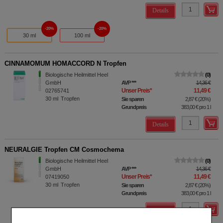
Details
20%
20%
30 ml
100 ml
CINNAMOMUM HOMACCORD N Tropfen
Biologische Heilmittel Heel
0
GmbH
AVP
***
14,36 €
Unser Preis
*
11,49 €
02765741
30
ml
Tropfen
Sie sparen
2,87 €
(
20%
)
Grundpreis
383,00 €
pro 1 l
Details
NEURALGIE Tropfen CM Cosmochema
Biologische Heilmittel Heel
0
GmbH
AVP
***
14,36 €
Unser Preis
*
11,49 €
07419050
30
ml
Tropfen
Sie sparen
2,87 €
(
20%
)
Grundpreis
383,00 €
pro 1 l
Details