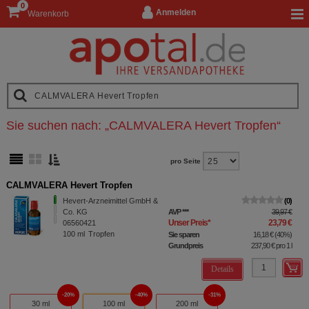
0
Anmelden
Warenkorb
Sie suchen nach:
„
CALMVALERA Hevert Tropfen
“
pro Seite
CALMVALERA Hevert Tropfen
Hevert-Arzneimittel GmbH &
0
Co. KG
AVP
***
39,97 €
Unser Preis
*
23,79 €
06560421
100
ml
Tropfen
Sie sparen
16,18 €
(
40%
)
Grundpreis
237,90 €
pro 1 l
Details
20%
40%
31%
30 ml
100 ml
200 ml