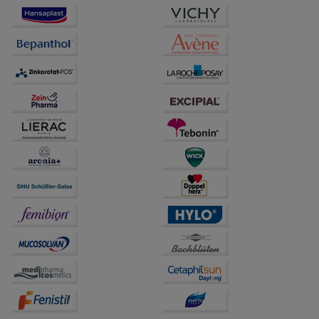
Besuchers oder unsere Seite an bevorzugte
Verhaltensweisen (z.B. Spracheinstellung)
anzupassen. Komfort-Cookies ermöglichen es uns
auch auf Ihre Bedürfnisse zugeschrittene Inhalte
anzuzeigen und unser Partnerprogramm zu
betreiben.
Statistik & Tracking:
Hierüber lassen sich
Informationen über die Art und Weise der Nutzung
unserer Website sammeln, mit deren Hilfe wir unsere
Website weiter für Sie optimieren können, den Inhalt
auf unserer Website aber auch die Werbung auf
Drittseiten möglichst relevant für Sie zu gestalten.
Bitte beachten Sie, dass Daten hierfür teilweise an
Dritte wie z.B. Google oder soziale Medien
übertragen werden.