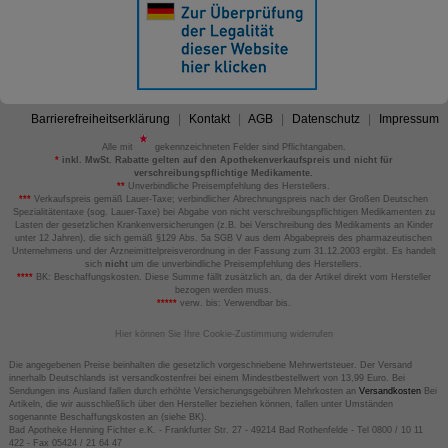
Barrierefreiheitserklärung
Kontakt
AGB
Datenschutz
Impressum
Alle mit
gekennzeichneten Felder sind Pflichtangaben.
*
inkl. MwSt. Rabatte gelten auf den Apothekenverkaufspreis und nicht für
verschreibungspflichtige Medikamente.
**
Unverbindliche Preisempfehlung des Herstellers.
***
Verkaufspreis gemäß Lauer-Taxe; verbindlicher Abrechnungspreis nach der Großen Deutschen
Spezialitätentaxe (sog. Lauer-Taxe) bei Abgabe von nicht verschreibungspflichtigen Medikamenten zu
Lasten der gesetzlichen Krankenversicherungen (z.B. bei Verschreibung des Medikaments an Kinder
unter 12 Jahren), die sich gemäß §129 Abs. 5a SGB V aus dem Abgabepreis des pharmazeutischen
Unternehmens und der Arzneimittelpreisverordnung in der Fassung zum 31.12.2003 ergibt. Es handelt
sich
nicht
um die unverbindliche Preisempfehlung des Herstellers.
****
BK: Beschaffungskosten. Diese Summe fällt zusätzlich an, da der Artikel direkt vom Hersteller
bezogen werden muss.
*****
verw. bis: Verwendbar bis.
Hier können Sie Ihre Cookie-Zustimmung widerrufen
Die angegebenen Preise beinhalten die gesetzlich vorgeschriebene Mehrwertsteuer. Der Versand
innerhalb Deutschlands ist versandkostenfrei bei einem Mindestbestellwert von 13,99 Euro. Bei
Sendungen ins Ausland fallen durch erhöhte Versicherungsgebühren Mehrkosten an
Versandkosten
Bei
Artikeln, die wir ausschließlich über den Hersteller beziehen können, fallen unter Umständen
sogenannte Beschaffungskosten an (siehe BK).
Bad Apotheke Henning Fichter e.K. - Frankfurter Str. 27 - 49214 Bad Rothenfelde - Tel 0800 / 10 11
422 - Fax 05424 / 21 64 47