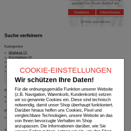
Suche verfeinern
Kategorien
Müdigkeit (2)
Erschöpfung (2)
Hevert-Naturheilkunde (2)
Schlafstörungen (2)
COOKIE-EINSTELLUNGEN
Schlaftabletten (2)
Wir schützen Ihre Daten!
Für die ordnungsgemäße Funktion unserer Website
Packungsgröße
(z.B. Navigation, Warenkorb, Kundenkonto) setzen
30 ml (1)
wir so genannte Cookies ein. Diese sind technisch
100 ml (1)
notwendig, damit unser Shop überhaupt funktioniert.
Darüber hinaus helfen uns Cookies, Pixel und
Preis
vergleichbare Technologien, unsere Website an das
1.00 - 24.99
von Ihnen bevorzugte Verhalten im Shop
(auswahl entfernen)
anzupassen. Die Informationen darüber, wie Sie
Sortieren nach