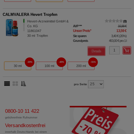
CALMVALERA Hevert Tropfen
Hevert-Arzneimittel GmbH &
0
Co. KG
AVP
***
16,99 €
Unser Preis
*
13,59 €
11861047
30
ml
Tropfen
Sie sparen
3,40 €
(
20%
)
Grundpreis
453,00 €
pro 1 l
Details
20%
40%
31%
30 ml
100 ml
200 ml
pro Seite
0800-10 11 422
gebührenfreie Rufnummer
Versandkostenfrei
innerhalb Deutschlands bei einem