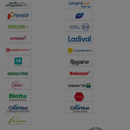
auf unserer Website aber auch die Werbung auf
Drittseiten möglichst relevant für Sie zu gestalten.
Bitte beachten Sie, dass Daten hierfür teilweise an
Dritte wie z.B. Google oder soziale Medien
übertragen werden.