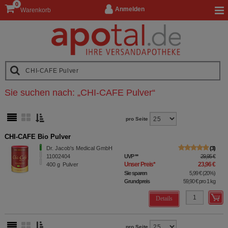
0
Anmelden
Warenkorb
Sie suchen nach:
„
CHI-CAFE Pulver
“
pro Seite
CHI-CAFE Bio Pulver
Dr. Jacob's Medical GmbH
3
11002404
UVP
**
29,95 €
Unser Preis
*
23,96 €
400
g
Pulver
Sie sparen
5,99 €
(
20%
)
Grundpreis
59,90 €
pro 1 kg
Details
pro Seite