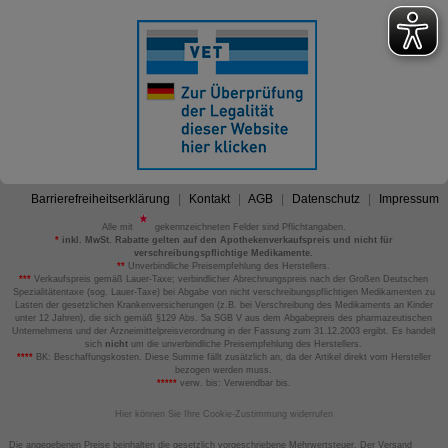
Barrierefreiheitserklärung
Kontakt
AGB
Datenschutz
Impressum
Alle mit
gekennzeichneten Felder sind Pflichtangaben.
*
inkl. MwSt. Rabatte gelten auf den Apothekenverkaufspreis und nicht für
verschreibungspflichtige Medikamente.
**
Unverbindliche Preisempfehlung des Herstellers.
***
Verkaufspreis gemäß Lauer-Taxe; verbindlicher Abrechnungspreis nach der Großen Deutschen
Spezialitätentaxe (sog. Lauer-Taxe) bei Abgabe von nicht verschreibungspflichtigen Medikamenten zu
Lasten der gesetzlichen Krankenversicherungen (z.B. bei Verschreibung des Medikaments an Kinder
unter 12 Jahren), die sich gemäß §129 Abs. 5a SGB V aus dem Abgabepreis des pharmazeutischen
Unternehmens und der Arzneimittelpreisverordnung in der Fassung zum 31.12.2003 ergibt. Es handelt
sich
nicht
um die unverbindliche Preisempfehlung des Herstellers.
****
BK: Beschaffungskosten. Diese Summe fällt zusätzlich an, da der Artikel direkt vom Hersteller
bezogen werden muss.
*****
verw. bis: Verwendbar bis.
Hier können Sie Ihre Cookie-Zustimmung widerrufen
Die angegebenen Preise beinhalten die gesetzlich vorgeschriebene Mehrwertsteuer. Der Versand