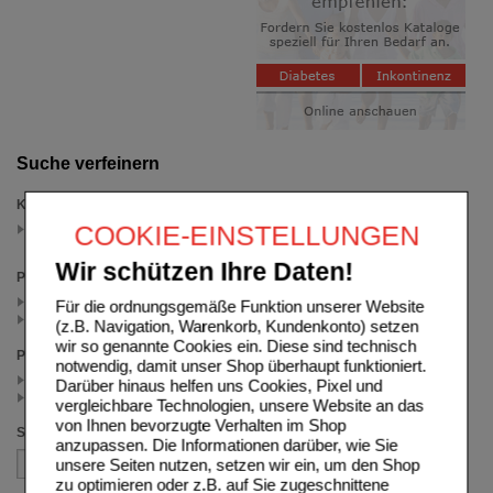
Suche verfeinern
Kategorien
COOKIE-EINSTELLUNGEN
Lokalanästhetika
(auswahl entfernen)
Wir schützen Ihre Daten!
Packungsgröße
5X50 ml (1)
Für die ordnungsgemäße Funktion unserer Website
50 ml (1)
(z.B. Navigation, Warenkorb, Kundenkonto) setzen
wir so genannte Cookies ein. Diese sind technisch
Preis
notwendig, damit unser Shop überhaupt funktioniert.
< 25.00 (1)
Darüber hinaus helfen uns Cookies, Pixel und
>= 25.00 (1)
vergleichbare Technologien, unsere Website an das
von Ihnen bevorzugte Verhalten im Shop
Sortieren nach
anzupassen. Die Informationen darüber, wie Sie
unsere Seiten nutzen, setzen wir ein, um den Shop
zu optimieren oder z.B. auf Sie zugeschnittene