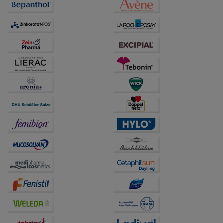
anzupassen. Komfort-Cookies ermöglichen es uns
auch auf Ihre Bedürfnisse zugeschrittene Inhalte
anzuzeigen und unser Partnerprogramm zu
betreiben.
Statistik & Tracking:
Hierüber lassen sich
Informationen über die Art und Weise der Nutzung
unserer Website sammeln, mit deren Hilfe wir unsere
Website weiter für Sie optimieren können, den Inhalt
auf unserer Website aber auch die Werbung auf
Drittseiten möglichst relevant für Sie zu gestalten.
Bitte beachten Sie, dass Daten hierfür teilweise an
Dritte wie z.B. Google oder soziale Medien
übertragen werden.