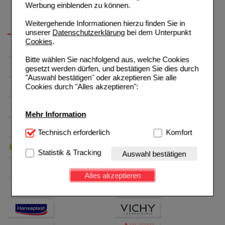
Werbung einblenden zu können.
Weitergehende Informationen hierzu finden Sie in
unserer
Datenschutzerklärung
bei dem Unterpunkt
Cookies
.
Bitte wählen Sie nachfolgend aus, welche Cookies
gesetzt werden dürfen, und bestätigen Sie dies durch
"Auswahl bestätigen" oder akzeptieren Sie alle
Cookies durch "Alles akzeptieren":
Mehr Information
Technisch Notwendig:
Technisch erforderlich
Hierbei handelt es sich um
Komfort
Cookies, die für die Grundfunktionen unserer
Website notwendig sind (z.B. Navigation, Warenkorb,
Statistik & Tracking
Auswahl bestätigen
Kundenkonto), weshalb auf diese nicht verzichtet
werden kann.
Alles akzeptieren
Komfort:
Diese Cookies werden genutzt um das
Einkaufserlebnis noch ansprechender zu gestalten,
beispielsweise für die Wiedererkennung des
Besuchers oder unsere Seite an bevorzugte
Verhaltensweisen (z.B. Spracheinstellung)