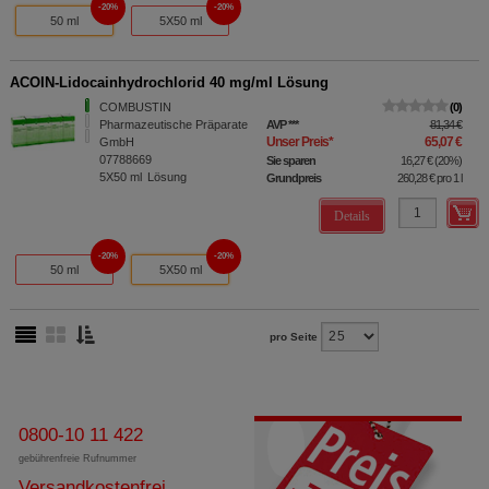
20%
20%
50 ml
5X50 ml
ACOIN-Lidocainhydrochlorid 40 mg/ml Lösung
COMBUSTIN
0
Pharmazeutische Präparate
AVP
***
81,34 €
Unser Preis
*
65,07 €
GmbH
07788669
Sie sparen
16,27 €
(
20%
)
5X50
ml
Lösung
Grundpreis
260,28 €
pro 1 l
Details
20%
20%
50 ml
5X50 ml
pro Seite
0800-10 11 422
gebührenfreie Rufnummer
Versandkostenfrei