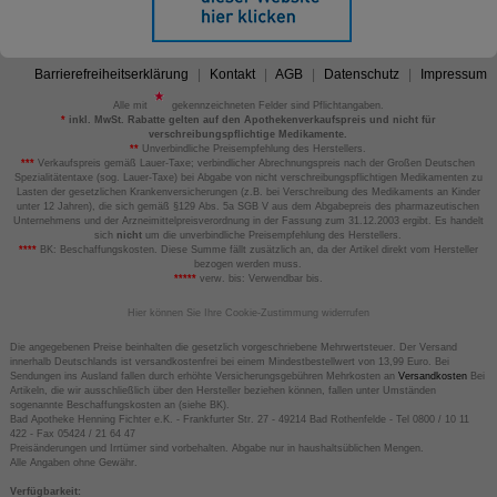
Barrierefreiheitserklärung
Kontakt
AGB
Datenschutz
Impressum
Alle mit
gekennzeichneten Felder sind Pflichtangaben.
*
inkl. MwSt. Rabatte gelten auf den Apothekenverkaufspreis und nicht für
verschreibungspflichtige Medikamente.
**
Unverbindliche Preisempfehlung des Herstellers.
***
Verkaufspreis gemäß Lauer-Taxe; verbindlicher Abrechnungspreis nach der Großen Deutschen
Spezialitätentaxe (sog. Lauer-Taxe) bei Abgabe von nicht verschreibungspflichtigen Medikamenten zu
Lasten der gesetzlichen Krankenversicherungen (z.B. bei Verschreibung des Medikaments an Kinder
unter 12 Jahren), die sich gemäß §129 Abs. 5a SGB V aus dem Abgabepreis des pharmazeutischen
Unternehmens und der Arzneimittelpreisverordnung in der Fassung zum 31.12.2003 ergibt. Es handelt
sich
nicht
um die unverbindliche Preisempfehlung des Herstellers.
****
BK: Beschaffungskosten. Diese Summe fällt zusätzlich an, da der Artikel direkt vom Hersteller
bezogen werden muss.
*****
verw. bis: Verwendbar bis.
Hier können Sie Ihre Cookie-Zustimmung widerrufen
Die angegebenen Preise beinhalten die gesetzlich vorgeschriebene Mehrwertsteuer. Der Versand
innerhalb Deutschlands ist versandkostenfrei bei einem Mindestbestellwert von 13,99 Euro. Bei
Sendungen ins Ausland fallen durch erhöhte Versicherungsgebühren Mehrkosten an
Versandkosten
Bei
Artikeln, die wir ausschließlich über den Hersteller beziehen können, fallen unter Umständen
sogenannte Beschaffungskosten an (siehe BK).
Bad Apotheke Henning Fichter e.K. - Frankfurter Str. 27 - 49214 Bad Rothenfelde - Tel 0800 / 10 11
422 - Fax 05424 / 21 64 47
Preisänderungen und Irrtümer sind vorbehalten. Abgabe nur in haushaltsüblichen Mengen.
Alle Angaben ohne Gewähr.
Verfügbarkeit: