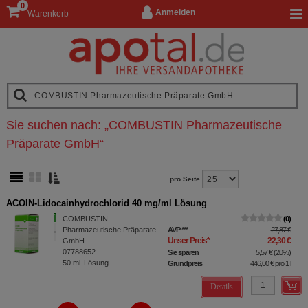
0
Anmelden
Warenkorb
Sie suchen nach:
„
COMBUSTIN Pharmazeutische
Präparate GmbH
“
pro Seite
ACOIN-Lidocainhydrochlorid 40 mg/ml Lösung
COMBUSTIN
0
Pharmazeutische Präparate
AVP
***
27,87 €
Unser Preis
*
22,30 €
GmbH
07788652
Sie sparen
5,57 €
(
20%
)
50
ml
Lösung
Grundpreis
446,00 €
pro 1 l
Details