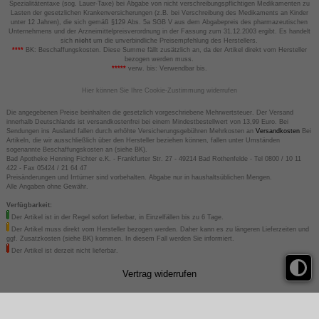
Spezialitätentaxe (sog. Lauer-Taxe) bei Abgabe von nicht verschreibungspflichtigen Medikamenten zu
Lasten der gesetzlichen Krankenversicherungen (z.B. bei Verschreibung des Medikaments an Kinder
unter 12 Jahren), die sich gemäß §129 Abs. 5a SGB V aus dem Abgabepreis des pharmazeutischen
Unternehmens und der Arzneimittelpreisverordnung in der Fassung zum 31.12.2003 ergibt. Es handelt
sich
nicht
um die unverbindliche Preisempfehlung des Herstellers.
****
BK: Beschaffungskosten. Diese Summe fällt zusätzlich an, da der Artikel direkt vom Hersteller
bezogen werden muss.
*****
verw. bis: Verwendbar bis.
Hier können Sie Ihre Cookie-Zustimmung widerrufen
Die angegebenen Preise beinhalten die gesetzlich vorgeschriebene Mehrwertsteuer. Der Versand
innerhalb Deutschlands ist versandkostenfrei bei einem Mindestbestellwert von 13,99 Euro. Bei
Sendungen ins Ausland fallen durch erhöhte Versicherungsgebühren Mehrkosten an
Versandkosten
Bei
Artikeln, die wir ausschließlich über den Hersteller beziehen können, fallen unter Umständen
sogenannte Beschaffungskosten an (siehe BK).
Bad Apotheke Henning Fichter e.K. - Frankfurter Str. 27 - 49214 Bad Rothenfelde - Tel 0800 / 10 11
422 - Fax 05424 / 21 64 47
Preisänderungen und Irrtümer sind vorbehalten. Abgabe nur in haushaltsüblichen Mengen.
Alle Angaben ohne Gewähr.
Verfügbarkeit:
Der Artikel ist in der Regel sofort lieferbar, in Einzelfällen bis zu 6 Tage.
Der Artikel muss direkt vom Hersteller bezogen werden. Daher kann es zu längeren Lieferzeiten und
ggf. Zusatzkosten (siehe BK) kommen. In diesem Fall werden Sie informiert.
Der Artikel ist derzeit nicht lieferbar.
Vertrag widerrufen