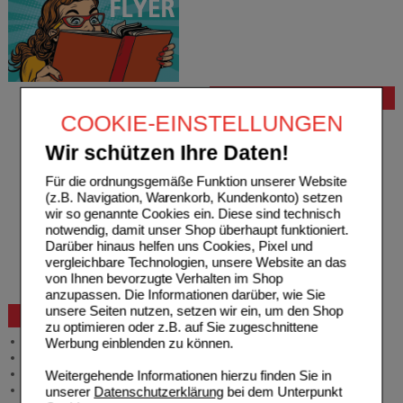
Bestellung
COOKIE-EINSTELLUNGEN
Hilfe zur Anmeldung
Hilfe zum Bestellvorgang
Wir schützen Ihre Daten!
Zahlungsmöglichkeiten
Rezepte einlösen
Für die ordnungsgemäße Funktion unserer Website
Freiumschläge anfordern
(z.B. Navigation, Warenkorb, Kundenkonto) setzen
Freiumschläge downloaden
wir so genannte Cookies ein. Diese sind technisch
Auslandsbestellung
notwendig, damit unser Shop überhaupt funktioniert.
Reklamation
Darüber hinaus helfen uns Cookies, Pixel und
Widerrufsformular
vergleichbare Technologien, unsere Website an das
Problembehebung
von Ihnen bevorzugte Verhalten im Shop
Bestellschein
anzupassen. Die Informationen darüber, wie Sie
unsere Seiten nutzen, setzen wir ein, um den Shop
Beratung und Service
zu optimieren oder z.B. auf Sie zugeschnittene
Allgemeine Information
Werbung einblenden zu können.
Produktberatung
Meldung Arzneimittelrisiken
Weitergehende Informationen hierzu finden Sie in
Zuzahlungsfreie Arzneien
unserer
Datenschutzerklärung
bei dem Unterpunkt