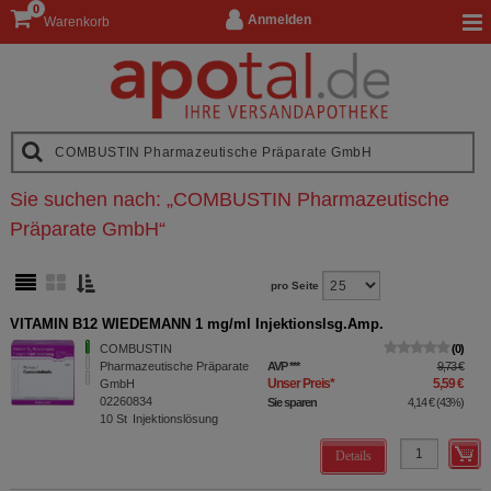
0
Anmelden
Warenkorb
Sie suchen nach:
„
COMBUSTIN Pharmazeutische
Präparate GmbH
“
pro Seite
VITAMIN B12 WIEDEMANN 1 mg/ml Injektionslsg.Amp.
COMBUSTIN
0
Pharmazeutische Präparate
AVP
***
9,73 €
Unser Preis
*
5,59 €
GmbH
02260834
Sie sparen
4,14 €
(
43%
)
10
St
Injektionslösung
Details