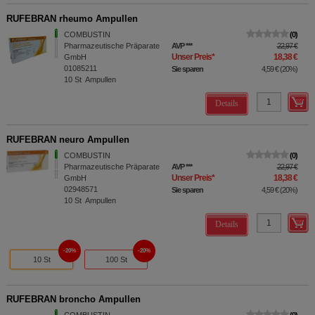
RUFEBRAN rheumo Ampullen
COMBUSTIN
0
Pharmazeutische Präparate
AVP
***
22,97 €
Unser Preis
*
18,38 €
GmbH
01085211
Sie sparen
4,59 €
(
20%
)
10
St
Ampullen
Details
RUFEBRAN neuro Ampullen
COMBUSTIN
0
Pharmazeutische Präparate
AVP
***
22,97 €
Unser Preis
*
18,38 €
GmbH
02948571
Sie sparen
4,59 €
(
20%
)
10
St
Ampullen
Details
20%
20%
10 St
100 St
RUFEBRAN broncho Ampullen