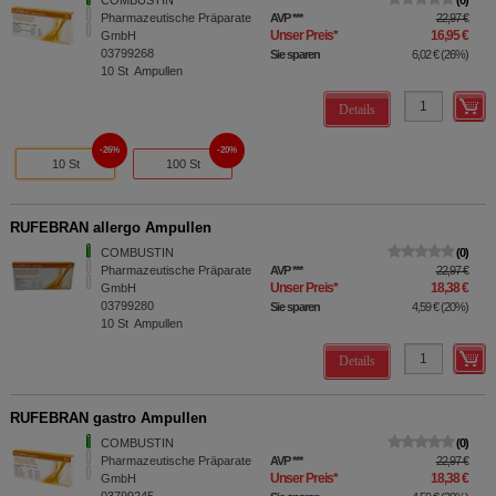
COMBUSTIN
0
Pharmazeutische Präparate
AVP
***
22,97 €
Unser Preis
*
16,95 €
GmbH
03799268
Sie sparen
6,02 €
(
26%
)
10
St
Ampullen
Details
26%
20%
10 St
100 St
RUFEBRAN allergo Ampullen
COMBUSTIN
0
Pharmazeutische Präparate
AVP
***
22,97 €
Unser Preis
*
18,38 €
GmbH
03799280
Sie sparen
4,59 €
(
20%
)
10
St
Ampullen
Details
RUFEBRAN gastro Ampullen
COMBUSTIN
0
Pharmazeutische Präparate
AVP
***
22,97 €
Unser Preis
*
18,38 €
GmbH