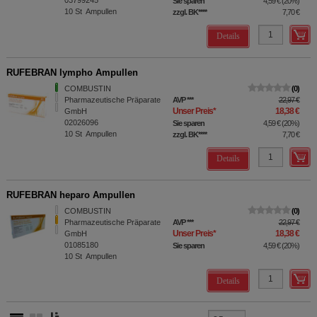
03799245
Sie sparen
4,59 €
(
20%
)
10
St
Ampullen
zzgl. BK
****
7,70 €
Details
RUFEBRAN lympho Ampullen
COMBUSTIN
0
Pharmazeutische Präparate
AVP
***
22,97 €
Unser Preis
*
18,38 €
GmbH
02026096
Sie sparen
4,59 €
(
20%
)
10
St
Ampullen
zzgl. BK
****
7,70 €
Details
RUFEBRAN heparo Ampullen
COMBUSTIN
0
Pharmazeutische Präparate
AVP
***
22,97 €
Unser Preis
*
18,38 €
GmbH
01085180
Sie sparen
4,59 €
(
20%
)
10
St
Ampullen
Details