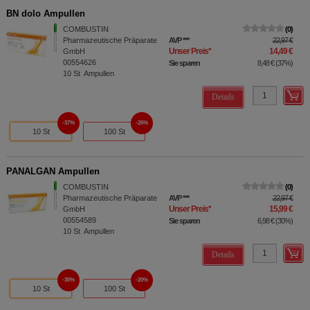
BN dolo Ampullen
COMBUSTIN
0
Pharmazeutische Präparate
AVP
***
22,97 €
Unser Preis
*
14,49 €
GmbH
00554626
Sie sparen
8,48 €
(
37%
)
10
St
Ampullen
Details
37%
26%
10 St
100 St
PANALGAN Ampullen
COMBUSTIN
0
Pharmazeutische Präparate
AVP
***
22,97 €
Unser Preis
*
15,99 €
GmbH
00554589
Sie sparen
6,98 €
(
30%
)
10
St
Ampullen
Details
30%
20%
10 St
100 St