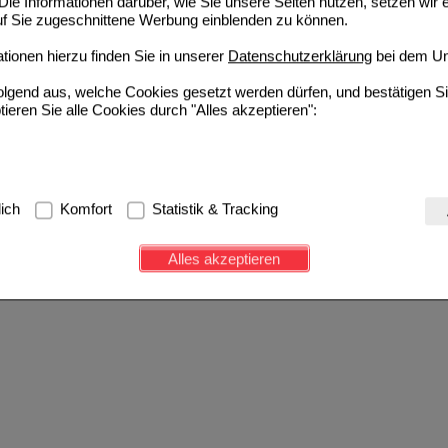
ie Informationen darüber, wie Sie unsere Seiten nutzen, setzen wir 
auf Sie zugeschnittene Werbung einblenden zu können.
ionen hierzu finden Sie in unserer
Datenschutzerklärung
bei dem Un
folgend aus, welche Cookies gesetzt werden dürfen, und bestätigen S
tieren Sie alle Cookies durch "Alles akzeptieren":
g:
Hierbei handelt es sich um Cookies, die für die Grundfunktionen u
lich
Komfort
Statistik & Tracking
avigation, Warenkorb, Kundenkonto), weshalb auf diese nicht verzich
s werden genutzt um das Einkaufserlebnis noch ansprechender zu g
Alles akzeptieren
e Wiedererkennung des Besuchers oder unsere Seite an bevorzugte Ve
zupassen. Komfort-Cookies ermöglichen es uns auch auf Ihre Bedürf
d unser Partnerprogramm zu betreiben.
ierüber lassen sich Informationen über die Art und Weise der Nutzu
fe wir unsere Website weiter für Sie optimieren können, den Inhalt a
ittseiten möglichst relevant für Sie zu gestalten. Bitte beachten Sie
e z.B. Google oder soziale Medien übertragen werden.