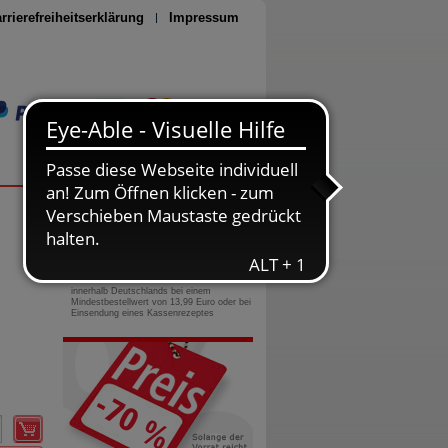
rrierefreiheitserklärung
Impressum
Seite drucken
0800-10 11 422
gebührenfreie Rufnummer
Versandkostenfrei
innerhalb Deutschlands bei einem
Mindestbestellwert von 13,99 Euro oder bei
Einsendung eines Kassenrezeptes