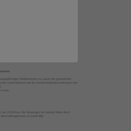
kamente.
bungspflichtigen Medikamenten zu Lasten der gesetzlichen
chen Unternehmens und der Arzneimittelpreisverordnung in der
s.
en muss.
t von 13,99 Euro. Bei Sendungen ins Ausland fallen durch
te Beschaffungskosten an (siehe BK).