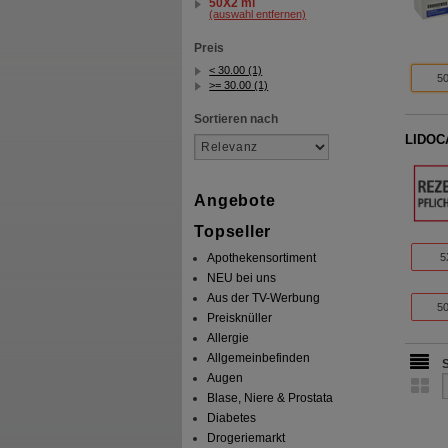
50X2 ml
(auswahl entfernen)
Preis
< 30.00 (1)
50
>= 30.00 (1)
Sortieren nach
LIDOCA
Angebote
Topseller
Apothekensortiment
5
NEU bei uns
Aus der TV-Werbung
50
Preisknüller
Allergie
Allgemeinbefinden
Augen
Blase, Niere & Prostata
Diabetes
Drogeriemarkt