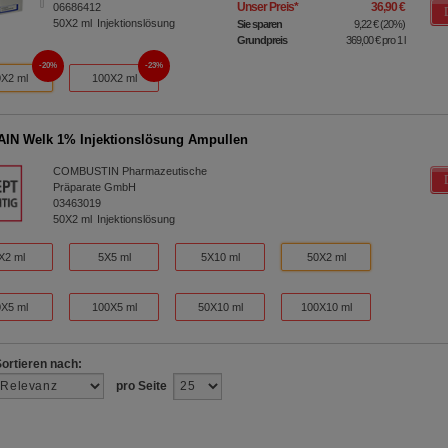
Unser Preis
*
36,90 €
06686412
50X2
ml
Injektionslösung
Sie sparen
9,22 €
(
20%
)
Grundpreis
369,00 €
pro 1 l
20%
23%
X2 ml
100X2 ml
IN Welk 1% Injektionslösung Ampullen
COMBUSTIN Pharmazeutische
Präparate GmbH
03463019
50X2
ml
Injektionslösung
X2 ml
5X5 ml
5X10 ml
50X2 ml
X5 ml
100X5 ml
50X10 ml
100X10 ml
Sortieren nach:
pro Seite