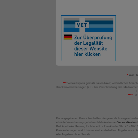
*
inkl. 
***
Verkaufspreis gemäß Lauer-Taxe; verbindlicher Abrech
Krankenversicherungen (z.B. bei Verschreibung des Medikamen
F
****
BK:
Die angegebenen Preise beinhalten die gesetzlich vorgeschrieb
erhöhte Versicherungsgebühren Mehrkosten an
Versandkosten
B
Bad Apotheke Henning Fichter e.K. - Frankfurter Str. 27 - 4921
Preisänderungen und Irrtümer sind vorbehalten. Abgabe nur in 
Alle Angaben ohne Gewähr.