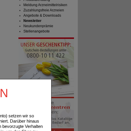
Meldung Arzneimittelrisiken
Zuzahlungsfreie Arzneien
Angebote & Downloads
Newsletter
Neukundenprämie
Stellenangebote
EN
to) setzen wir so
niert. Darüber hinaus
n bevorzugte Verhalten