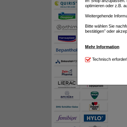
im Shop anzupassen. D
optimieren oder z.B. 
Weitergehende Informat
Bitte wählen Sie nach
bestätigen" oder akzep
Mehr Information
Technisch Notwendi
Technisch erforder
notwendig sind (z.B. N
Komfort:
Diese Cookie
beispielsweise für di
Spracheinstellung) an
Inhalte anzuzeigen un
Statistik & Tracking:
H
sammeln, mit deren Hil
auch die Werbung auf Dr
teilweise an Dritte wi