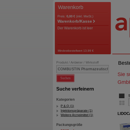
Warenkorb
Preis:
0,00 €
(inkl. MwSt.)
Warenkorb/Kasse
Der Warenkorb ist leer
Mindestbestellwert 13,99 €
Best
Produkt / Anbieter / Wirkstoff
Sie 
Suchen
Gmb
Suche verfeinern
Kategorien
P & Q (1)
Injektionspräparate (1)
LIDOCA
Weitere Arzneimittel (1)
Packungsgröße