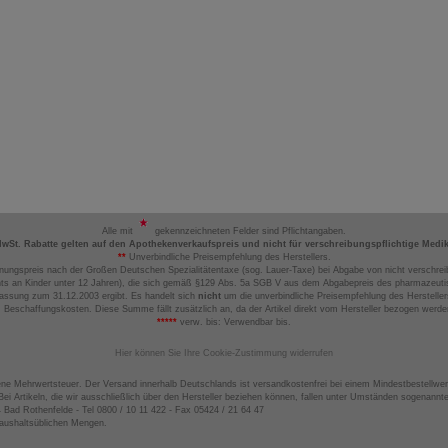
Alle mit
gekennzeichneten Felder sind Pflichtangaben.
MwSt. Rabatte gelten auf den Apothekenverkaufspreis und nicht für verschreibungspflichtige Medi
**
Unverbindliche Preisempfehlung des Herstellers.
nungspreis nach der Großen Deutschen Spezialitätentaxe (sog. Lauer-Taxe) bei Abgabe von nicht verschrei
ts an Kinder unter 12 Jahren), die sich gemäß §129 Abs. 5a SGB V aus dem Abgabepreis des pharmazeutis
assung zum 31.12.2003 ergibt. Es handelt sich
nicht
um die unverbindliche Preisempfehlung des Hersteller
 Beschaffungskosten. Diese Summe fällt zusätzlich an, da der Artikel direkt vom Hersteller bezogen werd
*****
verw. bis: Verwendbar bis.
Hier können Sie Ihre Cookie-Zustimmung widerrufen
ene Mehrwertsteuer. Der Versand innerhalb Deutschlands ist versandkostenfrei bei einem Mindestbestellwer
ei Artikeln, die wir ausschließlich über den Hersteller beziehen können, fallen unter Umständen sogenann
4 Bad Rothenfelde - Tel 0800 / 10 11 422 - Fax 05424 / 21 64 47
haushaltsüblichen Mengen.