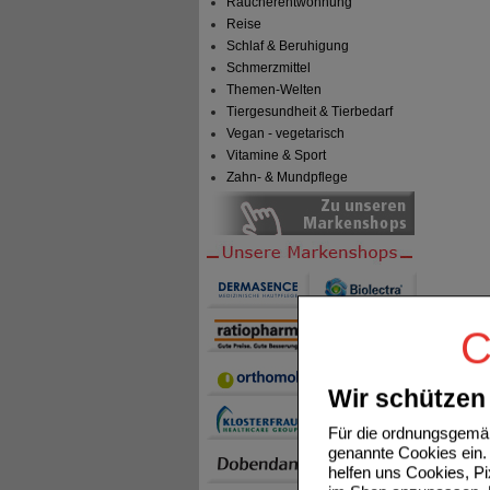
Raucherentwöhnung
Reise
Schlaf & Beruhigung
Schmerzmittel
Themen-Welten
Tiergesundheit & Tierbedarf
Vegan - vegetarisch
Vitamine & Sport
Zahn- & Mundpflege
C
Wir schützen 
Für die ordnungsgemäß
genannte Cookies ein. 
helfen uns Cookies, P