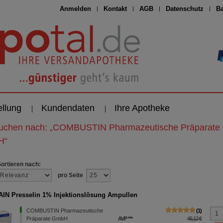
Anmelden
Kontakt
AGB
Datenschutz
Ba
ellung
Kundendaten
Ihre Apotheke
suchen nach:
„
COMBUSTIN Pharmazeutische Präparate
H
“
Sortieren nach:
pro Seite
IN Presselin 1% Injektionslösung Ampullen
COMBUSTIN Pharmazeutische
1
Präparate GmbH
AVP
***
46,12 €