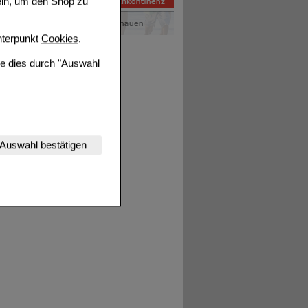
ein, um den Shop zu
terpunkt
Cookies
.
ie dies durch "Auswahl
nserer Website
Auswahl bestätigen
tet werden kann.
estalten,
rhaltensweisen (z.B.
nisse zugeschrittene
ng unserer Website
uf unserer Website aber
, dass Daten hierfür